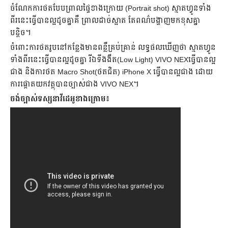
ចំណែក​ការ​ថត​បែប​ព្រាល​ផ្ទៃ​ខាង​ក្រោយ (Portrait shot) ស្មាតហ្វូន​ទាំង​
ពីរ​នេះ​ធ្វើ​បាន​ល្អ​ដូចគ្នា​គឺ ព្រាល​ដាច់​ស្អាត តែ​ពណ៌​បង្ហាញ​មក​ខុស​គ្នា​
បន្តិច។
ចំពោះ​ការ​ថត​រូប​នៅ​កន្លែង​មាន​ពន្លឺ​គ្រប់​គ្រាន់ លទ្ធផល​ឃើញ​ថា ស្មាតហ្វូន​
ទាំង​ពីរ​នេះ​ធ្វើ​បាន​ល្អ​ដូចគ្នា រីឯ​​ទី​ងងឹត(Low Light) VIVO NEXធ្វើ​បាន​ល្អ​
ជាង និង​ការ​ថត Macro Shot(ថត​ជិត) iPhone X ធ្វើ​បាន​ល្អ​ជាង ដោយ​
ការ​ផ្តោត​យក​វត្ថុ​បាន​ច្បាស់​ជាង VIVO NEX។
ចង់​ច្បាស់​ទស្សនា​វីដេអូ​ខាង​ក្រោម​៖