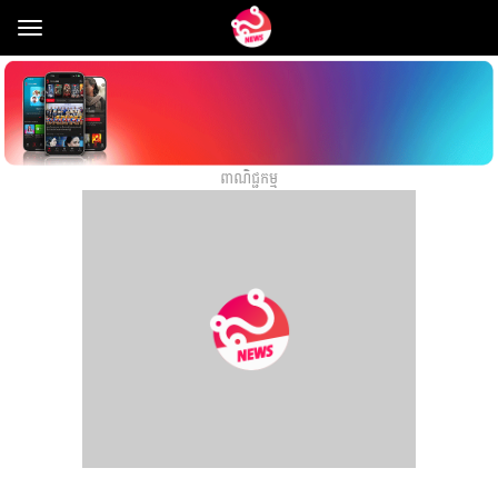
Toggle
navigation
ពាណិជ្ជកម្ម