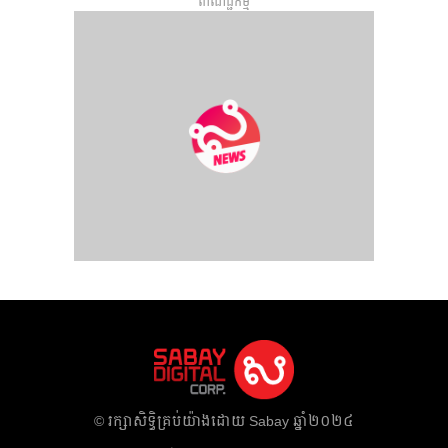
ពាណិជ្ជកម្ម
​© រក្សា​សិទ្ធិ​គ្រប់​យ៉ាង​ដោយ​ Sabay ឆ្នាំ​២០២៤