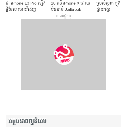
ជា iPhone 13 Pro ឡើង
10 លើ iPhone X ដោយ​
ស្រស់ស្អាត ក្នុង
ថ្មីចែស (មានវីដេអូ)
មិនបាច់ Jailbreak
ដ្ឋានអង្គរ
ពាណិជ្ជកម្ម
អត្ថបទពេញនិយម