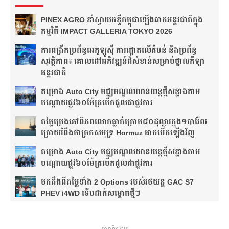
PINEX AGRO នាំ​ស្វាយចន្ទី​កម្ពុជា​ឡើង​ឆាក​អន្តរជាតិ​​ក្នុង​
កម្មវិធី​ IMPACT GALLERIA TOKYO 2026
ការពង្រីកប្រព័ន្ធអេកូឡូស៊ី ការផ្តោតលើតំបន់ និងប្រព័ន្ធ
សុវត្ថិភាព៖ គោលដៅអភិវឌ្ឍន៍ដ៏សំខាន់សម្រាប់ថ្នាលកីឡា
អន្តរជាតិ
គម្រោង Auto City មជ្ឈមណ្ឌលយានយន្តថ្មីសន្លាង​តាម
បណ្តោយផ្លូវ​​៦០ម៉ែត្រ​បើកជួលជាផ្លូវការ
តម្លៃប្រេងឆៅពិភពលោកធ្លាក់ក្រោម៨០ដុល្លារក្នុង១បារ៉ែល
ក្រោយរំពឹងថា​ច្រកសមុទ្រ Hormuz អាចបើកឡើងវិញ
គម្រោង Auto City មជ្ឈមណ្ឌលយានយន្តថ្មីសន្លាង​តាម
បណ្តោយផ្លូវ​​៦០ម៉ែត្រ​បើកជួលជាផ្លូវការ
មកដឹងពីតម្លៃទាំង 2 Options របស់រថយន្ត GAC S7
PHEV i4WD ទើបដាក់សម្ពោធថ្មីៗ