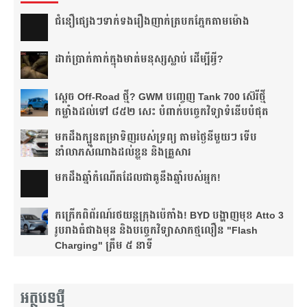
ជំនឿ​ផ្សេងៗ​ទាក់ទង​រឿង​ញាក់​ត្របក​ភ្នែក​តាម​ម៉ោង​
ដាក់​ប្រាក់​កាក់​ក្នុង​មាត់​មនុស្ស​ស្លាប់ ដើម្បី​អ្វី?
ស្តេច Off-Road ថ្មី? GWM បញ្ចេញ Tank 700 ស៊េរីថ្មី
កម្លាំងដល់ទៅ ៨៥២ សេះ បំពាក់បច្ចេកវិទ្យាទំនើបបំផុត
មកដឹងក្បួនតម្រាទិញរបស់ទ្រព្យ តាមថ្ងៃនីមួយៗ ទើប
នាំលាភសំណាងដល់ខ្លួន និងគ្រួសារ
មក​ដឹងឆ្នាំ​កំណើត​ដែល​ជា​គូ​នឹង​ឆ្នាំ​របស់​អ្នក!​
កក្រើកពិព័រណ៍រថយន្តក្រុងប៉េកាំង! BYD បង្ហាញមុខ Atto 3
រូបរាងធំជាងមុន និងបច្ចេកវិទ្យាសាកថ្មលឿន "Flash
Charging" ត្រឹម ៥ នាទី
អត្ថបទថ្មី