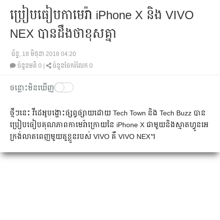
ប្រៀបធៀប​កាមេរ៉ា iPhone X និង VIVO
NEX បាន​ដឹង​ថា​ខុស​គ្នា
ច័ន្ទ, 18 មិថុនា 2018 04:20
ចំនួនមតិ
0
|
ចំនួនចែករំលែក 0
ចន្លោះមិនឃើញ
ថ្មីៗ​នេះ វីដេអូ​បង្ហោះ​ផ្សព្វ​ផ្សាយ​ដោយ Tech Town និង Tech Buzz បាន​
ប្រៀបធៀប​គុណភាព​កាមេរ៉ា​ក្រោយ​នៃ iPhone X ជាមួយ​និង​ស្មាតហ្វូន​អេ
ក្រង់​លាត​ពេញ​មួយ​តួ​ខ្លួន​របស់ VIVO គឺ VIVO NEX។