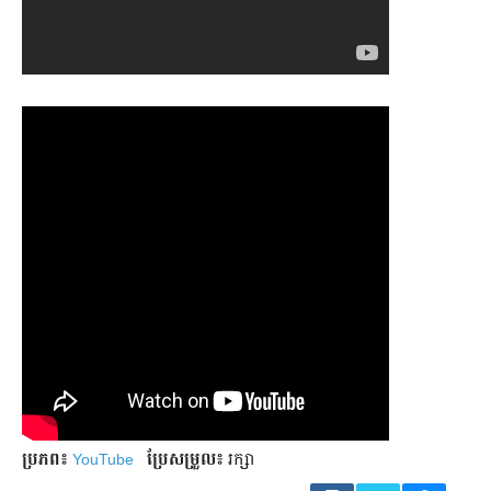
ប្រភព៖
YouTube
ប្រែ​សម្រួល៖
រក្សា