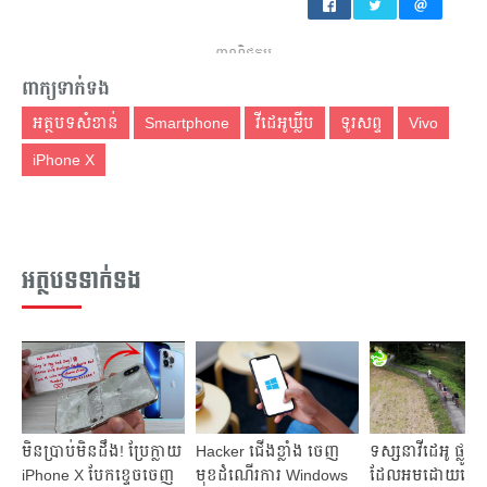
ពាណិជ្ជកម្ម
ពាក្យទាក់ទង
អត្ថបទសំខាន់
Smartphone
វីដេអូឃ្លីប
ទូរសព្ទ
Vivo
iPhone X
អត្ថបទទាក់ទង
មិនប្រាប់មិនដឹង! ប្រែក្លាយ
Hacker ជើង​ខ្លាំង ចេញ​
ទស្សនាវីដេអូ ផ្លូវកង
iPhone X បែកខ្ទេចចេញ
មុខ​ដំណើរការ Windows
ដែលអមដោយ​ទេសភ