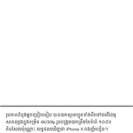
រូបភាព​ដំបូង​អ្នក​ប្រៀបធៀប បាន​យក​ស្មាតហ្វូន​ទាំង​ពីរ​ទៅ​​ថត​វីដេអូ​
សាកល្បង​ក្នុង​កម្រិត 4K/30fp រួច​បង្រួម​យក​ត្រឹម​តែ​ទំហំ ១០៨០
ភិចសែល​ប៉ុណ្ណោះ លទ្ធផល​ឃើញ​ថា iPhone X រាង​ញ័រ​បន្តិច។