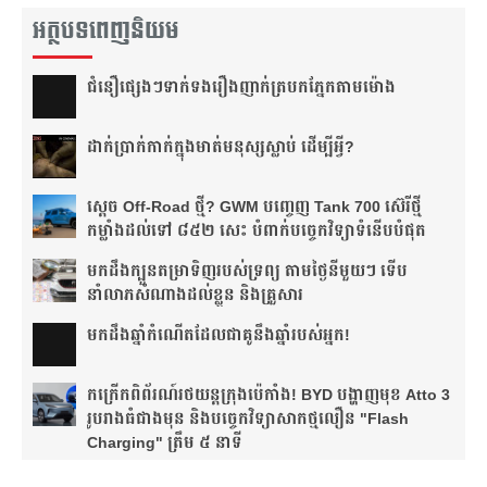
អត្ថបទពេញនិយម
ជំនឿ​ផ្សេងៗ​ទាក់ទង​រឿង​ញាក់​ត្របក​ភ្នែក​តាម​ម៉ោង​
ដាក់​ប្រាក់​កាក់​ក្នុង​មាត់​មនុស្ស​ស្លាប់ ដើម្បី​អ្វី?
ស្តេច Off-Road ថ្មី? GWM បញ្ចេញ Tank 700 ស៊េរីថ្មី
កម្លាំងដល់ទៅ ៨៥២ សេះ បំពាក់បច្ចេកវិទ្យាទំនើបបំផុត
មកដឹងក្បួនតម្រាទិញរបស់ទ្រព្យ តាមថ្ងៃនីមួយៗ ទើប
នាំលាភសំណាងដល់ខ្លួន និងគ្រួសារ
មក​ដឹងឆ្នាំ​កំណើត​ដែល​ជា​គូ​នឹង​ឆ្នាំ​របស់​អ្នក!​
កក្រើកពិព័រណ៍រថយន្តក្រុងប៉េកាំង! BYD បង្ហាញមុខ Atto 3
រូបរាងធំជាងមុន និងបច្ចេកវិទ្យាសាកថ្មលឿន "Flash
Charging" ត្រឹម ៥ នាទី