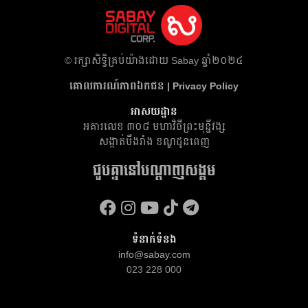
​© រក្សា​សិទ្ធិ​គ្រប់​យ៉ាង​ដោយ​ Sabay ឆ្នាំ​២០២៤
គោលការណ៍​ភាព​ឯកជន | Privacy Policy
អាសយដ្ឋាន
អគារ​លេខ ៣០៨ មហាវិថីព្រះមុន្នីវង្ស
សង្កាត់បឹងរាំង ខណ្ឌដូនពេញ
ជួបគ្នានៅបណ្តាញសង្គម
ទំនាក់ទំនង
info@sabay.com
023 228 000