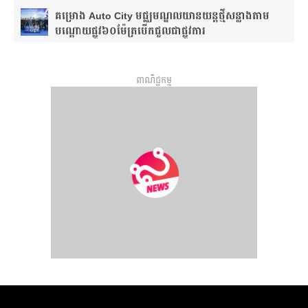
គម្រោង Auto City មជ្ឈមណ្ឌលយានយន្តថ្មីសន្លាង​តាម
បណ្តោយផ្លូវ​​៦០ម៉ែត្រ​បើកជួលជាផ្លូវការ
ពាណិជ្ជកម្ម