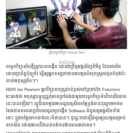
គំរូ​បច្ចេកវិទ្យា Virtual Sex
ពាណិជ្ជកម្ម
បច្ចេកវិទ្យា​សិច​ថ្មី​ត្រូវ​បាន​បង្កើត ដោយ​ប្រើ​តួអង្គ​សិប្បនិមិត្ត ដែល​ផលិត​
ដោយ​ប្រព័ន្ធ​កុំព្យូទ័រ ធ្វើ​ឲ្យ​អ្នក​ទស្សនា​មាន​អារម្មណ៍​សុខ​ស្រួល​ដូច​កំពុង​ប៉ះ
ពាល់​មនុស្ស​ពិតៗ។
លោក Ian Pearson អ្នក​វិទ្យាសាស្ត្រ​ជាន់​ខ្ពស់​នៅ​ក្រុមហ៊ុន Futurizon
អះអាង​ថា មនុស្ស​បច្ចុប្បន្ន​ពុំ​អាច​ប្រជែង​ជាមួយ​បច្ចេកវិទ្យា​ទំនើប​លើ​លោក​
នេះ​បាន​ឡើយ។ ស្ទូឌីយោ​មួយ​អាច​ជួល​តួ​សិច​តម្លៃ​ខ្ទង់​ពាន់​ដុល្លារ​មក​ថត
តែ​អនាគត​គេ​គេ​ប្រហែល​​ជួល​ឬ​បង្កើត Software ជំនួស​តួអង្គ​សិច​ទាំង​
នោះ ក្នុង​តម្លៃ​ថោក​ជាង​នេះ​ក៏​ថា​បាន។ ដូច្នេះ​វា​ជា​រឿង​គួរ​ឲ្យ​បារម្ភ​សម្រាប់
តារា​សិច ដោយ​អាច​នឹង​បាត់​បង់​ការងារ​ពេល​អនាគត។