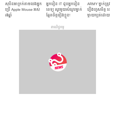
សុបិនអាក្រក់តាមលងអ្នក
អ្នក​​រៀន​​ IT ជួប​​អ្នក​​រៀន​​
ARMY ម្នាក់ត្រូវជួ
ប្រើ Apple Mouse អស់
ពេទ្យ​ សួរ​​មួយ​​សំណួរ​​ម្នាក់​​​
រឿងហួសចិត្ត ពេលត្
៧ឆ្នាំ
ឆ្អែត​​ចិត្ត​​រៀងខ្លួន​!
ម្ដាយក្បត់ដោយសា
ពាណិជ្ជកម្ម