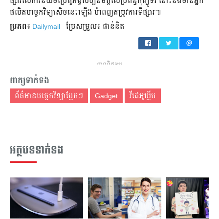
ផ្សារ​លើ​ការ​និយម​ប្រើ​តួអង្គ​សិប្បនិមិត្ត​លើ​ប្រព័ន្ធ​កុំព្យូទ័រ នោះ​នឹង​មាន​អ្នក​
ផលិត​បច្ចេកវិទ្យា​សិច​នេះ​ឡើង បំពេញ​តម្រូវ​ការ​ទីផ្សារ៕
ប្រភព៖
Dailymail
ប្រែសម្រួល៖ ផាន់និត
ពាណិជ្ជកម្ម
ពាក្យទាក់ទង
ព័ត៌មានបច្ចេកវិទ្យាប្លែកៗ
Gadget
វីដេអូឃ្លីប
អត្ថបទទាក់ទង