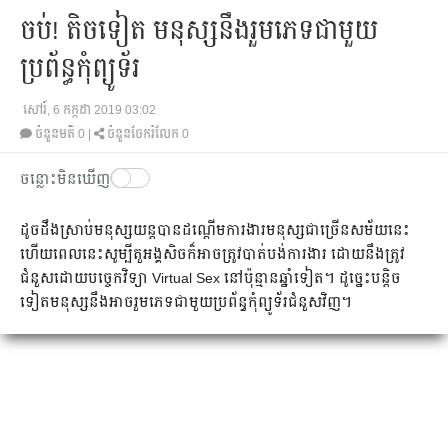
ចប់! តិច​ទៀត មនុស្ស​នឹង​រួម​ភេទ​ជាមួយ​​
ប្រព័ន្ធ​កុំព្យូទ័រ​
សៅរ៍, 6 កក្កដា 2019 03:02
ចំនួនមតិ
0
|
ចំនួនចែករំលែក 0
ចន្លោះមិនឃើញ
ដូច​ដឹង​ស្រាប់​មនុស្ស​យន្ត​បាន​ដណ្ដើម​ការងារ​មនុស្ស​ជា​ច្រើន​សម័យ​នេះ
ហើយ​ពេល​នេះ​សូម្បី​តួអង្គ​សិច​ក៏​អាច​ត្រូវ​បាត់បង់​ការងារ ដោយ​នឹង​ត្រូវ​
ជំនួស​ដោយ​បច្ចេកវិទ្យា Virtual Sex នៅ​ប៉ុន្មាន​ឆ្នាំ​ទៀត។ ដូច្នេះ​បន្តិច​
ទៀត​មនុស្ស​នឹង​​អាច​រួម​ភេទ​ជាមួយ​ប្រព័ន្ធ​កុំព្យូទ័រ​ជំនួស​វិញ។