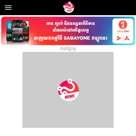
Toggle
navigation
ពាណិជ្ជកម្ម