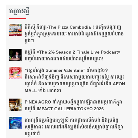
អត្ថបទថ្មី
ធីភីស៊ី ភីហ្សា-The Pizza Cambodia ៖ បង្កើត​បណ្តាញ​
ផ្គត់ផ្គង់​ក្នុង​ស្រុក​តាមរយៈ​ការ​ចាប់​ដៃ​គូ​អាជីវកម្ម​មួយ​ជំហាន​
ម្តងៗ​
កម្មវិធី «The 2% Season 2 Finale Live Podcast»
បញ្ចប់ដោយភាពជោគជ័យយ៉ាងគគ្រឹកគគ្រេង!
“ស្នេហ៍ស្នង Summer Valentine” នាំមកនូវបទ
ពិសោធន៍ទិញទំនិញ ពិសេសជាមួយការបញ្ចុះតម្លៃ ការឈ្នះ
រង្វាន់ធំ និងសកម្មភាពកម្សាន្តជាច្រើន ពីផ្សារទំនើប AEON
MALL ទាំង ៣សាខា
PINEX AGRO នាំ​ស្វាយចន្ទី​កម្ពុជា​ឡើង​ឆាក​អន្តរជាតិ​​ក្នុង​
កម្មវិធី​ IMPACT GALLERIA TOKYO 2026
ការពង្រីកប្រព័ន្ធអេកូឡូស៊ី ការផ្តោតលើតំបន់ និងប្រព័ន្ធ
សុវត្ថិភាព៖ គោលដៅអភិវឌ្ឍន៍ដ៏សំខាន់សម្រាប់ថ្នាលកីឡា
អន្តរជាតិ