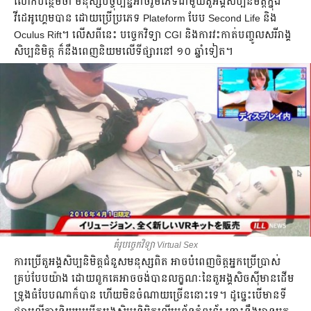
លោក​បន្ថែម​ថា មនុស្ស​បច្ចុប្បន្ន​អាច​រួម​ភេទ​ជាមួយ​តួអង្គ​សិប្បនិមិត្ត​ក្នុង​
វីដេអូ​ហ្គេម​បាន ដោយ​ប្រើ​ប្រភេទ Plateform បែប Second Life និង
Oculus Rift។ លើស​ពី​នេះ បច្ចេកវិទ្យា CGI និង​ការ​វះកាត់​បញ្ចូល​​សរីរាង្គ​
សិប្បនិមិត្ត ក៏​នឹង​ពេញ​និយម​លើ​ទីផ្សារ​នៅ ១០ ឆ្នាំ​ទៀត។
គំរូ​បច្ចេកវិទ្យា Virtual Sex
ការ​ប្រើ​តួអង្គ​សិប្បនិមិត្ត​ជំនួស​មនុស្ស​ពិត អាច​បំពេញ​ចិត្ត​អ្នក​ប្រើប្រាស់​
គ្រប់​បែប​យ៉ាង ដោយ​ពួកគេ​អាច​ចង់​បាន​លក្ខណៈ​នៃ​តួអង្គ​សិចស៊ី​មាន​ដើម​
ទ្រូង​ធំ​បែប​ណា​ក៏​បាន ហើយ​មិន​ចំណាយ​ច្រើន​នោះ​ទេ។ ដូច្នេះ​បើ​មាន​ទី