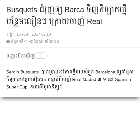
Busquets ជំរុញ​ឲ្យ Barca ទិញ​កីឡាករ​ថ្មី​
បន្ថែម​លឿន​ៗ​ ក្រោយ​ចាញ់​ Real
អង្គារ, 15 សីហា 2017 02:10
ចំនួនមតិ
0
|
ចំនួនចែករំលែក 0
ចន្លោះមិនឃើញ
Sergio Busquets បាន​ប្រាប់​ទៅកាន់​ក្លឹប​របស់​ខ្លួន Barcelona ឲ្យ​នាំ​ចូល​
កីឡាករ​បន្ថែម​​ទៀត​មក បន្ទាប់​ពី​ចាញ់​ Real Madrid ៣-១​ នៅ Spanish
Super Cup កាល​ពី​ថ្ងៃ​អាទិត្យ។