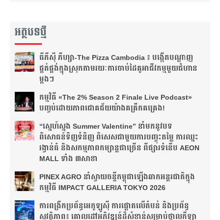
អត្ថបទថ្មី
ធីភីស៊ី ភីហ្សា-The Pizza Cambodia ៖ បង្កើត​បណ្តាញ​
ផ្គត់ផ្គង់​ក្នុង​ស្រុក​តាមរយៈ​ការ​ចាប់​ដៃ​គូ​អាជីវកម្ម​មួយ​ជំហាន​
ម្តងៗ​
កម្មវិធី «The 2% Season 2 Finale Live Podcast»
បញ្ចប់ដោយភាពជោគជ័យយ៉ាងគគ្រឹកគគ្រេង!
“ស្នេហ៍ស្នង Summer Valentine” នាំមកនូវបទ
ពិសោធន៍ទិញទំនិញ ពិសេសជាមួយការបញ្ចុះតម្លៃ ការឈ្នះ
រង្វាន់ធំ និងសកម្មភាពកម្សាន្តជាច្រើន ពីផ្សារទំនើប AEON
MALL ទាំង ៣សាខា
PINEX AGRO នាំ​ស្វាយចន្ទី​កម្ពុជា​ឡើង​ឆាក​អន្តរជាតិ​​ក្នុង​
កម្មវិធី​ IMPACT GALLERIA TOKYO 2026
ការពង្រីកប្រព័ន្ធអេកូឡូស៊ី ការផ្តោតលើតំបន់ និងប្រព័ន្ធ
សុវត្ថិភាព៖ គោលដៅអភិវឌ្ឍន៍ដ៏សំខាន់សម្រាប់ថ្នាលកីឡា