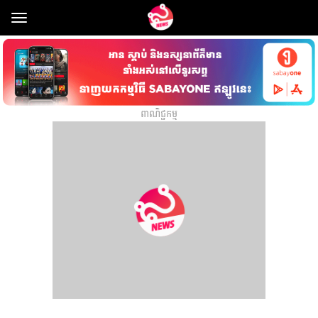
Toggle
navigation
ពាណិជ្ជកម្ម