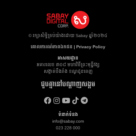
​© រក្សា​សិទ្ធិ​គ្រប់​យ៉ាង​ដោយ​ Sabay ឆ្នាំ​២០២៤
គោលការណ៍​ភាព​ឯកជន | Privacy Policy
អាសយដ្ឋាន
អគារ​លេខ ៣០៨ មហាវិថីព្រះមុន្នីវង្ស
សង្កាត់បឹងរាំង ខណ្ឌដូនពេញ
ជួបគ្នានៅបណ្តាញសង្គម
ទំនាក់ទំនង
info@sabay.com
023 228 000