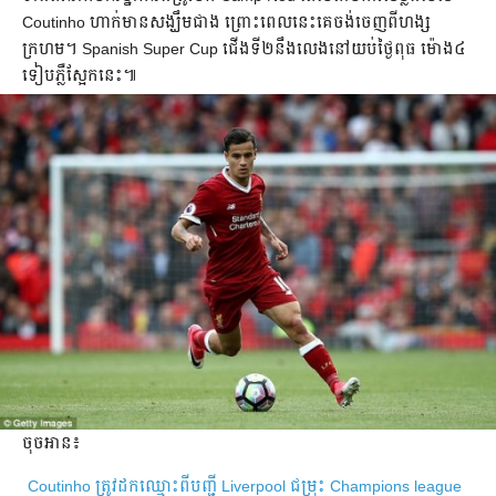
Coutinho ហាក់​មាន​សង្ឃឹម​ជាង ព្រោះ​ពេល​នេះ​​គេ​ចង់​ចេញ​ពី​ហង្ស
ក្រហម។ Spanish Super Cup ជើង​ទី​២​នឹង​លេង​នៅ​​យប់​ថ្ងៃ​​ពុធ ម៉ោង​​​៤​
ទៀបភ្លឺ​ស្អែក​នេះ​៕
ចុចអាន៖
Coutinho ត្រូវ​ដក​ឈ្មោះ​​ពី​បញ្ជី​ Liverpool ​ជម្រុះ​ Champions league