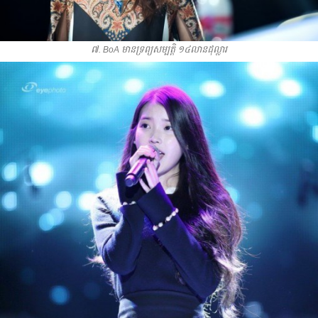
៧. BoA មាន​ទ្រព្យ​សម្បត្តិ​ ១៤​លាន​ដុល្លារ