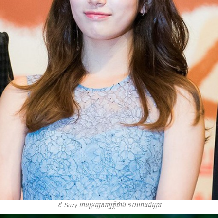
៩. Suzy មាន​ទ្រព្យ​សម្បត្តិ​ជាង​ ១០​លាន​ដុល្លារ