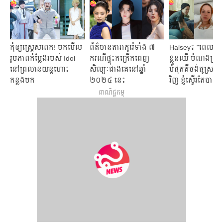
កុំឲ្យស្ត្រេសពេក! មកមើល
ព័ត៌មានតារាកូរ៉េទាំង ៧
Halsey៖ "ពេលធ្លាក
រូបភាពកំប្លែងរបស់ Idol
ករណីផ្ទុះកក្រើកពេញ
ខ្លួនឈឺ បំណងប្រាថ្
នៅព្រលានយន្តហោះ
សិល្បៈជាងគេនៅឆ្នាំ
បំផុតគឺចង់ធូស្រ
កន្លងមក
២០២៤ ​នេះ
វិញ ខ្ញុំស្ទើរតែបាត់ប
ដោយសារជំងឺដ៏កម្
ពាណិជ្ជកម្ម