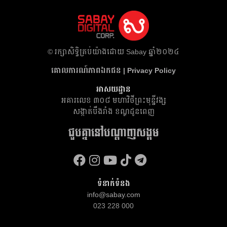
​© រក្សា​សិទ្ធិ​គ្រប់​យ៉ាង​ដោយ​ Sabay ឆ្នាំ​២០២៤
គោលការណ៍​ភាព​ឯកជន | Privacy Policy
អាសយដ្ឋាន
អគារ​លេខ ៣០៨ មហាវិថីព្រះមុន្នីវង្ស
សង្កាត់បឹងរាំង ខណ្ឌដូនពេញ
ជួបគ្នានៅបណ្តាញសង្គម
ទំនាក់ទំនង
info@sabay.com
023 228 000