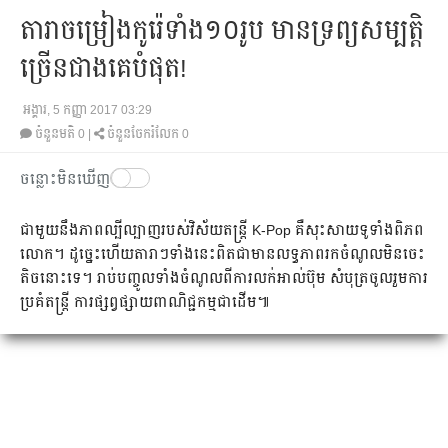
តារាចម្រៀង​កូរ៉េទាំង​១០​រូប មាន​ទ្រព្យ​សម្បត្តិ​
ច្រើន​ជាង​គេបំផុត!
អង្គារ, 5 កញ្ញា 2017 03:29
ចំនួនមតិ
0
|
ចំនួនចែករំលែក 0
ចន្លោះមិនឃើញ
ជាមួយ​នឹង​ភាព​ល្បី​ល្បាញ​របស់​វិស័យ​តន្ត្រី​ K-Pop គឺ​សុះសាយ​ទូទាំង​ពិភព​
លោក។ ដូច្នេះ​ហើយ​តារា​ៗ​ទាំង​នេះ​ពិត​ជា​មាន​លទ្ធ​ភាព​រក​ចំណូល​មិន​ចេះ​
តិច​នោះ​ទេ​។ រាប់​បញ្ចូល​ទាំង​ចំណូល​ពី​ការ​លក់​អាល់ប៊ុម សំបុត្រ​ចូលរួម​ការ​
ប្រគំតន្ត្រី​ ការ​ផ្សព្វផ្សាយ​ពាណិជ្ជកម្ម​ជា​ដើម​៕