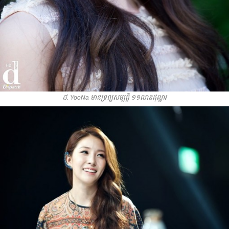
៨. YooNa មាន​ទ្រព្យ​សម្បត្តិ​ ១១​លាន​ដុល្លារ