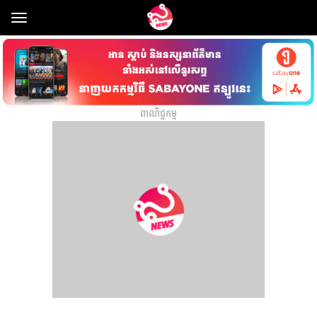
Toggle
navigation
ពាណិជ្ជកម្ម