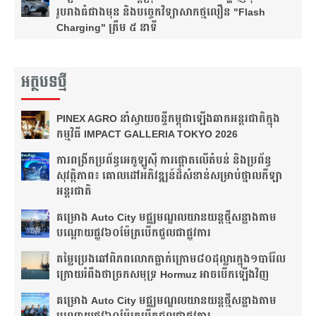
រូបរាងធំជាងមុន និងបច្ចេកវិទ្យាសាកថ្មលឿន "Flash
Charging" ត្រឹម ៥ នាទី
អត្ថបទថ្មី
PINEX AGRO នាំ​ស្វាយចន្ទី​កម្ពុជា​ឡើង​ឆាក​អន្តរជាតិ​​ក្នុង​
កម្មវិធី​ IMPACT GALLERIA TOKYO 2026
ការពង្រីកប្រព័ន្ធអេកូឡូស៊ី ការផ្តោតលើតំបន់ និងប្រព័ន្ធ
សុវត្ថិភាព៖ គោលដៅអភិវឌ្ឍន៍ដ៏សំខាន់សម្រាប់ថ្នាលកីឡា
អន្តរជាតិ
គម្រោង Auto City មជ្ឈមណ្ឌលយានយន្តថ្មីសន្លាង​តាម
បណ្តោយផ្លូវ​​៦០ម៉ែត្រ​បើកជួលជាផ្លូវការ
តម្លៃប្រេងឆៅពិភពលោកធ្លាក់ក្រោម៨០ដុល្លារក្នុង១បារ៉ែល
ក្រោយរំពឹងថា​ច្រកសមុទ្រ Hormuz អាចបើកឡើងវិញ
គម្រោង Auto City មជ្ឈមណ្ឌលយានយន្តថ្មីសន្លាង​តាម
បណ្តោយផ្លូវ​​៦០ម៉ែត្រ​បើកជួលជាផ្លូវការ