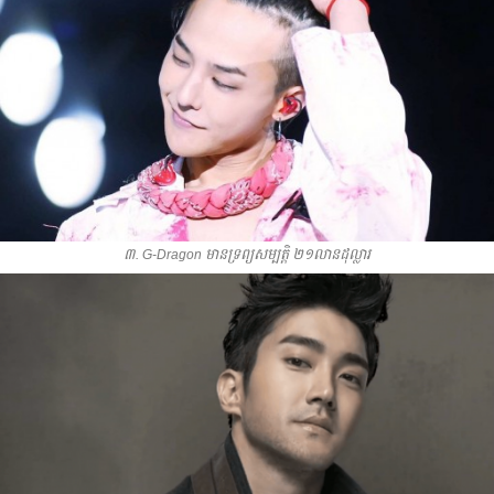
៣. G-Dragon មាន​ទ្រព្យ​សម្បត្តិ​ ២១​លាន​ដុល្លារ