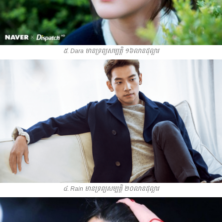
៥. Dara មាន​ទ្រព្យ​សម្បត្តិ​ ១៦​លាន​ដុល្លារ
៤. Rain មាន​ទ្រព្យ​សម្បត្តិ​ ២០​លាន​ដុល្លារ