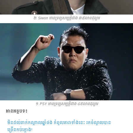
២. Siwon មាន​ទ្រព្យ​សម្បត្តិ​ជាង ៣៥​លាន​ដុល្លារ
១. PSY មាន​ទ្រព្យ​សម្បត្តិ​ជាង ៤៥​លាន​ដុល្លារ
អាន​អត្ថបទ៖
មិន​ដល់​ពាក់កណ្ដាល​ឆ្នាំ​ផង កំពូល​តារាទាំង​នេះ​ រក​ចំណូល​បាន​
ច្រើនកប់ក្ដោង​!