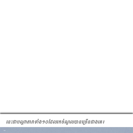
នេះ​ជា​បណ្ដា​តារា​ទាំង​១០​ដែល​រក​ចំណូល​បាន​ច្រើន​ជាង​គេ៖