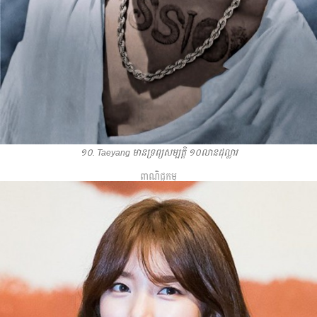
១០. Taeyang មាន​ទ្រព្យ​សម្បត្តិ​ ១០​លាន​ដុល្លារ
ពាណិជ្ជកម្ម