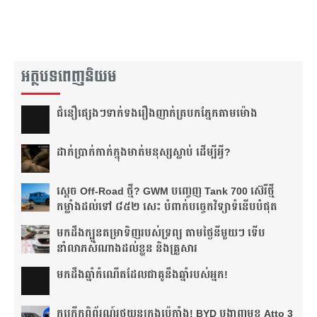
អត្ថបទពេញនិយម
ជំនឿ​ផ្សេងៗ​ទាក់ទង​រឿង​ញាក់​ត្របក​ភ្នែក​តាម​ម៉ោង​
ដាក់​ប្រាក់​កាក់​ក្នុង​មាត់​មនុស្ស​ស្លាប់ ដើម្បី​អ្វី?
ស្តេច Off-Road ថ្មី? GWM បញ្ចេញ Tank 700 ស៊េរីថ្មី
កម្លាំងដល់ទៅ ៨៥២ សេះ បំពាក់បច្ចេកវិទ្យាទំនើបបំផុត
មកដឹងក្បួនតម្រាទិញរបស់ទ្រព្យ តាមថ្ងៃនីមួយៗ ទើប
នាំលាភសំណាងដល់ខ្លួន និងគ្រួសារ
មក​ដឹងឆ្នាំ​កំណើត​ដែល​ជា​គូ​នឹង​ឆ្នាំ​របស់​អ្នក!​
កក្រើកពិព័រណ៍រថយន្តក្រុងប៉េកាំង! BYD បង្ហាញមុខ Atto 3