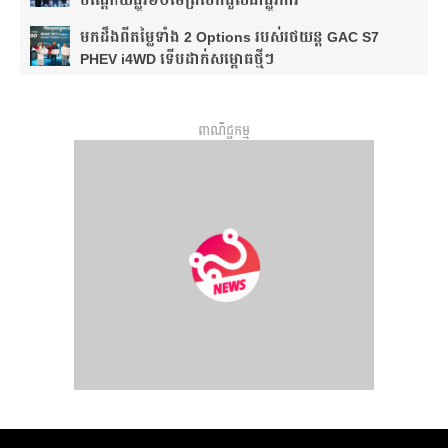
មកដឹងពីតម្លៃទាំង 2 Options របស់រថយន្ត GAC S7
PHEV i4WD ទើបដាក់សម្ពោធថ្មីៗ
ពាណិជ្ជកម្ម