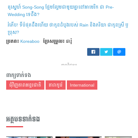
គូស្នេហ៍​ Song-Song ផ្អែមល្ហែម​ជាមួយ​គ្នា​នៅ​អាមេរិក ជា​ Pre-
Wedding ទេ​ដឹង?
រំភើប! ទីបំផុតដឹង​ហើយ ថា​កូន​ដំបូង​របស់​ Rain និងភរិយា​​ ជា​កូន​ស្រី​ ឫ
ប្រុស?
ប្រភព៖
Koreaboo
ប្រែ​សម្រួល៖
ធារ៉ូ
ពាណិជ្ជកម្ម
ពាក្យទាក់ទង
ជុំវិញតារាអន្តរជាតិ
តារាកូរ៉េ
International
អត្ថបទទាក់ទង