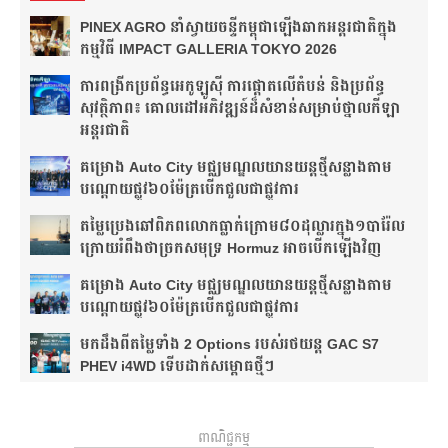
PINEX AGRO នាំ​ស្វាយចន្ទី​កម្ពុជា​ឡើង​ឆាក​អន្តរជាតិ​​ក្នុង​
កម្មវិធី​ IMPACT GALLERIA TOKYO 2026
ការពង្រីកប្រព័ន្ធអេកូឡូស៊ី ការផ្តោតលើតំបន់ និងប្រព័ន្ធ
សុវត្ថិភាព៖ គោលដៅអភិវឌ្ឍន៍ដ៏សំខាន់សម្រាប់ថ្នាលកីឡា
អន្តរជាតិ
គម្រោង Auto City មជ្ឈមណ្ឌលយានយន្តថ្មីសន្លាង​តាម
បណ្តោយផ្លូវ​​៦០ម៉ែត្រ​បើកជួលជាផ្លូវការ
តម្លៃប្រេងឆៅពិភពលោកធ្លាក់ក្រោម៨០ដុល្លារក្នុង១បារ៉ែល
ក្រោយរំពឹងថា​ច្រកសមុទ្រ Hormuz អាចបើកឡើងវិញ
គម្រោង Auto City មជ្ឈមណ្ឌលយានយន្តថ្មីសន្លាង​តាម
បណ្តោយផ្លូវ​​៦០ម៉ែត្រ​បើកជួលជាផ្លូវការ
មកដឹងពីតម្លៃទាំង 2 Options របស់រថយន្ត GAC S7
PHEV i4WD ទើបដាក់សម្ពោធថ្មីៗ
ពាណិជ្ជកម្ម