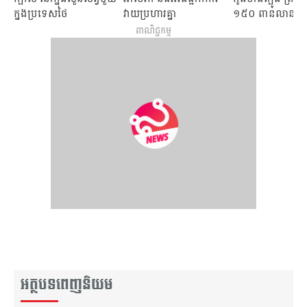
ក្នុងប្រទេសថៃ
វាយប្រហារគ្នា
១៥០ ពាន់លានដុល្
ពាណិជ្ជកម្ម
អត្ថបទពេញនិយម