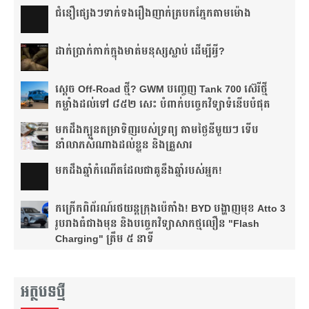
ជំនឿ​ផ្សេងៗ​ទាក់ទង​រឿង​ញាក់​ត្របក​ភ្នែក​តាម​ម៉ោង​
ដាក់​ប្រាក់​កាក់​ក្នុង​មាត់​មនុស្ស​ស្លាប់ ដើម្បី​អ្វី?
ស្តេច Off-Road ថ្មី? GWM បញ្ចេញ Tank 700 ស៊េរីថ្មី
កម្លាំងដល់ទៅ ៨៥២ សេះ បំពាក់បច្ចេកវិទ្យាទំនើបបំផុត
មកដឹងក្បួនតម្រាទិញរបស់ទ្រព្យ តាមថ្ងៃនីមួយៗ ទើប
នាំលាភសំណាងដល់ខ្លួន និងគ្រួសារ
មក​ដឹងឆ្នាំ​កំណើត​ដែល​ជា​គូ​នឹង​ឆ្នាំ​របស់​អ្នក!​
កក្រើកពិព័រណ៍រថយន្តក្រុងប៉េកាំង! BYD បង្ហាញមុខ Atto 3
រូបរាងធំជាងមុន និងបច្ចេកវិទ្យាសាកថ្មលឿន "Flash
Charging" ត្រឹម ៥ នាទី
អត្ថបទថ្មី