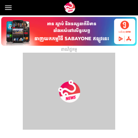
Toggle
navigation
ពាណិជ្ជកម្ម