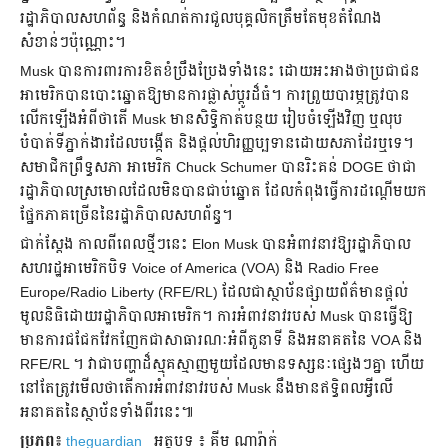
រដ្ឋាភិបាលសហព័ន្ធ និងកំណត់ការជួលបុគ្គលិកត្រឹមតែមុខតំណែង
សំខាន់ៗប៉ុណ្ណោះ។
Musk បានការពារការខិតខំប្រឹងប្រែងទាំងនេះ ដោយអះអាងថាប្រជាជន
អាមេរិកបានបោះឆ្នោតឱ្យមានការផ្លាស់ប្តូរដ៏ធំ។ ការព្រួយបារម្ភត្រូវបាន
លើកឡើងអំពីថាតើ Musk មានសិទ្ធិកាត់បន្ថយ រៀបចំឡើងវិញ ឬលុប
បំបាត់ទីភ្នាក់ងារដែលបង្កើត និងផ្តល់ហិរញ្ញប្បទានដោយសភាដែរឬទេ។
សមាជិកព្រឹទ្ធសភា អាមេរិក Chuck Schumer បានរិះគន់ DOGE ថាជា
រដ្ឋាភិបាលស្រមោលដែលមិនបានជាប់ឆ្នោត ដែលកំពុងធ្វើការដណ្តើមយក
ផ្នែកភាគច្រើននៃរដ្ឋាភិបាលសហព័ន្ធ។
ជាក់ស្តែង កាលពីពេលថ្មីៗនេះ Elon Musk បានអំពាវនាវឱ្យរដ្ឋាភិបាល
សហរដ្ឋអាមេរិកបិទ Voice of America (VOA) និង Radio Free
Europe/Radio Liberty (RFE/RL) ដែលជាស្ថាប័នផ្សាយព័ត៌មានផ្តល់
មូលនិធិដោយរដ្ឋាភិបាលអាមេរិក។ ការអំពាវនាវរបស់ Musk បានធ្វើឱ្យ
មានការជជែកវែកញែកជាសាធារណៈអំពីតួនាទី និងអនាគតនៃ VOA និង
RFE/RL ។ វាជាបញ្ហាដ៏ស្មុគស្មាញមួយដែលមានទស្សនៈផ្សេងៗគ្នា ហើយ
នៅតែត្រូវមើលថាតើការអំពាវនាវរបស់ Musk នឹងមានឥទ្ធិពលអ្វីលើ
អនាគតនៃស្ថាប័នទាំងពីរនេះ៕
ប្រភព៖
theguardian
អត្ថបទ ៖ គីម ណារ៉ាក់