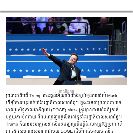
ពាណិជ្ជកម្ម
ប្រធានាធិបតី Trump បានផ្តល់អំណាចយ៉ាងទូលំទូលាយដល់ Musk
ដើម្បីកាត់បន្ថយទំហំនៃរដ្ឋាភិបាលសហព័ន្ធ។ ក្នុងនាមជាប្រធាននាយក
ដ្ឋានប្រសិទ្ធភាពរដ្ឋាភិបាល (DOGE) Musk ត្រូវបានចាត់តាំងឱ្យកាត់
បន្ថយការចំណាយ និងបណ្តេញបុគ្គលិកនៅទូទាំងរដ្ឋាភិបាលសហព័ន្ធ។
Trump ក៏បានចុះហត្ថលេខាលើបទបញ្ជាប្រតិបត្តិដែលតម្រូវឱ្យប្រធានទី
ភ្នាក់ងារសហព័ន្ធសហការជាមួយ DOGE ដើម្បីកាត់បន្ថយបុគ្គលិក