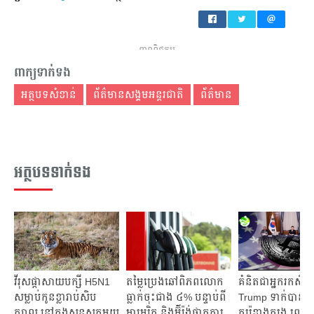
ពាណិជ្ជកម្ម
ពាក្យទាក់ទង
អត្ថបទសំខាន់
ព័ត៌មានសង្គមអន្តរជាតិ
ព័ត៌មាន
អត្ថបទទាក់ទង
វីរុសផ្ដាសាយបក្សី H5N1
តម្លៃប្រេងឆៅពិភពលោក
គំនិតជាអ្នករកស៊ី
សម្លាប់កូនខ្លារាប់សិប
ធ្លាក់ចុះជាង ៤% បន្ទាប់ពី
Trump ទាក់បានភ្ញ
ក្បាល នៅក្នុងសួនសត្វមួយ
អាមេរិក និងអ៊ីរ៉ង់ផ្អាកការ
កូរ៉េខាងត្បូង ព្រម