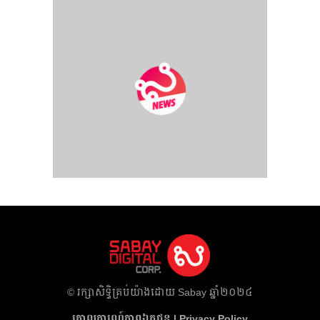
​© រក្សា​សិទ្ធិ​គ្រប់​យ៉ាង​ដោយ​ Sabay ឆ្នាំ​២០២៤
គោលការណ៍​ភាព​ឯកជន | Privacy Policy