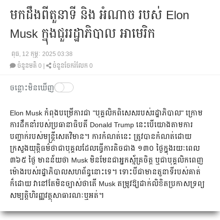
មកដឹងពីតួនាទី និង​ អំណាច របស់ Elon
Musk ក្នុងជួររដ្ឋាភិបាល អាមេរិក
ពុធ, 12 កុម្ភៈ 2025 03:38
ចំនួនមតិ
0
|
ចំនួនចែករំលែក 0
ចន្លោះមិនឃើញ
Elon Musk កំពុងបម្រើការជា "បុគ្គលិកពិសេសរបស់រដ្ឋាភិបាល" ក្រោម
ការដឹកនាំរបស់ប្រធានាធិបតី Donald Trump នេះបើយោងតាមការ
បញ្ជាក់របស់មន្ត្រីសេតវិមាន។ ការកំណត់នេះ ត្រូវបានកំណត់ដោយ
ក្រសួងយុត្តិធម៌ថាជាបុគ្គលដែលធ្វើការតិចជាង ១៣០ ថ្ងៃក្នុងរយៈពេល
៣៦៥ ថ្ងៃ មានន័យថា Musk មិនមែនជាអ្នកស្ម័គ្រចិត្ត ឬជាបុគ្គលិកពេញ
ម៉ោងរបស់រដ្ឋាភិបាលសហព័ន្ធនោះទេ។ ទោះបីជាមានតួនាទីរបស់គាត់
ក៏ដោយ វានៅតែមិនច្បាស់ថាតើ Musk តម្រូវឱ្យដាក់លិខិតប្រកាសទ្រព្យ
សម្បត្តិហិរញ្ញវត្ថុសាធារណៈឬអត់។