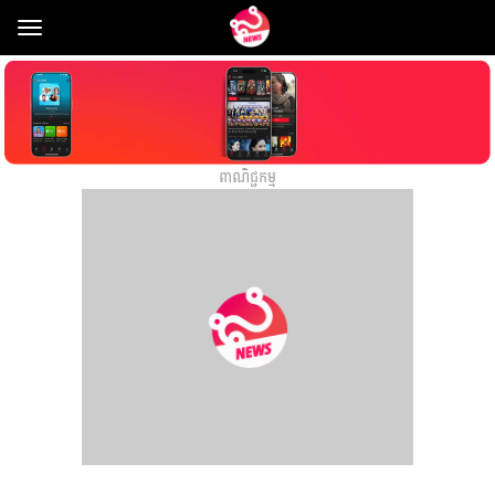
Toggle
navigation
ពាណិជ្ជកម្ម