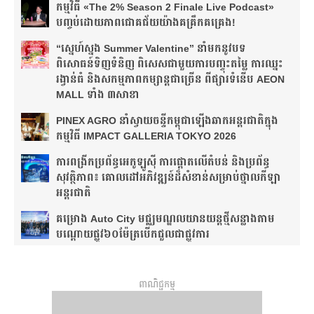
កម្មវិធី «The 2% Season 2 Finale Live Podcast»
បញ្ចប់ដោយភាពជោគជ័យយ៉ាងគគ្រឹកគគ្រេង!
“ស្នេហ៍ស្នង Summer Valentine” នាំមកនូវបទ
ពិសោធន៍ទិញទំនិញ ពិសេសជាមួយការបញ្ចុះតម្លៃ ការឈ្នះ
រង្វាន់ធំ និងសកម្មភាពកម្សាន្តជាច្រើន ពីផ្សារទំនើប AEON
MALL ទាំង ៣សាខា
PINEX AGRO នាំ​ស្វាយចន្ទី​កម្ពុជា​ឡើង​ឆាក​អន្តរជាតិ​​ក្នុង​
កម្មវិធី​ IMPACT GALLERIA TOKYO 2026
ការពង្រីកប្រព័ន្ធអេកូឡូស៊ី ការផ្តោតលើតំបន់ និងប្រព័ន្ធ
សុវត្ថិភាព៖ គោលដៅអភិវឌ្ឍន៍ដ៏សំខាន់សម្រាប់ថ្នាលកីឡា
អន្តរជាតិ
គម្រោង Auto City មជ្ឈមណ្ឌលយានយន្តថ្មីសន្លាង​តាម
បណ្តោយផ្លូវ​​៦០ម៉ែត្រ​បើកជួលជាផ្លូវការ
ពាណិជ្ជកម្ម