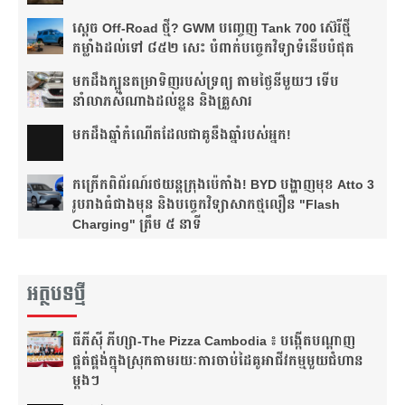
ស្តេច Off-Road ថ្មី? GWM បញ្ចេញ Tank 700 ស៊េរីថ្មី
កម្លាំងដល់ទៅ ៨៥២ សេះ បំពាក់បច្ចេកវិទ្យាទំនើបបំផុត
មកដឹងក្បួនតម្រាទិញរបស់ទ្រព្យ តាមថ្ងៃនីមួយៗ ទើប
នាំលាភសំណាងដល់ខ្លួន និងគ្រួសារ
មក​ដឹងឆ្នាំ​កំណើត​ដែល​ជា​គូ​នឹង​ឆ្នាំ​របស់​អ្នក!​
កក្រើកពិព័រណ៍រថយន្តក្រុងប៉េកាំង! BYD បង្ហាញមុខ Atto 3
រូបរាងធំជាងមុន និងបច្ចេកវិទ្យាសាកថ្មលឿន "Flash
Charging" ត្រឹម ៥ នាទី
អត្ថបទថ្មី
ធីភីស៊ី ភីហ្សា-The Pizza Cambodia ៖ បង្កើត​បណ្តាញ​
ផ្គត់ផ្គង់​ក្នុង​ស្រុក​តាមរយៈ​ការ​ចាប់​ដៃ​គូ​អាជីវកម្ម​មួយ​ជំហាន​
ម្តងៗ​