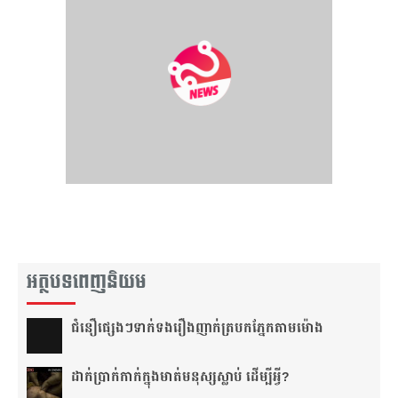
អត្ថបទពេញនិយម
ជំនឿ​ផ្សេងៗ​ទាក់ទង​រឿង​ញាក់​ត្របក​ភ្នែក​តាម​ម៉ោង​
ដាក់​ប្រាក់​កាក់​ក្នុង​មាត់​មនុស្ស​ស្លាប់ ដើម្បី​អ្វី?