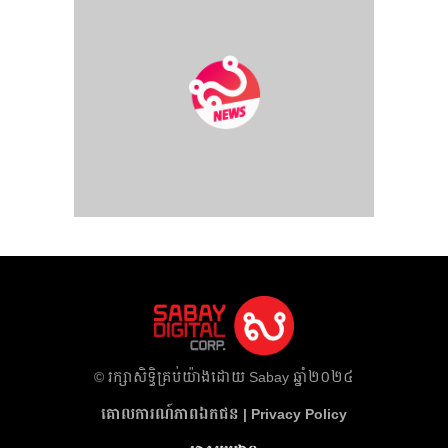
​© រក្សា​សិទ្ធិ​គ្រប់​យ៉ាង​ដោយ​ Sabay ឆ្នាំ​២០២៤
គោលការណ៍​ភាព​ឯកជន | Privacy Policy