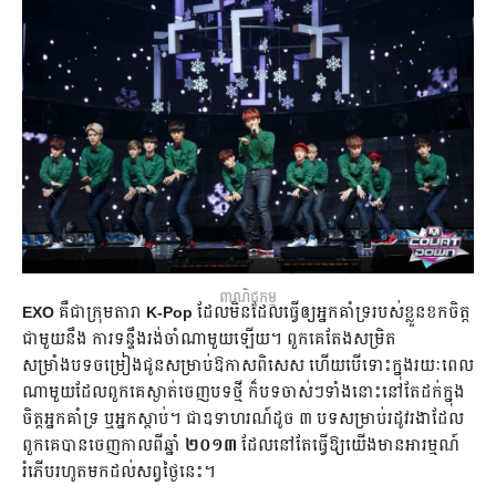
ពាណិជ្ជកម្ម
EXO
គឺជាក្រុមតារា
K-Pop
ដែលមិនដែលធ្វើឲ្យអ្នកគាំទ្ររបស់ខ្លួនខកចិត្ត
ជាមួយនឹង ការទន្ទឹងរង់ចាំណាមួយឡើយ។ ពួកគេ​តែងសម្រិត
សម្រាំងបទចម្រៀងជូនសម្រាប់ឱកាសពិសេស ហើយបើទោះក្នុងរយៈពេល​
ណាមួយដែលពួកគេស្ងាត់ចេញបទថ្មី ក៏បទចាស់ៗទាំងនោះនៅតែដក់ក្នុង
ចិត្តអ្នកគាំទ្រ ឬអ្នកស្ដាប់។ ជាឧទាហរណ៍ដូច ៣ បទសម្រាប់​រដូវរងាដែល​
ពួកគេ​បានចេញ​កាល​ពី​ឆ្នាំ
២០១៣
ដែលនៅតែធ្វើឱ្យយើងមានអារម្មណ៍
រំភើបរហូតមកដល់សព្វថ្ងៃនេះ។