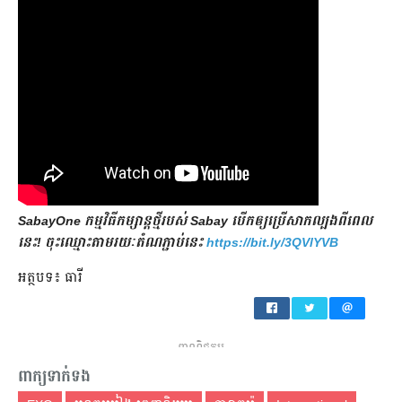
SabayOne កម្មវិធីកម្សាន្តថ្មីរបស់ Sabay បើកឲ្យប្រើសាកល្បងពីពេល
នេះ! ចុះឈ្មោះតាមរយៈតំណភ្ជាប់នេះ
https://bit.ly/3QVlYVB
អត្ថបទ៖ ធារី
ពាណិជ្ជកម្ម
ពាក្យទាក់ទង