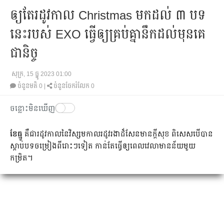
ឲ្យតែរដូវកាល Christmas មកដល់ ៣ បទ
នេះរបស់ EXO ធ្វើឲ្យគ្រប់គ្នានឹកដល់មុនគេ
ជានិច្ច
សុក្រ, 15 ធ្នូ 2023 01:00
ចំនួនមតិ
0
|
ចំនួនចែករំលែក 0
ចន្លោះមិនឃើញ
ខែធ្នូ
គឺជារដូវកាលនៃវិស្សមកាលរដូវរងាដ៏សែនមានក្ដីសុខ ពិសេសបើបាន​
ស្ដាប់បទចម្រៀងពីរោះៗទៀត កាន់តែធ្វើឲ្យពេលវេលា​មានន័យមួយ
កម្រិត។