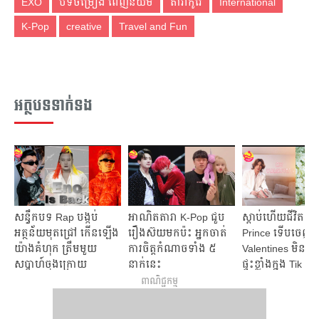
EXO
បទចម្រៀង ពេញនិយម
តារាកូរ៉េ
International
K-Pop
creative
Travel and Fun
អត្ថបទទាក់ទង
សន្ធឹកបទ Rap បង្កប់
អាណិតតារា K-Pop ជួប
ស្ដាប់ហើយជីវិតស៊ីជម
អត្ថន័យមុតជ្រៅ កើនឡើង
រឿងស៊យមកប៉ះ អ្នកចាត់
Prince ទើបចេញ
យ៉ាងគំហុក ត្រឹមមួយ
ការចិត្តកំណាចទាំង ៥
Valentines មិនប៉ុន្ម
សប្ដាហ៍ចុងក្រោយ
នាក់នេះ
ផ្ទុះខ្លាំងក្នុង Tik To
ពាណិជ្ជកម្ម