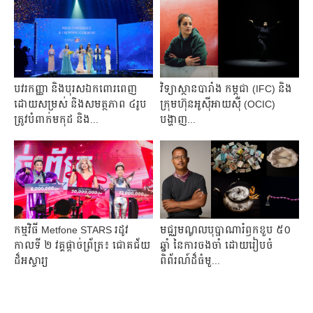
បវរកញ្ញា និងបុរសឯកពោរពេញ
វិទ្យាស្ថានបារាំង កម្ពុជា (IFC) និង
ដោយសម្រស់ និងសមត្ថភាព ៤រូប
ក្រុមហ៊ុនអូស៊ីអាយស៊ី (OCIC)
ត្រូវបំពាក់មកុដ និង...
បង្ហាញ...
កម្មវិធី Metfone STARS រដូវ
មជ្ឈមណ្ឌលបុប្ផាណា​រំឭកខួប ៥០
កាលទី ២ វគ្គផ្តាច់ព្រ័ត្រ៖ ជោគជ័យ
ឆ្នាំ នៃការចងចាំ ​ដោយ​រៀបចំ
ដ៏អស្ចារ្យ
ពិព័រណ៍ដ៏ធំ​មួ...