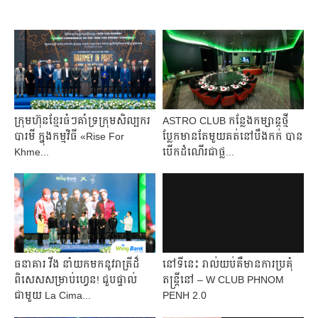
ក្រុមហ៊ុនខ្មែរធំៗគាំទ្រក្រុមសិល្បករ
ASTRO CLUB កន្លែងកម្សាន្តថ្មី
បារមី ក្នុងកម្មវិធី «Rise For
ប្លែកមានតែមួយគត់នៅបឹងកក់ បាន
Khme...
បើកដំណើរជាផ្ល...
ធនាគារ វីង នាំយកមកនូវរាត្រីដ៏
នៅទីនេះ រាល់យប់គឺមានការប្រគុំ
ពិសេសសម្រាប់ហ្វេន! ជួបផ្ទាល់
តន្ត្រីនៅ – W CLUB PHNOM
ជាមួយ La Cima...
PENH 2.0