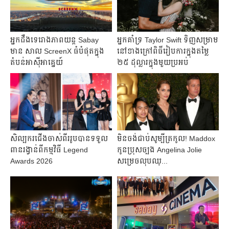
អ្នកដឹងទេរោងភាពយន្ត Sabay
អ្នកគាំទ្រ Taylor Swift ទិញសម្រាម
មាន សាល ScreenX ធំបំផុតក្នុង
នៅខាងក្រៅពិធីរៀបការក្នុងតម្លៃ
តំបន់អាស៊ីអាគ្នេយ៍
២៥ ដុល្លារក្នុងមួយប្រអប់
សិល្បករជើងចាស់ពីររូបបានទទួល
មិនចង់ជាប់សូម្បីត្រកូល! Maddox
ពានរង្វាន់ពីកម្មវិធី Legend
កូនប្រុសច្បង Angelina Jolie
Awards 2026
សម្រេចលុបឈ្...