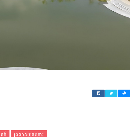
រណ៍
ព្រលានយន្តហោះ