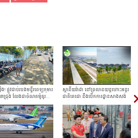
ឹង! ផ្លូវជាប់របងមន្ទីរពេទ្យកុមារ
ស្ថានីយរ៉ាដា នៅព្រលានយន្តហោះអន្តរ
ង៣ជ្រុង លែងជាចំណតម៉ូតូរ...
ជាតិតេជោ នឹងបើកការដ្ឋានសាងសង់
ឆាប់ៗនេះ