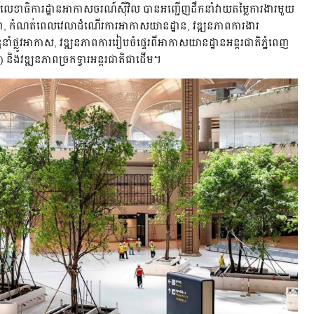
ករដ្ឋលេខាធិការដ្ឋានអាកាសចរណ៍ស៊ីវិល បានអញ្ជើញដឹកនាំវាយតម្លៃការងារមួយ
ជោ, កំណត់ពេលវេលាដំណើរការអាកាសយានដ្ឋាន, វឌ្ឍនភាពការងារ
នាំផ្លូវអាកាស, វឌ្ឍនភាពការរៀបចំផ្ទេរពីអាកាសយានដ្ឋានអន្តរជាតិភ្នំពេញ
និងវឌ្ឍនភាពច្រកទ្វារអន្តរជាតិជាដើម។