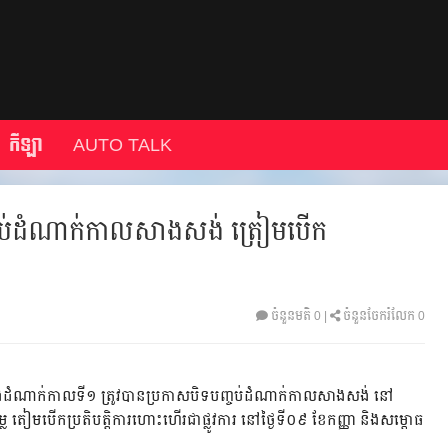
កីឡា
AUTO TALK
ចប់ដំណាក់កាលសាងសង់ ត្រៀមបើក
ចំនួនមតិ
0
|
ចំនួនចែករំលែក 0
ុងដំណាក់កាលទី១ ត្រូវបានប្រកាសបិទបញ្ចប់ដំណាក់កាលសាងសង់ នៅ
្លៃ តៀមបើកប្រតិបត្តិការហោះហើរជាផ្លូវការ នៅថ្ងៃទី០៩ ខែកញ្ញា និងសម្ពោធ