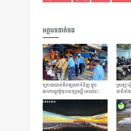
អត្ថបទទាក់ទង
ក្រោយឃាត់មិនឲ្យលក់ទំនិញ ម្ហូប
ស្រឡះល្វ
អាហារផ្លូវម្ដុំមុខពេទ្យរុស្ស៊ី ពេលនេះ
ជាតិទាំ
លែងស...