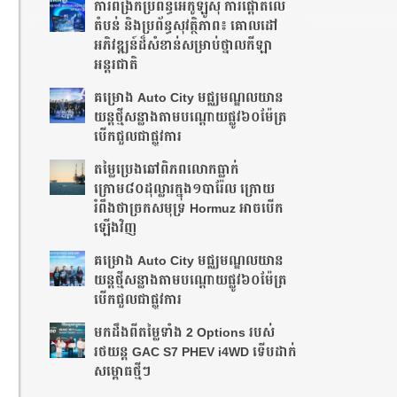
ការពង្រីកប្រព័ន្ធអេកូឡូស៊ី ការផ្តោតលើ
តំបន់ និងប្រព័ន្ធសុវត្ថិភាព៖ គោលដៅ
អភិវឌ្ឍន៍ដ៏សំខាន់សម្រាប់ថ្នាលកីឡា
អន្តរជាតិ
គម្រោង Auto City មជ្ឈមណ្ឌលយាន
យន្តថ្មីសន្លាង​តាមបណ្តោយផ្លូវ​​៦០ម៉ែត្រ​
បើកជួលជាផ្លូវការ
តម្លៃប្រេងឆៅពិភពលោកធ្លាក់
ក្រោម៨០ដុល្លារក្នុង១បារ៉ែល ក្រោយ
រំពឹងថា​ច្រកសមុទ្រ Hormuz អាចបើក
ឡើងវិញ
គម្រោង Auto City មជ្ឈមណ្ឌលយាន
យន្តថ្មីសន្លាង​តាមបណ្តោយផ្លូវ​​៦០ម៉ែត្រ​
បើកជួលជាផ្លូវការ
មកដឹងពីតម្លៃទាំង 2 Options របស់
រថយន្ត GAC S7 PHEV i4WD ទើបដាក់
សម្ពោធថ្មីៗ