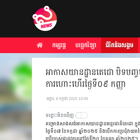
កម្សាន្ត
បច្ចេកវិទ្យា
ជីវិតនិងសង្គម
អាកាសយានដ្ឋានតេជោ បិទបញ្
ការហោះហើរថ្ងៃទី០៩ កញ្ញា
អង្គារ, 8 កក្កដា 2025 10:06
ចន្លោះមិនឃើញ
គម្រោងសាងសង់អាកាសយានដ្ឋានអន្តរជាតិតេជោ ក្ន
ថ្ងៃទី០៧ ខែកក្កដា ឆ្នាំ២០២៥ និងបើកការប្រជុំវាយតម
ប្រើប្រាស់ជាផ្លូវការនៅថ្ងៃទី២០ ខែតុលា ឆ្នាំ២០២៥។