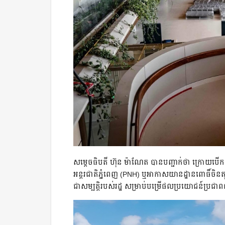
សម្តេចធិបតី ហ៊ុន ម៉ាណែត បានបញ្ជាក់ថា ក្រោយបើ
អន្តរជាតិភ្នំពេញ (PNH) ឬអាកាសយានដ្ឋានពោធិ៍ចិនតុង
ជាសម្បត្តិរបស់រដ្ឋ សម្រាប់បម្រើផលប្រយោជន៍ប្រ