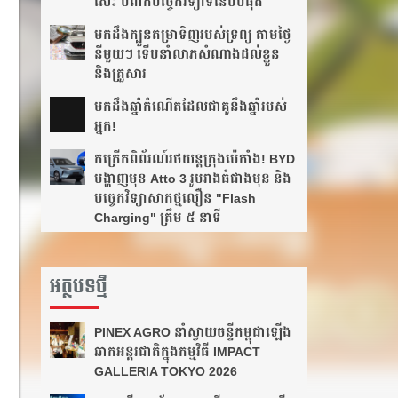
សេះ បំពាក់បច្ចេកវិទ្យាទំនើបបំផុត
មកដឹងក្បួនតម្រាទិញរបស់ទ្រព្យ តាមថ្ងៃ
នីមួយៗ ទើបនាំលាភសំណាងដល់ខ្លួន
និងគ្រួសារ
មក​ដឹងឆ្នាំ​កំណើត​ដែល​ជា​គូ​នឹង​ឆ្នាំ​របស់​
អ្នក!​
កក្រើកពិព័រណ៍រថយន្តក្រុងប៉េកាំង! BYD
បង្ហាញមុខ Atto 3 រូបរាងធំជាងមុន និង
បច្ចេកវិទ្យាសាកថ្មលឿន "Flash
Charging" ត្រឹម ៥ នាទី
អត្ថបទថ្មី
PINEX AGRO នាំ​ស្វាយចន្ទី​កម្ពុជា​ឡើង​
ឆាក​អន្តរជាតិ​​ក្នុង​កម្មវិធី​ IMPACT
GALLERIA TOKYO 2026