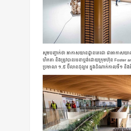
សូមបញ្ជាក់ថា អាកាសយានដ្ឋានតេជោ ជាអាកាសយាន
ហិកតា និងត្រូវបានរចនាប្លង់ដោយក្រុមហ៊ុន Fost
ប្រមាណ ១,៥ ប៊ីលានដុល្លារ ក្នុងដំណាក់កាលទី១ និង