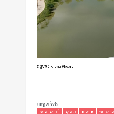
អត្ថបទ៖ Khong Phearum
ពាក្យទាក់ទង
អត្ថបទសំខាន់
ភ្នំពេញ
ព័ត៌មាន
អាកាសច