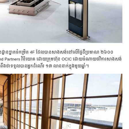
ដ្ឋានខ្នាតធំកម្រិត 4F ដែលបានសាងសង់នៅលើផ្ទៃដីប្រមាណ ២៦០០
er and Partners វិនិយោគ ដោយក្រុមហ៊ុន OCIC ដោយចំណាយថវិការសាងសង់
រំពឹងថាទទួលបានអ្នកដំណើរ ១៣ លាននាក់ក្នុងមួយឆ្នាំ។