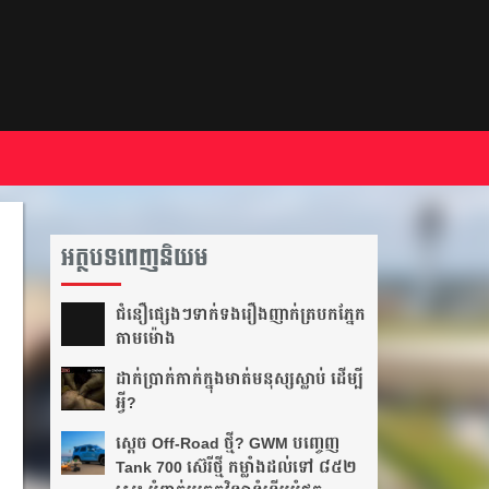
អត្ថបទពេញនិយម
ជំនឿ​ផ្សេងៗ​ទាក់ទង​រឿង​ញាក់​ត្របក​ភ្នែក​
តាម​ម៉ោង​
ដាក់​ប្រាក់​កាក់​ក្នុង​មាត់​មនុស្ស​ស្លាប់ ដើម្បី​
អ្វី?
ស្តេច Off-Road ថ្មី? GWM បញ្ចេញ
Tank 700 ស៊េរីថ្មី កម្លាំងដល់ទៅ ៨៥២