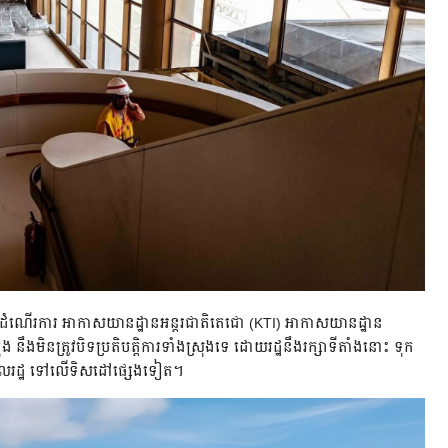
កដំណើរការ អាកាសយានដ្ឋានអន្តរជាតិតេជោ (KTI) អាកាសយានដ្ឋាន
 នឹងមិនត្រូវបិទប្រតិបត្តិការទាំងស្រុងទេ ដោយរដ្ឋនឹងរក្សាទីតាំងនោះ ទុក
ជាពលរដ្ឋ ទៅលើទិសដៅផ្សេងទៀត។