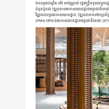
ឯកឧត្តមបណ្ឌិត ម៉ៅ ហាវណ្ណាល់ រដ្ឋមន្ត្រីទទួលបន្ទុ
ចំនួនដូចជា វឌ្ឍនភាពអាកាសយានដ្ឋានអន្តរជាតិតេ
វិញ្ញាបនបត្រអាកាសយានដ្ឋាន, វឌ្ឍនភាពការងារប្រព័ន្ធ
(PNH) ទៅកាន់អាកាសយានដ្ឋានអន្តរជាតិតេជោ (KTI) 