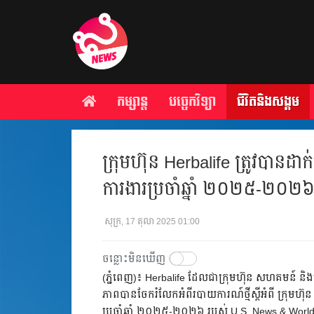
កម្សាន្ត
បច្ចេកវិទ្យា
ជីវិតនិងសង្គម
ក្រុមហ៊ុន Herbalife ត្រូវបានដាក់
ការងារប្រចាំឆ្នាំ ២០២៥-២០២
សុក្រ, 17 តុលា 2025 01:00
ចន្លោះមិនឃើញ
(ភ្នំពេញ)៖ Herbalife ដែលជាក្រុមហ៊ុន សហគមន៍ និងវ
ភាពបានចែករំលែកអំពីរបាយការណ៍ថ្មីស្តីអំពី ក្រុមហ៊ុន He
ប្រចាំឆ្នាំ ២០២៥-២០២៦ របស់ U.S. News & Worl