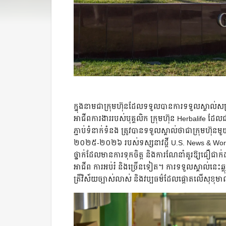
ក្នុងនាមជាក្រុមហ៊ុនដែលទទួលបានការទទួលស្គាល់សម្រ
អាជីពការងាររបស់បុគ្គលិក ក្រុមហ៊ុន Herbalife 
ភ្ជាប់ទំនាក់ទំនង ត្រូវបានទទួលស្គាល់ថាជាក្រុមហ៊ុនមួយក
២០២៥-២០២៦ របស់ទស្សនាវដ្ដី U.S. News & World
ថ្នាក់ដែលមានការទុកចិត្ត និងការណែនាំគួរឱ្យជឿជា
អាជីព ការអប់រំ និងច្រើនទៀត។ ការទទួលស្គាល់នេះឆ្ល
ត្រីវិស័យច្បាស់លាស់ និងវប្បធម៌ដែលផ្តោតលើសុខុមាល