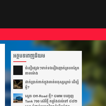
អត្ថបទពេញនិយម
ជំនឿ​ផ្សេងៗ​ទាក់ទង​រឿង​ញាក់​ត្របក​ភ្នែក​
តាម​ម៉ោង​
ដាក់​ប្រាក់​កាក់​ក្នុង​មាត់​មនុស្ស​ស្លាប់ ដើម្បី​
អ្វី?
ស្តេច Off-Road ថ្មី? GWM បញ្ចេញ
Tank 700 ស៊េរីថ្មី កម្លាំងដល់ទៅ ៨៥២