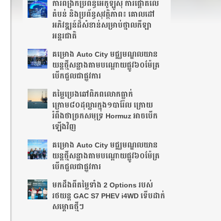
ការពង្រីកប្រព័ន្ធអេកូឡូស៊ី ការផ្តោតលើ
តំបន់ និងប្រព័ន្ធសុវត្ថិភាព៖ គោលដៅ
អភិវឌ្ឍន៍ដ៏សំខាន់សម្រាប់ថ្នាលកីឡា
អន្តរជាតិ
គម្រោង Auto City មជ្ឈមណ្ឌលយាន
យន្តថ្មីសន្លាង​តាមបណ្តោយផ្លូវ​​៦០ម៉ែត្រ​
បើកជួលជាផ្លូវការ
តម្លៃប្រេងឆៅពិភពលោកធ្លាក់
ក្រោម៨០ដុល្លារក្នុង១បារ៉ែល ក្រោយ
រំពឹងថា​ច្រកសមុទ្រ Hormuz អាចបើក
ឡើងវិញ
គម្រោង Auto City មជ្ឈមណ្ឌលយាន
យន្តថ្មីសន្លាង​តាមបណ្តោយផ្លូវ​​៦០ម៉ែត្រ​
បើកជួលជាផ្លូវការ
មកដឹងពីតម្លៃទាំង 2 Options របស់
រថយន្ត GAC S7 PHEV i4WD ទើបដាក់
សម្ពោធថ្មីៗ