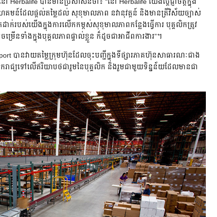
Herbalife បានមានប្រសាសន៍ថា៖ “នៅ Herbalife យើងប្ដេជ្ញាចិត្តក្នុង
៍ដែលផ្តល់តម្លៃដល់ សុខុមាលភាព នវានុវត្តន៍ និងមានត្រីវិស័យច្បាស់
កដាក់របស់យើងក្នុងការលើកកម្ពស់សុខុមាលភាពកន្លែងធ្វើការ បុគ្គលិកត្រូវ
កចម្រើនទាំងក្នុងបុគ្គលភាពផ្ទាល់ខ្លួន ក៏ដូចជាអាជីពការងារ”។
port បានវាយតម្លៃក្រុមហ៊ុនដែលចុះបញ្ជីក្នុងទីផ្សារភាគហ៊ុនសាធារណៈជាង
ាគឯករាជ្យទៅលើឥរិយាបថជារួមនៃបុគ្គលិក និងរួមជាមួយទិន្នន័យដែលមានជា