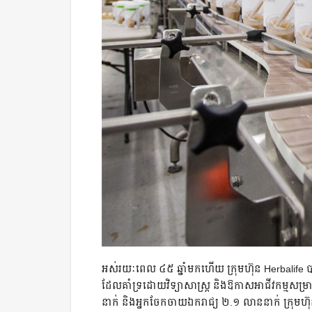
អស់រយៈពេល ៤៥ ឆ្នាំមកហើយ ក្រុមហ៊ុន Herbalife បានប្
ដែលគាំទ្រដោយវិទ្យាសាស្ត្រ និងឱកាសអាជីវកម្មស
នាក់ និងអ្នកចែកចាយឯករាជ្យ ២.១ លាននាក់ ក្រុមហ