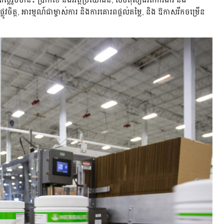
ូវចិត្ត, អារម្មណ៍ជាម្ចាស់ការ និងការគោរពផ្តល់តម្លៃ, និង ឱកាសរីកចម្រើន