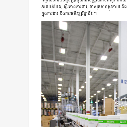
ភាពបត់បែន, ស្ថិរភាពការងារ, ផាសុកភាពផ្លូវកាយ និងផ្ល
ក្នុងការងារ និងការអភិវឌ្ឍវិជ្ជាជីវៈ។