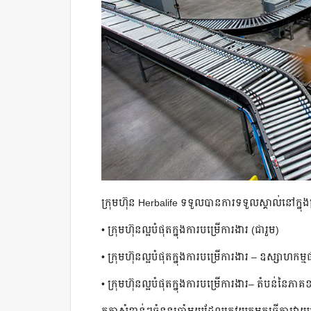
ក្រុមហ៊ុន Herbalife ទទួលបានការទទួលស្គាល់នៅក្នុង
• ក្រុមហ៊ុនល្អបំផុតក្នុងការបម្រើការងារ (ជារួម)
• ក្រុមហ៊ុនល្អបំផុតក្នុងការបម្រើការងារ – ឧស្សាហកម
• ក្រុមហ៊ុនល្អបំផុតក្នុងការបម្រើការងារ– តំបន់នៃភ
កត្តាសំខាន់ៗចំនួនប្រាំមួយដែលត្រូវយកមកធ្វើការវាយត