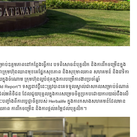
ាប់ឧត្តមភាពនៅកន្លែងធ្វើការ បទពិសោធន៍បុគ្គលិក និងការរីកចម្រើនក្នុង
ដែលជាក្រុមហ៊ុនឈានមុខគេផ្នែកសុខភាព និងសុខុមាលភាព សហគមន៍ និងវេទិកា
្នុងចំណោម ក្រុមហ៊ុនល្អបំផុតក្នុងការបម្រើការងារប្រចាំឆ្នាំ
 Report។ ទស្សនាវដ្ដីនេះត្រូវបានគេទទួលស្គាល់ជាសកលសម្រាប់ចំណាត់
ក់ដល់អតិថិជន ដែលជួយបុគ្គលក្នុងការសម្រេចចិត្តប្រកបដោយការយល់ដឹងលើ
ុះបញ្ចាំងពីការប្តេជ្ញាចិត្តរបស់ Herbalife ក្នុងការកសាងសហគមន៍ដែលមាន
ភាព ការរីកចម្រើន និងការផ្ដល់តម្លៃដល់បុគ្គលិក។