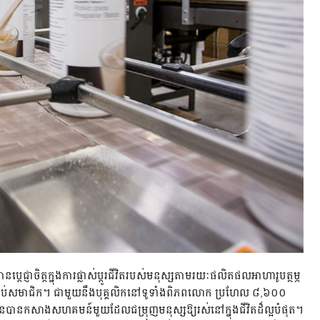
តេជ្ញាចិត្តក្នុងការផ្លាស់ប្ដូរជីវិតរបស់មនុស្សតាមរយៈផលិតផលអាហារូបត្ថម្ភ
ម្រាប់សមាជិក។ ជាមួយនឹងបុគ្គលិកនៅទូទាំងពិភពលោក ប្រហែល ៨,៦០០
៊ុនបានកសាងសហគមន៍មួយដែលជម្រុញមនុស្សឱ្យរស់នៅក្នុងជីវិតដ៏ល្អបំផុត។