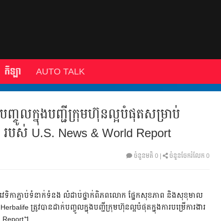
កីឡា
AUTO TALK
បញ្ចូលក្នុងបញ្ជីក្រុមហ៊ុនល្អបំផុតសម្រាប់
៦ របស់ U.S. News & World Report
ចំនួនមតិ
0
|
ចំនួនចែករំលែក 0
េទិកាភ្ជាប់ទំនាក់ទំនង លំដាប់ថ្នាក់ពិភពលោក ផ្នែកសុខភាព និងសុខុមាល
rbalife ត្រូវបានដាក់បញ្ចូលក្នុងបញ្ជីក្រុមហ៊ុនល្អបំផុតក្នុងការបម្រើការងារ
d Report។