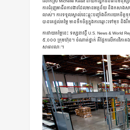
លោកស្រី Michelle Kwait នាយកផ្នែកធនធានមនុស្សនៅ 
ការជំរុញអាជីពការងារដែលមានអត្ថន័យ និងកសាងសហគមន
លាស់។ ការទទួលស្គាល់នេះឆ្លុះបញ្ចាំងពីការយកចិត្តទុ
បានគេផ្តល់តម្លៃ មានទឹកចិត្តក្នុងការឆ្ពោះទៅមុខ និងរី
ការវាយតម្លៃនេះ ទស្សនាវដ្ដី U.S. News & World Re
៥,០០០ ក្រុមហ៊ុន។ ចំណាត់ថ្នាក់ គឺផ្អែកលើការវិភ
សាធារណៈ។