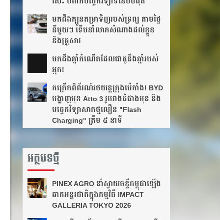
សេះ បំពាក់បច្ចេកវិទ្យាទំនើបបំផុត
មកដឹងក្បួនតម្រាទិញរបស់ទ្រព្យ តាមថ្ងៃ
នីមួយៗ ទើបនាំលាភសំណាងដល់ខ្លួន
និងគ្រួសារ
មក​ដឹងឆ្នាំ​កំណើត​ដែល​ជា​គូ​នឹង​ឆ្នាំ​របស់​
អ្នក!​
កក្រើកពិព័រណ៍រថយន្តក្រុងប៉េកាំង! BYD
បង្ហាញមុខ Atto 3 រូបរាងធំជាងមុន និង
បច្ចេកវិទ្យាសាកថ្មលឿន "Flash
Charging" ត្រឹម ៥ នាទី
អត្ថបទថ្មី
PINEX AGRO នាំ​ស្វាយចន្ទី​កម្ពុជា​ឡើង​
ឆាក​អន្តរជាតិ​​ក្នុង​កម្មវិធី​ IMPACT
GALLERIA TOKYO 2026