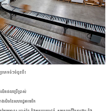
ប្រភេទធំៗចំនួនបី៖
្មផលិតផលប្រើប្រាស់
ាគខាងលិចនៃសហរដ្ឋអាមេរិក
ម្លៃរួមមាន៖ ប្រាក់ខែ និងអត្ថប្រយោជន៍, សមតុល្យជីវិតការងារ និង