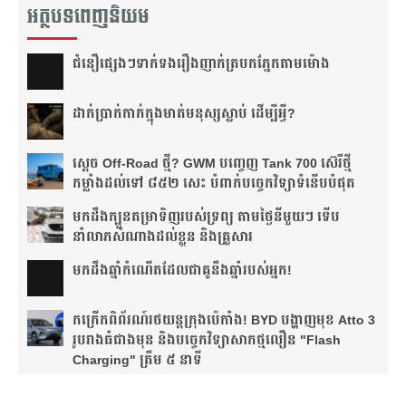
អត្ថបទពេញនិយម
ជំនឿ​ផ្សេងៗ​ទាក់ទង​រឿង​ញាក់​ត្របក​ភ្នែក​តាម​ម៉ោង​
ដាក់​ប្រាក់​កាក់​ក្នុង​មាត់​មនុស្ស​ស្លាប់ ដើម្បី​អ្វី?
ស្តេច Off-Road ថ្មី? GWM បញ្ចេញ Tank 700 ស៊េរីថ្មី
កម្លាំងដល់ទៅ ៨៥២ សេះ បំពាក់បច្ចេកវិទ្យាទំនើបបំផុត
មកដឹងក្បួនតម្រាទិញរបស់ទ្រព្យ តាមថ្ងៃនីមួយៗ ទើប
នាំលាភសំណាងដល់ខ្លួន និងគ្រួសារ
មក​ដឹងឆ្នាំ​កំណើត​ដែល​ជា​គូ​នឹង​ឆ្នាំ​របស់​អ្នក!​
កក្រើកពិព័រណ៍រថយន្តក្រុងប៉េកាំង! BYD បង្ហាញមុខ Atto 3
រូបរាងធំជាងមុន និងបច្ចេកវិទ្យាសាកថ្មលឿន "Flash
Charging" ត្រឹម ៥ នាទី