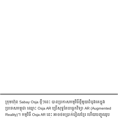
​ក្រុមហ៊ុន Sabay Osja ថ្មីៗ​នេះ បាន​ប្រកាស​កម្មវិធី​ថ្មី​​​មួយ​ដំបូង​គេ​ក្នុង​
ប្រទេស​កម្ពុជា​ ​ឈ្មោះ Osja AR ​ប្រើ​សុទ្ធ​តែ​បច្ចេកវិទ្យា AR (Augmented
Reality)។ កម្មវិធី Osja AR នេះ អាច​ថត​ប្រាក់​រៀល​ខ្មែរ​ ហើយ​បញ្ចូល​រូប