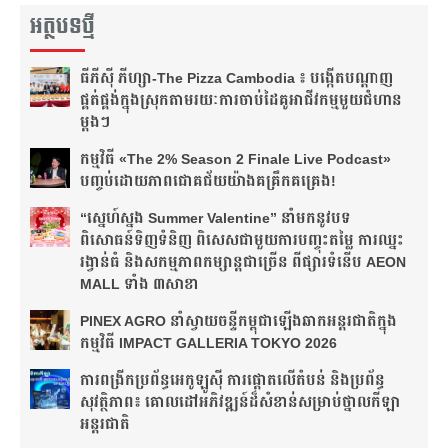
អត្ថបទថ្មី
ធីភីស៊ី ភីហ្សា-The Pizza Cambodia ៖ បង្កើត​បណ្តាញ​
ផ្គត់ផ្គង់​ក្នុង​ស្រុក​តាមរយៈ​ការ​ចាប់​ដៃ​គូ​អាជីវកម្ម​មួយ​ជំហាន​
ម្តងៗ​
កម្មវិធី «The 2% Season 2 Finale Live Podcast»
បញ្ចប់ដោយភាពជោគជ័យយ៉ាងគគ្រឹកគគ្រេង!
“ស្នេហ៍ស្នង Summer Valentine” នាំមកនូវបទ
ពិសោធន៍ទិញទំនិញ ពិសេសជាមួយការបញ្ចុះតម្លៃ ការឈ្នះ
រង្វាន់ធំ និងសកម្មភាពកម្សាន្តជាច្រើន ពីផ្សារទំនើប AEON
MALL ទាំង ៣សាខា
PINEX AGRO នាំ​ស្វាយចន្ទី​កម្ពុជា​ឡើង​ឆាក​អន្តរជាតិ​​ក្នុង​
កម្មវិធី​ IMPACT GALLERIA TOKYO 2026
ការពង្រីកប្រព័ន្ធអេកូឡូស៊ី ការផ្តោតលើតំបន់ និងប្រព័ន្ធ
សុវត្ថិភាព៖ គោលដៅអភិវឌ្ឍន៍ដ៏សំខាន់សម្រាប់ថ្នាលកីឡា
អន្តរជាតិ