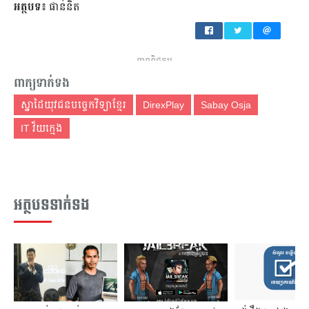
អត្ថបទ៖
ផាន់និត
ពាណិជ្ជកម្ម
ពាក្យទាក់ទង
ស្នាដៃយុវជនបច្ចេកវិទ្យាខ្មែរ
DirexPlay
Sabay Osja
IT វ័យក្មេង
អត្ថបទទាក់ទង