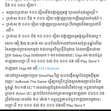
និង ១០ ០០០ រៀល។
សម្រាប់​ក្រដាស ១០០ រៀល​នឹង​បង្ហាញ​តួអង្គ បុរាណ​កំពុង​ស្ទូច​ត្រី។
ក្រដាស ៥០០ និង ១ ០០០ រៀល បង្ហាញ​រូប​ក្ងោក​ញី​ឈ្មោល​កំពុង​រាំ។
ក្រដាស ២ ០០០ រៀល បង្ហាញ​រូប​ប្រាសាទ​ព្រះវិហារ​រួម​នឹង​អក្សរ​​នៅ​ពី​
លើ។
ក្រដាស ៥ ០០០ និង ១០ ០០០ រៀល បង្ហាញ​រូប​តួអង្គ​ស្វា​និង​យក្ស។
លោក អៀ អ៊ុយ អះអាង​ AR បាន​ដំណើរការ​នៅ​បរទេស​ប៉ុន្មាន​ឆ្នាំ​ហើយ
តែ​សម្រាប់​​ប្រទេស​កម្ពុជា វា​ជា​បច្ចេកវិទ្យា​ថ្មី​ដំបូង​គេ ដែល​បង្កើត​ដោយ​
ក្រុម Sabay Osja របស់​លោក។ មក​ទល់​ពេល​នេះ Osja AR មាន​ចំនួន​
ទាញ​យក​​ចន្លោះ​ពី ១០ ០០០ ដល់ ៥០ ០០០ ដង​ លើ Play Store។
ទាញយក Osja AR លើ
iOS
/
Android
ដោយ​ឡែក​សម្រាប់​ក្រុម DirexPlay វិញ បាន​បង្កើត​ស្នាដៃ​ហ្គេម​ថ្មី​មួយ​
ឈ្មោះ Jailbreak The Game ធ្វើ​ឲ្យ​កក្រើក​ខ្លាំង​គួរសម​សម្រាប់​ខែ​ទី៣
ក្នុង​ឆ្នាំ ២០១៧ នេះ។ ពេល​ចេញ​ដំបូង​​កាល​ពី​​ដើម​ខែ​កុម្ភៈ​កន្លង​ទៅ​ហ្គេម​​
ប្រភេទ​ Action នេះ ធ្លាប់​​បំបែក​កំណត់​ត្រា​មាន​អ្នក​ទាញ​យក ៤៦០០ ដង​
ត្រឹម​តែ​រយៈ​ពេល​តែ​ ២៤ ម៉ោង។ បច្ចុប្បន្ន​មាន​ចំនួន​ទាញ​យក​ហ្គេម​នេះ
ចន្លោះ​ពី ១០ ០០០ ដល់ ៥០ ០០០ ដង​​លើ Play Store។