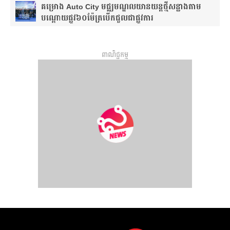
គម្រោង Auto City មជ្ឈមណ្ឌលយានយន្តថ្មីសន្លាង​តាម
បណ្តោយផ្លូវ​​៦០ម៉ែត្រ​បើកជួលជាផ្លូវការ
ពាណិជ្ជកម្ម