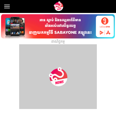
Toggle
navigation
ពាណិជ្ជកម្ម