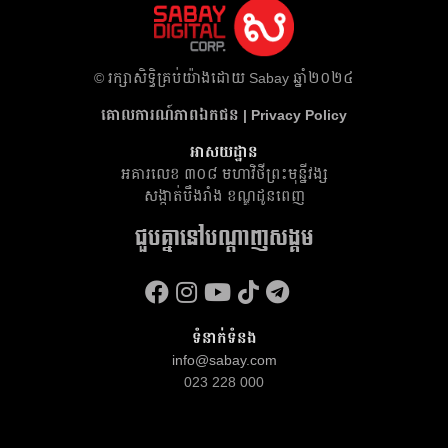
​© រក្សា​សិទ្ធិ​គ្រប់​យ៉ាង​ដោយ​ Sabay ឆ្នាំ​២០២៤
គោលការណ៍​ភាព​ឯកជន | Privacy Policy
អាសយដ្ឋាន
អគារ​លេខ ៣០៨ មហាវិថីព្រះមុន្នីវង្ស
សង្កាត់បឹងរាំង ខណ្ឌដូនពេញ
ជួបគ្នានៅបណ្តាញសង្គម
ទំនាក់ទំនង
info@sabay.com
023 228 000