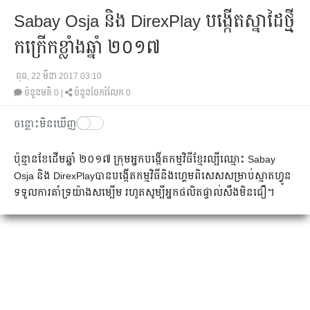
Sabay Osja និង DirexPlay បង្កើត​ស្នាដៃ​ថ្មី
កក្រើក​​​ខ្លាំង​ឆ្នាំ ២០១៧
ពុធ, 22 មីនា 2017 03:10
ចំនួនមតិ
0
|
ចំនួនចែករំលែក 0
ចន្លោះមិនឃើញ
ប៉ុន្មាន​ខែ​ដើម​ឆ្នាំ ២០១៧ ក្រុម​អ្នក​បង្កើត​កម្មវិធី​ខ្មែរ​ល្បី​ឈ្មោះ​ Sabay
Osja និង DirexPlayបាន​បង្កើត​កម្មវិធី​​​និង​ហ្គេម​ពិសេស​​សម្រាប់​ស្មាតហ្វូន
ទទួល​ការ​គាំទ្រ​យ៉ាង​សម្បើម រហូត​សូម្បី​អ្នក​ផលិត​ផ្ទាល់​សឹង​មិន​ជឿ។