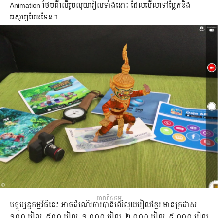
Animation ថែម​ពី​លើ​រូប​លុយ​រៀល​ទាំង​នោះ ដែល​មើល​ទៅ​ប្លែក​និង​
អស្ចារ្យ​មែន​ទែន។
ពាណិជ្ជកម្ម
បច្ចុប្បន្ន​កម្មវិធី​នេះ អាច​ដំណើរការ​បាន​លើ​លុយ​រៀល​ខ្មែរ​ មាន​ក្រដាស
១០០ រៀល, ៥០០ រៀល, ១ ០០០ រៀល, ២ ០០០ រៀល, ៥ ០០០ រៀល