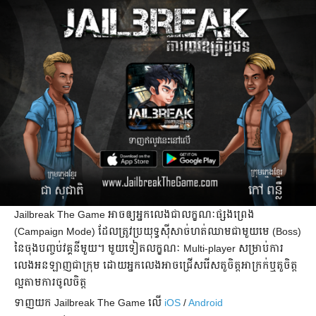
Jailbreak The Game អាច​ឲ្យ​អ្នក​លេង​ជា​លក្ខណៈ​ផ្សងព្រេង
(Campaign Mode) ដែល​ត្រូវ​ប្រយុទ្ធ​ស៊ីសាច់​ហត់​ឈាម​ជាមួយ​មេ (Boss)
នៃ​ចុង​បញ្ចប់​វគ្គ​នីមួយ។ មួយ​ទៀត​លក្ខណៈ Multi-player សម្រាប់​ការ​
លេង​អនឡាញ​ជា​ក្រុម ដោយ​អ្នក​លេង​អាច​ជ្រើស​រើស​តួ​ចិត្ត​អាក្រក់​ឬ​តួ​ចិត្ត​
ល្អ​តាម​ការ​ចូលចិត្ត
ទាញយក Jailbreak The Game លើ
iOS
/
Android