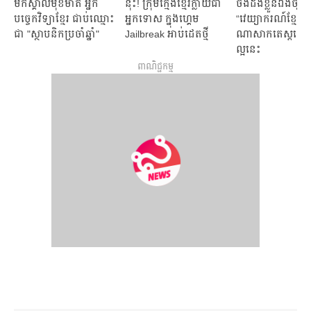
មក​ស្គាល់​មុខ​មាត់ អ្នក​
នុះ! ក្រុម​ក្មេង​ខ្មែរ​ក្លាយ​ជា​
ចង់​ដឹង​ខ្លួន​ឯង​ច្បា
បច្ចេកវិទ្យា​ខ្មែរ ជាប់​ឈ្មោះ​
អ្នក​ទោស ក្នុង​​ហ្គេម
“វេយ្យាករណ៍ខ្មែរ​" ​ក
ជា "ស្ថាបនិក​ប្រចាំ​ឆ្នាំ"
Jailbreak អាប់ដេត​ថ្មី
ណាសាក​តេស្ត​​​​លើ​កម្មវ
ល្អ​​នេះ​
ពាណិជ្ជកម្ម