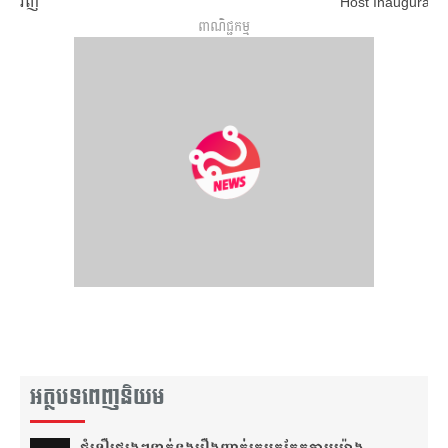
វិញ
Host Inaugural
Vattanac Legend
ពាណិជ្ជកម្ម
Championship wi
Legends Tour
អត្ថបទពេញនិយម