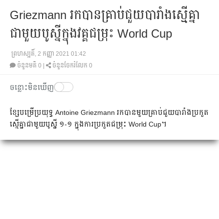
Griezmann រក​​បាន​​គ្រាប់​ជួយ​បារាំង​​ស្មើ​​​​គ្នា​
ជាមួយ​បូស្នី​​​ក្នុង​វគ្គ​ជម្រុះ World Cup
ព្រហស្បតិ៍, 2 កញ្ញា 2021 01:42
ចំនួនមតិ
0
|
ចំនួនចែករំលែក 0
ចន្លោះមិនឃើញ
ខ្សែ​បម្រើ​ប្រយុទ្ធ Antoine Griezmann រក​បាន​មួយ​គ្រាប់​ជួយ​បារាំង​ប្រកួត​
ស្មើ​គ្នា​ជាមួយ​បូស្នី ១-១ ក្នុង​ការ​ប្រកួត​ជម្រុះ​ World Cup។