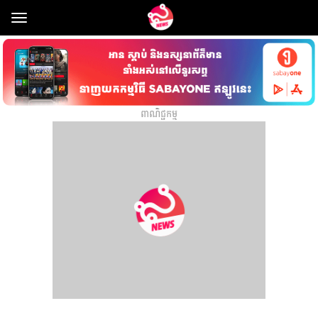
Toggle
navigation
ពាណិជ្ជកម្ម