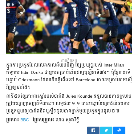
ពាណិជ្ជកម្ម
ក្នុង​ការ​ប្រកួត​ដែល​លេង​កាល​ពី​យប់​មិញ ខ្សែ​ប្រយុទ្ធ​របស់ Inter Milan
កីឡាករ Edin Dzeko ​ជា​អ្នក​រក​គ្រាប់​នាំ​មុខ​ឲ្យ​បូស្នី​នាទី​៣៦។ ប៉ុន្តែ​៣​នាទី​
បន្ទាប់ Griezmann ដែល​ទើប​ខ្ចី​ជើង​ទៅ Barcelona អាច​រក​គ្រាប់​តាម​ស្មើ​
វិញ​ឲ្យ​បារាំង។
នាទី​៥១​ខ្សែ​ការពារ​​ស្ដាំ​របស់​បារាំង​ Jules Kounde ទទួល​បាន​កាត​ក្រហម​
ត្រូវ​បណ្ដេញ​ចេញ​ពី​ទីលាន។ លទ្ធផល ១-១ បាន​បន្សល់​រហូត​ដល់​ចប់​ការ​
ប្រកួត​ជួយ​ឲ្យ​បារាំង​និង​បូស្នី​ទទួល​បាន​ម្នាក់​មួយ​ប្រកួត​ក្នុង​ពូល​ D៕
ប្រភព៖
BBC
ប្រែ​សម្រួល៖
ហេង សុធារិទ្ធិ