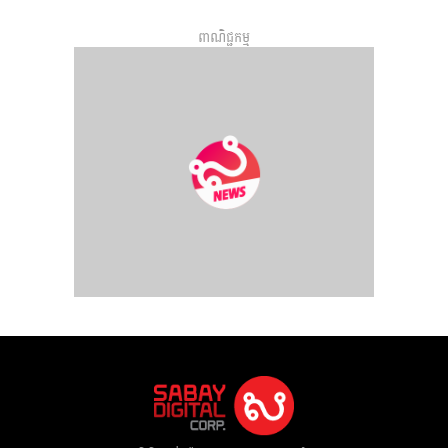
ពាណិជ្ជកម្ម