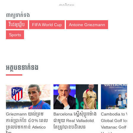
ពាណិជ្ជកម្ម
ពាក្យទាក់ទង
វីដេអូឃ្លីប
FIFA World Cup
Antoine Griezmann
Sports
អត្ថបទទាក់ទង
Griezmann យល់​ព្រម​
Barcelona ស្នើ​សុំ​ប្ដូរ​ម៉ោង​
Cambodia to We
កាត់​ប្រាក់ខែ​ ៤០% ពេល​
ជាមួយ Real Valladolid
Global Golf Icons
ត្រលប់​មក​កាន់​ Atletico
តែ​ត្រូវ​បាន​បដិសេធ​
Vattanac Golf Re