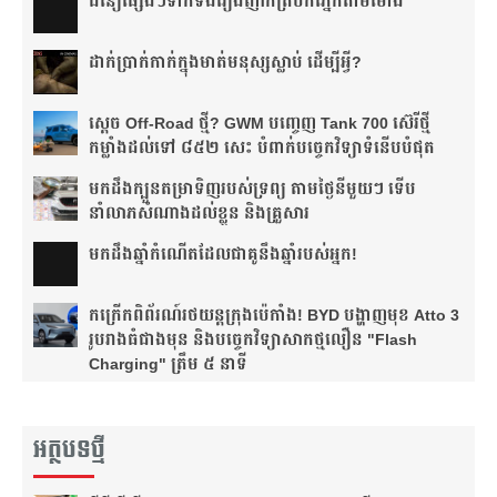
ជំនឿ​ផ្សេងៗ​ទាក់ទង​រឿង​ញាក់​ត្របក​ភ្នែក​តាម​ម៉ោង​
ដាក់​ប្រាក់​កាក់​ក្នុង​មាត់​មនុស្ស​ស្លាប់ ដើម្បី​អ្វី?
ស្តេច Off-Road ថ្មី? GWM បញ្ចេញ Tank 700 ស៊េរីថ្មី
កម្លាំងដល់ទៅ ៨៥២ សេះ បំពាក់បច្ចេកវិទ្យាទំនើបបំផុត
មកដឹងក្បួនតម្រាទិញរបស់ទ្រព្យ តាមថ្ងៃនីមួយៗ ទើប
នាំលាភសំណាងដល់ខ្លួន និងគ្រួសារ
មក​ដឹងឆ្នាំ​កំណើត​ដែល​ជា​គូ​នឹង​ឆ្នាំ​របស់​អ្នក!​
កក្រើកពិព័រណ៍រថយន្តក្រុងប៉េកាំង! BYD បង្ហាញមុខ Atto 3
រូបរាងធំជាងមុន និងបច្ចេកវិទ្យាសាកថ្មលឿន "Flash
Charging" ត្រឹម ៥ នាទី
អត្ថបទថ្មី