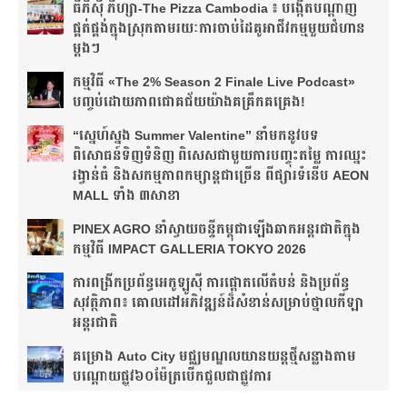
ធីភីស៊ី ភីហ្សា-The Pizza Cambodia ៖ បង្កើត​បណ្តាញ​
ផ្គត់ផ្គង់​ក្នុង​ស្រុក​តាមរយៈ​ការ​ចាប់​ដៃ​គូ​អាជីវកម្ម​មួយ​ជំហាន​
ម្តងៗ​
កម្មវិធី «The 2% Season 2 Finale Live Podcast»
បញ្ចប់ដោយភាពជោគជ័យយ៉ាងគគ្រឹកគគ្រេង!
“ស្នេហ៍ស្នង Summer Valentine” នាំមកនូវបទ
ពិសោធន៍ទិញទំនិញ ពិសេសជាមួយការបញ្ចុះតម្លៃ ការឈ្នះ
រង្វាន់ធំ និងសកម្មភាពកម្សាន្តជាច្រើន ពីផ្សារទំនើប AEON
MALL ទាំង ៣សាខា
PINEX AGRO នាំ​ស្វាយចន្ទី​កម្ពុជា​ឡើង​ឆាក​អន្តរជាតិ​​ក្នុង​
កម្មវិធី​ IMPACT GALLERIA TOKYO 2026
ការពង្រីកប្រព័ន្ធអេកូឡូស៊ី ការផ្តោតលើតំបន់ និងប្រព័ន្ធ
សុវត្ថិភាព៖ គោលដៅអភិវឌ្ឍន៍ដ៏សំខាន់សម្រាប់ថ្នាលកីឡា
អន្តរជាតិ
គម្រោង Auto City មជ្ឈមណ្ឌលយានយន្តថ្មីសន្លាង​តាម
បណ្តោយផ្លូវ​​៦០ម៉ែត្រ​បើកជួលជាផ្លូវការ