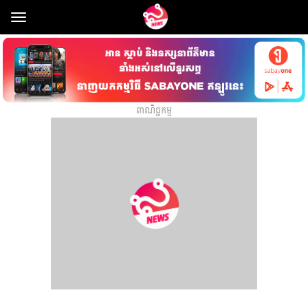
Toggle
navigation
ពាណិជ្ជកម្ម