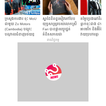
ក្រសួងការងារ ចុះ MoU
ស្នាដៃនិពន្ធសៀវភៅបែប
តម្លៃប្រេងឆៅពិ
ជាមួយ Zo Motors
យុទ្ធសាស្រ្តរបស់លោកស្រី
ធ្លាក់ចុះជាង ៤% បន
(Cambodia) បណ្តុះ
Fari បានផ្លាសប្តូរផ្នត់
អាមេរិក និងអ៊ីរ៉ង់ផ្
បណ្តាលជំនាញរថយន្ត
គំនិតសកលជា
វាយប្រហារគ្នា
អគ្គិសនី
វិជ្ជមានមកលើ
ពាណិជ្ជកម្ម
ប្រទេសកម្ពុជា