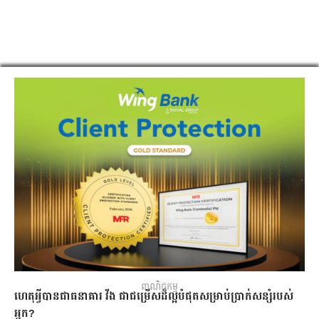
ពាណិជ្ជកម្ម
ហេតុអ្វីបានជាធនាគារ វីង ជាជម្រើសដ៏ល្អបំផុតសម្រាប់ប្រាក់សន្សំរបស់
អ្នក?