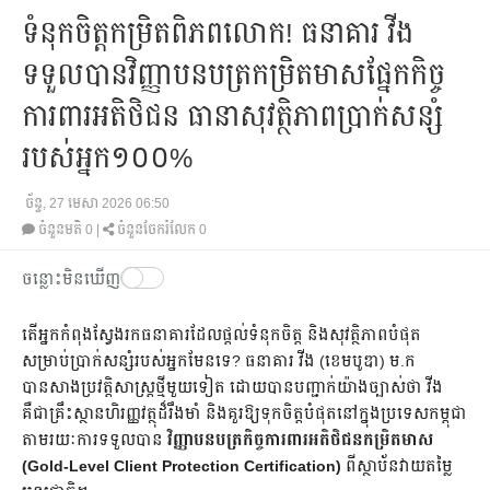
ទំនុកចិត្តកម្រិតពិភពលោក! ធនាគារ វីង
ទទួលបានវិញ្ញាបនបត្រកម្រិតមាសផ្នែកកិច្ច
ការពារអតិថិជន ធានាសុវត្ថិភាពប្រាក់សន្សំ
របស់អ្នក១០០%
ច័ន្ទ, 27 មេសា 2026 06:50
ចំនួនមតិ
0
|
ចំនួនចែករំលែក 0
ចន្លោះមិនឃើញ
តើអ្នកកំពុងស្វែងរកធនាគារដែលផ្តល់ទំនុកចិត្ត និងសុវត្ថិភាពបំផុត
សម្រាប់ប្រាក់សន្សំរបស់អ្នកមែនទេ? ធនាគារ វីង (ខេមបូឌា) ម.ក
បានសាងប្រវត្តិសាស្ត្រថ្មីមួយទៀត ដោយបានបញ្ជាក់យ៉ាងច្បាស់ថា វីង
គឺជាគ្រឹះស្ថានហិរញ្ញវត្ថុដ៏រឹងមាំ និងគួរឱ្យទុកចិត្តបំផុតនៅក្នុងប្រទេសកម្ពុជា
តាមរយៈការទទួលបាន
វិញ្ញាបនបត្រកិច្ចការពារអតិថិជនកម្រិតមាស
(Gold-Level Client Protection Certification)
ពីស្ថាប័នវាយតម្លៃ