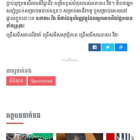
ខ្ជាប់នូវក្រមសីលធម៌វិជ្ជាជីវៈកម្រិតខ្ពស់បំផុតរបស់ធនាគារ វីង។ មិនថាអ្នក
សន្សំប្រាក់សម្រាប់អនាគតកូនៗ សម្រាប់អាជីវកម្ម ឬសម្រាប់គោលដៅ
ផ្ទាល់ខ្លួននោះទេ
ធនាគារ វីង គឺជាដៃគូហិរញ្ញវត្ថុដែលអ្នកអាចពឹងផ្អែកបាន
ទាំងស្រុង!
ជ្រើសរើសភាពរឹងមាំ ជ្រើសរើសសុវត្ថិភាព ជ្រើសរើសធនាគារ វីង!
ពាណិជ្ជកម្ម
ពាក្យទាក់ទង
ព័ត៌មាន
Sponsored
អត្ថបទទាក់ទង