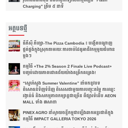
រូបរាងធំជាងមុន និងបច្ចេកវិទ្យាសាកថ្មលឿន "Flash
Charging" ត្រឹម ៥ នាទី
អត្ថបទថ្មី
ធីភីស៊ី ភីហ្សា-The Pizza Cambodia ៖ បង្កើត​បណ្តាញ​
ផ្គត់ផ្គង់​ក្នុង​ស្រុក​តាមរយៈ​ការ​ចាប់​ដៃ​គូ​អាជីវកម្ម​មួយ​ជំហាន​
ម្តងៗ​
កម្មវិធី «The 2% Season 2 Finale Live Podcast»
បញ្ចប់ដោយភាពជោគជ័យយ៉ាងគគ្រឹកគគ្រេង!
“ស្នេហ៍ស្នង Summer Valentine” នាំមកនូវបទ
ពិសោធន៍ទិញទំនិញ ពិសេសជាមួយការបញ្ចុះតម្លៃ ការឈ្នះ
រង្វាន់ធំ និងសកម្មភាពកម្សាន្តជាច្រើន ពីផ្សារទំនើប AEON
MALL ទាំង ៣សាខា
PINEX AGRO នាំ​ស្វាយចន្ទី​កម្ពុជា​ឡើង​ឆាក​អន្តរជាតិ​​ក្នុង​
កម្មវិធី​ IMPACT GALLERIA TOKYO 2026