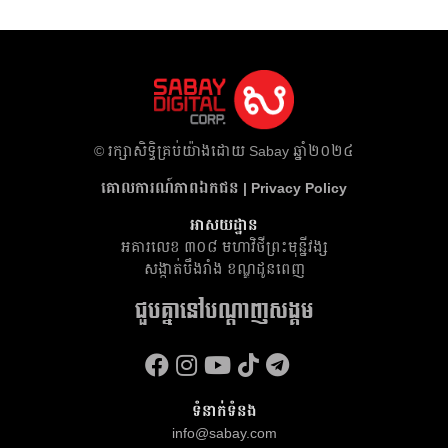
​© រក្សា​សិទ្ធិ​គ្រប់​យ៉ាង​ដោយ​ Sabay ឆ្នាំ​២០២៤
គោលការណ៍​ភាព​ឯកជន | Privacy Policy
អាសយដ្ឋាន
អគារ​លេខ ៣០៨ មហាវិថីព្រះមុន្នីវង្ស
សង្កាត់បឹងរាំង ខណ្ឌដូនពេញ
ជួបគ្នានៅបណ្តាញសង្គម
ទំនាក់ទំនង
info@sabay.com