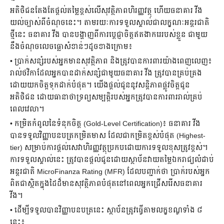
អតិថិជនតែងតែផ្តល់តម្លៃខ្ពស់លើសុវត្ថិភាពហិរញ្ញវត្ថុ ហើយធនាគារ វីង
យល់ច្បាស់ពីចំណុចនេះ។ តាមរយៈការទទួលស្គាល់ជាលក្ខណៈអន្តរជាតិ
ថ្មីនេះ ធនាគារ វីង បានបង្ហាញពីការប្តេជ្ញាចិត្តឥតងាករេរបស់ខ្លួន ជាមួយ
នឹងចំណុចលេចធ្លោសំខាន់ៗដូចខាងក្រោម៖
• ប្រាក់សន្សំរបស់អ្នកមានសុវត្ថិភាព និងត្រូវបានការពារយ៉ាងពេញលេញ៖
រាល់ថវិកាដែលអ្នកបានដាក់សន្សំជាមួយធនាគារ វីង ត្រូវបានគ្រប់គ្រង
ដោយយកចិត្តទុកដាក់បំផុត។ យើងផ្តល់ជូននូវសន្តិភាពផ្លូវចិត្តជូន
អតិថិជន ដោយធានាថាទ្រព្យសម្បត្តិរបស់អ្នកត្រូវបានការពាររាល់គ្រប់
ពេលវេលា។
• កម្រិតកំពូលនៃទំនុកចិត្ត (Gold-Level Certification)៖ ធនាគារ វីង
បានទទួលវិញ្ញាបនបត្រកម្រិតមាស ដែលជាកម្រិតខ្ពស់បំផុត (Highest-
tier) សម្រាប់ការផ្តល់សេវាហិរញ្ញវត្ថុប្រកបដោយការទទួលខុសត្រូវខ្ពស់។
ការទទួលស្គាល់នេះ ត្រូវបានផ្តល់ជូនដោយស្ថាប័នវាយតម្លៃឯករាជ្យលំដាប់
អន្តរជាតិ MicroFinanza Rating (MFR) ដែលបញ្ជាក់ថា ប្រាក់របស់អ្នក
ពិតជាស្ថិតក្នុងដៃដ៏មានសុវត្ថិភាពបំផុតនៅពេលអ្នកជ្រើសរើសធនាគារ
វីង។
• ដើម្បីទទួលបានវិញ្ញាបនបត្រនេះ ស្ថាប័នត្រូវធ្វើតាមលក្ខខណ្ឌទាំង ៨
នេះ៖