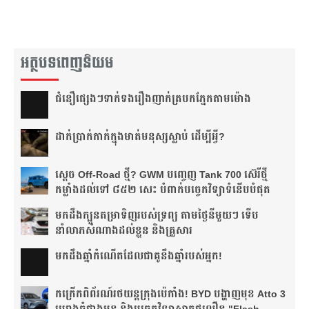
អត្ថបទពេញនិយម
ជំនឿ​ផ្សេងៗ​ទាក់ទង​រឿង​ញាក់​ត្របក​ភ្នែក​តាម​ម៉ោង​
ដាក់​ប្រាក់​កាក់​ក្នុង​មាត់​មនុស្ស​ស្លាប់ ដើម្បី​អ្វី?
ស្តេច Off-Road ថ្មី? GWM បញ្ចេញ Tank 700 ស៊េរីថ្មី
កម្លាំងដល់ទៅ ៨៥២ សេះ បំពាក់បច្ចេកវិទ្យាទំនើបបំផុត
មកដឹងក្បួនតម្រាទិញរបស់ទ្រព្យ តាមថ្ងៃនីមួយៗ ទើប
នាំលាភសំណាងដល់ខ្លួន និងគ្រួសារ
មក​ដឹងឆ្នាំ​កំណើត​ដែល​ជា​គូ​នឹង​ឆ្នាំ​របស់​អ្នក!​
កក្រើកពិព័រណ៍រថយន្តក្រុងប៉េកាំង! BYD បង្ហាញមុខ Atto 3