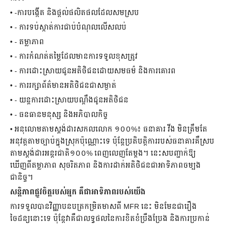
• -ការបង្កើត និងផ្តល់ផលិតផលដែលសមស្រប
• - ការទប់ស្កាត់ការជាប់បំណុលលើសលប់
• - តម្លាភាព
• - ការកំណត់តម្លៃដែលមានការទទួលខុសត្រូវ
• - ការដោះស្រាយជូនអតិថិជនដោយសមធម៌ និងការគោរព
• - ការរក្សាព័ត៌មានអតិថិជនជាសម្ងាត់
• - យន្តការដោះស្រាយបណ្តឹងជូនអតិថិជន
• - ធនធានមនុស្ស និងអភិបាលកិច្ច
• អនុលោមតាមស្តង់ដារសកលលោក ១០០%៖ ធនាគារ វីង មិនត្រឹមតែ
អនុវត្តតាមច្បាប់ក្នុងស្រុកប៉ុណ្ណោះទេ ប៉ុន្តែប្រតិបត្តិការរបស់ធនាគារគឺស្រប
តាមស្តង់ដារអន្តរជាតិ១០០% ពេញលេញតែម្តង។ នេះសបញ្ជាក់ឱ្យ
ឃើញពីតម្លាភាព សុចរិតភាព និងការដាក់អតិថិជនជាអាទិភាពចម្បង
ជានិច្ច។
សន្តិភាពផ្លូវចិត្តរបស់អ្នក គឺជាអាទិភាពរបស់យើង
ការទទួលបានវិញ្ញាបនបត្រកម្រិតមាសពី MFR នេះ មិនមែនជារឿង
ចៃដន្យនោះទេ ប៉ុន្តែវាគឺជាលទ្ធផលនៃការខិតខំប្រឹងប្រែង និងការប្រកាន់