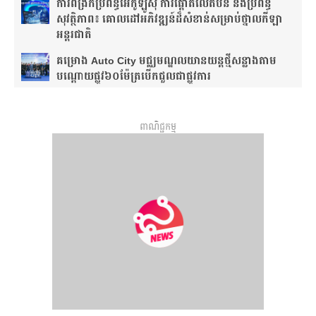
ការពង្រីកប្រព័ន្ធអេកូឡូស៊ី ការផ្តោតលើតំបន់ និងប្រព័ន្ធ
សុវត្ថិភាព៖ គោលដៅអភិវឌ្ឍន៍ដ៏សំខាន់សម្រាប់ថ្នាលកីឡា
អន្តរជាតិ
គម្រោង Auto City មជ្ឈមណ្ឌលយានយន្តថ្មីសន្លាង​តាម
បណ្តោយផ្លូវ​​៦០ម៉ែត្រ​បើកជួលជាផ្លូវការ
ពាណិជ្ជកម្ម