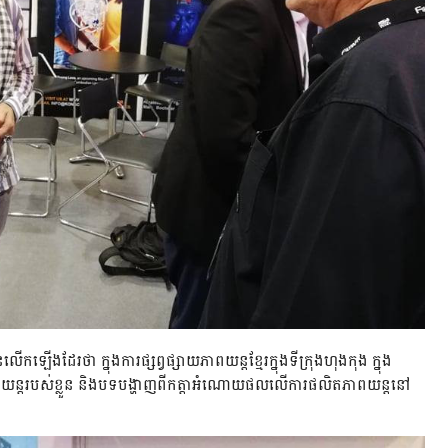
ឡើងដែរថា ក្នុងការផ្សព្វផ្សាយភាពយន្តខ្មែរក្នុងទីក្រុងហុងកុង ក្នុង
ញពីភាពយន្តរបស់ខ្លួន និងបទបង្ហាញពីកត្តាអំណោយផលលើការផលិតភាពយន្តនៅ