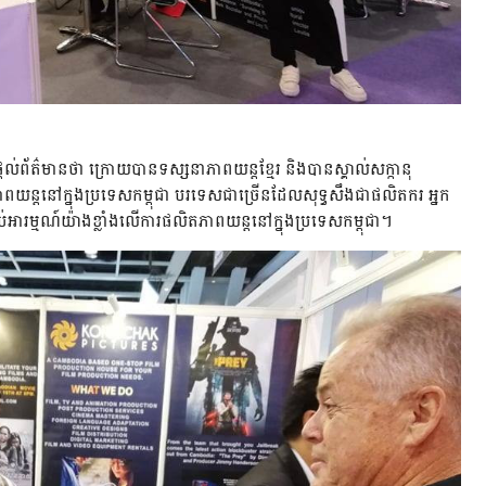
់ព័ត៌មានថា ក្រោយបានទស្សនាភាពយន្តខ្មែរ និងបានស្គាល់សក្កានុ
នៅក្នុងប្រទេសកម្ពុជា បរទេសជាច្រើនដែលសុទ្ធសឹងជាផលិតករ អ្នក
ប់អារម្មណ៍យ៉ាងខ្លាំងលើការផលិតភាពយន្តនៅក្នុងប្រទេសកម្ពុជា។