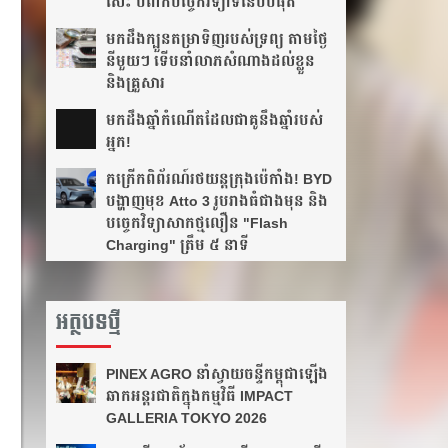
សេះ បំពាក់បច្ចេកវិទ្យាទំនើបបំផុត
មកដឹងក្បួនតម្រាទិញរបស់ទ្រព្យ តាមថ្ងៃ
នីមួយៗ ទើបនាំលាភសំណាងដល់ខ្លួន
និងគ្រួសារ
មក​ដឹងឆ្នាំ​កំណើត​ដែល​ជា​គូ​នឹង​ឆ្នាំ​របស់​
អ្នក!​
កក្រើកពិព័រណ៍រថយន្តក្រុងប៉េកាំង! BYD
បង្ហាញមុខ Atto 3 រូបរាងធំជាងមុន និង
បច្ចេកវិទ្យាសាកថ្មលឿន "Flash
Charging" ត្រឹម ៥ នាទី
អត្ថបទថ្មី
PINEX AGRO នាំ​ស្វាយចន្ទី​កម្ពុជា​ឡើង​
ឆាក​អន្តរជាតិ​​ក្នុង​កម្មវិធី​ IMPACT
GALLERIA TOKYO 2026