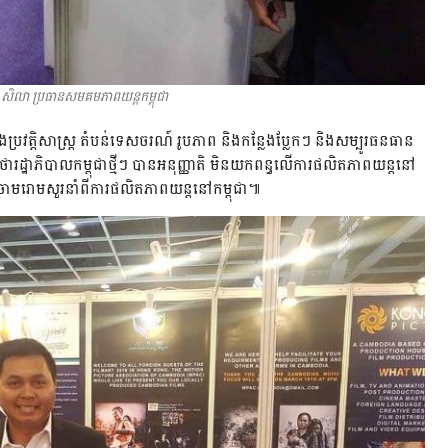
 សិលា ប្រធានសមគមភាពយន្តកម្ពុជា
្រវត្តិសាស្រ្ត តំបន់ទេសចរណ៍ រូបភាព និងកន្លែងប្លែកៗ និងសម្បូរធនធាន
រដ្ឋាភិបាលកម្ពុជាថ្មីៗ បានអនុញ្ញាតិ មិនយកពន្ធលើការផលិតភាពយន្តនៅ
រើនចោមរោមសួរនាំពីការផលិតភាពយន្តនៅកម្ពុជា៕