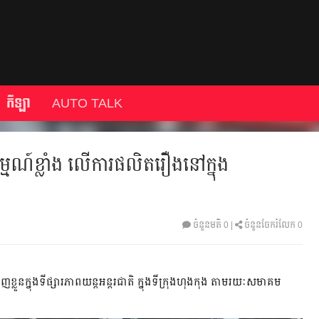
កីឡា
AUTO TALK
្មណ៍ខ្លាំង លើការផលិតរឿងនៅក្នុង
ចំនួនមតិ
0
|
ចំនួនចែករំលែក 0
ញខ្លួនក្នុងទីផ្សារភាពយន្តអន្តរជាតិ ក្នុងទីក្រុងហុងកុង​ តាមរយៈសមាគម