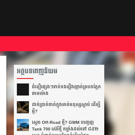
អត្ថបទពេញនិយម
ជំនឿ​ផ្សេងៗ​ទាក់ទង​រឿង​ញាក់​ត្របក​ភ្នែក​
តាម​ម៉ោង​
ដាក់​ប្រាក់​កាក់​ក្នុង​មាត់​មនុស្ស​ស្លាប់ ដើម្បី​
អ្វី?
ស្តេច Off-Road ថ្មី? GWM បញ្ចេញ
Tank 700 ស៊េរីថ្មី កម្លាំងដល់ទៅ ៨៥២