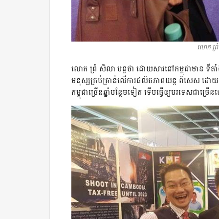
លោក ព្រំ
លោក ព្រំ សិលា បន្តថា ដោយសារនៅកម្ពុជាមាន ទីតាំងប
មនុស្សគ្រប់គ្រាន់លើការផលិតភាពយន្ត ពិសេស ដោយថា
កម្ពុជាច្រើនឆ្នាំបន្ថែមទៀត ទើបធ្វើឲ្យ​បរទេសជាច្