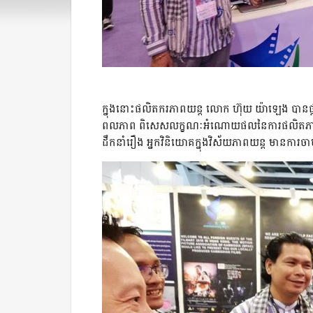
ក្នុងនោះផលិតករភាពយន្ត លោក ហ៊ុយ យ៉ាឡេង បានផ្តល
ពលភាព ពិសេសលក្ខណៈអំណោយផលនៃការផលិតភាពយន្ត
ដឹកនាំរឿង អ្នកវិនិយោគក្នុងវិស័យភាពយន្ត មានការចា