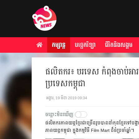
កម្សាន្ត
បច្ចេកវិទ្យា
ជីវិតនិងសង្គម
ផលិតករ៖ បរទេស កំពុងចាប់អារម
ប្រទេសកម្ពុជា
អង្គារ, 19 មីនា 2019 09:34
ចន្លោះមិនឃើញ
ផលិតករភាពយន្តខ្មែរជាច្រើនរូបបាននាំកុនខ្មែរទៅបង្ហា
ភាពយន្តកម្ពុជា ក្នុងកម្មវិធី Film Mart ដ៏ធំប្រចាំឆ្នាំ។