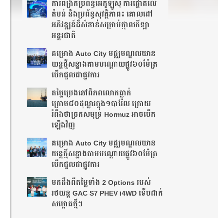
ការពង្រីកប្រព័ន្ធអេកូឡូស៊ី ការផ្តោតលើ
តំបន់ និងប្រព័ន្ធសុវត្ថិភាព៖ គោលដៅ
អភិវឌ្ឍន៍ដ៏សំខាន់សម្រាប់ថ្នាលកីឡា
អន្តរជាតិ
គម្រោង Auto City មជ្ឈមណ្ឌលយាន
យន្តថ្មីសន្លាង​តាមបណ្តោយផ្លូវ​​៦០ម៉ែត្រ​
បើកជួលជាផ្លូវការ
តម្លៃប្រេងឆៅពិភពលោកធ្លាក់
ក្រោម៨០ដុល្លារក្នុង១បារ៉ែល ក្រោយ
រំពឹងថា​ច្រកសមុទ្រ Hormuz អាចបើក
ឡើងវិញ
គម្រោង Auto City មជ្ឈមណ្ឌលយាន
យន្តថ្មីសន្លាង​តាមបណ្តោយផ្លូវ​​៦០ម៉ែត្រ​
បើកជួលជាផ្លូវការ
មកដឹងពីតម្លៃទាំង 2 Options របស់
រថយន្ត GAC S7 PHEV i4WD ទើបដាក់
សម្ពោធថ្មីៗ