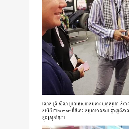
លោក ព្រំ សិលា ប្រធានសមាគមភាពយន្តកម្ពុជា ក៏បានលើក
កម្មវិធី Film mart ដ៏ធំនេះ កម្ពុជាមានការបង្ហា
ក្នុងស្រុកខ្មែរ។