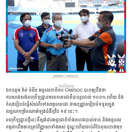
រូបភាព CAMSOC
ពាណិជ្ជកម្ម
ឯកឧត្ដម​ វ៉ាត់​ ចំរើន​ អគ្គលេខាធិការ​ CAMSOC​ បាន​ឲ្យ​ដឹង​ថា​
ការសាងសង់​ពហុ​កីឡដ្ឋាន​មរតកតេជោ​គឺ​បាន​រួចរាល់​ ១០០%​ ហើយ​ និង​
កំពុង​រៀបចំ​ធ្វើ​សំណើ​ទៅ​សម្ដេច​តេជោ​ ថា​អនុញ្ញាត​រៀបចំ​ទទួល​ក្នុង​
លក្ខណ​កម្រិត​ណា​អំឡុង​ជំងឺ​កូវីដ​ ១៩​ នេះ។​
ពហុ​កីឡដ្ឋាន​ថ្មី​នេះ​គឺ​ស្តង់ដារ​អន្តរជាតិ​ទាំង​តារាង​បាល់ទាត់​ និង​អត្តពល
កម្ម​ជា​ដើម​មាន​គ្រប់​វិញ្ញាសា​ទាំង​អស់​ ដូច្នេះ​ហើយ​ចាប់​ពី​ខែ​តុលា​ខាង​មុខ​