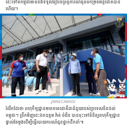
នេះ​ទៅ​គឺ​កម្ពុជា​អាច​នឹង​ទទួល​រៀបចំ​ព្រឹត្តិការណ៍​តូច​ធំ​កម្រិត​អន្តរជាតិ​បាន​
ហើយ។​
រូបភាព CAMSOC
រំលឹក​ដែរ​ថា​ ពហុ​កីឡដ្ឋាន​មរតកតេជោ​គឺ​ជា​ជំនួយ​របស់​ប្រទេស​ចិន​ដល់​
កម្ពុជា។​ ព្រឹក​មិញ​នេះ​ឯកឧត្ដម​ វ៉ាត់​ ចំរើន​ បាន​ចុះ​ទៅ​ពិនិត្យ​ពហុ​កីឡដ្ឋាន​
ផ្ទាល់​តែ​ម្ដង​ដើម្បី​ធ្វើ​របាយការណ៍​ជូន​ថ្នាក់​ដឹកនាំ៕​