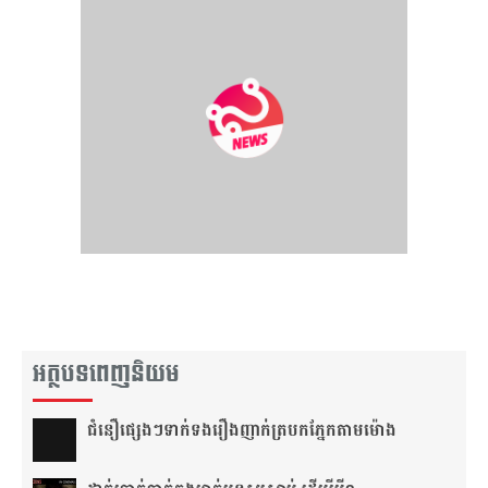
អត្ថបទពេញនិយម
ជំនឿ​ផ្សេងៗ​ទាក់ទង​រឿង​ញាក់​ត្របក​ភ្នែក​តាម​ម៉ោង​