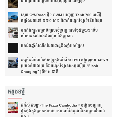
ដាក់​ប្រាក់​កាក់​ក្នុង​មាត់​មនុស្ស​ស្លាប់ ដើម្បី​អ្វី?
ស្តេច Off-Road ថ្មី? GWM បញ្ចេញ Tank 700 ស៊េរីថ្មី
កម្លាំងដល់ទៅ ៨៥២ សេះ បំពាក់បច្ចេកវិទ្យាទំនើបបំផុត
មកដឹងក្បួនតម្រាទិញរបស់ទ្រព្យ តាមថ្ងៃនីមួយៗ ទើប
នាំលាភសំណាងដល់ខ្លួន និងគ្រួសារ
មក​ដឹងឆ្នាំ​កំណើត​ដែល​ជា​គូ​នឹង​ឆ្នាំ​របស់​អ្នក!​
កក្រើកពិព័រណ៍រថយន្តក្រុងប៉េកាំង! BYD បង្ហាញមុខ Atto 3
រូបរាងធំជាងមុន និងបច្ចេកវិទ្យាសាកថ្មលឿន "Flash
Charging" ត្រឹម ៥ នាទី
អត្ថបទថ្មី
ធីភីស៊ី ភីហ្សា-The Pizza Cambodia ៖ បង្កើត​បណ្តាញ​
ផ្គត់ផ្គង់​ក្នុង​ស្រុក​តាមរយៈ​ការ​ចាប់​ដៃ​គូ​អាជីវកម្ម​មួយ​ជំហាន​
ម្តងៗ​