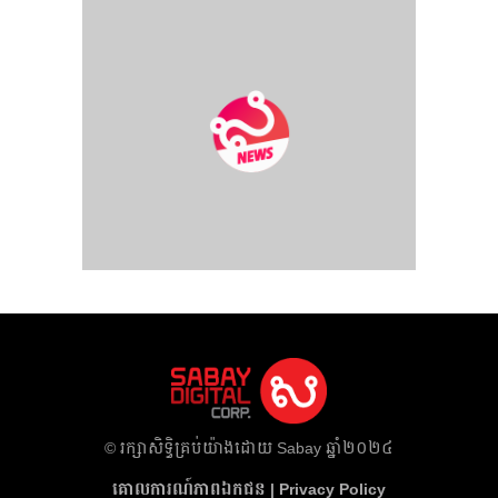
​© រក្សា​សិទ្ធិ​គ្រប់​យ៉ាង​ដោយ​ Sabay ឆ្នាំ​២០២៤
គោលការណ៍​ភាព​ឯកជន | Privacy Policy