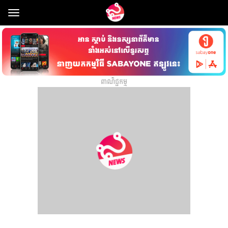
Toggle
navigation
ពាណិជ្ជកម្ម