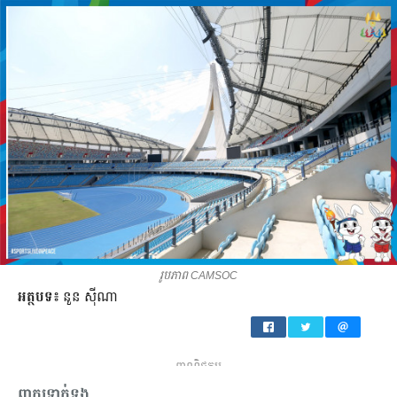
រូបភាព CAMSOC
អត្ថបទ៖
នួន ស៊ីណា​
ពាណិជ្ជកម្ម
ពាក្យទាក់ទង