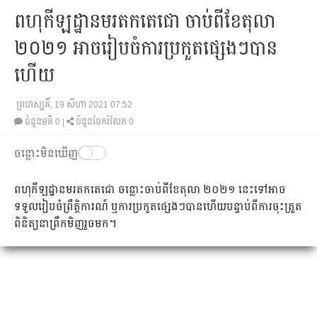
ពហុ​កីឡដ្ឋាន​មរតក​តេជោ ​ចាប់​ពី​ខែ​តុលា​
២០២១ ​អាច​រៀបចំ​ការប្រកួត​ផ្សេងៗ​បាន​
ហើយ​
ព្រហស្បតិ៍, 19 សីហា 2021 07:52
ចំនួនមតិ
0
|
ចំនួនចែករំលែក 0
ចន្លោះមិនឃើញ
ពហុ​កីឡដ្ឋាន​មរតកតេជោ​ ចន្លោះ​ចាប់​ពី​ខែ​តុលា​ ២០២១​ នេះ​ទៅ​អាច​
ទទួល​រៀបចំ​ព្រឹត្តិការណ៍​ ឬ​ការ​ប្រកួត​ផ្សេងៗ​បាន​ហើយ​បន្ទាប់​ពី​ការ​ចុះ​ត្រួត
ពិនិត្យ​នា​ព្រឹក​មិញ​រួច​មក។​