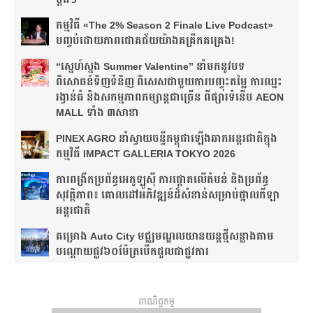
កម្មវិធី «The 2% Season 2 Finale Live Podcast»
បញ្ចប់ដោយភាពជោគជ័យយ៉ាងគគ្រឹកគគ្រេង!
“ស្នេហ៍ស្នង Summer Valentine” នាំមកនូវបទ
ពិសោធន៍ទិញទំនិញ ពិសេសជាមួយការបញ្ចុះតម្លៃ ការឈ្នះ
រង្វាន់ធំ និងសកម្មភាពកម្សាន្តជាច្រើន ពីផ្សារទំនើប AEON
MALL ទាំង ៣សាខា
PINEX AGRO នាំ​ស្វាយចន្ទី​កម្ពុជា​ឡើង​ឆាក​អន្តរជាតិ​​ក្នុង​
កម្មវិធី​ IMPACT GALLERIA TOKYO 2026
ការពង្រីកប្រព័ន្ធអេកូឡូស៊ី ការផ្តោតលើតំបន់ និងប្រព័ន្ធ
សុវត្ថិភាព៖ គោលដៅអភិវឌ្ឍន៍ដ៏សំខាន់សម្រាប់ថ្នាលកីឡា
អន្តរជាតិ
គម្រោង Auto City មជ្ឈមណ្ឌលយានយន្តថ្មីសន្លាង​តាម
បណ្តោយផ្លូវ​​៦០ម៉ែត្រ​បើកជួលជាផ្លូវការ
ពាណិជ្ជកម្ម