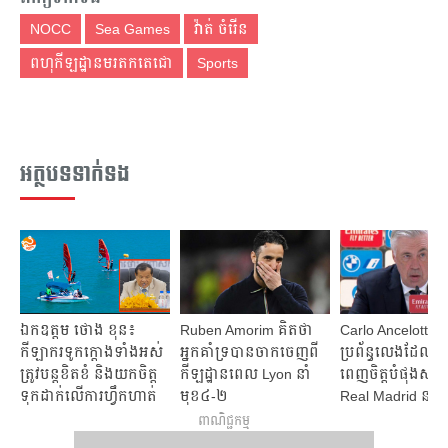
NOCC
Sea Games
វ៉ាត់ ចំរើន
ពហុកីឡដ្ឋានមរតកតេជោ
Sports
អត្ថបទទាក់ទង
ឯកឧត្ដម​ ថោង​ ខុន៖​
Ruben Amorim គិត​ថា​
Carlo Ancelotti បង្
កីឡាករ​ទូកក្តោង​ទាំង​អស់​
អ្នក​គាំទ្រ​​បាន​ចាក​ចេញ​ពី​
ប្រព័ន្ធ​​លេង​ដែល​
ត្រូវ​បន្ត​ខិតខំ​ និង​យកចិត្ត
កីឡដ្ឋាន​​ពេល​ Lyon នាំ
ពេញ​ចិត្ត​បំផុង​សម្រ
ទុកដាក់​លើ​ការហ្វឹកហាត់​
មុខ​៤-២​
Real Madrid នា​ព
ចូល​រួម​ការប្រកួត​ឲ្យ​បាន​
ពាណិជ្ជកម្ម
ច្រើន​