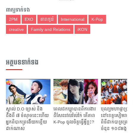
ពាណិជ្ជកម្ម
ពាក្យទាក់ទង
2PM
EXO
តារាកូរ៉េ
International
K-Pop
creative
Family and Relations
iKON
អត្ថបទទាក់ទង
ស្គាល់ D.O ច្បាស់ និង
ពេលដកឃ្លាបានពីការងារ
បុណ្យ​មហា​ផ្កា​ប្រាក់​
ដឹងពី ៧ ចំណុច​នេះហើយ
ដ៏សែនរវល់វ៉ល់វ៉ក់ តើតារា
នៅ​ខេត្ត​សៀមរាប​ ន
អ្នកពិបាកព្រងើយកន្តើយ
K-Pop ចូលចិត្តធ្វើអ្វីខ្លះ?
ពិធី​ដាក់​បាត្រ​ព្រះស
ដាក់ណាស់
ចំនួន​ ១០៨​អង្គ​