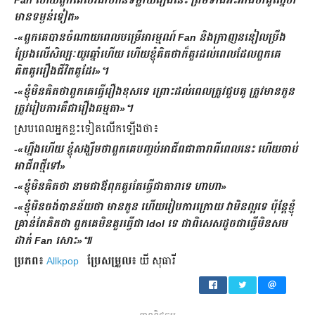
Fan
ហើយពួកគេ​បែរជាហ៊ានទម្លាយរឿងនេះ ព្រមទាំងអះអាងថា​គូស្នេហ៍
មាន​ទម្ងន់ទៀត»
-«ពួកគេ​បានចំណាយពេល​បម្រើអារម្មណ៍ Fan និង​ក្រាញននៀលប្រឹង
ប្រែងលើសិល្បៈយូរឆ្នាំហើយ ហើយខ្ញុំគិតថាក៏គួរដល់ពេល​ដែលពួកគេ
គិតគូររឿងជីវិតគូដែរ»។
-«ខ្ញុំមិនគិតថាពួកគេ​ធ្វើរឿងខុសទេ ព្រោះ​ដល់ពេល​ត្រូវជួបគូ ត្រូវមានកូន
ត្រូវរៀបការគឺជារឿងធម្មតា»។
ស្របពេល​អ្នកខ្លះទៀតលើកឡើងថា៖
-«ហ្នឹងហើយ ខ្ញុំសង្ឃឹមថាពួកគេបញ្ចប់អាជីពជាតារាពីពេល​នេះ ហើយចាប់
អាជីពថ្មីទៅ»
-«ខ្ញុំមិនគិតថា នាមជាឪពុកគួរតែធ្វើជាតារាទេ ហាហា»
-«ខ្ញុំមិនចង់បាន​ន័យថា មាន​កូន ហើយរៀបការក្រោយ វាមិនល្អទេ ប៉ុន្តែខ្ញុំ
គ្រាន់តែគិតថា ពួកគេ​មិនគួរធ្វើជា Idol ទេ ជាពិសេស​ដូចជាធ្វើមិនសម
ដាក់ Fan សោះ»៕
ប្រភព៖
Allkpop
ប្រែ​សម្រួល៖
យី សុធារី