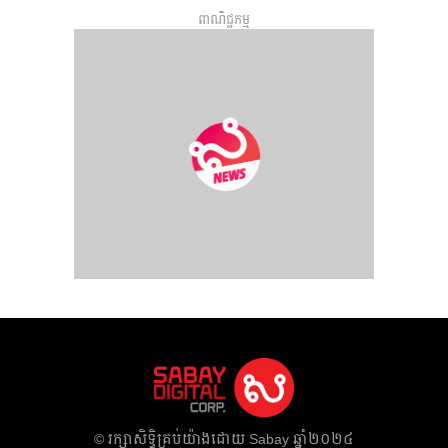
ពាណិជ្ជកម្ម
​© រក្សា​សិទ្ធិ​គ្រប់​យ៉ាង​ដោយ​ Sabay ឆ្នាំ​២០២៤