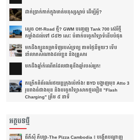
ដាក់​ប្រាក់​កាក់​ក្នុង​មាត់​មនុស្ស​ស្លាប់ ដើម្បី​អ្វី?
ស្តេច Off-Road ថ្មី? GWM បញ្ចេញ Tank 700 ស៊េរីថ្មី
កម្លាំងដល់ទៅ ៨៥២ សេះ បំពាក់បច្ចេកវិទ្យាទំនើបបំផុត
មកដឹងក្បួនតម្រាទិញរបស់ទ្រព្យ តាមថ្ងៃនីមួយៗ ទើប
នាំលាភសំណាងដល់ខ្លួន និងគ្រួសារ
មក​ដឹងឆ្នាំ​កំណើត​ដែល​ជា​គូ​នឹង​ឆ្នាំ​របស់​អ្នក!​
កក្រើកពិព័រណ៍រថយន្តក្រុងប៉េកាំង! BYD បង្ហាញមុខ Atto 3
រូបរាងធំជាងមុន និងបច្ចេកវិទ្យាសាកថ្មលឿន "Flash
Charging" ត្រឹម ៥ នាទី
អត្ថបទថ្មី
ធីភីស៊ី ភីហ្សា-The Pizza Cambodia ៖ បង្កើត​បណ្តាញ​