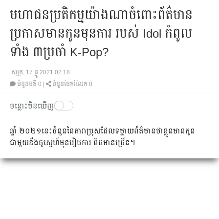
មហាជនប្រតិកម្មយ៉ាងណាចំពោះព័ត៌មាន
ប្រកាសមានកូនមុនការ របស់ Idol កំពូល
ទាំង ៣ប្រចាំ K-Pop?
សុក្រ, 17 ធ្នូ 2021 02:18
ចំនួនមតិ
0
|
ចំនួនចែករំលែក 0
ចន្លោះមិនឃើញ
ឆ្នាំ ២០២១នេះចំនួន​នៃ​តារា​ប្រុស​ដែល​ទម្លាយព័ត៌មាន​ថា​ខ្លួនមាន​កូន
ជាមួយនឹង​គូស្នេហ៍មុនរៀបការ ពិតមានច្រើន។