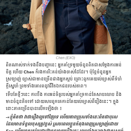
Chen (EXO)
ពិតណាស់ទាក់ទង​នឹង​បញ្ហា​នេះ អ្នកគាំទ្រមួយចំនួន​ពិតជា​សម្ដែង​ការអន់
ចិត្ត ហើយ
Chen
ក៏រងការរិះគន់យ៉ាងចាស់ដៃដែរ។ ប៉ុន្តែចំនួនអ្នក
ស្រឡាញ់ ច្បាស់ជាមាន​ច្រើនជាងអ្នកស្អប់ ព្រោះ​ពួកគេ​យល់ច្បាស់ពីទំហំ
ក្ដីស្នេហ៍ ព្រម​ទាំង​គោរពនូវជីវិតឯកជន​របស់តារា។
ទើប​តែ​ថ្មីៗនេះ ការ​ខឹង ការអន់ចិត្តរបស់​អ្នកគាំទ្រកាន់តែសាបរលាប និង​
មាន​ចំនួន​តិចទៅ ដោយសារ​ពួកគេ​កាន់តែ​យល់ច្បាស់ពីរឿងនេះ។ ក្នុង
នោះ​ភាគ​ច្រើន​បាន​លើកឡើងថា ៖
-«ខ្ញុំ​គិតថា វាជារឿង​ល្អទៅវិញទេ ហើយតារា​ប្រុសទាំងនេះពិតជាបុរស
ដែល​មាន​ទំនួលខុសត្រូវ​ខ្ពស់ ស្របពេលខ្លួនកំពុងពេញ​ស្រឡាញ់ដោយ