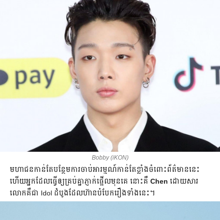
Bobby (iKON)
មហាជន​កាន់តែ​បន្ថែមការ​ចាប់អារម្មណ៍​កាន់តែ​ខ្លាំងចំពោះ​ព័ត៌មាន​នេះ​
ហើយអ្នកដែល​ធ្វើឲ្យគ្រប់គ្នាភ្ញាក់ផ្អើល​មុនគេ នោះគឺ
Chen
ដោយ​សារ​
លោកគឺ​ជា​ Idol ដំបូងដែលហ៊ាន​បំបែក​រឿងទាំង​នេះ។