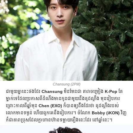
Chansung (2PM)
ជាមួយគ្នា​នេះ​ផងដែរ ​
Chansung
មិនមែន​ជា​ តារាចម្រៀង
K-Pop
តែ
ម្នាក់​ទេ​ដែល​ប្រកាសពីដំណឹង​មាន​កូនជាមួយនឹង​គូដណ្ដឹង មុនរៀបការ
ព្រោះ​កាល​ពីឆ្នាំមុន
Chen (EXO)
ក៏​បាន​ឲ្យដឹង​ដែរ​ថា​ គូដណ្ដឹងរបស់​
លោក​មាន​ទម្ងន់ ហើយពួកគេនឹងរៀបការ។ ចំណែក
Bobby (iKON)
វិញ​
ក៏​ជា​តារា​ប្រុស​ដែល​ក្លាហានហ៊ានទម្លាយរឿងនេះ​ដែរ នៅ​ឆ្នាំនេះ។