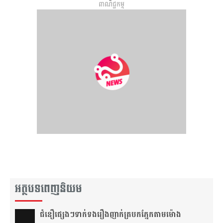
ពាណិជ្ជកម្ម
អត្ថបទពេញនិយម
ជំនឿ​ផ្សេងៗ​ទាក់ទង​រឿង​ញាក់​ត្របក​ភ្នែក​តាម​ម៉ោង​