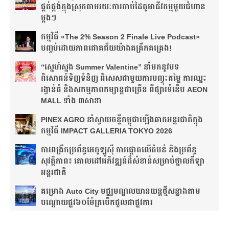
ផ្គត់ផ្គង់​ក្នុង​ស្រុក​តាមរយៈ​ការ​ចាប់​ដៃ​គូ​អាជីវកម្ម​មួយ​ជំហាន​
ម្តងៗ​
កម្មវិធី «The 2% Season 2 Finale Live Podcast»
បញ្ចប់ដោយភាពជោគជ័យយ៉ាងគគ្រឹកគគ្រេង!
“ស្នេហ៍ស្នង Summer Valentine” នាំមកនូវបទ
ពិសោធន៍ទិញទំនិញ ពិសេសជាមួយការបញ្ចុះតម្លៃ ការឈ្នះ
រង្វាន់ធំ និងសកម្មភាពកម្សាន្តជាច្រើន ពីផ្សារទំនើប AEON
MALL ទាំង ៣សាខា
PINEX AGRO នាំ​ស្វាយចន្ទី​កម្ពុជា​ឡើង​ឆាក​អន្តរជាតិ​​ក្នុង​
កម្មវិធី​ IMPACT GALLERIA TOKYO 2026
ការពង្រីកប្រព័ន្ធអេកូឡូស៊ី ការផ្តោតលើតំបន់ និងប្រព័ន្ធ
សុវត្ថិភាព៖ គោលដៅអភិវឌ្ឍន៍ដ៏សំខាន់សម្រាប់ថ្នាលកីឡា
អន្តរជាតិ
គម្រោង Auto City មជ្ឈមណ្ឌលយានយន្តថ្មីសន្លាង​តាម
បណ្តោយផ្លូវ​​៦០ម៉ែត្រ​បើកជួលជាផ្លូវការ