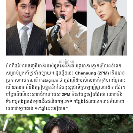
ពាណិជ្ជកម្ម
ដំណឹង​ដែល​ចេញពីមាត់របស់​ពួកគេ​ពិតជា បង្កជាការភ្ញាក់​ផ្អើលពន់ពេក
សម្រាប់អ្នកគាំទ្រទាំងឡាយ។ ដូចថ្មី​ៗនេះ​
Chansung (2PM)
ទើប​បាន​
ប្រកាសតាម​គណនី Instagram ថាគូដណ្ដឹង​របស់លោកកំពុងមាន​ផ្ទៃពោះ
ហើយលោកក៏នឹង​ត្រៀមខ្លួន​ដឹកដៃមនុស្សជាទីស្រឡាញ់ចូលរោងការដែរ។
បន្ថែម​ពីលើ​នេះសមាជិកពៅ​របស់
2PM
ក៏នៅ​បន្តទៀតដែរថា លោកនឹង​
មិនបន្តកុងត្រាជាមួយនឹងផលិតកម្ម
JYP
កន្លែង​ដែល​លោក​បាន​ចំណាយ
ពេល​ជាមួយជាង ១៥ឆ្នាំនេះទៀតទេ។