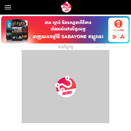
Toggle
navigation
ពាណិជ្ជកម្ម