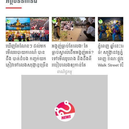
អត្ថបទទាក់ទង
ឃើញ​តែ​ណែនៗ ដល់​មក​
អង្គញ់ធ្លាប់តែលេង! តែ
ភ្នំពេញ ឆ្នាំនេះល
មើល​ររបាយការណ៍ បាន​
ធ្លាប់ស្គាល់ដើមអង្គញ់អត់?
ធំ! សង្ក្រានវត្តភ្នំ ៣​ 
ដឹង បាត់ដំបង កញ្ឆក់​យក​
ទៅមើលរូបរាង និងដឹងពី
ពេញ​ ខណៈផ្លូវថ្មើ
ភ្ញៀវទៅលេងសង្ក្រាន្តច្រើន
របៀបលេងឲ្យកាន់តែ
Walk Street បើក ៥​​
ជាងគេបំផុត
ច្បាស់
ពាណិជ្ជកម្ម