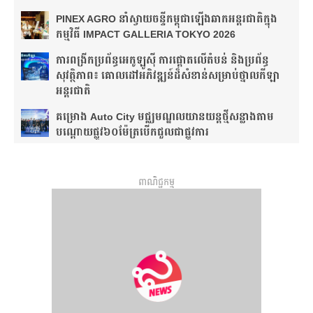
PINEX AGRO នាំ​ស្វាយចន្ទី​កម្ពុជា​ឡើង​ឆាក​អន្តរជាតិ​​ក្នុង​
កម្មវិធី​ IMPACT GALLERIA TOKYO 2026
ការពង្រីកប្រព័ន្ធអេកូឡូស៊ី ការផ្តោតលើតំបន់ និងប្រព័ន្ធ
សុវត្ថិភាព៖ គោលដៅអភិវឌ្ឍន៍ដ៏សំខាន់សម្រាប់ថ្នាលកីឡា
អន្តរជាតិ
គម្រោង Auto City មជ្ឈមណ្ឌលយានយន្តថ្មីសន្លាង​តាម
បណ្តោយផ្លូវ​​៦០ម៉ែត្រ​បើកជួលជាផ្លូវការ
ពាណិជ្ជកម្ម