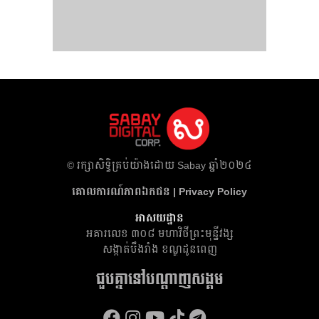
​© រក្សា​សិទ្ធិ​គ្រប់​យ៉ាង​ដោយ​ Sabay ឆ្នាំ​២០២៤
គោលការណ៍​ភាព​ឯកជន | Privacy Policy
អាសយដ្ឋាន
អគារ​លេខ ៣០៨ មហាវិថីព្រះមុន្នីវង្ស
សង្កាត់បឹងរាំង ខណ្ឌដូនពេញ
ជួបគ្នានៅបណ្តាញសង្គម