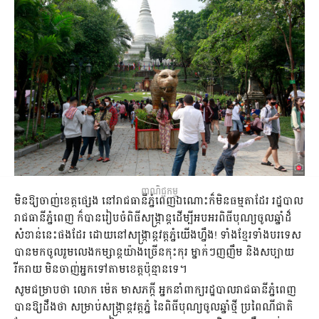
ពាណិជ្ជកម្ម
មិនឱ្យចាញ់ខេត្តផ្សេង នៅរាជធានីភ្នំពេញឯណោះក៏មិនធម្មតាដែរ រដ្ឋបាល
រាជធានីភ្នំពេញ ក៏បានរៀបចំពិធីសង្ក្រាន្តដើម្បីអបអរពិធីបុណ្យចូលឆ្នាំដ៏
សំខាន់នេះផងដែរ ដោយនៅសង្ក្រាន្តវត្តភ្នំយើងហ្នឹង! ទាំងខ្មែរទាំងបរទេស
បានមកចូលរួមលេងកម្សាន្តយ៉ាងច្រើនកុះកុរ ម្នាក់ៗញញឹម និងសប្បាយ
រីករាយ មិនចាញ់អ្នកទៅតាមខេត្តប៉ុន្មានទេ។
សូមជម្រាបថា លោក ម៉េត មាសភក្តី អ្នកនាំពាក្យរដ្ឋបាលរាជធានីភ្នំពេញ
បានឱ្យដឹងថា សម្រាប់សង្ក្រាន្តវត្តភ្នំ នៃពិធីបុណ្យចូលឆ្នាំថ្មី ប្រពៃណីជាតិ