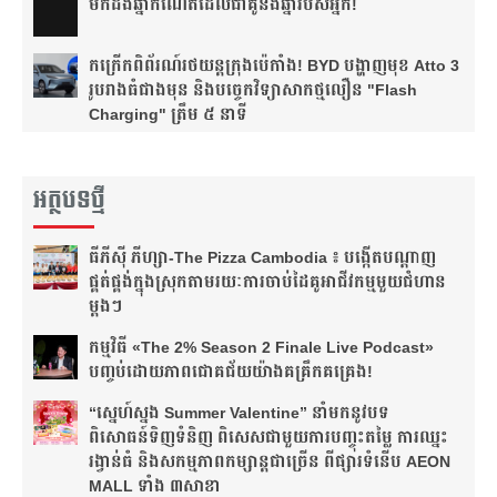
មក​ដឹងឆ្នាំ​កំណើត​ដែល​ជា​គូ​នឹង​ឆ្នាំ​របស់​អ្នក!​
កក្រើកពិព័រណ៍រថយន្តក្រុងប៉េកាំង! BYD បង្ហាញមុខ Atto 3
រូបរាងធំជាងមុន និងបច្ចេកវិទ្យាសាកថ្មលឿន "Flash
Charging" ត្រឹម ៥ នាទី
អត្ថបទថ្មី
ធីភីស៊ី ភីហ្សា-The Pizza Cambodia ៖ បង្កើត​បណ្តាញ​
ផ្គត់ផ្គង់​ក្នុង​ស្រុក​តាមរយៈ​ការ​ចាប់​ដៃ​គូ​អាជីវកម្ម​មួយ​ជំហាន​
ម្តងៗ​
កម្មវិធី «The 2% Season 2 Finale Live Podcast»
បញ្ចប់ដោយភាពជោគជ័យយ៉ាងគគ្រឹកគគ្រេង!
“ស្នេហ៍ស្នង Summer Valentine” នាំមកនូវបទ
ពិសោធន៍ទិញទំនិញ ពិសេសជាមួយការបញ្ចុះតម្លៃ ការឈ្នះ
រង្វាន់ធំ និងសកម្មភាពកម្សាន្តជាច្រើន ពីផ្សារទំនើប AEON
MALL ទាំង ៣សាខា