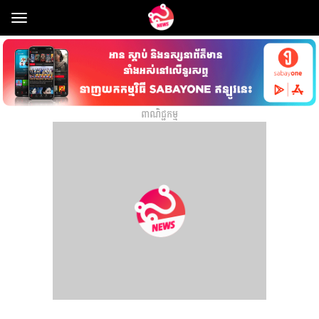
Toggle
navigation
ពាណិជ្ជកម្ម