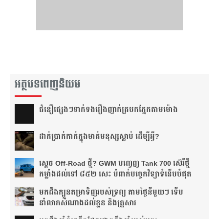
អត្ថបទពេញនិយម
ជំនឿ​ផ្សេងៗ​ទាក់ទង​រឿង​ញាក់​ត្របក​ភ្នែក​តាម​ម៉ោង​
ដាក់​ប្រាក់​កាក់​ក្នុង​មាត់​មនុស្ស​ស្លាប់ ដើម្បី​អ្វី?
ស្តេច Off-Road ថ្មី? GWM បញ្ចេញ Tank 700 ស៊េរីថ្មី
កម្លាំងដល់ទៅ ៨៥២ សេះ បំពាក់បច្ចេកវិទ្យាទំនើបបំផុត
មកដឹងក្បួនតម្រាទិញរបស់ទ្រព្យ តាមថ្ងៃនីមួយៗ ទើប
នាំលាភសំណាងដល់ខ្លួន និងគ្រួសារ