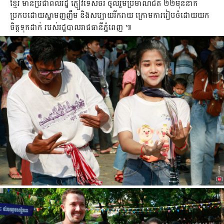
ខ្មែរ មានប្រជាពលរដ្ឋ ភ្ញៀវទេសចរ ចូលរួមប្រមាណជិត ២២ម៉ឺននាក់
ប្រកបដោយស្នាមញញឹម និងសប្បាយរីករាយ ក្រោមការរៀបចំដោយយក
ចិត្តទុកដាក់ របស់រដ្ឋបាលរាជធានីភ្នំពេញ ៕