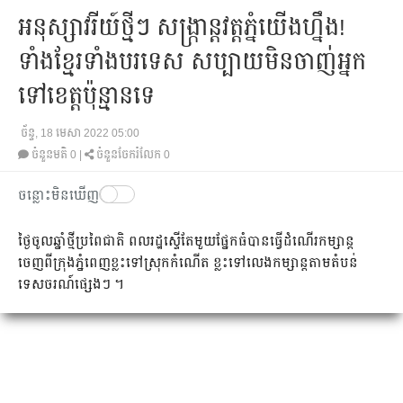
អនុស្សាវរីយ៍ថ្មីៗ សង្ក្រាន្តវត្តភ្នំយើងហ្នឹង!
ទាំងខ្មែរទាំងបរទេស សប្បាយមិនចាញ់អ្នក
ទៅខេត្តប៉ុន្មានទេ
ច័ន្ទ, 18 មេសា 2022 05:00
ចំនួនមតិ
0
|
ចំនួនចែករំលែក 0
ចន្លោះមិនឃើញ
ថ្ងៃចូលឆ្នាំថ្មីប្រពៃជាតិ ពលរដ្ឋស្ទើតែមួយផ្នែកធំបានធ្វើដំណើរកម្សាន្ត
ចេញពីក្រុងភ្នំពេញខ្លះទៅស្រុកកំណើត ខ្លះទៅលេងកម្សាន្តតាមតំបន់
ទេសចរណ៍ផ្សេងៗ ។