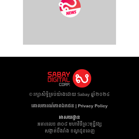
​© រក្សា​សិទ្ធិ​គ្រប់​យ៉ាង​ដោយ​ Sabay ឆ្នាំ​២០២៤
គោលការណ៍​ភាព​ឯកជន | Privacy Policy
អាសយដ្ឋាន
អគារ​លេខ ៣០៨ មហាវិថីព្រះមុន្នីវង្ស
សង្កាត់បឹងរាំង ខណ្ឌដូនពេញ