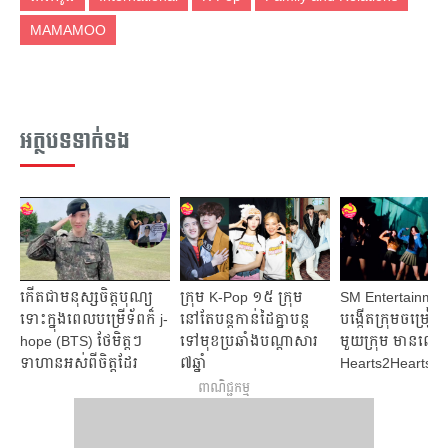
MAMAMOO
អត្ថបទទាក់ទង
កើតជាមនុស្សចិត្តបុណ្យ
ក្រុម K-Pop ១៥ ក្រុម
SM Entertainmen
ទោះក្នុងពេលបម្រើទ័ពក៏ j-
នៅតែបន្តកាន់ដៃគ្នាបន្ត
បង្កើតក្រុមចម្រៀងនារ
hope (BTS) ថែមិត្តៗ
ទៅមុខប្រឆាំងបណ្ដាសារ
មួយក្រុម មានឈ្ម
ទាហានអស់ពីចិត្តដែរ
៧ឆ្នាំ
Hearts2Hearts
ពាណិជ្ជកម្ម