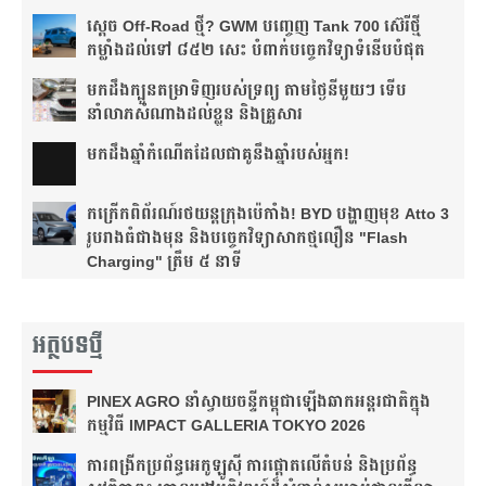
ស្តេច Off-Road ថ្មី? GWM បញ្ចេញ Tank 700 ស៊េរីថ្មី
កម្លាំងដល់ទៅ ៨៥២ សេះ បំពាក់បច្ចេកវិទ្យាទំនើបបំផុត
មកដឹងក្បួនតម្រាទិញរបស់ទ្រព្យ តាមថ្ងៃនីមួយៗ ទើប
នាំលាភសំណាងដល់ខ្លួន និងគ្រួសារ
មក​ដឹងឆ្នាំ​កំណើត​ដែល​ជា​គូ​នឹង​ឆ្នាំ​របស់​អ្នក!​
កក្រើកពិព័រណ៍រថយន្តក្រុងប៉េកាំង! BYD បង្ហាញមុខ Atto 3
រូបរាងធំជាងមុន និងបច្ចេកវិទ្យាសាកថ្មលឿន "Flash
Charging" ត្រឹម ៥ នាទី
អត្ថបទថ្មី
PINEX AGRO នាំ​ស្វាយចន្ទី​កម្ពុជា​ឡើង​ឆាក​អន្តរជាតិ​​ក្នុង​
កម្មវិធី​ IMPACT GALLERIA TOKYO 2026
ការពង្រីកប្រព័ន្ធអេកូឡូស៊ី ការផ្តោតលើតំបន់ និងប្រព័ន្ធ