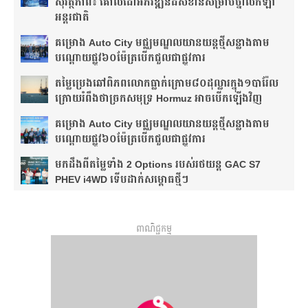
សុវត្ថិភាព៖ គោលដៅអភិវឌ្ឍន៍ដ៏សំខាន់សម្រាប់ថ្នាលកីឡា
អន្តរជាតិ
គម្រោង Auto City មជ្ឈមណ្ឌលយានយន្តថ្មីសន្លាង​តាម
បណ្តោយផ្លូវ​​៦០ម៉ែត្រ​បើកជួលជាផ្លូវការ
តម្លៃប្រេងឆៅពិភពលោកធ្លាក់ក្រោម៨០ដុល្លារក្នុង១បារ៉ែល
ក្រោយរំពឹងថា​ច្រកសមុទ្រ Hormuz អាចបើកឡើងវិញ
គម្រោង Auto City មជ្ឈមណ្ឌលយានយន្តថ្មីសន្លាង​តាម
បណ្តោយផ្លូវ​​៦០ម៉ែត្រ​បើកជួលជាផ្លូវការ
មកដឹងពីតម្លៃទាំង 2 Options របស់រថយន្ត GAC S7
PHEV i4WD ទើបដាក់សម្ពោធថ្មីៗ
ពាណិជ្ជកម្ម