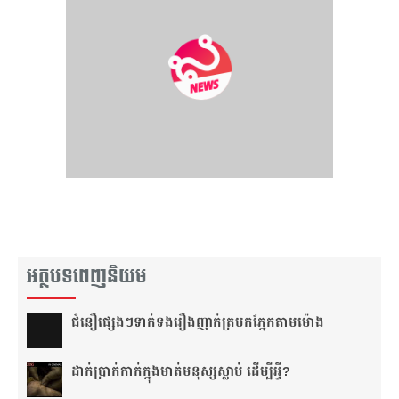
អត្ថបទពេញនិយម
ជំនឿ​ផ្សេងៗ​ទាក់ទង​រឿង​ញាក់​ត្របក​ភ្នែក​តាម​ម៉ោង​
ដាក់​ប្រាក់​កាក់​ក្នុង​មាត់​មនុស្ស​ស្លាប់ ដើម្បី​អ្វី?