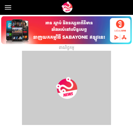
Toggle
navigation
ពាណិជ្ជកម្ម