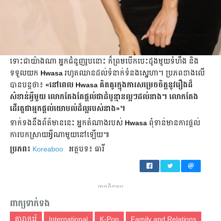
ទោះជាយ៉ាងណា អ្នកជំនួញរូបនោះ ក៏ព្រម​បើកបេះដូងមួយទំហឹង និង
ទទួលយក
Hwasa
រហូតឈាន​ដល់ទំនាក់ទំនងស្នេហា។ ប្រភពខាងលើ
បាន​បន្តថា៖
«នៅពេល Hwasa គិតគូរក្នុង​ការ​សម្រេច​ចិត្តនូវរឿងដ៏
សំខាន់អ្វីមួយ លោកតែងតែផ្ដល់ជាដំបូន្មានល្អៗដល់នាង។ លោកតែង​
ដើរតួ​ជាអ្នកផ្ដល់យោបល់ដ៏ល្អរបស់នាង»។
ទាក់ទង​នឹង​ព័ត៌មាន​នេះ អ្នកតំណាងរបស់
Hwasa
ពុំទាន់​មាន​ការ​ផ្ដល់
ការបកស្រាយអ្វី​ណាមួយនៅឡើយ៕
ប្រភព៖
Koreaboo
អត្ថបទ៖ ធារី
ពាណិជ្ជកម្ម
ពាក្យទាក់ទង
តារាកូរ៉េ
International
K-Pop
Family and Relations