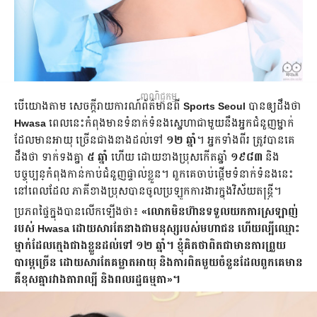
ពាណិជ្ជកម្ម
បើយោងតាម សេចក្ដីរាយការណ៍​ព័ត៌មានពី
Sports Seoul
បាន​ឲ្យដឹងថា​
Hwasa
ពេល​នេះ​កំពុងមាន​ទំនាក់ទំនងស្នេហាជាមួយនឹង​អ្នក​ជំនួញម្នាក់​
ដែល​មាន​អាយុ ច្រើនជាងនាងដល់ទៅ
១២ ឆ្នាំ
។ អ្នកទាំងពីរ ត្រូវ​បាន​គេ​
ដឹង​ថា​ ទាក់ទង​គ្នា
៥ ឆ្នាំ​
ហើយ ដោយខាង​ប្រុស​កើតឆ្នាំ
១៩៨៣
និង
បច្ចុប្បន្​​កំពុង​កាន់កាប់​ជំនួញផ្ទាល់ខ្លួន។ ពួកគេ​ចាប់ផ្ដើម​ទំនាក់ទំនង​នេះ​
នៅពេល​ដែល​ ភាគីខាង​ប្រុស​បាន​ចូល​ប្រឡូក​ការងារក្នុងវិស័យតន្ត្រី។
ប្រភពផ្ទៃក្នុង​បាន​លើកឡើងថា៖
«លោកមិនហ៊ាន​​ទទួល​យក​ការ​ស្រឡាញ់​
របស់ Hwasa ដោយ​សារ​តែ​នាង​ជាមនុស្សរបស់មហាជន ហើយ​ល្បី​ឈ្មោះ​
ម្នាក់​ដែល​ក្មេង​ជាងខ្លួនដល់ទៅ​ ១២ ឆ្នាំ។ ខ្ញុំ​គិត​ថាពិតជា​មាន​ការ​ព្រួយ​
បារម្ភ​ច្រើន​ ដោយ​សារ​តែ​គម្លាត​អាយុ​ និង​ការ​ពិត​មួយចំនួនដែល​ពួកគេមាន
គឺ​ខុស​គ្នា​រវាង​តារា​ល្បី​ និង​ពលរដ្ឋ​ធម្មតា»។