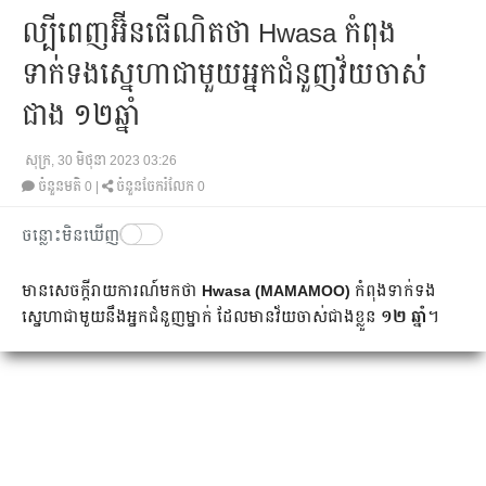
ល្បីពេញអ៊ីនធើណិតថា Hwasa កំពុង
ទាក់ទងស្នេហាជាមួយអ្នកជំនួញវ័យចាស់
ជាង ១២ឆ្នាំ
សុក្រ, 30 មិថុនា 2023 03:26
ចំនួនមតិ
0
|
ចំនួនចែករំលែក 0
ចន្លោះមិនឃើញ
មានសេចក្ដីរាយការណ៍មកថា
Hwasa (MAMAMOO)
កំពុងទាក់ទង
ស្នេហាជាមួយនឹង​អ្នកជំនួញម្នាក់ ដែលមាន​វ័យចាស់ជាងខ្លួន
១២ ឆ្នាំ
។