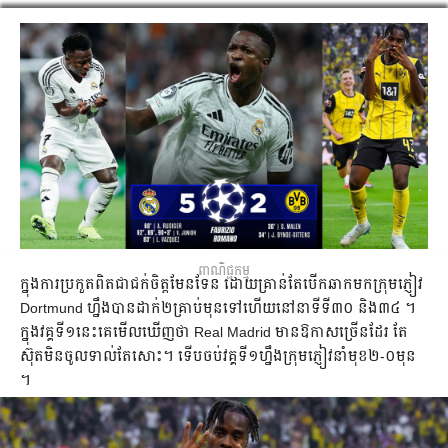
ពាណិជ្ជកម្ម
ក្នុង​ការ​ប្រកួត​ពិត​ជា​ជក់​ចិត្ត​មែន​ទែន ដោយ​គ្រាន់​តែ​បើ​ក​ឆាក​​មក​​​ក្រុម​ភ្ញៀវ
Dortmund​ ហ្នឹង​បាន​ដាក់​២​គ្រាប់​មុន​ទៅ​ហើយ​នៅ​នាទី​ទី​៣០ និង​៣៤ ។ ​
ក្នុង​វគ្គ​ទី​១​នេះ​គេ​មើល​ឃើញ​ថា Real Madrid មាន​ឱកាស​ច្រើន​ដែរ ​តែ​
ស៊ុត​មិន​ចូល​ទាល់​តែ​សោះ​។ ទើប​ចប់​វគ្គ​ទី​១​ហ្នឹង​ក្រុម​ភ្ញៀវ​នាំ​មុខ​២-០​មុន
។