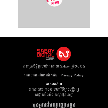
​© រក្សា​សិទ្ធិ​គ្រប់​យ៉ាង​ដោយ​ Sabay ឆ្នាំ​២០២៤
គោលការណ៍​ភាព​ឯកជន | Privacy Policy
អាសយដ្ឋាន
អគារ​លេខ ៣០៨ មហាវិថីព្រះមុន្នីវង្ស
សង្កាត់បឹងរាំង ខណ្ឌដូនពេញ
ជួបគ្នានៅបណ្តាញសង្គម