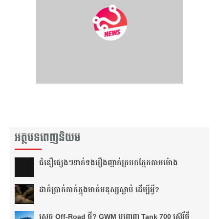
អត្ថបទពេញនិយម
ជំនឿ​ផ្សេងៗ​ទាក់ទង​រឿង​ញាក់​ត្របក​ភ្នែក​តាម​ម៉ោង​
ដាក់​ប្រាក់​កាក់​ក្នុង​មាត់​មនុស្ស​ស្លាប់ ដើម្បី​អ្វី?
ស្តេច Off-Road ថ្មី? GWM បញ្ចេញ Tank 700 ស៊េរីថ្មី