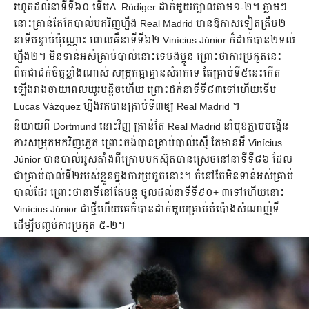
​រហូត​ដល់​​នាទី​ទី​៦០ ទើប​A. Rüdiger ដាក់​មួយ​​ក្បាល​តាម​១-២​។ ភ្លាម​ៗ​
នោះ​គ្រាន់​តែ​​កែ​បាល់​មក​​វិញ​​​ហ្នឹង Real Madrid មាន​ឱកាស​​ទៀត​ត្រឹម​២​
នាទី​បន្ទាប់​​ប៉ុណ្ណោះ​ ពោល​គឺ​នាទី​ទី​៦២ Vinícius Júnior ​ក៏​ដាក់​បាន​២ទល់​
ហ្នឹង​២​​។ មិនទាន់​អស់​គ្រាប់​បាល់​នោះ​ទេ​​បង​ប្អូន​ ព្រោះ​ថា​ការ​ប្រកួត​នេះ​
ពិត​ជា​ជក់​ចិត្ត​ខ្លាំង​ណាស់​ សម្រុក​គ្នា​​គ្មាន​សំរាក​ទេ ​តែ​គ្រាប់​ទី​៥​នេះ​កើត​
ឡើង​រាង​ចាយ​ពេល​យូរ​​បន្តិច​ហើយ​​ ព្រោះ​ដក់​នាទី​ទី​៨៣​ទៅ​ហើយ​ទើប
Lucas Vázquez ហ្នឹង​រក​បាន​គ្រាប់​ទី​​៣​ឲ្យ Real Madrid ។
​​​​និយាយ​ពី​ Dortmund ​នោះ​វិញ ​គ្រាន់​តែ​ Real Madrid នាំ​មុខ​ភ្លាម​​បង្កើន​
ការ​សម្រុក​​មកវិញ​ភ្លេត​ ​​ព្រោះ​ចង់​បាន​គ្រាប់​បាល់​ស្មើ​ តែ​មាន​អី Vinícius
Júnior បាន​បាល់​អូស​​តាំង​ពី​ក្រោម​មក​ស៊ុត​បាន​ស្រេច​នៅ​នាទី​ទី​៨៦​ ដែល​
ជា​គ្រាប់​បាល់​ទី​២​របស់​ខ្លួន​ក្នុង​ការ​ប្រកួត​នោះ​។ ​ក៏​នៅ​តែ​មិន​ទាន់​អស់់​គ្រាប់​
បាល់​​​ដែរ​ ព្រោះ​ថា​នាទី​នៅ​​តែ​បន្ត​ ចូល​ដល់​នាទី​ទី៩០​+ ៣ទៅ​ហើយនោះ
Vinícius Júnior ជា​ថ្មី​ហើយ​គេ​ក៏​បាន​ដាក់​មួយ​គ្រាប់​​បំប៉ោង​សំណាញ់​ទី​
ដើម្បី​បញ្ចប់​ការ​ប្រកួត​ ៥-២។