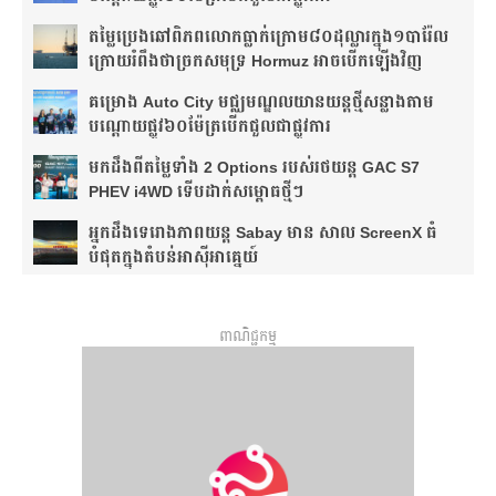
តម្លៃប្រេងឆៅពិភពលោកធ្លាក់ក្រោម៨០ដុល្លារក្នុង១បារ៉ែល
ក្រោយរំពឹងថា​ច្រកសមុទ្រ Hormuz អាចបើកឡើងវិញ
គម្រោង Auto City មជ្ឈមណ្ឌលយានយន្តថ្មីសន្លាង​តាម
បណ្តោយផ្លូវ​​៦០ម៉ែត្រ​បើកជួលជាផ្លូវការ
មកដឹងពីតម្លៃទាំង 2 Options របស់រថយន្ត GAC S7
PHEV i4WD ទើបដាក់សម្ពោធថ្មីៗ
អ្នកដឹងទេរោងភាពយន្ត Sabay មាន សាល ScreenX ធំ
បំផុតក្នុងតំបន់អាស៊ីអាគ្នេយ៍
ពាណិជ្ជកម្ម