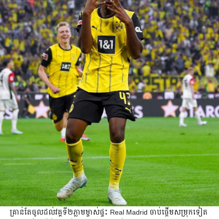
​​គ្រាន់​តែ​ចូល​ដល់​វគ្គ​ទី​២​ភ្លាម​ម្ចាស់​ផ្ទះ​ Real Madrid ចាប់​ផ្ដើម​​សម្រុក​​ទៀត