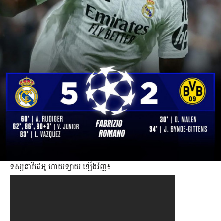
ទស្សនា​វីដេអូ ហាយឡាយ​ ឡើងវិញ​៖