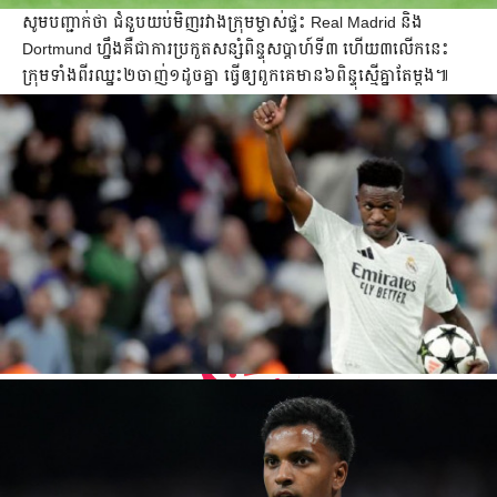
​សូម​បញ្ជាក់​ថា​​ ជំនួប​យប់មិញ​រវាង​ក្រុម​ម្ចាស់​ផ្ទះ​ Real Madrid និង
Dortmund ហ្នឹង​គឺ​ជា​ការ​ប្រកួត​សន្សំ​ពិន្ទុ​សប្ដាហ៍​ទី​៣​​ ហើយ​៣​លើក​នេះ​
ក្រុម​ទាំង​ពីរ​ឈ្នះ​២​​​ចាញ់​១​ដូច​គ្នា ​​ធ្វើ​ឲ្យ​ពួក​គេ​​មាន​៦​ពិន្ទុ​ស្មើ​គ្នា​តែ​ម្ដង​៕ ​​​​​