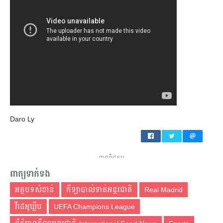
Daro Ly
ពាណិជ្ជកម្ម
ពាក្យទាក់ទង
អត្ថបទសំខាន់
កីឡាបាល់ទាត់អន្តរជាតិ
Real Madrid
វីដេអូឃ្លីប
UEFA Champions League