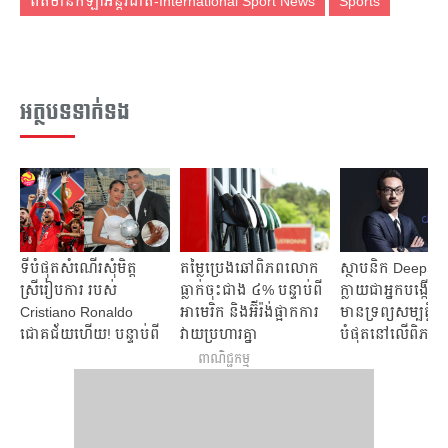
ព័ត៌មានកីឡាអន្តរជាតិ-International Sport News
Sports
អត្ថបទទាក់ទង
ទីបំផុតសំណើរសុំមិត្ត
តម្លៃប្រេងឆៅពិភពលោក
ស្ថាបនិក DeepSe
ស្រីរៀបការ របស់
ធ្លាក់ចុះជាង ៤% បន្ទាប់ពី
ក្លាយជាអ្នកបង្កើត
Cristiano Ronaldo
អាមេរិក និងអ៊ីរ៉ង់ផ្អាកការ
មានទ្រព្យសម្បត្តិស្តុ
ជោគជ័យហើយ! បន្ទាប់ពី
វាយប្រហារគ្នា
បំផុតនៅលើពិភ
មានទំនាក់ទំនងរយៈពេល
ពាណិជ្ជកម្ម
9 ឆ្នាំកន្លង