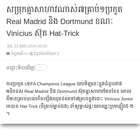
សម្រុក​គ្នា​សា​ហា​វ​ណាស់​​៧​គ្រាប់​១​ប្រកួត​
Real Madrid និង Dortmund ខណៈ
Vinícius ស៊ុត ​Hat-Trick ​​
ពុធ, 23 តុលា 2024 00:05
ចំនួនមតិ
0
|
ចំនួនចែករំលែក 0
ចន្លោះមិនឃើញ
​ការ​​​ប្រកួត​ UEFA Champions League យប់មិញ​នេះ​​ក្នុង​ជំនួប​​រវាង​
អធិរាជ​ស Real Madrid និង Dortmund ស៊ុត​គ្នា​សាហាវ​​មែន​ទែន ពោល​
គឺ​មាន​គ្រាប់​បាល់​កើត​ឡើង​រហូត​ដល់​ទៅ​៧​គ្រាប់​ក្នុង​នោះ Vinícius Júnior
​​រក​បាន​ ​Hat-Trick (បី​គ្រាប់​ម្នាក់ឯង​) នាំ​ឲ្យ​​ម្ចាស់​ផ្ទះ​យក​ឈ្នះ​ក្រុម​ផ្ញៀវ​៥-២​
។