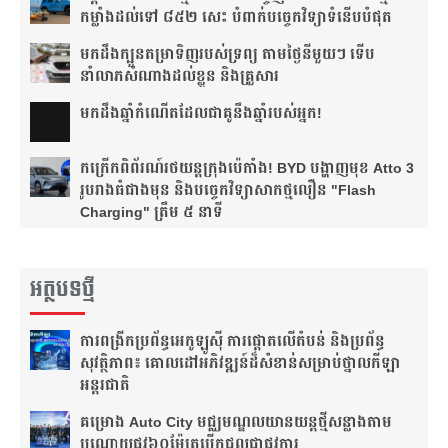
កម្លាំងដល់ទៅ ៨៥២ សេះ បំពាក់បច្ចេកវិទ្យាទំនើបបំផុត
មកដឹងក្បួនតម្រាទិញរបស់ទ្រព្យ តាមថ្ងៃនីមួយៗ ទើប
នាំលាភសំណាងដល់ខ្លួន និងគ្រួសារ
មក​ដឹងឆ្នាំ​កំណើត​ដែល​ជា​គូ​នឹង​ឆ្នាំ​របស់​អ្នក!​
កក្រើកពិព័រណ៍រថយន្តក្រុងប៉េកាំង! BYD បង្ហាញមុខ Atto 3
រូបរាងធំជាងមុន និងបច្ចេកវិទ្យាសាកថ្មលឿន "Flash
Charging" ត្រឹម ៥ នាទី
អត្ថបទថ្មី
ការពង្រីកប្រព័ន្ធអេកូឡូស៊ី ការផ្តោតលើតំបន់ និងប្រព័ន្ធ
សុវត្ថិភាព៖ គោលដៅអភិវឌ្ឍន៍ដ៏សំខាន់សម្រាប់ថ្នាលកីឡា
អន្តរជាតិ
គម្រោង Auto City មជ្ឈមណ្ឌលយានយន្តថ្មីសន្លាង​តាម
បណ្តោយផ្លូវ​​៦០ម៉ែត្រ​បើកជួលជាផ្លូវការ