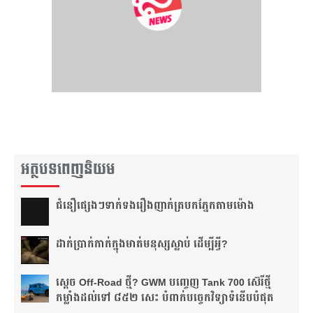
អត្ថបទពេញនិយម
ជំនឿ​ផ្សេងៗ​ទាក់ទង​រឿង​ញាក់​ត្របក​ភ្នែក​តាម​ម៉ោង​
ដាក់​ប្រាក់​កាក់​ក្នុង​មាត់​មនុស្ស​ស្លាប់ ដើម្បី​អ្វី?
ស្តេច Off-Road ថ្មី? GWM បញ្ចេញ Tank 700 ស៊េរីថ្មី
កម្លាំងដល់ទៅ ៨៥២ សេះ បំពាក់បច្ចេកវិទ្យាទំនើបបំផុត