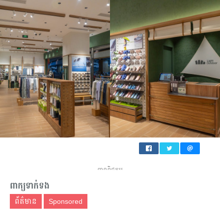
ពាណិជ្ជកម្ម
ពាក្យទាក់ទង
ព័ត៌មាន
Sponsored