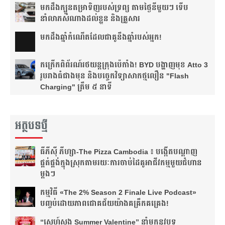
មកដឹងក្បួនតម្រាទិញរបស់ទ្រព្យ តាមថ្ងៃនីមួយៗ ទើប
នាំលាភសំណាងដល់ខ្លួន និងគ្រួសារ
មក​ដឹងឆ្នាំ​កំណើត​ដែល​ជា​គូ​នឹង​ឆ្នាំ​របស់​អ្នក!​
កក្រើកពិព័រណ៍រថយន្តក្រុងប៉េកាំង! BYD បង្ហាញមុខ Atto 3
រូបរាងធំជាងមុន និងបច្ចេកវិទ្យាសាកថ្មលឿន "Flash
Charging" ត្រឹម ៥ នាទី
អត្ថបទថ្មី
ធីភីស៊ី ភីហ្សា-The Pizza Cambodia ៖ បង្កើត​បណ្តាញ​
ផ្គត់ផ្គង់​ក្នុង​ស្រុក​តាមរយៈ​ការ​ចាប់​ដៃ​គូ​អាជីវកម្ម​មួយ​ជំហាន​
ម្តងៗ​
កម្មវិធី «The 2% Season 2 Finale Live Podcast»
បញ្ចប់ដោយភាពជោគជ័យយ៉ាងគគ្រឹកគគ្រេង!
“ស្នេហ៍ស្នង Summer Valentine” នាំមកនូវបទ