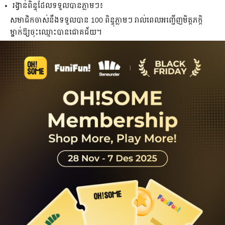
រង្វាន់​ពិន្ទុ​ដែលទទួលបានភ្លាមៗ៖
សមាជិក​ចាស់​នឹង​ទទួល​បាន 100 ពិន្ទុ​ភ្លាមៗ រាល់​ពេល​អញ្ជើញ​មិត្តភក្តិ​
ម្នាក់​ឱ្យ​ចុះឈ្មោះ​បាន​ជោគជ័យ។