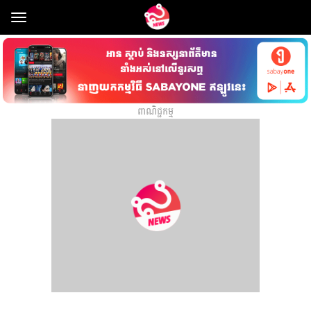
Toggle
navigation
ពាណិជ្ជកម្ម