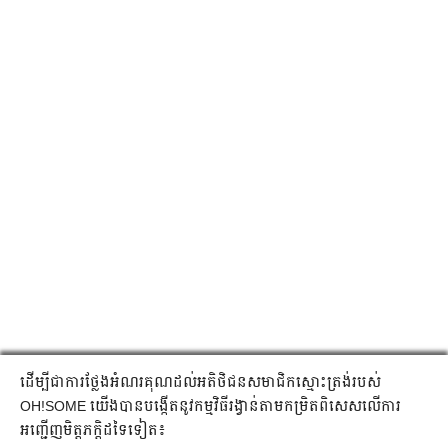
ដើម្បី​ជា​ការ​ថ្លែងអំណរគុណ​ដល់​អតិថិជនសមាជិក​ស្មោះត្រង់របស់
OH!SOME យើងបានបង្កើត​នូវ​កម្មវិធី​រង្វាន់​តាម​កម្រិត​ពិសេស​លើការ​
អញ្ជើញ​មិត្តភក្តិដទៃទៀត៖