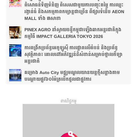
ពិសោធន៍ទិញទំនិញ ពិសេសជាមួយការបញ្ចុះតម្លៃ ការឈ្នះ
រង្វាន់ធំ និងសកម្មភាពកម្សាន្តជាច្រើន ពីផ្សារទំនើប AEON
MALL ទាំង ៣សាខា
PINEX AGRO នាំ​ស្វាយចន្ទី​កម្ពុជា​ឡើង​ឆាក​អន្តរជាតិ​​ក្នុង​
កម្មវិធី​ IMPACT GALLERIA TOKYO 2026
ការពង្រីកប្រព័ន្ធអេកូឡូស៊ី ការផ្តោតលើតំបន់ និងប្រព័ន្ធ
សុវត្ថិភាព៖ គោលដៅអភិវឌ្ឍន៍ដ៏សំខាន់សម្រាប់ថ្នាលកីឡា
អន្តរជាតិ
គម្រោង Auto City មជ្ឈមណ្ឌលយានយន្តថ្មីសន្លាង​តាម
បណ្តោយផ្លូវ​​៦០ម៉ែត្រ​បើកជួលជាផ្លូវការ
ពាណិជ្ជកម្ម