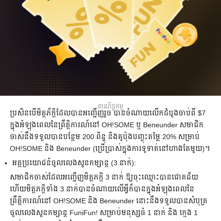
ពាណិជ្ជកម្ម
ប្រសិនបើ​មិត្តភ័ក្តិ​ដែល​បាន​អញ្ជើញ​រួច បាន​​ចំណាយ​លើក​ដំបូង​ចាប់ពី $7
ក្នុង​អំឡុង​ពេល​នៃព្រឹត្តិការណ៍នៅ OH!SOME ឬ Beneunder សមាជិក​
ចាស់​នឹង​ទទួល​បាន​បន្ថែម 200 ពិន្ទុ និងគូប៉ុងបញ្ចុះ​តម្លៃ 20% សម្រាប់
OH!SOME និង Beneunder (ប្រើប្រាស់​ក្នុង​ការ​ទូទាត់​នៅ​ហាង​តែមួយ)។
អត្ថប្រយោជន៍​ចូល​លេង​សួន​កម្សាន្ត (3 នាក់):
សមាជិក​ចាស់​ដែល​អញ្ជើញ​មិត្តភក្តិ 3 នាក់ ឱ្យ​ចុះឈ្មោះ​បាន​ជោគជ័យ
ហើយ​មិត្តភក្តិ​ទាំង 3 នាក់​បាន​​​ចំណាយលើ​អ្វី​ក៏បាន​ក្នុង​អំឡុង​ពេល​នៃ​
ព្រឹត្តិការណ៍​នៅ OH!SOME និង Beneunder នោះនឹង​ទទួល​បាន​សំបុត្រ​
ចូល​លេង​សួន​កម្សាន្ត FuniFun! សម្រាប់​មនុស្ស​ធំ 1 នាក់ និង ក្មេង 1