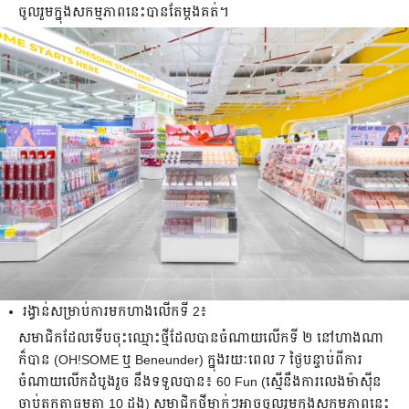
ចូលរួម​ក្នុង​សកម្មភាព​នេះ​បាន​តែម្តង​គត់។
រង្វាន់សម្រាប់​ការ​មក​ហាង​លើក​ទី 2៖
សមាជិក​ដែល​ទើប​ចុះឈ្មោះ​ថ្មី​ដែល​បាន​ចំណាយ​លើក​ទី ២ នៅ​ហាង​ណា​
ក៏បាន (OH!SOME ឬ Beneunder) ក្នុង​រយៈពេល 7 ថ្ងៃ​បន្ទាប់ពី​ការ​
ចំណាយ​លើក​ដំបូងរួច នឹង​ទទួល​បាន៖ 60 Fun (ស្មើនឹង​ការ​លេង​ម៉ាស៊ីន​
ចាប់​តុក្កតា​ធម្មតា 10 ដង) សមាជិក​ថ្មី​ម្នាក់ៗ​អាច​ចូលរួម​ក្នុង​សកម្មភាព​នេះ​