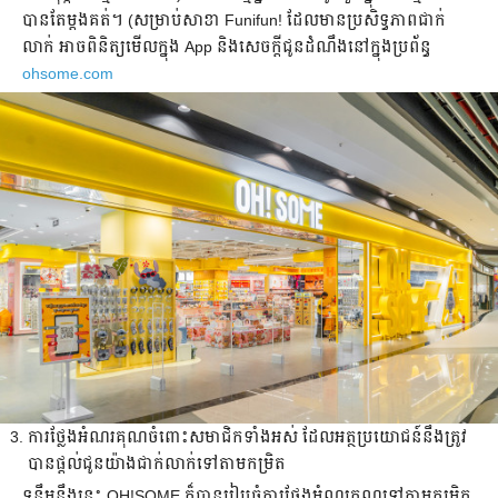
បាន​តែម្តង​គត់។ (សម្រាប់​សាខា Funifun! ដែល​មាន​ប្រសិទ្ធភាព​ជាក់
លាក់ អាច​ពិនិត្យ​មើល​ក្នុង App និងសេចក្តីជូនដំណឹង​នៅ​ក្នុង​ប្រព័ន្ធ
ohsome.com
ការថ្លែងអំណរ​គុណ​ចំពោះ​សមាជិក​ទាំងអស់ ដែលអត្ថប្រយោជន៍នឹង​ត្រូវ​
បាន​ផ្តល់​ជូន​យ៉ាង​ជាក់លាក់ទៅ​តាម​កម្រិត
ទន្ទឹម​នឹង​នេះ OH!SOME ក៏​បាន​រៀបចំ​ការ​ថ្លែងអំណរ​គុណទៅ​តាម​កម្រិត