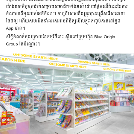
យ៉ាង​យកចិត្តទុកដាក់​សម្រាប់​សមាជិក​ទាំង​អស់ ដោយ​ផ្អែក​លើ​ចំនួននៃការ​
ចំណាយ​ពី​មុន​របស់​អតិថិជន។ កាដូ​ពិសេស​នឹង​ត្រូវ​បាន​ជ្រើសរើស​ដោយ​
ចៃដន្យ ហើយ​សមាជិក​ទាំងអស់​អាច​ពិនិត្យ​មើល​ក្នុង​កញ្ចប់កាតនៅក្នុង
App បាន។
សិទ្ធិកំណត់ចុងក្រោយនៃកម្មវិធីនេះ ស្ថិតនៅក្រុមហ៊ុន Blue Origin
Group តែប៉ុណ្ណោះ។