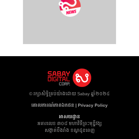
​© រក្សា​សិទ្ធិ​គ្រប់​យ៉ាង​ដោយ​ Sabay ឆ្នាំ​២០២៤
គោលការណ៍​ភាព​ឯកជន | Privacy Policy
អាសយដ្ឋាន
អគារ​លេខ ៣០៨ មហាវិថីព្រះមុន្នីវង្ស
សង្កាត់បឹងរាំង ខណ្ឌដូនពេញ