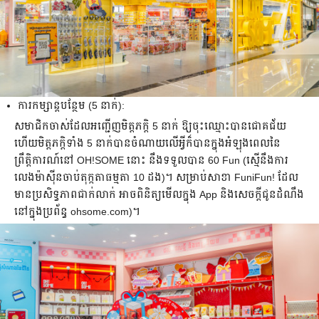
ការ​កម្សាន្ត​បន្ថែម (5 នាក់):
សមាជិក​ចាស់​ដែល​អញ្ជើញ​មិត្តភក្តិ 5 នាក់ ឱ្យ​ចុះឈ្មោះ​បាន​ជោគជ័យ
ហើយ​មិត្តភក្តិ​ទាំង 5 នាក់​បាន​ចំណាយលើ​អ្វី​ក៏បាន​ក្នុង​អំឡុង​ពេល​នៃ​
ព្រឹត្តិការណ៍នៅ OH!SOME នោះ នឹង​ទទួល​បាន 60 Fun (ស្មើនឹង​ការ​
លេង​ម៉ាស៊ីន​ចាប់​តុក្កតា​ធម្មតា 10 ដង)។ សម្រាប់​សាខា FuniFun! ដែល​
មាន​ប្រសិទ្ធភាព​ជាក់លាក់ អាច​ពិនិត្យ​មើល​ក្នុង App និងសេចក្តីជូនដំណឹង​
នៅ​ក្នុង​ប្រព័ន្ធ ohsome.com)។