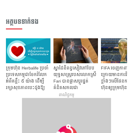
អត្ថបទទាក់ទង
ក្រុមហ៊ុន Herbalife ប្រចាំ
ស្នាដៃនិពន្ធសៀវភៅបែប
FIFA ចេញកាពារ​ខ្លួ
ប្រទេសកម្ពុជាចែករំលែក
យុទ្ធសាស្រ្តរបស់លោកស្រី
ក្រោយមានការរិះគ
អំពីគន្លឹះ ៥ យ៉ាង ដើម្បី
Fari បានផ្លាសប្តូរផ្នត់
ខ្លាំងៗ​​លើផែនការ​
រក្សាសុខភាពបេះដូងឱ្យ
គំនិតសកលជា
ហ៊ុន​ឲ្យ​ក្រុម​ហ៊ុន​ឯ
រឹងមាំទៅតាមវ័យ
វិជ្ជមានមកលើ
ពាណិជ្ជកម្ម
ប្រទេសកម្ពុជា