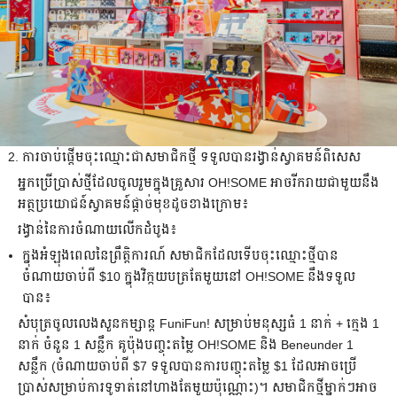
ការ​ចាប់ផ្តើម​ចុះឈ្មោះ​ជា​សមាជិក​ថ្មី ទទួល​បាន​រង្វាន់​ស្វាគមន៍​ពិសេស
អ្នក​ប្រើប្រាស់​ថ្មី​ដែល​ចូលរួម​ក្នុង​គ្រួសារ OH!SOME អាច​រីករាយ​ជាមួយ​នឹង​
អត្ថប្រយោជន៍​ស្វាគមន៍​ផ្តាច់មុខ​ដូច​ខាងក្រោម៖
រង្វាន់​នៃការ​ចំណាយ​លើក​ដំបូង៖
ក្នុង​អំឡុង​ពេល​នៃព្រឹត្តិការណ៍ សមាជិក​ដែល​ទើប​ចុះឈ្មោះ​ថ្មីបាន​
ចំណាយ​ចាប់ពី $10 ក្នុងវិក្កយបត្រ​តែមួយ​នៅ OH!SOME នឹង​ទទួល​
បាន៖
សំបុត្រ​ចូល​លេង​សួន​កម្សាន្ត FuniFun! សម្រាប់​មនុស្ស​ធំ 1 នាក់ + ក្មេង 1
នាក់ ចំនួន 1 សន្លឹក គូប៉ុងបញ្ចុះ​តម្លៃ OH!SOME និង Beneunder 1
សន្លឹក (ចំណាយ​ចាប់ពី $7 ទទួលបានការបញ្ចុះតម្លៃ $1 ដែលអាច​ប្រើ
ប្រាស់​សម្រាប់​ការ​ទូទាត់​នៅ​ហាង​តែមួយ​ប៉ុណ្ណោះ)។ សមាជិក​ថ្មី​ម្នាក់ៗ​អាច​