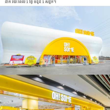
នាក់ រយៈពេល 1 ថ្ងៃ ចំនួន 1 សន្លឹក។