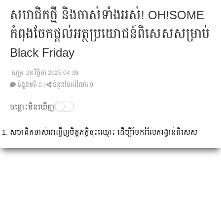
សមាជិកថ្មី និងចាស់ទាំងអស់! OH!SOME
កំពុងចែកផ្តល់អត្ថប្រយោជន៍ពិសេសសម្រាប់
Black Friday
សុក្រ, 28 វិច្ឆិកា 2025 04:39
ចំនួនមតិ
0
|
ចំនួនចែករំលែក 0
ចន្លោះមិនឃើញ
សមាជិក​ចាស់​អញ្ជើញ​មិត្តភក្តិ​ចុះឈ្មោះ ដើម្បី​ចែករំលែក​រង្វាន់​ពិសេស