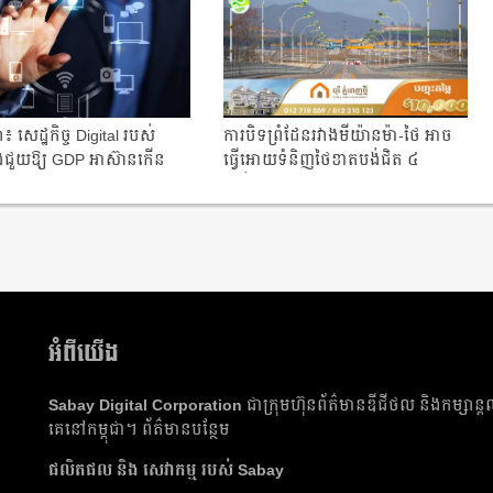
៖ សេដ្ឋកិច្ច Digital របស់ ​
ការបិទព្រំដែនរវាងមីយ៉ានម៉ា-ថៃ អាច
​ជួយ​ឱ្យ​ GDP អាស៊ាន​កើន
ធ្វើអោយទំនិញថៃខាតបង់ជិត ៤
ពាន់លានដុល្...
អំពីយើង
Sabay Digital Corporation
ជា​ក្រុមហ៊ុន​ព័ត៌មាន​ឌីជីថល និង​កម្សាន្ត
គេ​នៅ​កម្ពុជា។
ព័ត៌មាន​បន្ថែម
ផលិត​ផល​ និង​ សេវាកម្ម របស់ Sabay