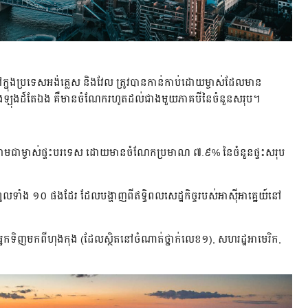
ៅក្នុងប្រទេសអង់គ្លេស និងវែល ត្រូវបានកាន់កាប់ដោយម្ចាស់ដែលមាន
រុងឡុងដ៍តែឯង គឺមានចំណែករហូតដល់ជាងមួយភាគបីនៃចំនួនសរុប។
ក្នុងនាមជាម្ចាស់ផ្ទះបរទេស ដោយមានចំណែកប្រមាណ ៧.៩% នៃចំនួនផ្ទះសរុប
កំពូលទាំង ១០ ផងដែរ ដែលបង្ហាញពីឥទ្ធិពលសេដ្ឋកិច្ចរបស់អាស៊ីអាគ្នេយ៍នៅ
ានអ្នកទិញមកពីហុងកុង (ដែលស្ថិតនៅចំណាត់ថ្នាក់លេខ១), សហរដ្ឋអាមេរិក,