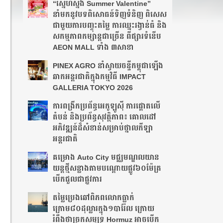
“ស្នេហ៍ស្នង Summer Valentine”
នាំមកនូវបទពិសោធន៍ទិញទំនិញ ពិសេស
ជាមួយការបញ្ចុះតម្លៃ ការឈ្នះរង្វាន់ធំ និង
សកម្មភាពកម្សាន្តជាច្រើន ពីផ្សារទំនើប
AEON MALL ទាំង ៣សាខា
PINEX AGRO នាំ​ស្វាយចន្ទី​កម្ពុជា​ឡើង​
ឆាក​អន្តរជាតិ​​ក្នុង​កម្មវិធី​ IMPACT
GALLERIA TOKYO 2026
ការពង្រីកប្រព័ន្ធអេកូឡូស៊ី ការផ្តោតលើ
តំបន់ និងប្រព័ន្ធសុវត្ថិភាព៖ គោលដៅ
អភិវឌ្ឍន៍ដ៏សំខាន់សម្រាប់ថ្នាលកីឡា
អន្តរជាតិ
គម្រោង Auto City មជ្ឈមណ្ឌលយាន
យន្តថ្មីសន្លាង​តាមបណ្តោយផ្លូវ​​៦០ម៉ែត្រ​
បើកជួលជាផ្លូវការ
តម្លៃប្រេងឆៅពិភពលោកធ្លាក់
ក្រោម៨០ដុល្លារក្នុង១បារ៉ែល ក្រោយ
រំពឹងថា​ច្រកសមុទ្រ Hormuz អាចបើក