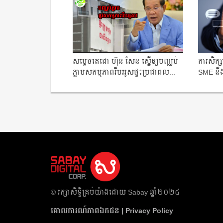
សម្ដេច​តេជោ ហ៊ុន សែន ស្នើ​ឲ្យបញ្ឈប់​
ការសិក្សា
ភ្លាម​សកម្មភាព​រឹប​អូសផ្ទះ​ប្រជាពល...
SME នឹង
១,...
​© រក្សា​សិទ្ធិ​គ្រប់​យ៉ាង​ដោយ​ Sabay ឆ្នាំ​២០២៤
គោលការណ៍​ភាព​ឯកជន | Privacy Policy