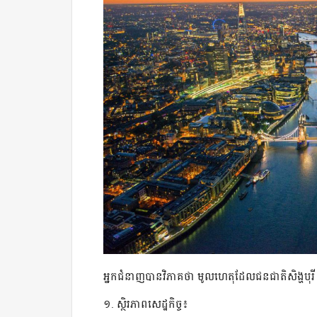
អ្នកជំនាញបានវិភាគថា មូលហេតុដែលជនជាតិសិង្ហបុរី
១. ស្ថិរភាពសេដ្ឋកិច្ច៖