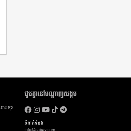
ជួបគ្នានៅបណ្តាញសង្គម
​ឈាន​មុខ​
ទំនាក់ទំនង
info@sabay.com