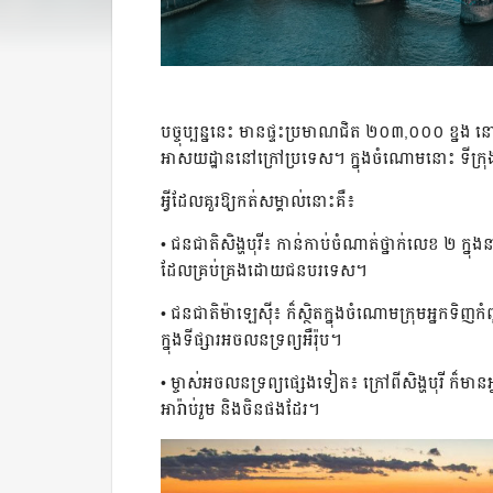
បច្ចុប្បន្ននេះ មានផ្ទះប្រមាណជិត ២០៣,០០០ ខ្នង ន
អាសយដ្ឋាននៅក្រៅប្រទេស។ ក្នុងចំណោមនោះ ទីក្
អ្វីដែលគួរឱ្យកត់សម្គាល់នោះគឺ៖
• ជនជាតិសិង្ហបុរី៖ កាន់កាប់ចំណាត់ថ្នាក់លេខ ២ 
ដែលគ្រប់គ្រងដោយជនបរទេស។
• ជនជាតិម៉ាឡេស៊ី៖ ក៏ស្ថិតក្នុងចំណោមក្រុមអ្នកទិញ
ក្នុងទីផ្សារអចលនទ្រព្យអឺរ៉ុប។
• ម្ចាស់អចលនទ្រព្យផ្សេងទៀត៖ ក្រៅពីសិង្ហបុរី ក៏ម
អារ៉ាប់រួម និងចិនផងដែរ។