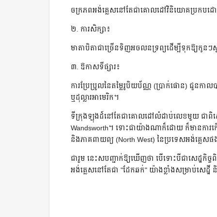
ចក្រភពអង់គ្លេសនៅតែជាគោលដៅវិនិយោគប្រកបដោយស
២. ការសិក្សា៖
មាតាបិតាជាច្រើនទិញអចលនទ្រព្យដើម្បីទុកឱ្យកូនៗស
៣. ឱកាសទីផ្សារ៖
ការប្រែប្រួលនៃតម្លៃរូបិយប័ណ្ណ (ប្រាក់ផោន) ជួនកា
ឬដុល្លារអាមេរិក។
ទីក្រុងឡុងដ៍នៅតែជាគោលដៅលំដាប់លេខមួយ ជាពិសេ
Wandsworth។ ទោះជាយ៉ាងណាក៏ដោយ ក៏មានការកើនឡ
និងភាគពាយព្យ (North West) នៃប្រទេសអង់គ្លេសផ
ជារួម នេះសបញ្ជាក់ឱ្យឃើញថា បើទោះបីជាសេដ្ឋកិច្
អង់គ្លេសនៅតែជា "ដែកឆក់" យ៉ាងខ្លាំងសម្រាប់សេដ្ឋី