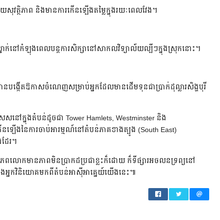
ុវត្ថិភាព និងមានការកើនឡើងតម្លៃក្នុងរយៈពេលវែង។
្នាក់នៅកំឡុងពេលបន្តការសិក្សានៅសាកលវិទ្យាល័យល្បីៗក្នុងស្រុកនោះ។
លបានបង្កើតឱកាសចំណេញសម្រាប់អ្នកដែលមានដើមទុនជាប្រាក់ដុល្លារសិង្ហបុរី
សនៅក្នុងតំបន់ដូចជា Tower Hamlets, Westminster និង
ើងនៃការចាប់អារម្មណ៍នៅតំបន់ភាគខាងត្បូង (South East)
ងដែរ។
ចពិភពលោកមានភាពមិនប្រាកដប្រជាខ្លះក៏ដោយ ក៏ទីផ្សារអចលនទ្រព្យនៅ
 និងអ្នកវិនិយោគមកពីតំបន់អាស៊ីអាគ្នេយ៍យើងនេះ៕