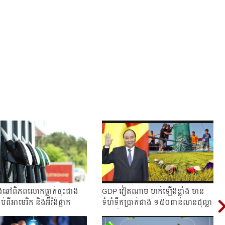
រេងឆៅពិភពលោកធ្លាក់ចុះជាង
GDP វៀតណាម ហក់ឡើងខ្លាំង មាន
់ពីអាមេរិក និងអ៊ីរ៉ង់ផ្អាក
ទំហំទឹកប្រាក់ជាង ១៥០ពាន់លានដុល្លា
គិតត្រឹមត...