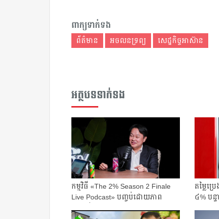
ពាក្យទាក់ទង
ព័ត៌មាន
អចលនទ្រព្យ
សេដ្ឋកិច្ចអាស៊ាន
អត្ថបទទាក់ទង
កម្មវិធី «The 2% Season 2 Finale
តម្លៃប្
Live Podcast» បញ្ចប់ដោយភាព
៤% បន្ទាប
ជោគជ័យយ៉ាងគ...
ការ...