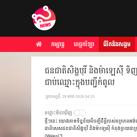
កម្សាន្ត
បច្ចេកវិទ្យា
ជីវិតនិងសង្គម
ជនជាតិសិង្ហបុរី និងម៉ាឡេស៊ី ទិ
ជាប់ឈ្មោះក្នុងបញ្ជីកំពូល
ព្រហស្បតិ៍, 29 មករា 2026 04:15
ចន្លោះមិនឃើញ
ថ្មីៗនេះ យោងតាមទិន្នន័យពីបញ្ជីដីធ្លីរបស់ចក្រភពអ
ជាពិសេសជនជាតិសិង្ហបុរី និងម៉ាឡេស៊ី កំពុងក្លាយជាក
(Wales)។