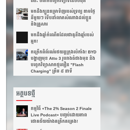
សេះ បំពាក់បច្ចេកវិទ្យាទំនើបបំផុត
មកដឹងក្បួនតម្រាទិញរបស់ទ្រព្យ តាមថ្ងៃ
នីមួយៗ ទើបនាំលាភសំណាងដល់ខ្លួន
និងគ្រួសារ
មក​ដឹងឆ្នាំ​កំណើត​ដែល​ជា​គូ​នឹង​ឆ្នាំ​របស់​
អ្នក!​
កក្រើកពិព័រណ៍រថយន្តក្រុងប៉េកាំង! BYD
បង្ហាញមុខ Atto 3 រូបរាងធំជាងមុន និង
បច្ចេកវិទ្យាសាកថ្មលឿន "Flash
Charging" ត្រឹម ៥ នាទី
អត្ថបទថ្មី
កម្មវិធី «The 2% Season 2 Finale
Live Podcast» បញ្ចប់ដោយភាព
ជោគជ័យយ៉ាងគគ្រឹកគគ្រេង!