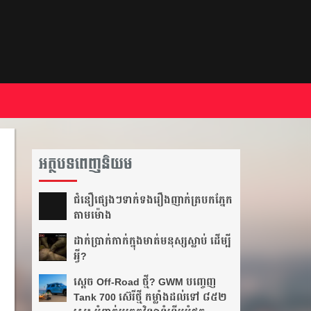
អត្ថបទពេញនិយម
ជំនឿ​ផ្សេងៗ​ទាក់ទង​រឿង​ញាក់​ត្របក​ភ្នែក​
តាម​ម៉ោង​
ដាក់​ប្រាក់​កាក់​ក្នុង​មាត់​មនុស្ស​ស្លាប់ ដើម្បី​
អ្វី?
ស្តេច Off-Road ថ្មី? GWM បញ្ចេញ
Tank 700 ស៊េរីថ្មី កម្លាំងដល់ទៅ ៨៥២