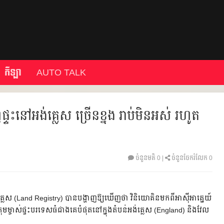
កីឡា
AUTO TALK
ញផ្ទះនៅអង់គ្លេស ច្រើនខ្នង រាប់មិនអស់ រហូត
ចំនួនមតិ
0
|
ចំនួនចែករំលែក 0
ង់គ្លេស (Land Registry) បានបង្ហាញឱ្យឃើញថា វិនិយោគិនមកពីអាស៊ីអាគ្នេយ៍
្រុមម្ចាស់ផ្ទះបរទេសធំជាងគេបំផុតនៅក្នុងតំបន់អង់គ្លេស (England) និងវែល