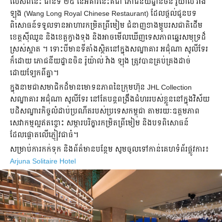
លើសពីនេះ ជាន់ទី ២៥ នៃអគារនេះគឺជា ភោជនីយដ្ឋានចិន រ៉ូយ៉ាល់ វ៉ាង
ឡុង (Wang Long Royal Chinese Restaurant) ដែលផ្តល់ជូនបទ
ពិសោធន៍ទទួលទានអាហារកម្រិតព្រីមៀម ជំនាញខាងម្ហូបរសជាតិដើម
ខេត្តស៊ីឈួន និងខេត្តក្វាងទុង និងអាចមើលឃើញទេសភាពឆ្នេរសមុទ្រដ៏
ស្រស់ស្អាត ។ ទោះបីមានទីតាំងស្ថិតនៅក្នុងសណ្ឋាគារ អជ៌ុណា សូលីទែរ
ក៏ដោយ ភោជនីយដ្ឋានចិន រ៉ូយ៉ាល់ វ៉ាង ឡុង ត្រូវបានគ្រប់គ្រងដាច់
ដោយឡែកពីគ្នា។
ក្នុងនាមជាសមាជិកដ៏មានមោទនភាពនៃក្រុមហ៊ុន JHL Collection
សណ្ឋាគារ អជ៌ុណា សូលីទែរ នៅតែបន្តពង្រឹងជំហររបស់ខ្លួននៅក្នុងវិស័យ
បដិសណ្ឋារកិច្ចលំដាប់ប្រណីតរបស់ប្រទេសកម្ពុជា តាមរយៈឧត្តមភាព
សេវាកម្មល្អឥតខ្ចោះ សម្ភារបរិក្ខារកម្រិតព្រីមៀម និងបទពិសោធន៍
ដែលផ្តោតលើភ្ញៀវជាធំ។
សម្រាប់ការកក់ទុក និងព័ត៌មានបន្ថែម សូមចូលទៅកាន់គេហទំព័រផ្លូវការ៖
Arjuna Solitaire Hotel