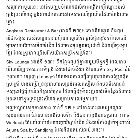
សណ្ឋាគារមួយនេះ នៅតែបន្តរួមចំណែកដល់ការពង្រីកកេរ្តិ៍ឈ្មោះរបស់
ក្រុងព្រះសីហនុ ក្នុងនាមជាគោលដៅទេសចរណ៍ប្រណីតដែលកំពុងលេច
ធ្លោ៖
Angkasa Restaurant & Bar (ជាន់ទី ២៣)៖ ភោជនីយដ្ឋាន និងបារ
លំដាប់ខ្ពស់ របស់សណ្ឋាគារ អជ៌ុណា សូលីទែរ ផ្តល់ជូននូវបទពិសោធន៍
ម្ហូបអាហារបែបសម័យទំនើប ដែលមានមុខម្ហូបអន្តរជាតិ និងបញ្ជីមុខម្ហូប
ខ្មែរ ដែលត្រូវបានជ្រើសរើសយ៉ាងសម្រិតសម្រាំង។
Sky Lounge (ជាន់ទី ១៣)៖ ទីកន្លែងជួបជុំគ្នាជាមួយមិត្តភក្តិ ដែលអាច
មើលឃើញ ទេសភាពទីក្រុង និងនៅជាប់នឹងអាងហែលទឹក Sky Pool ដ៏ធំ
ទូលាយ។ ឡោញ (Lounge) ដែលមានភាពល្បីល្បាញខាងភាពច្នៃប្រឌិត
ស្រាត្រាំ មានបម្រើជូននូវអាហារសម្រន់ពេលរសៀល និងបទពិសោធន៍
ទស្សនាថ្ងៃរៀបលិចដ៏ស្រស់ស្អាត ដែលធ្វើឱ្យទីនេះក្លាយជាទីកន្លែងដ៏ឈាន
មុខគេនៅក្នុងក្រុងព្រះសីហនុ សម្រាប់ការលម្ហែកាយ។
មជ្ឈមណ្ឌលសុខុមាលភាព ជាន់ទី ១២ ៖ នៅជាន់នេះជាមជ្ឈមណ្ឌល
សុខុមាលភាព ដែលមានអាងហែលទឹក និងបារ កន្លែងហាត់ប្រាណ (The
Workout) ដែលបំពាក់ដោយបច្ចេកវិទ្យាទំនើប និងជាទីតាំងផ្តាច់មុខរបស់
Arjuna Spa by Sandjong ដែលនឹងមកដល់ឆាប់ៗនេះ។