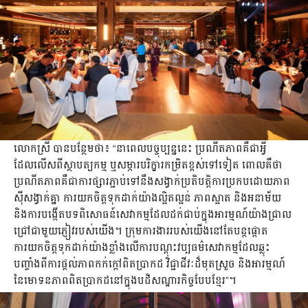
លោកស្រី បានបន្ថែមថា៖ “នាពេលបច្ចុប្បន្ននេះ ប្រណីតភាពគឺជាអ្វី
ដែលលើសពីស្ថាបត្យកម្ម ឬសម្ភារបរិក្ខារកម្រិតខ្ពស់ទៅទៀត ពោលគឺថា
ប្រណីតភាពគឺជាការផ្សារភ្ជាប់ទៅនឹងសង្វាក់ប្រតិបត្តិការប្រកបដោយភាព
ស៊ីសង្វាក់គ្នា ការយកចិត្តទុកដាក់យ៉ាងល្អិតល្អន់ ភាពស្អាត និងអនាម័យ
និងការបង្កើតបទពិសោធន៍សេវាកម្មដែលដក់ជាប់ក្នុងអារម្មណ៍យ៉ាងជ្រាល
ជ្រៅជាមួយភ្ញៀវរបស់យើង។ ក្រុមការងាររបស់យើងនៅតែបន្តផ្តោត
ការយកចិត្តទុកដាក់យ៉ាងខ្លាំងលើការបណ្តុះវប្បធម៌សេវាកម្មដែលឆ្លុះ
បញ្ចាំងពីការផ្តល់ភាពកក់ក្តៅពិតប្រាកដ វិជ្ជាជីវៈដ៏មុតស្រួច និងអារម្មណ៍
នៃមោទនភាពពិតប្រាកដនៅក្នុងបដិសណ្ឋារកិច្ចបែបខ្មែរ”។