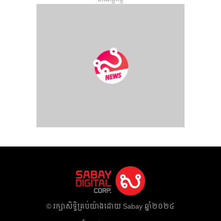
​© រក្សា​សិទ្ធិ​គ្រប់​យ៉ាង​ដោយ​ Sabay ឆ្នាំ​២០២៤