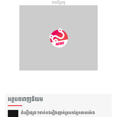
រឹងមាំទៅតាមវ័យ
ព្រឹត្តិការណ៍ ASEA
ពាណិជ្ជកម្ម
HYUNDAI CUP™
នៅកម្ពុជា
អត្ថបទពេញនិយម
ជំនឿ​ផ្សេងៗ​ទាក់ទង​រឿង​ញាក់​ត្របក​ភ្នែក​តាម​ម៉ោង​