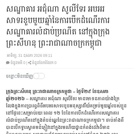
សណ្ឋាគារ អជ៌ុណា សូលីទែរ អបអរ
សាទរខួបមួយឆ្នាំនៃការបើកដំណើរការ
សណ្ឋាគារលំដាប់ប្រណីត នៅក្នុងក្រុង
ព្រះសីហនុ ព្រះរាជាណាចក្រកម្ពុជា
អាទិត្យ, 31 ឧសភា 2026 09:11
ចំនួនមតិ
0
|
ចំនួនចែករំលែក 0
ចន្លោះមិនឃើញ
ក្រុងព្រះសីហនុ ព្រះរាជាណាចក្រកម្ពុជា – ថ្ងៃទី២៩ ខែឧសភា
ឆ្នាំ២០២៦
– សណ្ឋាគារ អជ៌ុណា សូលីទែរ មានមោទនភាពយ៉ាងក្រៃ
លែងក្នុងការប្រារព្ធពិធីអបអរសាទរខួបអនុស្សាវរីយ៍គម្រប់មួយឆ្នាំរបស់ខ្លួន
នៅថ្ងៃនេះសម្រាប់រយៈពេល ១២ ខែនៃការបើកដំណើរការសណ្ឋាគារ
លំដាប់ប្រណីតនៅក្នុងតំបន់ឆ្នេរនៃព្រះរាជាណាចក្រកម្ពុជា។ ចាប់តាំងពី
បានបើកទ្វារស្វាគមន៍ភ្ញៀវនៅក្នុងរមណីយដ្ឋានកំពង់ដេវ៉ាដ៏មាន