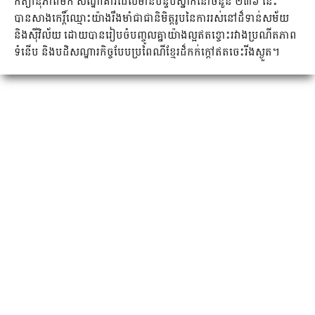
កិត្យានុភាពមក សណ្ឋាគារដែលមានបន្ទប់ស្នាក់នៅចំនួន ២៣៦ នេះ
បានសាងកេរ្តិ៍ឈ្មោះយ៉ាងរឹងមាំជាជានិមិត្តរូបនៃការរស់នៅដ៏ទាន់សម័យ
និងស៊ីវិល័យ ដោយបានរៀបចំបញ្ចូលគ្នាយ៉ាងល្អឥតខ្ចោះរវាងប្រណីតភាព
ទំនើប និងបដិសណ្ឋារកិច្ចបែបប្រពៃណីខ្មែរដ៏កក់ក្តៅឥតចេះរីងស្ងួត។