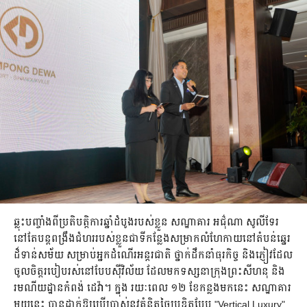
ឆ្លុះបញ្ចាំងពីប្រតិបត្តិការឆ្នាំដំបូងរបស់ខ្លួន សណ្ឋាគារ អជ៌ុណា សូលីទែរ
នៅតែបន្តពង្រឹងជំហររបស់ខ្លួនជាទីកន្លែងសម្រាកលំហែកាយនៅតំបន់ឆ្នេរ
ដ៏ទាន់សម័យ សម្រាប់អ្នកដំណើរអន្តរជាតិ ថ្នាក់ដឹកនាំធុរកិច្ច និងភ្ញៀវដែល
ចូលចិត្តរបៀបរស់នៅបែបស៊ីវិល័យ ដែលមកទស្សនាក្រុងព្រះសីហនុ និង
រមណីយដ្ឋានកំពង់ ដេវ៉ា។ ក្នុង រយៈពេល ១២ ខែកន្លងមកនេះ សណ្ឋាគារ
មួយនេះ បានដាក់ឱ្យប្រើប្រាស់នូវគំនិតច្នៃប្រឌិតបែប "Vertical Luxury"