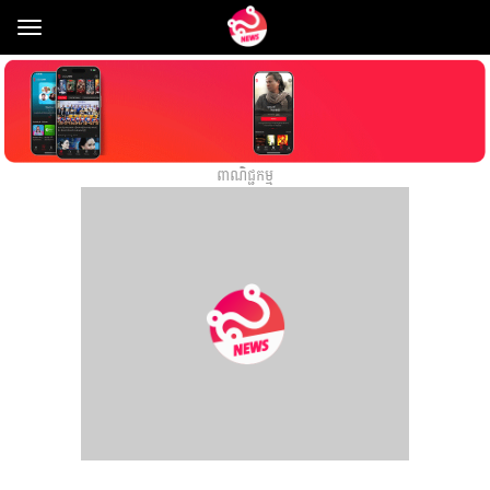
Toggle
navigation
ពាណិជ្ជកម្ម