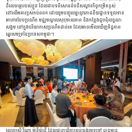
ដ៏លេចធ្លោរបស់ខ្លួន ដែលជាបទពិសោធន៍បដិសណ្ឋារកិច្ចកម្រិតខ្ពស់
នៅលើអគារខ្ពស់កប់ពពក ដោយរួមបញ្ចូលគ្នានូវភោជនីយដ្ឋានទទួលទាន
អាហារបែបប្រណីត មជ្ឈមណ្ឌលសុខុមាលភាព និងកន្លែងជួបជុំលក្ខណៈ
សង្គម នៅក្នុងបរិយាកាសប្រណីតដាច់គេ ដែលអាចមើលឃើញទិដ្ឋភាព
ឆ្នេរសមុទ្រនៃប្រទេសកម្ពុជា។
លោកស្រី រីណា ម៉ារីយ៉ានី ដែលជានាយិកាគ្រប់គ្រងរួមទូទៅ បានមាន