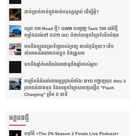
ដាក់​ប្រាក់​កាក់​ក្នុង​មាត់​មនុស្ស​ស្លាប់ ដើម្បី​អ្វី?
ស្តេច Off-Road ថ្មី? GWM បញ្ចេញ Tank 700 ស៊េរីថ្មី
កម្លាំងដល់ទៅ ៨៥២ សេះ បំពាក់បច្ចេកវិទ្យាទំនើបបំផុត
មកដឹងក្បួនតម្រាទិញរបស់ទ្រព្យ តាមថ្ងៃនីមួយៗ ទើប
នាំលាភសំណាងដល់ខ្លួន និងគ្រួសារ
មក​ដឹងឆ្នាំ​កំណើត​ដែល​ជា​គូ​នឹង​ឆ្នាំ​របស់​អ្នក!​
កក្រើកពិព័រណ៍រថយន្តក្រុងប៉េកាំង! BYD បង្ហាញមុខ Atto 3
រូបរាងធំជាងមុន និងបច្ចេកវិទ្យាសាកថ្មលឿន "Flash
Charging" ត្រឹម ៥ នាទី
អត្ថបទថ្មី
កម្មវិធី «The 2% Season 2 Finale Live Podcast»