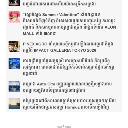
បញ្ចប់ដោយភាពជោគជ័យយ៉ាងគគ្រឹកគគ្រេង!
“ស្នេហ៍ស្នង Summer Valentine” នាំមកនូវបទ
ពិសោធន៍ទិញទំនិញ ពិសេសជាមួយការបញ្ចុះតម្លៃ ការឈ្នះ
រង្វាន់ធំ និងសកម្មភាពកម្សាន្តជាច្រើន ពីផ្សារទំនើប AEON
MALL ទាំង ៣សាខា
PINEX AGRO នាំ​ស្វាយចន្ទី​កម្ពុជា​ឡើង​ឆាក​អន្តរជាតិ​​ក្នុង​
កម្មវិធី​ IMPACT GALLERIA TOKYO 2026
ការពង្រីកប្រព័ន្ធអេកូឡូស៊ី ការផ្តោតលើតំបន់ និងប្រព័ន្ធ
សុវត្ថិភាព៖ គោលដៅអភិវឌ្ឍន៍ដ៏សំខាន់សម្រាប់ថ្នាលកីឡា
អន្តរជាតិ
គម្រោង Auto City មជ្ឈមណ្ឌលយានយន្តថ្មីសន្លាង​តាម
បណ្តោយផ្លូវ​​៦០ម៉ែត្រ​បើកជួលជាផ្លូវការ
តម្លៃប្រេងឆៅពិភពលោកធ្លាក់ក្រោម៨០ដុល្លារក្នុង១បារ៉ែល
ក្រោយរំពឹងថា​ច្រកសមុទ្រ Hormuz អាចបើកឡើងវិញ
ពាណិជ្ជកម្ម