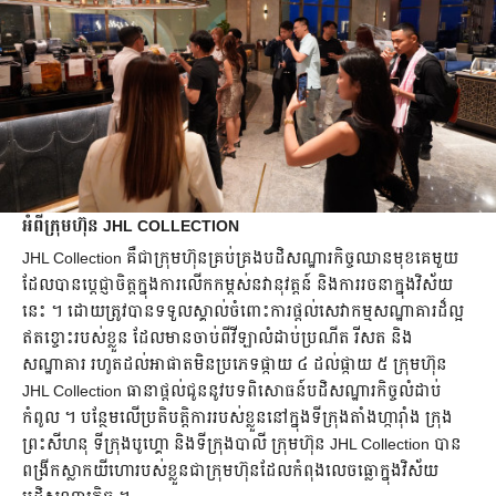
អំពីក្រុមហ៊ុន JHL COLLECTION
JHL Collection គឺជាក្រុមហ៊ុនគ្រប់គ្រងបដិសណ្ឋារកិច្ចឈានមុខគេមួយ
ដែលបានប្តេជ្ញាចិត្តក្នុងការលើកកម្ពស់នវានុវត្តន៍ និងការរចនាក្នុងវិស័យ
នេះ ។ ដោយត្រូវបានទទួលស្គាល់ចំពោះការផ្តល់សេវាកម្មសណ្ឋាគារដ៏ល្អ
ឥតខ្ចោះរបស់ខ្លួន ដែលមានចាប់ពីវីឡាលំដាប់ប្រណីត រីសត និង
សណ្ឋាគារ រហូតដល់អាផាតមិនប្រភេទផ្កាយ ៤ ដល់ផ្កាយ ៥ ក្រុមហ៊ុន
JHL Collection ធានាផ្តល់ជូននូវបទពិសោធន៍បដិសណ្ឋារកិច្ចលំដាប់
កំពូល ។ បន្ថែមលើប្រតិបត្តិការរបស់ខ្លួននៅក្នុងទីក្រុងតាំងហ្ការ៉ាំង ក្រុង
ព្រះសីហនុ ទីក្រុងបូហ្គោ និងទីក្រុងបាលី ក្រុមហ៊ុន JHL Collection បាន
ពង្រីកស្លាកយីហោរបស់ខ្លួនជាក្រុមហ៊ុនដែលកំពុងលេចធ្លោក្នុងវិស័យ