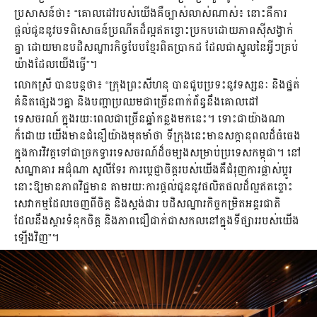
ប្រសាសន៍ថា៖ “គោលដៅរបស់យើងគឺច្បាស់លាស់ណាស់៖ នោះគឺការ
ផ្តល់ជូននូវបទពិសោធន៍ប្រណីតដ៏ល្អឥតខ្ចោះប្រកបដោយភាពស៊ីសង្វាក់
គ្នា ដោយមានបដិសណ្ឋារកិច្ចបែបខ្មែរពិតប្រាកដ ដែលជាស្នូលនៃអ្វីៗគ្រប់
យ៉ាងដែលយើងធ្វើ”។
លោកស្រី បានបន្តថា៖ “ក្រុងព្រះសីហនុ បានជួបប្រទះនូវទស្សនៈ និងផ្នត់
គំនិតផ្សេងៗគ្នា និងបញ្ហាប្រឈមជាច្រើនពាក់ព័ន្ធនឹងគោលដៅ
ទេសចរណ៍ ក្នុងរយៈពេលជាច្រើនឆ្នាំកន្លងមកនេះ។ ទោះជាយ៉ាងណា
ក៏ដោយ យើងមានជំនឿយ៉ាងមុតមាំថា ទីក្រុងនេះមានសក្តានុពលដ៏ធំធេង
ក្នុងការវិវត្តទៅជាច្រកទ្វារទេសចរណ៍ដ៏ចម្បងសម្រាប់ប្រទេសកម្ពុជា។ នៅ
សណ្ឋាគារ អជ៌ុណា សូលីទែរ ការប្តេជ្ញាចិត្តរបស់យើងគឺជំរុញការផ្លាស់ប្តូរ
នោះឱ្យមានភាពវិជ្ជមាន តាមរយៈការផ្តល់ជូននូវផលិតផលដ៏ល្អឥតខ្ចោះ
សេវាកម្មដែលចេញពីចិត្ត និងស្តង់ដារ បដិសណ្ឋារកិច្ចកម្រិតអន្តរជាតិ
ដែលនឹងស្តារទំនុកចិត្ត និងភាពជឿជាក់ជាសកលនៅក្នុងទីផ្សាររបស់យើង
ឡើងវិញ”។