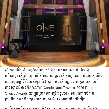
ដោយពង្រឹងបន្ថែមនូវកេរ្តិ៍ឈ្មោះ ដែលកំពុងលចធ្លោនៅក្នុងទីផ្សារ
បដិសណ្ឋារកិច្ចបែបប្រណីត លំដាប់អន្តរជាតិ សណ្ឋាគារ អជ៌ុណា សូលីទែរ
ឈានចូលឆ្នាំទីពីររបស់ខ្លួន និងត្រូវបានដាក់ឈ្មោះជាបេក្ខភាពសម្រាប់
ពានរង្វាន់ដ៏មានកិត្យានុភាព Condé Nast Traveler 2026 Readers’
Choice Awards នៅក្នុងប្រភេទជាច្រើន រួមមាន សណ្ឋាគារលំដាប់
ប្រណីត ភោជនីយដ្ឋានលំដាប់ខ្ពស់ និងឡោញកម្រិតព្រីមៀម
បទពិសោធន៍នៃការរស់នៅ និងការទទួលទានអាហារបែបប្រណីតក្នុង