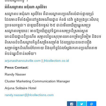
បដិសណ្ឋារកិច្ច ។
អំពីសណ្ឋាគារ អជ៌ុណា សូលីទែរ
សណ្ឋាគារ អជ៌ុណា សូលីទែរ គឺជាសណ្ឋាគារប្រណីតលំដាប់ផ្កាយប្រាំ
ដែលមានទីតាំងស្ថិតនៅក្នុងរមណីយដ្ឋាន កំពង់ ដេវ៉ា ក្នុងក្រុងព្រះសីហនុ
ប្រទេសកម្ពុជា។ ជាមួយនឹងកម្ពស់ ២៥ ជាន់មើលឃើញឆ្នេរសមុទ្រ
សណ្ឋាគារមួយនេះ អាចឱ្យឃើញនូវទិដ្ឋភាពសមុទ្រដ៏ស្រស់ស្អាត
ភោជនីយដ្ឋានដ៏ប្រណីត សម្ភារបរិក្ខារសុខុមាលភាពកម្រិតព្រីមៀម និងបទ
ពិសោធន៍បដិសណ្ឋារកិច្ចដ៏សម្រិតសម្រាំង ដែលត្រូវបានរចនាឡើង
សម្រាប់អ្នកដំណើរលំហែកាយ និងធុរកិច្ចដែលស្វែងរកភាពប្រណីតតាម
តំបន់ឆ្នេរដ៏ទាន់សម័យ។
arjunasihanoukville.com
|
jhlcollection.co.id
Press Contact:
Randy Nasser
Cluster Marketing Communication Manager
Arjuna Solitaire Hotel
randy.nasser@jhlcollections.com