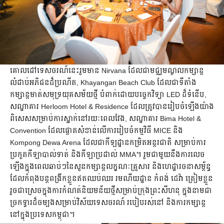
គោលដៅទេសចរណ៍នេះរួមមាន Nirvana ដែលជាមជ្ឈមណ្ឌលកម្សាន្ត
លំដាប់អភិជនដ៏ប្រណីត, Khayangan Beach Club ដែលជាទីតាំង
កម្សាន្តមាត់សមុទ្រយុគសម័យថ្មី បំពាក់ដោយបច្ចេកវិទ្យា LED ដ៏ទំនើប,
សណ្ឋាគារ Herloom Hotel & Residence ដែលត្រូវបានរៀបចំឡើងយ៉ាង
ពិសេសសម្រាប់ការស្នាក់នៅរយៈពេលវែង, សណ្ឋាគារ Bima Hotel &
Convention ដែលផ្តោតសំខាន់លើការរៀបចំកម្មវិធី MICE និង
Kompong Dewa Arena ដែលជាកីឡដ្ឋានកម្រិតអន្តរជាតិ សម្រាប់ការ
ប្រកួតកីឡាបាល់ទាត់ និងកីឡាប្រដាល់ MMA។ រួមជាមួយនឹងការលេច
ឡើងក្នុងពេលឆាប់ៗនៃសួនកម្សាន្តលក្ខណៈគ្រួសារ និងហេដ្ឋារចនាសម្ព័ន្ធ
ដែលកំពុងបន្តពង្រីកខ្លួនឥតឈប់ឈរ រមណីយដ្ឋាន កំពង់ ដេវ៉ា ត្រៀមខ្លួន
រួចជាស្រេចក្នុងការកំណត់និយមន័យថ្មីសម្រាប់ក្រុងព្រះសីហនុ ក្នុងនាមជា
ច្រកទ្វារដ៏ចម្បងសម្រាប់វិស័យទេសចរណ៍ របៀបរស់នៅ និងការកម្សាន្ត
នៅក្នុងប្រទេសកម្ពុជា។