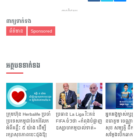
ពាណិជ្ជកម្ម
ពាក្យទាក់ទង
ព័ត៌មាន
Sponsored
អត្ថបទទាក់ទង
ក្រុមហ៊ុន Herbalife ប្រចាំ
ប្រធាន La Liga រិះគន់
អ្នកអង្គម្ចាស់ក្សត្រិ
ប្រទេសកម្ពុជាចែករំលែក
FIFA ចំៗថា «កំពុងបំផ្លាញ
នរោត្តម ចេណ្ណា 
អំពីគន្លឹះ ៥ យ៉ាង ដើម្បី
ឧស្សាហកម្មបាល់ទាត់»
សុខ សម្បត្តិ ដឹកនាំក
រក្សាសុខភាពបេះដូងឱ្យ
សម្តែងបើកឆាកនៃ