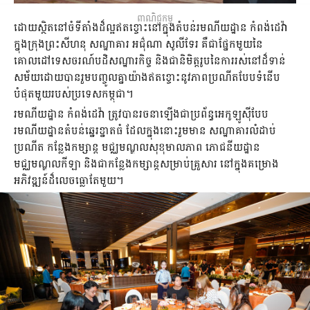
ពាណិជ្ជកម្ម
ដោយស្ថិតនៅចំទីតាំងដ៏ល្អឥតខ្ចោះនៅក្នុងតំបន់រមណីយដ្ឋាន កំពង់ដេវ៉ា
ក្នុងក្រុងព្រះសីហនុ សណ្ឋាគារ អជ៌ុណា សូលីទែរ គឺជាផ្នែកមួយនៃ
គោលដៅទេសចរណ៍បដិសណ្ឋារកិច្ច និងជានិមិត្តរូបនៃការរស់នៅដ៏ទាន់
សម័យដោយបានរួមបញ្ចូលគ្នាយ៉ាងឥតខ្ចោះនូវភាពប្រណីតបែបទំនើប
បំផុតមួយរបស់ប្រទេសកម្ពុជា។
រមណីយដ្ឋាន កំពង់ដេវ៉ា ត្រូវបានរចនាឡើងជាប្រព័ន្ធអេកូឡូស៊ីបែប
រមណីយដ្ឋានតំបន់ឆ្នេរខ្នាតធំ ដែលក្នុងនោះរួមមាន សណ្ឋាគារលំដាប់
ប្រណីត កន្លែងកម្សាន្ត មជ្ឈមណ្ឌលសុខុមាលភាព ភោជនីយដ្ឋាន
មជ្ឈមណ្ឌលកីឡា និងជាកន្លែងកម្សាន្តសម្រាប់គ្រួសារ នៅក្នុងគម្រោង
អភិវឌ្ឍន៍ដ៏លេចធ្លោតែមួយ។