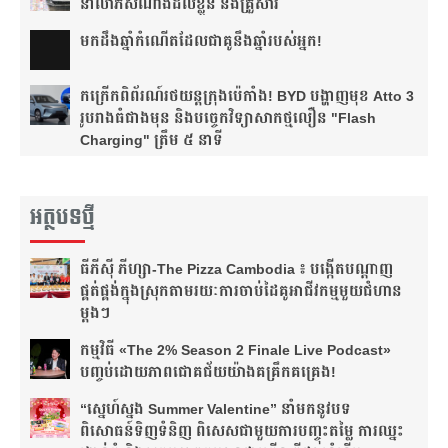
នាំលាភសំណាងដល់ខ្លួន និងគ្រួសារ
មក​ដឹងឆ្នាំ​កំណើត​ដែល​ជា​គូ​នឹង​ឆ្នាំ​របស់​អ្នក!​
កក្រើកពិព័រណ៍រថយន្តក្រុងប៉េកាំង! BYD បង្ហាញមុខ Atto 3
រូបរាងធំជាងមុន និងបច្ចេកវិទ្យាសាកថ្មលឿន "Flash
Charging" ត្រឹម ៥ នាទី
អត្ថបទថ្មី
ធីភីស៊ី ភីហ្សា-The Pizza Cambodia ៖ បង្កើត​បណ្តាញ​
ផ្គត់ផ្គង់​ក្នុង​ស្រុក​តាមរយៈ​ការ​ចាប់​ដៃ​គូ​អាជីវកម្ម​មួយ​ជំហាន​
ម្តងៗ​
កម្មវិធី «The 2% Season 2 Finale Live Podcast»
បញ្ចប់ដោយភាពជោគជ័យយ៉ាងគគ្រឹកគគ្រេង!
“ស្នេហ៍ស្នង Summer Valentine” នាំមកនូវបទ
ពិសោធន៍ទិញទំនិញ ពិសេសជាមួយការបញ្ចុះតម្លៃ ការឈ្នះ