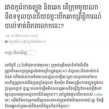
រវាងកូរ៉េខាងត្បូង និងឆេក តើក្រុមមួយណា
នឹងទទួលបានជ័យជម្នះបើកឆាកព្រឹត្តិការណ៍
បាល់ទាត់ពិភពលោកនេះ?
ពុធ, 10 មិថុនា 2026 10:22
ចំនួនមតិ
0
|
ចំនួនចែករំលែក 0
ចន្លោះមិនឃើញ
នៅថ្ងៃទី 12 ខែមិថុនាខាងមុខនេះ ក្រុមជម្រើសជាតិទាំងពីរនឹង
ត្រូវបើកឆាកប្រកួតគ្នាយ៉ាងកក្រើកក្នុងពូល A។ ជំនួបនេះពិតជាសំខាន់
បំផុត ហើយដាច់ខាតមិនអាចចាញ់បានឡើយ ព្រោះថាពួកគេនៅមាន
ភារកិច្ចត្រូវតទល់នឹងក្រុមខ្លាំងដូចជា ម៉ិកស៊ិក និងអាហ្វ្រិកខាងត្បូងក្នុងការ
ប្រកួតបន្ទាប់ ដូច្នេះការចាប់ផ្តើមមិនបានល្អអាចនឹងធ្វើឱ្យឱកាសឡើងទៅ
វគ្គបន្តរបស់ពួកគេជួបហានិភ័យភ្លាមៗ។ នៅក្នុងអត្ថបទវិភាគរបស់
1xBet
នេះ យើងនឹងបកស្រាយពីស្ថានភាពរបស់ក្រុមទាំងពីរមុនពេលប៉ះគ្នា និងអ្វី
ដែលអ្នកគាំទ្រអាចរំពឹងទុកពីជំនួបដ៏ជក់ចិត្តនេះ!