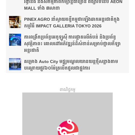
រង្វាន់ធំ និងសកម្មភាពកម្សាន្តជាច្រើន ពីផ្សារទំនើប AEON
MALL ទាំង ៣សាខា
PINEX AGRO នាំ​ស្វាយចន្ទី​កម្ពុជា​ឡើង​ឆាក​អន្តរជាតិ​​ក្នុង​
កម្មវិធី​ IMPACT GALLERIA TOKYO 2026
ការពង្រីកប្រព័ន្ធអេកូឡូស៊ី ការផ្តោតលើតំបន់ និងប្រព័ន្ធ
សុវត្ថិភាព៖ គោលដៅអភិវឌ្ឍន៍ដ៏សំខាន់សម្រាប់ថ្នាលកីឡា
អន្តរជាតិ
គម្រោង Auto City មជ្ឈមណ្ឌលយានយន្តថ្មីសន្លាង​តាម
បណ្តោយផ្លូវ​​៦០ម៉ែត្រ​បើកជួលជាផ្លូវការ
ពាណិជ្ជកម្ម