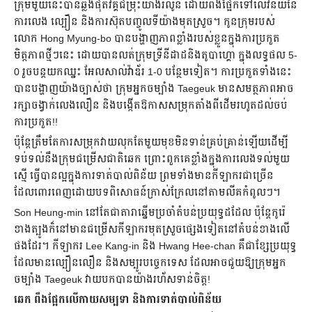
ក្រុមមួយនេះបានឆ្លងផុតវគ្គជម្រុះយ៉ាងរលូន ដោយពឹងផ្អែកទៅលើវិន័យនៃ
ការលេង ល្បឿន និងការស៊ុតបញ្ចូលទីយ៉ាងមុតស្រួច។ កូនក្រុមរបស់
លោក Hong Myung-bo បានបង្ហាញភាពខ្លាំងរបស់ខ្លួនក្នុងការប្រកួត
មិត្តភាពថ្មីៗនេះ ដោយបានលត់ក្រុមទ្រីនីដាដនិងតូបាហ្គោ ក្នុងលទ្ធផល 5-
0 រួចបន្តយកឈ្នះ អែលសាល់វ៉ាឌ័រ 1-0 បន្ថែមទៀត។ ការប្រកួតទាំងនេះ
បានបង្ហាញយ៉ាងច្បាស់ថា ក្រុមអ្នកចម្បាំង Taegeuk មានសមត្ថភាពអាច
រក្សាចង្វាក់លេងលឿន និងបង្កើតឱកាសសម្រុកតាំងពីដើមរហូតដល់ចប់
ការប្រកួត!!
ប៉ុន្តែត្រឹមតែការសម្រុកវាយលុកតែមួយមុខមិនទាន់គ្រប់គ្រាន់ឡើយដើម្បី
ទប់ទល់នឹងក្រុមជម្រើសជាតិឆេក ព្រោះពួកគេខ្លាំងក្នុងការលេងទល់មួយ
ស្មើ ធ្វើបានល្អក្នុងការទាត់បាល់ពិន័យ ព្រមទាំងមានកីឡាករជាច្រើន
ដែលពោរពេញដោយបទពិសោធន៍ក្រាស់ក្រែលនៅតាមលីគកំពូលៗ។
Son Heung-min នៅតែជាតារាឆ្នើមប្រចាំតំបន់ប្រយុទ្ធដដែល ប៉ុន្តែកូរ៉េ
ខាងត្បូងក៏នៅមានជម្រើសកីឡាករមុតស្រួចផ្សេងទៀតនៅតំបន់ខាងលើ
ផងដែរ។ កីឡាករ Lee Kang-in និង Hwang Hee-chan គឺជាខ្សែប្រយុទ្ធ
ដែលមានល្បឿនលឿន និងសម្បូរបច្ចេកទេស ដែលអាចជួយឱ្យក្រុមអ្នក
ចម្បាំង Taegeuk វាយបកបានយ៉ាងរហ័សទាន់ចិត្ត!
ឆេក ពឹងផ្អែកលើកាយសម្បទា និងការទាត់បាល់ពិន័យ