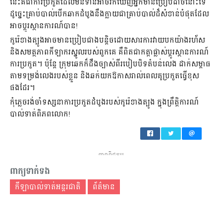
នេះគឺជាការប្រកួតដែលមិនទាន់អាចរកឃើញអ្នកមានប្រៀបដាច់នោះទេ
ដូច្នេះគ្រាប់បាល់បើកឆាកដំបូងនឹងក្លាយជាគ្រាប់បាល់ដ៏សំខាន់បំផុតដែល
អាចប្តូរស្ថានការណ៍បាន!
កូរ៉េខាងត្បូងអាចមានប្រៀបជាងបន្តិចដោយសារការវាយបកយ៉ាងរហ័ស
និងសមត្ថភាពកីឡាករស្នូលរបស់ពួកគេ គឺពិតជាកត្តាផ្លាស់ប្តូរស្ថានការណ៍
ការប្រកួត។ ប៉ុន្តែ ក្រុមឆេកក៏ដឹងច្បាស់ពីរបៀបបិទតំបន់លេង ដាក់សម្ពាធ
តាមទម្រង់លេងរបស់ខ្លួន និងឆក់យកឱកាសរាល់ពេលគូប្រកួតធ្វើខុស
ផងដែរ។
កុំភ្លេចរង់ចាំទស្សនាការប្រកួតដំបូងរបស់កូរ៉េខាងត្បូង ក្នុងព្រឹត្តិការណ៍
បាល់ទាត់ពិភពលោក!
ពាណិជ្ជកម្ម
ពាក្យទាក់ទង
កីឡាបាល់ទាត់អន្តរជាតិ
ព័ត៌មាន