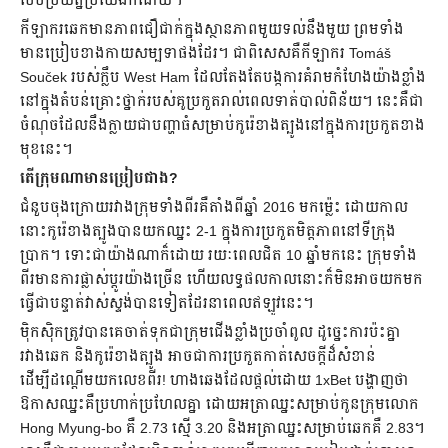
បែបប្រយ័ត្នប្រយែងក៏ដោយ។
កីឡាករឆេកមានភាពជឿជាក់ក្នុងស្ថានភាពមួយទល់នឹងមួយ ព្រមទាំង
មានប្រៀបខាងកាយសម្បទាផងដែរ។ ជាពិសេសគឺកីឡាករ Tomáš
Souček របស់ក្លឹប West Ham ដែលតែងតែបង្កការគំរាមកំហែងយ៉ាងខ្លាំង
នៅក្នុងតំបន់គ្រោះថ្នាក់របស់គូប្រកួតរាល់ពេលទាត់បាល់ពិន័យ។ នេះគឺជា
ចំណុចដែលនឹងក្លាយជាបញ្ហាធំសម្រាប់កូរ៉េខាងត្បូងនៅក្នុងការប្រកួតខាង
មុខនេះ។
តើក្រុមណាមានប្រៀបជាង?
ជំនួបចុងក្រោយរវាងក្រុមទាំងពីរគឺតាំងពីឆ្នាំ 2016 មកម្ល៉េះ ដោយកាល
នោះកូរ៉េខាងត្បូងបានយកឈ្នះ 2-1 ក្នុងការប្រកួតមិត្តភាពនៅទីក្រុង
ប្រាក។ ទោះជាយ៉ាងណាក៏ដោយ រយៈពេលជិត 10 ឆ្នាំមកនេះ ក្រុមទាំង
ពីរមានការផ្លាស់ប្តូរយ៉ាងច្រើន ហើយលទ្ធផលកាលនោះក៏មិនអាចយកមក
ធ្វើជាបន្ទាត់វាស់ស្ទង់បានទៀតដែរនាពេលឥឡូវនេះ។
ម៉ិកស៊ិកត្រូវបានគេចាត់ទុកជាក្រុមជើងខ្លាំងប្រចាំពូល ដូច្នេះការប៉ះគ្នា
រវាងឆេក និងកូរ៉េខាងត្បូង អាចជាការប្រកួតកាត់សេចក្តីដ៏សំខាន់
ដើម្បីដណ្តើមយកលេខពីរ! ហាងឆេងដែលផ្តល់ដោយ 1xBet បង្ហាញថា
ឱកាសឈ្នះគឺប្រហាក់ប្រហែលគ្នា ដោយអត្រាឈ្នះសម្រាប់កូនក្រុមលោក
Hong Myung-bo គឺ 2.73 ស្មើ 3.20 និងអត្រាឈ្នះសម្រាប់ឆេកគឺ 2.83។