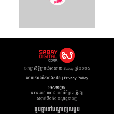
​© រក្សា​សិទ្ធិ​គ្រប់​យ៉ាង​ដោយ​ Sabay ឆ្នាំ​២០២៤
គោលការណ៍​ភាព​ឯកជន | Privacy Policy
អាសយដ្ឋាន
អគារ​លេខ ៣០៨ មហាវិថីព្រះមុន្នីវង្ស
សង្កាត់បឹងរាំង ខណ្ឌដូនពេញ
ជួបគ្នានៅបណ្តាញសង្គម