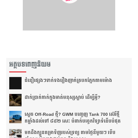
អត្ថបទពេញនិយម
ជំនឿ​ផ្សេងៗ​ទាក់ទង​រឿង​ញាក់​ត្របក​ភ្នែក​តាម​ម៉ោង​
ដាក់​ប្រាក់​កាក់​ក្នុង​មាត់​មនុស្ស​ស្លាប់ ដើម្បី​អ្វី?
ស្តេច Off-Road ថ្មី? GWM បញ្ចេញ Tank 700 ស៊េរីថ្មី
កម្លាំងដល់ទៅ ៨៥២ សេះ បំពាក់បច្ចេកវិទ្យាទំនើបបំផុត
មកដឹងក្បួនតម្រាទិញរបស់ទ្រព្យ តាមថ្ងៃនីមួយៗ ទើប