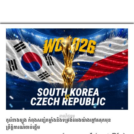
ពាណិជ្ជកម្ម
កូរ៉េខាងត្បូង កំពុងសន្សំកម្លាំងនិងទម្រង់លេងយ៉ាងក្ដៅគគុកមុន
ព្រឹត្តិការណ៍ចាប់ផ្តើម