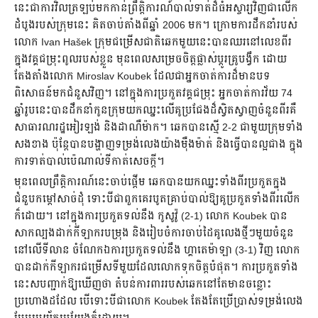
នេះជាការវិលត្រឡប់មកកាន់ព្រឹត្តិការណ៍បាល់ទាត់ដ៏ធំអស្ចារ្យវិញជាលើក
ដំបូងរបស់ក្រុមនេះ គិតចាប់តាំងពីឆ្នាំ 2006 មក។ ក្រោមការដឹកនាំរបស់
លោក Ivan Hašek ក្រុមជម្រើសជាតិឆេកមួយនេះបានឈរនៅលេខពីរ
ក្នុងវគ្គជម្រុះពូលរបស់ខ្លួន មុនពេលសម្រេចចិត្តផ្លាស់ប្តូរគ្រូបង្វឹក ដោយ
តែងតាំងលោក Miroslav Koubek ដែលជាអ្នកចាត់ការដ៏មានបទ
ពិសោធន៍មកជំនួសវិញ។ នៅក្នុងការប្រកួតវគ្គជម្រុះ អ្នកចាត់ការវ័យ 74
ឆ្នាំរូបនេះបានដឹកនាំកូនក្រុមយកឈ្នះលើគូប្រជែងដ៏ស្វិតស្វាញចំនួនពីរគឺ
សាធារណរដ្ឋអៀរឡង់ និងដាណឺម៉ាក។ ឆេកបានស្មើ 2-2 ជាមួយក្រុមទាំង
សងខាង ប៉ុន្តែបានបង្ហាញទម្រង់លេងយ៉ាងម៉ឺងម៉ាត់ និងធ្វើបានល្អជាង ក្នុង
ការទាត់បាល់ប៉េណាល់ទីកាត់សេចក្តី។
មុនពេលព្រឹត្តិការណ៍នេះចាប់ផ្តើម ឆេកបានយកឈ្នះទាំងពីរប្រកួតក្នុង
ជំនួបកម្តៅសាច់ដុំ ទោះបីជាពួកគេរបូតគ្រាប់បាល់ឱ្យគូប្រកួតទាំងពីរលើក
ក៏ដោយ។ នៅក្នុងការប្រកួតទល់នឹង កូសូវ៉ូ (2-1) លោក Koubek បាន
សាកល្បងដាក់កីឡាករបម្រុង និងរៀបចំការចាប់ដៃគូលេងថ្មីៗមួយចំនួន
នៅលើទីលាន ចំណែកឯការប្រកួតទល់នឹង ហ្គាតេម៉ាឡា (3-1) វិញ លោក
បានដាក់កីឡាករជម្រើសទីមួយដែលលោកទុកចិត្តបំផុត។ ការប្រកួតទាំង
នេះសបញ្ជាក់ឱ្យឃើញថា តំបន់ការពាររបស់ឆេកនៅតែមានចន្លោះ
ប្រហោងដដែល បើទោះបីជាលោក Koubek តែងតែប្រើប្រាស់ទម្រង់លេង