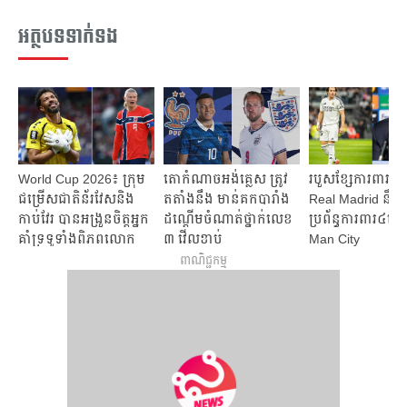
អត្ថបទទាក់ទង
World Cup 2026៖ ក្រុម
តោកំណាចអង់គ្លេស ត្រូវ
របួស​ខ្សែការពារ​ច្រ
ជម្រើសជាតិន័រវែសនិង
តតាំងនឹង មាន់គកបារាំង
Real Madrid នឹង​ប្
កាប់វែរ បានអង្រួនចិត្តអ្នក
ដណ្តើមចំណាត់ថ្នាក់លេខ
ប្រព័ន្ធ​ការពារ​៤​នេះ
គាំទ្រទូទាំងពិភពលោក
៣ វើលខាប់
Man City ​
ពាណិជ្ជកម្ម