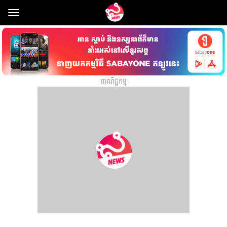
Toggle
navigation
ពាណិជ្ជកម្ម