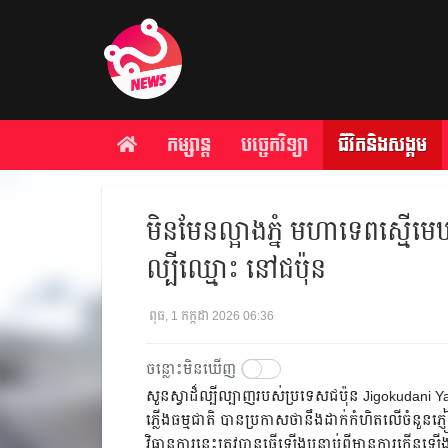
កម្សាន្ត
បច្ចេកវិទ្យា
ជីវិតនិងសង្គម
មិនមែនល្អាងភ្នំ មហាទេពស្មើមេឃ
ល្បីឈ្មោះ នៅជប៉ុន
ពុធ, 1 កក្កដា 2026 06:36
ចន្លោះមិនឃើញ
សួនស្វាដ៏ល្បីល្បាញរបស់ប្រទេសជប៉ុន Jigokudani Ya
ភ្លើងធម្មជាតិ បានប្រកាសថានឹងដាក់កំហិតលើចំនួនភ្ញៀ
វិធានការនេះត្រូវបានធ្វើឡើងបន្ទាប់ពីមានការកើន