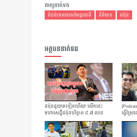
ពាក្យទាក់ទង
តំបន់ទេសចរណ៍អន្តរជាតិ
ព័ត៌មាន
ជប៉ុន
អត្ថបទទាក់ទង
ជប៉ុនជួយគេទៀតហើយ! លើកនេះ
[Podcas
មហាសេដ្ឋីជប៉ុនបរិច្ចាគ ៨,៧ លាន
ធ្វើស្រែ
ដុល្លារ ជួយដល់អ...
នៅតំបន.