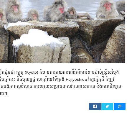
ដូចជា ក្យូតូ (Kyoto) ក៏មានការរាយការណ៍អំពីការរំខានដល់ស្រ្តីសម្តែង
នេះ ពិធីបុណ្យផ្កាសាគូរ៉ានៅទីក្រុង Fujiyoshida ក្បែរភ្នំភូជី ក៏ត្រូវ
របាត់បង់ភាពស្ងប់ស្ងាត់ ការចោលសម្រាមពាសវាលពាសកាល និងការដើរចូល
ញាត៕