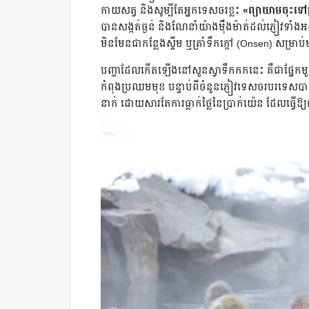
កាយសត្វ និងសូម្បីតែអ្នកទេសចរខ្លះ
«ព្យាយាមចុះទៅត្
បានសង្កត់ធ្ងន់ និងណែនាំយ៉ាងម៉ឺងម៉ាត់ដល់ភ្ញៀវទាំង
មិនមែនជាកន្លែងស្ទីម ឬត្រាំទឹកក្តៅ (Onsen) សម្រ
បញ្ហាដែលកើតឡើងនៅសួនស្វាទឹកកកនេះ គឺជាផ្នែកម
កំពុងប្រឈមមុខ បន្ទាប់ពីចំនួនភ្ញៀវទេសចរបរទេស
នាក់ ដោយសារតែការធ្លាក់ថ្លៃនៃប្រាក់យ៉េន ដែលធ