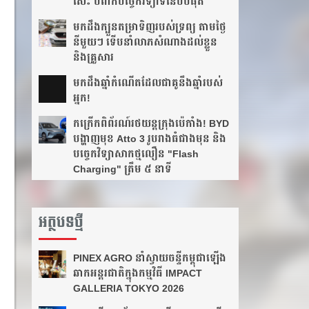
សេះ បំពាក់បច្ចេកវិទ្យាទំនើបបំផុត
មកដឹងក្បួនតម្រាទិញរបស់ទ្រព្យ តាមថ្ងៃ
នីមួយៗ ទើបនាំលាភសំណាងដល់ខ្លួន
និងគ្រួសារ
មក​ដឹងឆ្នាំ​កំណើត​ដែល​ជា​គូ​នឹង​ឆ្នាំ​របស់​
អ្នក!​
កក្រើកពិព័រណ៍រថយន្តក្រុងប៉េកាំង! BYD
បង្ហាញមុខ Atto 3 រូបរាងធំជាងមុន និង
បច្ចេកវិទ្យាសាកថ្មលឿន "Flash
Charging" ត្រឹម ៥ នាទី
អត្ថបទថ្មី
PINEX AGRO នាំ​ស្វាយចន្ទី​កម្ពុជា​ឡើង​
ឆាក​អន្តរជាតិ​​ក្នុង​កម្មវិធី​ IMPACT
GALLERIA TOKYO 2026