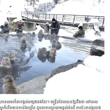
អ្នកទេសចរក៏ជាកង្វល់ចម្បងផងដែរ។ មន្ត្រីដដែលបានឱ្យដឹងថា នៅពេល
ាក៏កើតមានកាន់តែច្រើន ដូចជាការព្យាយាមផ្តល់ចំណី ការប៉ះពាល់រូបរាង