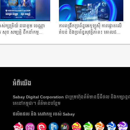
្ចាស់ក្សត្រិយ៍ នរោត្តម ចេណ្ណា
ការពង្រីកប្រព័ន្ធអេកូឡូស៊ី ការផ្តោតលើ
ុខ សម្បត្តិ ដឹកនាំកម្ម...
តំបន់ និងប្រព័ន្ធសុវត្ថិភាព៖ គោលដ...
អំពីយើង
Sabay Digital Corporation
ជា​ក្រុមហ៊ុន​ព័ត៌មាន​ឌីជីថល និង​កម្សាន្ត
គេ​នៅ​កម្ពុជា។
ព័ត៌មាន​បន្ថែម
ផលិត​ផល​ និង​ សេវាកម្ម របស់ Sabay