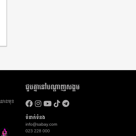
ជួបគ្នានៅបណ្តាញសង្គម
​ឈាន​មុខ​
ទំនាក់ទំនង
info@sabay.com
023 228 000