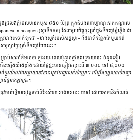
្នុងជ្រលងភ្នំដែលមានកម្ពស់ ៨៥០ ម៉ែត្រ ក្នុងតំបន់ណាហ្គាណូ ភាគកណ្តាល
anese macaques (ស្វាទឹកកក) ដែលចូលចិត្តចុះត្រាំក្នុងទឹកក្តៅភ្នំភ្លើង ជា
រូវបានគេចាត់ទុកជា «ឋានសួគ៌របស់សត្វស្វា» និងជាទីកន្លែងតែមួយគត់
្វាព្រៃត្រាំទឹកក្តៅបែបនេះ។
ែងប្រាប់សារព័ត៌មានថា ក្នុងរយៈពេលប៉ុន្មានឆ្នាំចុងក្រោយនេះ ចំនួនភ្ញៀវ
ើងយ៉ាងខ្លាំង ដោយថ្ងៃខ្លះមានភ្ញៀវចន្លោះពី ៣,០០០ ទៅ ៤,០០០
ជួរយ៉ាងវែងអន្លាយនៅខាងក្រៅបញ្ជរលក់សំបុត្រ។ ដើម្បីសម្រួលដល់បញ្ហា
ប្រព័ន្ធអនឡាញ»
។
្រូវចាប់ផ្តើមអនុវត្តចាប់ពីខែសីហា ខាងមុខនេះ តទៅ ដោយអាចនឹងកំណត់