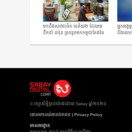
មកដឹងសាវតាពិត ចេតិយ២ ដែលមេ
អ្នកអង្គម
ដឹកនាំ ជប៉ុន គ្រប់រូបមកកម្ពុជាតែងតែ
និងលោក ស
ទៅគោរពមិន...
​© រក្សា​សិទ្ធិ​គ្រប់​យ៉ាង​ដោយ​ Sabay ឆ្នាំ​២០២៤
គោលការណ៍​ភាព​ឯកជន | Privacy Policy
អាសយដ្ឋាន
អគារ​លេខ ៣០៨ មហាវិថីព្រះមុន្នីវង្ស