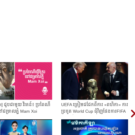
t] ជួបជាមួយ វិរតន៍៖ ប្រពៃណី
UEFA ត្រៀមជជែកពីការ «ពហិកា» ការ
នៅជម្រាលភ្នំ Mam Xoi ​
ប្រកួត World Cup ជុំវិញផែនការFIFA
..
ចងលក់...