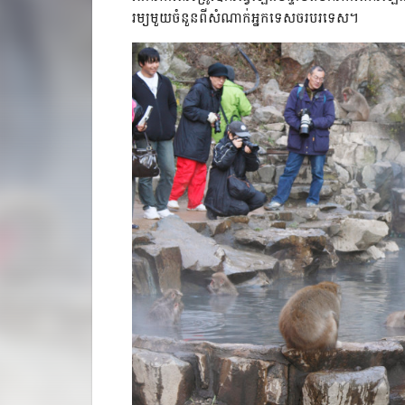
រម្យមួយចំនួនពីសំណាក់អ្នកទេសចរបរទេស។