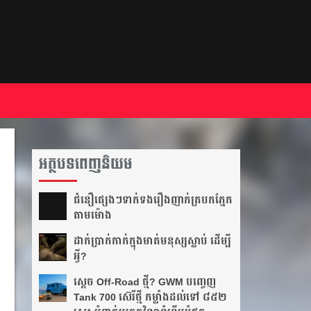
អត្ថបទពេញនិយម
ជំនឿ​ផ្សេងៗ​ទាក់ទង​រឿង​ញាក់​ត្របក​ភ្នែក​
តាម​ម៉ោង​
ដាក់​ប្រាក់​កាក់​ក្នុង​មាត់​មនុស្ស​ស្លាប់ ដើម្បី​
អ្វី?
ស្តេច Off-Road ថ្មី? GWM បញ្ចេញ
Tank 700 ស៊េរីថ្មី កម្លាំងដល់ទៅ ៨៥២