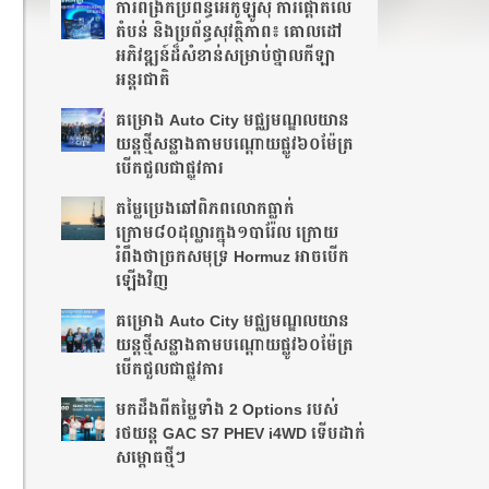
ការពង្រីកប្រព័ន្ធអេកូឡូស៊ី ការផ្តោតលើ
តំបន់ និងប្រព័ន្ធសុវត្ថិភាព៖ គោលដៅ
អភិវឌ្ឍន៍ដ៏សំខាន់សម្រាប់ថ្នាលកីឡា
អន្តរជាតិ
គម្រោង Auto City មជ្ឈមណ្ឌលយាន
យន្តថ្មីសន្លាង​តាមបណ្តោយផ្លូវ​​៦០ម៉ែត្រ​
បើកជួលជាផ្លូវការ
តម្លៃប្រេងឆៅពិភពលោកធ្លាក់
ក្រោម៨០ដុល្លារក្នុង១បារ៉ែល ក្រោយ
រំពឹងថា​ច្រកសមុទ្រ Hormuz អាចបើក
ឡើងវិញ
គម្រោង Auto City មជ្ឈមណ្ឌលយាន
យន្តថ្មីសន្លាង​តាមបណ្តោយផ្លូវ​​៦០ម៉ែត្រ​
បើកជួលជាផ្លូវការ
មកដឹងពីតម្លៃទាំង 2 Options របស់
រថយន្ត GAC S7 PHEV i4WD ទើបដាក់
សម្ពោធថ្មីៗ