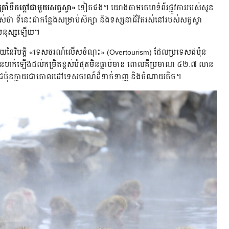
រាំទឹកក្តៅជាមួយសត្វស្វា»
ទៀតផង។ យោងតាមគេហទំព័រផ្លូវការរបស់សួន
អស់ថា ទីនេះជាកន្លែងសម្រាប់សិក្សា និងទស្សនាជីវិតរស់នៅរបស់សត្វស្វា
ាប់មនុស្សឡើយ។
ួយនៃវិបត្តិ «ទេសចរណ៍លើសចំណុះ» (Overtourism) ដែលប្រទេសជប៉ុន
បានហក់ឡើងដល់កម្រិតខ្ពស់បំផុតមិនធ្លាប់មាន ពោលគឺប្រមាណ ៤២.៧ លាន
្វើឱ្យជប៉ុនក្លាយជាគោលដៅទេសចរណ៍ដ៏ទាក់ទាញ និងចំណាយតិច។