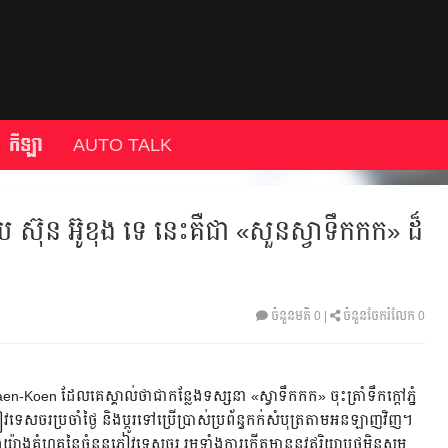
កីឡា
AUTO TALK
 ស៊ុន អ៊ូខុង ទេ នេះគឺជា «សួនស្វាទឹកកក» ដ៏
ចំនួនមតិ
0
|
ចំនួនចែករំលែក 0
en-Koen ដែលគេស្គាល់ថាជាកន្លែងទស្សនា «ស្វាទឹកកក» ចុះត្រាំទឹកក្តៅភ្នំ
វទេសចរប្រចាំថ្ងៃ និងប្តូរទៅប្រើប្រាស់ប្រព័ន្ធកក់សំបុត្រតាមអនឡាញវិញ។
ឡើងយ៉ាងគំហុគនៃចំនួនភ្ញៀវទេសចរ រួមទាំងការកើតមាននូវឥរិយាបថមិនសម