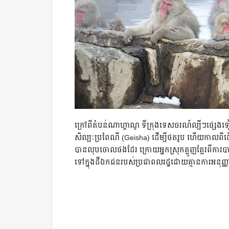
ក្រៅពីតំបន់ណាហ្គាណូ ទីក្រុងទេសចរណ៍ល្បីៗផ្សេងទៀត
សិល្បៈប្រពៃណី (Geisha) ដើម្បីថតរូប ហើយកាលពីដើមឆ្នាំ
បានលុបចោលផងដែរ ក្រោយអ្នកស្រុកត្អូញត្អែរពីកា
ទៅក្នុងដីឯកជនរបស់ប្រជាពលរដ្ឋដោយគ្មានការអនុញ្