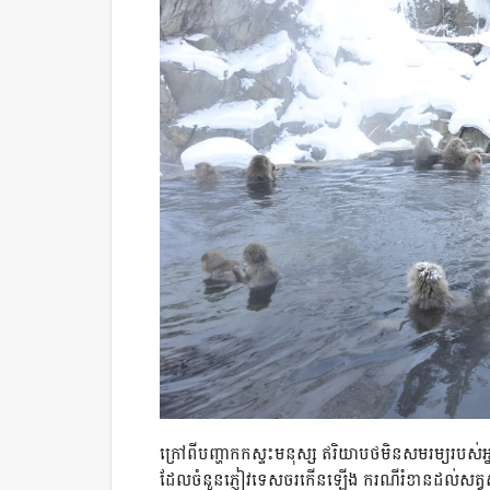
ក្រៅពីបញ្ហាកកស្ទះមនុស្ស ឥរិយាបថមិនសមរម្យរបស់
ដែលចំនួនភ្ញៀវទេសចរកើនឡើង ករណីរំខានដល់សត្វស្វ