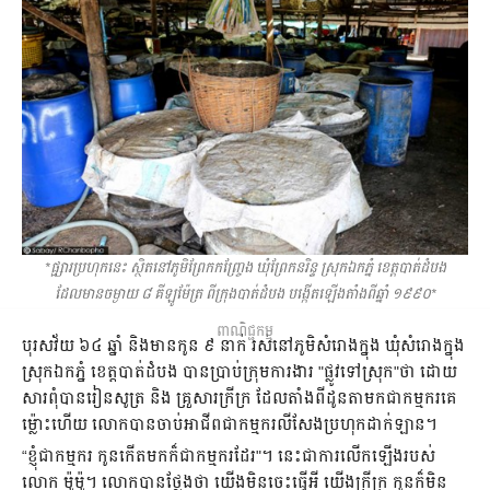
*ផ្ផ្សារ​ប្រហុក​នេះ​​ ស្ថិត​នៅ​​ភូមិព្រែកកញ្ច្រែង ឃុំព្រែកនរិន្ទ ស្រុកឯកភ្នំ ខេត្តបាត់ដំបង
ដែលមាន​ចម្ងាយ ៨ គីឡូម៉ែត្រ ​ពី​ក្រុង​បាត់​ដំបង បង្កើត​ឡើង​តាំង​ពី​ឆ្នាំ ១៩៩០*
ពាណិជ្ជកម្ម
បុរស​វ័យ ៦៤ ឆ្នាំ និង​មាន​កូន​ ៩ នាក់​ រស់​នៅ​ភូមិ​សំរោងក្នុង ឃុំ​សំរោង​ក្នុង
ស្រុក​ឯកភ្នំ ខេត្ត​បាត់​ដំបង បាន​ប្រាប់​ក្រុម​ការងារ "ផ្លូវ​ទៅ​ស្រុក"​ថា ដោយ​
សារ​ពុំ​បាន​រៀន​សូត្រ និង គ្រួសារ​ក្រីក្រ ដែល​តាំង​ពី​ដូនតា​មក​ជា​កម្មករ​គេ
ម៉្លោះ​ហើយ​ លោក​បាន​ចាប់​អាជីព​ជា​កម្មករ​លីសែង​ប្រហុក​ដាក់​ឡាន។
“ខ្ញុំ​ជា​កម្មករ​ កូន​កើត​មក​ក៏​ជា​កម្មករ​ដែរ"។ នេះ​ជា​ការ​លើក​ឡើង​របស់
លោក ម៉ូម៉ូ។ លោក​បាន​ថ្លែង​ថា យើង​មិន​ចេះ​ធ្វើ​អី យើង​ក្រីក្រ កូន​ក៏​មិន​