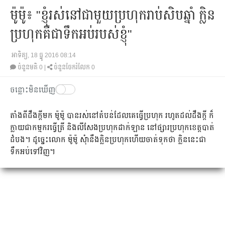
ម៉ូម៉ូ៖ "ខ្ញុំ​រស់​នៅ​ជាមួយ​ប្រហុក​រាប់​សិប​ឆ្នាំ​ ក្លិន​
ប្រហុក​គឺជា​ទឹក​អប់​របស់​ខ្ញុំ"
អាទិត្យ, 18 ធ្នូ 2016 08:14
ចំនួនមតិ
0
|
ចំនួនចែករំលែក 0
ចន្លោះមិនឃើញ
តាំង​ពី​ដឹង​ក្ដី​មក​ ម៉ូម៉ូ បាន​រស់​នៅ​តំបន់​ដែល​គេ​ធ្វើ​ប្រហុក រហូត​ដល់​ដឹង​​ក្ដី ក៏​
ក្លាយ​ជា​កម្មករ​ធ្វើ​ត្រី និង​លីសែង​ប្រហុក​ដាក់​ឡាន នៅ​ផ្សារ​ប្រហុក​ខេត្ត​បាត់​
ដំបង។ ដូច្នេះ​លោក ម៉ូម៉ូ សុំា​នឹង​ក្លិន​ប្រហុក​ហើយ​ចាត់​ទុក​ថា ក្លិន​នេះ​ជា​
ទឹក​អប់​ទៅ​វិញ។