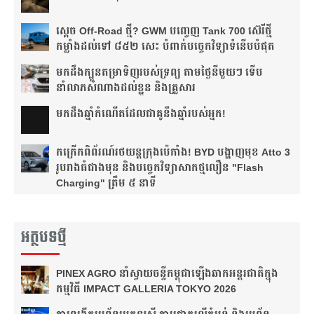
ស្តេច Off-Road ថ្មី? GWM បញ្ចេញ Tank 700 ស៊េរីថ្មី
កម្លាំងដល់ទៅ ៨៥២ សេះ បំពាក់បច្ចេកវិទ្យាទំនើបបំផុត
មកដឹងក្បួនតម្រាទិញរបស់ទ្រព្យ តាមថ្ងៃនីមួយៗ ទើប
នាំលាភសំណាងដល់ខ្លួន និងគ្រួសារ
មក​ដឹងឆ្នាំ​កំណើត​ដែល​ជា​គូ​នឹង​ឆ្នាំ​របស់​អ្នក!​
កក្រើកពិព័រណ៍រថយន្តក្រុងប៉េកាំង! BYD បង្ហាញមុខ Atto 3
រូបរាងធំជាងមុន និងបច្ចេកវិទ្យាសាកថ្មលឿន "Flash
Charging" ត្រឹម ៥ នាទី
អត្ថបទថ្មី
PINEX AGRO នាំ​ស្វាយចន្ទី​កម្ពុជា​ឡើង​ឆាក​អន្តរជាតិ​​ក្នុង​
កម្មវិធី​ IMPACT GALLERIA TOKYO 2026