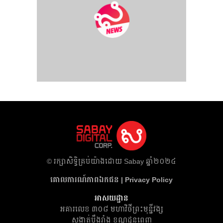
​© រក្សា​សិទ្ធិ​គ្រប់​យ៉ាង​ដោយ​ Sabay ឆ្នាំ​២០២៤
គោលការណ៍​ភាព​ឯកជន | Privacy Policy
អាសយដ្ឋាន
អគារ​លេខ ៣០៨ មហាវិថីព្រះមុន្នីវង្ស
សង្កាត់បឹងរាំង ខណ្ឌដូនពេញ