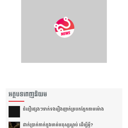
អត្ថបទពេញនិយម
ជំនឿ​ផ្សេងៗ​ទាក់ទង​រឿង​ញាក់​ត្របក​ភ្នែក​តាម​ម៉ោង​
ដាក់​ប្រាក់​កាក់​ក្នុង​មាត់​មនុស្ស​ស្លាប់ ដើម្បី​អ្វី?