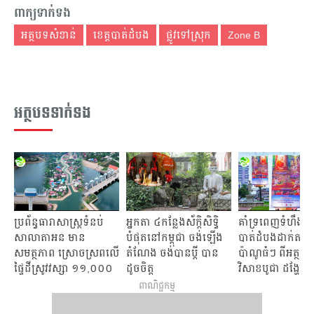
ពាក្យទាក់ទង
អត្ថបទសំខាន់
ខេត្តបាត់ដំបង
ផ្លូវ​ទៅស្រុក
Zone B
អត្ថបទទាក់ទង
ប្រព័ន្ធធារាសាស្ត្រទំនប់
អ្នក​តា​ ៤​កន្លែង​ស័ក្ដិសិទ្ធិ​
គាំទ្រពេញទំហឹង! ខេ
សាលាតាអន មាន
បំផុត​នៅ​កម្ពុជា ចង់​ឡើង​
បាត់ដំបងដាក់តាំងផ្
សមត្ថភាព ស្រោចស្រពលើ
តំណែង ចង់​បាន​ប្ដី បាន
ប៉ាណូធំៗ ពីអត្ថន័
ផ្ទៃដីស្រូវវស្សា ១១,០០០
ដូចចិត្ត
វិសាខបូជា ដង្ហែតាម
ហិកតា
ដាច់កន្ទុយភ្នែក
ពាណិជ្ជកម្ម