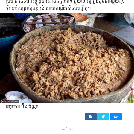
ប្រហុក តែ​ចំពោះ​ខ្ញុំ​ ខ្ញុំ​មិន​ដែល​ធំ​ក្លិន​អី​ទេ ផ្ទុយ​ទៅវិញ​ក្លិន​ដូចជា​ឈ្ងុយ​ដូច​
ទឹក​អប់​សម្រាប់​រូប​ខ្ញុំ (និយាយ​បណ្ដើរ​សើច​បណ្ដើរ)៕
អត្ថបទ៖
ប៊ិន ប៊ុណ្ណា
ពាណិជ្ជកម្ម