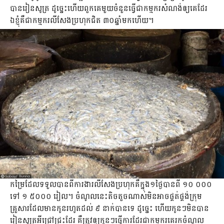
បាន​រៀន​សូត្រ ដូច្នេះ​ហើយ​ពួកគេ​មួយ​ចំនួន​ធ្វើ​ជា​កម្មករ​សំណង់​ឲ្យ​គេ​ដែរ
ឯ​ខ្ញុំ​គឺជា​កម្មករ​លីសែង​ប្រហុក​ជិត ៣០ឆ្នាំ​មក​ហើយ។
កម្រៃ​ដែល​ទទួល​បាន​ពី​ការងារ​លីសែង​ប្រហុក​គឺ​ក្នុង​១ថ្ងៃ​បាន​ពី ១០ ០០០
ទៅ ១ ៥០០០ រៀល។ ចំណូល​នេះ​តិចតួច​ណាស់​មិន​អាច​ផ្គត់ផ្គង់​ក្រុម​
គ្រួសារ​ដែល​មាន​កូន​រហូត​ដល់​ ៩ នាក់​បាន​ទេ ដូច្នេះ ហើយ​កូន​ៗ​មិន​បាន​
រៀន​សូត្រ​អី​ជ្រៅជ្រះ​ដែរ គឺ​ត្រូវ​ឲ្យ​កូនៗ​ធ្វើ​ការ​ដែរ​ជា​កម្មករ​គេ​រកចំណូល​