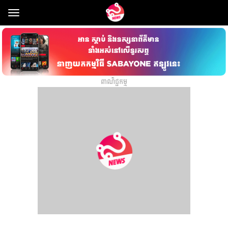
Toggle
navigation
ពាណិជ្ជកម្ម