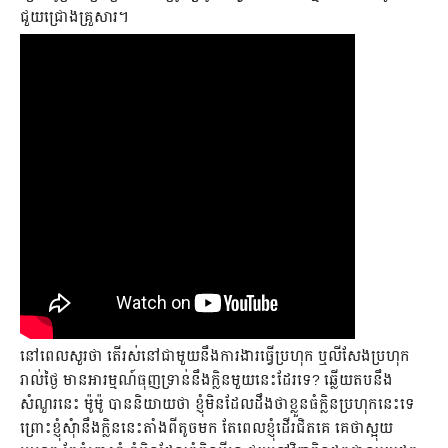
ជួយ​ជ្រោង​គ្រួសារ។
នៅ​ពេល​សួរ​ថា តើ​រស់​នៅ​ជាមួយ​នឹង​ការងារ​ធ្វើ​ប្រហុក ឬ​លីសែង​ប្រហុក​
រាល់​ថ្ងៃ មាន​អារម្មណ៍​ធុញទ្រាន់​នឹង​ក្លិន​មួយ​នេះ​ដែរ​ទេ? ឆ្លើយ​តប​នឹង​
សំណួរ​នេះ ម៉ូម៉ូ បាន​និយាយ​ថា ខ្ញុំ​មិន​ដែល​ដឹង​ថា​ខ្លួន​ធំ​ក្លិន​ប្រហុក​នេះ​ទេ
ព្រោះ​ខ្ញុំ​សុំា​នឹង​ក្លិន​នេះ​តាំង​ពី​តូច​មក តែ​ពេល​ខ្ញុំ​ដើរ​ជិត​គេ​ គេ​ថា​ស្អុយ​