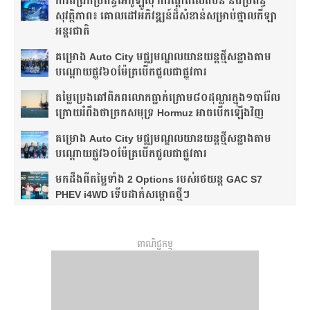
ការពង្រីកប្រព័ន្ធអេកូឡូស៊ី ការផ្តោតលើតំបន់ និងប្រព័ន្ធ
សុវត្ថិភាព៖ គោលដៅអភិវឌ្ឍន៍ដ៏សំខាន់សម្រាប់ថ្នាលកីឡា
អន្តរជាតិ
គម្រោង Auto City មជ្ឈមណ្ឌលយានយន្តថ្មីសន្លាង​តាម
បណ្តោយផ្លូវ​​៦០ម៉ែត្រ​បើកជួលជាផ្លូវការ
តម្លៃប្រេងឆៅពិភពលោកធ្លាក់ក្រោម៨០ដុល្លារក្នុង១បារ៉ែល
ក្រោយរំពឹងថា​ច្រកសមុទ្រ Hormuz អាចបើកឡើងវិញ
គម្រោង Auto City មជ្ឈមណ្ឌលយានយន្តថ្មីសន្លាង​តាម
បណ្តោយផ្លូវ​​៦០ម៉ែត្រ​បើកជួលជាផ្លូវការ
មកដឹងពីតម្លៃទាំង 2 Options របស់រថយន្ត GAC S7
PHEV i4WD ទើបដាក់សម្ពោធថ្មីៗ
ពាណិជ្ជកម្ម