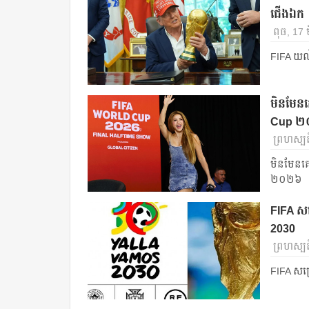
ជើងឯក
ពុធ, 17 
FIFA យល
មិនមែនគ
Cup 
ព្រហស្ប
មិនមែនគេ
២០២៦
FIFA សម្រេ
2030
ព្រហស្បតិ
FIFA សម្រេ