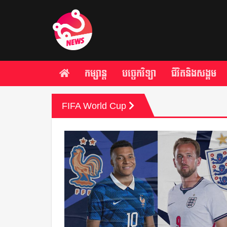
កម្សាន្ត
បច្ចេកវិទ្យា
ជីវិតនិងសង្គម
FIFA World Cup