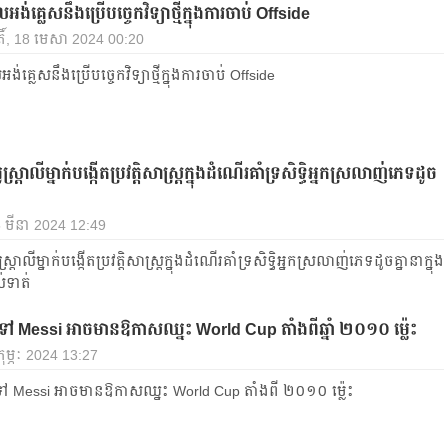
អង់គ្លេស​នឹង​ប្រើ​បច្ចេកវិទ្យា​ថ្មី​ក្នុង​ការ​ចាប់ Offside
តិ៍, 18 មេសា 2024 00:20
ង់គ្លេស​នឹង​ប្រើ​បច្ចេកវិទ្យា​ថ្មី​ក្នុង​ការ​ចាប់ Offside
្ត្រាលី​ម្នាក់​បង្កើត​ប្រវត្តិសាស្ត្រ​ក្នុង​ដំណើរ​គាំទ្រសិទ្ធិអ្នក​ស្រលាញ់​ភេទ​ដូច​
5 មីនា 2024 12:49
ត្រាលី​ម្នាក់​បង្កើត​ប្រវត្តិសាស្ត្រ​ក្នុង​ដំណើរ​គាំទ្រសិទ្ធិអ្នក​ស្រលាញ់​ភេទ​ដូច​គ្នា​នា​ក្នុង​
់ទាត់
ទៅ Messi អាច​មាន​ឱកាស​ឈ្នះ World Cup តាំង​ពីឆ្នាំ ២០១០ ម៉្លេះ
កុម្ភៈ 2024 13:27
ទៅ Messi អាច​មាន​ឱកាស​ឈ្នះ World Cup តាំង​ពី ២០១០ ម៉្លេះ