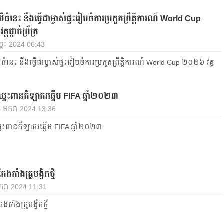
ដ៏ធំនេះ នឹងធ្វើជាម្ចាស់ផ្ទះរៀបចំការប្រកួតព្រឹត្តិការណ៍ World Cup
ផ្តាច់ព្រ័ត្រ
កុម្ភៈ 2024 06:43
៏ធំនេះ នឹងធ្វើជាម្ចាស់ផ្ទះរៀបចំការប្រកួតព្រឹត្តិការណ៍ World Cup ២០២៦ វគ្គ
នះ​ពាន​កីឡាករ​ឆ្នើម​ FIFA ឆ្នាំ​២០២៣​
16 មករា 2024 13:36
ះ​ពាន​កីឡាករ​ឆ្នើម​ FIFA ឆ្នាំ​២០២៣​
ង​តាំង​គ្រូ​បង្វឹក​ថ្មី
 មករា 2024 11:31
​តាំង​គ្រូ​បង្វឹក​ថ្មី