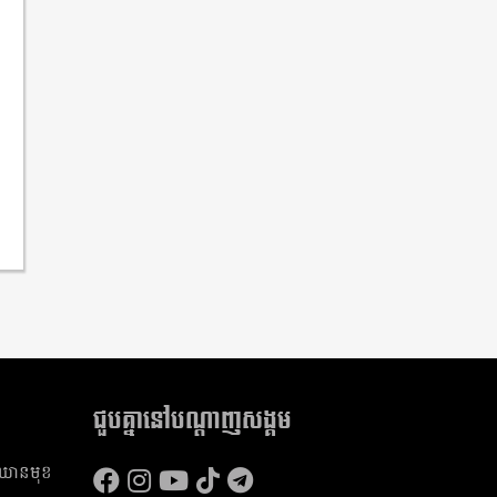
ជួបគ្នានៅបណ្តាញសង្គម
​ឈាន​មុខ​