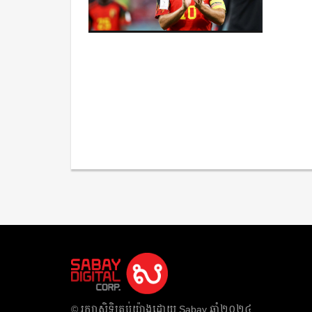
​© រក្សា​សិទ្ធិ​គ្រប់​យ៉ាង​ដោយ​ Sabay ឆ្នាំ​២០២៤