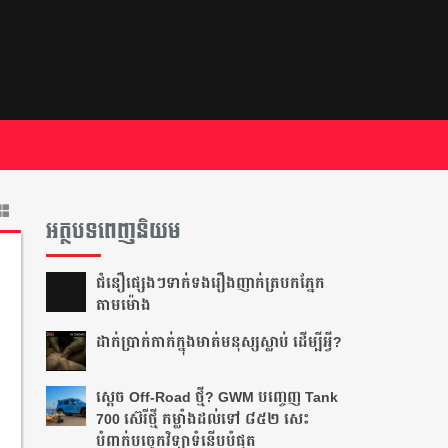
អត្ថបទពេញនិយម
ជំនឿ​ផ្សេងៗ​ទាក់ទង​រឿង​ញាក់​ត្របក​ភ្នែក​
តាម​ម៉ោង​
ដាក់​ប្រាក់​កាក់​ក្នុង​មាត់​មនុស្ស​ស្លាប់ ដើម្បី​អ្វី?
ស្តេច Off-Road ថ្មី? GWM បញ្ចេញ Tank
700 ស៊េរីថ្មី កម្លាំងដល់ទៅ ៨៥២ សេះ
បំពាក់បច្ចេកវិទ្យាទំនើបបំផុត