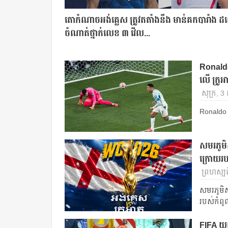
តោកំណាចអង់គ្លេស ត្រូវតតាំងនឹង មាន់គកបារាំង ដ
ចំណាត់ថ្នាក់លេខ ៣ វើល...
Ronaldo
លើ ក្រូអ
សុក្រ, 3
Ronaldo 
សមរភូមិស
ក្រោយរប
ព្រហស្បត
សមរភូមិស
របស់កំពូ
FIFA យល