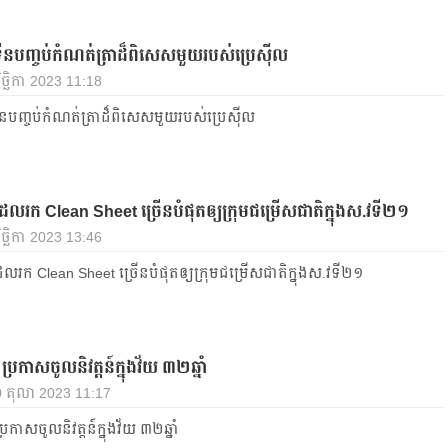
ីន​បញ្ចប់​កំណត់ត្រា​ដ៏​ពិសេស​មួយ​របស់​ប្រេស៊ីល
ិច្ឆិកា 2023 11:18
ន​បញ្ចប់​កំណត់ត្រា​ដ៏​ពិសេស​មួយ​របស់​ប្រេស៊ីល
​​ដែលរក​ Clean Sheet ​ច្រើន​បំផុត​ឲ្យក្រុមជម្រើសជាតិក្នុង​ស.វ​ទី​២១
ិច្ឆិកា 2023 13:46
​ដែលរក​ Clean Sheet ​ច្រើន​បំផុត​ឲ្យក្រុមជម្រើសជាតិក្នុង​ស.វ​ទី​២១
រកាស​ចូល​និវត្តន៍​ក្នុង​វ័យ ៣២ឆ្នាំ
10 តុលា 2023 11:17
កាស​ចូល​និវត្តន៍​ក្នុង​វ័យ ៣២ឆ្នាំ