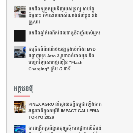
មកដឹងក្បួនតម្រាទិញរបស់ទ្រព្យ តាមថ្ងៃ
នីមួយៗ ទើបនាំលាភសំណាងដល់ខ្លួន និង
គ្រួសារ
មក​ដឹងឆ្នាំ​កំណើត​ដែល​ជា​គូ​នឹង​ឆ្នាំ​របស់​អ្នក!​
កក្រើកពិព័រណ៍រថយន្តក្រុងប៉េកាំង! BYD
បង្ហាញមុខ Atto 3 រូបរាងធំជាងមុន និង
បច្ចេកវិទ្យាសាកថ្មលឿន "Flash
Charging" ត្រឹម ៥ នាទី
អត្ថបទថ្មី
PINEX AGRO នាំ​ស្វាយចន្ទី​កម្ពុជា​ឡើង​ឆាក​
អន្តរជាតិ​​ក្នុង​កម្មវិធី​ IMPACT GALLERIA
TOKYO 2026
ការពង្រីកប្រព័ន្ធអេកូឡូស៊ី ការផ្តោតលើតំបន់