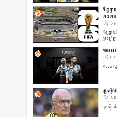
កីឡដ្ឋាន
២០២៦ វគ្គ
ច័ន្ទ, 5 
កីឡដ្ឋានដ
ផ្តាច់ព្រ័ត្រ
Messi ឈ្
អង្គារ, 
Messi ឈ្ន
ប្រេស៊ីល​តែ
ច័ន្ទ, 8
ប្រេស៊ីល​តែង