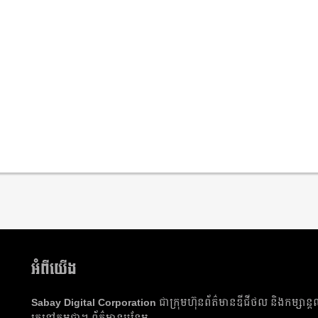
អំពីយើង
Sabay Digital Corporation
ជា​ក្រុមហ៊ុន​ព័ត៌មាន​ឌីជីថល និង​កម្សាន្ត