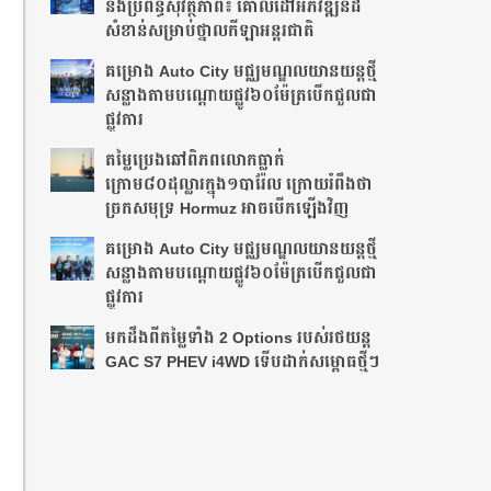
និងប្រព័ន្ធសុវត្ថិភាព៖ គោលដៅអភិវឌ្ឍន៍ដ៏
សំខាន់សម្រាប់ថ្នាលកីឡាអន្តរជាតិ
គម្រោង Auto City មជ្ឈមណ្ឌលយានយន្តថ្មី
សន្លាង​តាមបណ្តោយផ្លូវ​​៦០ម៉ែត្រ​បើកជួលជា
ផ្លូវការ
តម្លៃប្រេងឆៅពិភពលោកធ្លាក់
ក្រោម៨០ដុល្លារក្នុង១បារ៉ែល ក្រោយរំពឹងថា​
ច្រកសមុទ្រ Hormuz អាចបើកឡើងវិញ
គម្រោង Auto City មជ្ឈមណ្ឌលយានយន្តថ្មី
សន្លាង​តាមបណ្តោយផ្លូវ​​៦០ម៉ែត្រ​បើកជួលជា
ផ្លូវការ
មកដឹងពីតម្លៃទាំង 2 Options របស់រថយន្ត
GAC S7 PHEV i4WD ទើបដាក់សម្ពោធថ្មីៗ