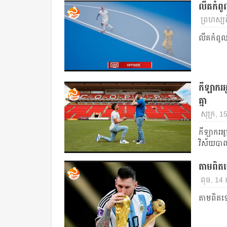
លីគ​កំពូល​
ព្រហស្ប
លីគ​កំពូល​អ
កីឡាករ​អូស
គ្នា​
សុក្រ, 1
កីឡាករ​អូស្
វិស័យ​បាល
តាម​ពិត​
ពុធ, 14 
តាម​ពិត​