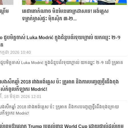
ណ្តើម
គេជាតោកំណាច មិនមែនតោក្រដាសទេ! អង់គ្លេស
ទម្លាក់ម្ចាស់ផ្ទះ ម៉ិកស៊ិក ៣-២...
 ជួបមិត្តចាស់ Luka Modrić ក្នុងជំនួបព័រទុយហ្គាល់ យកឈ្នះ ២-១
ាត
 កក្កដា 2026 10:40
ជួបមិត្តចាស់ Luka Modrić ក្នុងជំនួបព័រទុយហ្គាល់ យកឈ្នះ ២-១ លើ ក្រូអាត
ងសឹកឆ្នាំ 2018 រវាងអង់គ្លេស ប៉ះ ក្រូអាត និងការបញ្ចេញថ្វីជើងចុង
ស់កំពូលកីឡាករ Modrić!
ិ៍, 18 មិថុនា 2026 12:01
ងសឹកឆ្នាំ 2018 រវាងអង់គ្លេស ប៉ះ ក្រូអាត និងការបញ្ចេញថ្វីជើងចុងក្រោយ
លកីឡាករ Modrić!
់ព្រមឱ្យលោក Trump ប្រគល់ពាន World Cup ដោយផ្ទាល់ដល់ក្រុម