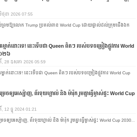
មិថុនា 2026 07:55
់ព្រមឱ្យលោក Trump ប្រគល់ពាន World Cup ដោយផ្ទាល់ដល់ក្រុមជើងឯក
េម្នាក់នោះទេ! នេះទើបជា Queen ពិតៗ របស់បទចម្រៀងផ្លូវការ World
២០២៦
តិ៍, 28 ឧសភា 2026 05:59
ម្នាក់នោះទេ! នេះទើបជា Queen ពិតៗ របស់បទចម្រៀងផ្លូវការ World Cup
ច​​ឲ្យ​អេស្ប៉ាញ, ព័រទុយហ្គាល់ និង ម៉ារ៉ុក ​រួម​គ្នា​ធ្វើ​ម្ចាស់​ផ្ទះ​ World Cup
៍, 12 ធ្នូ 2024 01:21
ច​​ឲ្យ​អេស្ប៉ាញ, ព័រទុយហ្គាល់ និង ម៉ារ៉ុក ​រួម​គ្នា​ធ្វើ​ម្ចាស់​ផ្ទះ​ World Cup 2030...