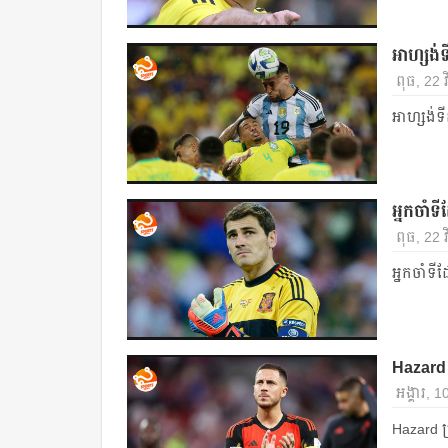
អាហ្សង់ទ
ពុធ, 22 វ
អាហ្សង់ទី
អ្នកចាំទី
ពុធ, 22 វ
អ្នកចាំទី​
Hazard ប្
អង្គារ, 
Hazard ប្រ