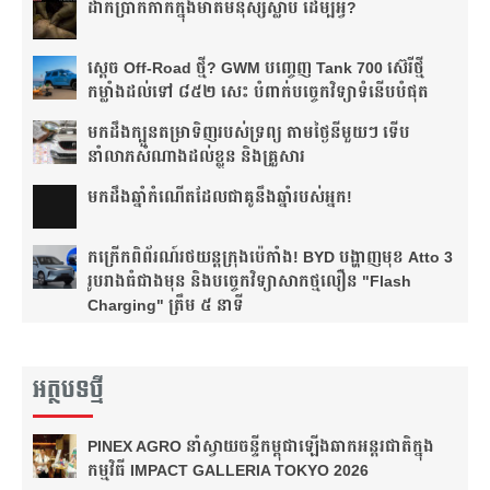
ដាក់​ប្រាក់​កាក់​ក្នុង​មាត់​មនុស្ស​ស្លាប់ ដើម្បី​អ្វី?
ស្តេច Off-Road ថ្មី? GWM បញ្ចេញ Tank 700 ស៊េរីថ្មី
កម្លាំងដល់ទៅ ៨៥២ សេះ បំពាក់បច្ចេកវិទ្យាទំនើបបំផុត
មកដឹងក្បួនតម្រាទិញរបស់ទ្រព្យ តាមថ្ងៃនីមួយៗ ទើប
នាំលាភសំណាងដល់ខ្លួន និងគ្រួសារ
មក​ដឹងឆ្នាំ​កំណើត​ដែល​ជា​គូ​នឹង​ឆ្នាំ​របស់​អ្នក!​
កក្រើកពិព័រណ៍រថយន្តក្រុងប៉េកាំង! BYD បង្ហាញមុខ Atto 3
រូបរាងធំជាងមុន និងបច្ចេកវិទ្យាសាកថ្មលឿន "Flash
Charging" ត្រឹម ៥ នាទី
អត្ថបទថ្មី
PINEX AGRO នាំ​ស្វាយចន្ទី​កម្ពុជា​ឡើង​ឆាក​អន្តរជាតិ​​ក្នុង​
កម្មវិធី​ IMPACT GALLERIA TOKYO 2026