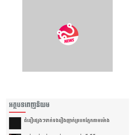
អត្ថបទពេញនិយម
ជំនឿ​ផ្សេងៗ​ទាក់ទង​រឿង​ញាក់​ត្របក​ភ្នែក​តាម​ម៉ោង​