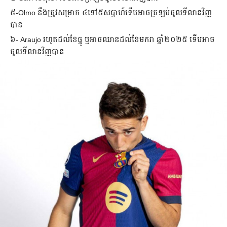
៥-​Olmo ​នឹង​ត្រូវ​សម្រាក ៤​ទៅ​៥​សប្ដាហ៍​ទើប​អាច​ត្រឡប់​ចូល​ទីលាន​វិញ​
បាន​
៦-​ Araujo រហូត​ដល់​ខែ​ធ្នូ ឬ​អាច​ឈាន​ដល់​​ខែ​មករា ឆ្នាំ​២០២៥ ទើប​អាច​
ចូល​ទីលាន​វិញ​បាន​​