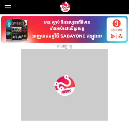
Toggle
navigation
ពាណិជ្ជកម្ម