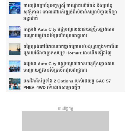
ការពង្រីកប្រព័ន្ធអេកូឡូស៊ី ការផ្តោតលើតំបន់ និងប្រព័ន្ធ
សុវត្ថិភាព៖ គោលដៅអភិវឌ្ឍន៍ដ៏សំខាន់សម្រាប់ថ្នាលកីឡា
អន្តរជាតិ
គម្រោង Auto City មជ្ឈមណ្ឌលយានយន្តថ្មីសន្លាង​តាម
បណ្តោយផ្លូវ​​៦០ម៉ែត្រ​បើកជួលជាផ្លូវការ
តម្លៃប្រេងឆៅពិភពលោកធ្លាក់ក្រោម៨០ដុល្លារក្នុង១បារ៉ែល
ក្រោយរំពឹងថា​ច្រកសមុទ្រ Hormuz អាចបើកឡើងវិញ
គម្រោង Auto City មជ្ឈមណ្ឌលយានយន្តថ្មីសន្លាង​តាម
បណ្តោយផ្លូវ​​៦០ម៉ែត្រ​បើកជួលជាផ្លូវការ
មកដឹងពីតម្លៃទាំង 2 Options របស់រថយន្ត GAC S7
PHEV i4WD ទើបដាក់សម្ពោធថ្មីៗ
ពាណិជ្ជកម្ម