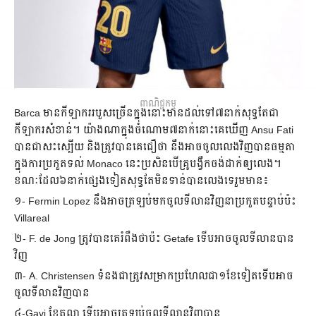
ពាណិជ្ជកម្ម
Barca មាន​កីឡាករ​របួស​ច្រើន​ក្នុង​នោះ​​​​មាន​ដល់​ទៅ​៧​នាក់​សុទ្ធ​តែ​ជា​
កីឡាករ​សំខាន់។ យ៉ាង​ណា​​ក្នុង​ចំណោម​៧​នាក់​​​នោះ​គេ​ឃើញ Ansu Fati
បាន​ជា​សះស្បើយ និង​​ត្រូវ​បាន​គេ​ជឿ​ថា នឹង​អាច​ចូល​លេង​វិញ​បាន​ធម្មតា​​
ក្នុង​ការ​ប្រកួត​ទល់​ Monaco នេះ​ប្រសិន​បើ​គ្រូ​បង្វឹក​ចង់​ដាក់​ឲ្យ​លេង​។
ខណៈ​ដែល​៦​នាក់​ផ្សេង​ទៀត​សុទ្ធ​តែ​មិន​ទាន់​បាន​លេង​ទេ​រួម​មាន៖​
១- Fermin Lopez ​​នឹង​អាច​ត្រឡប់​មក​ចូល​ទីលាន​វិញ​នា​ប្រកួត​បន្ទាប់​ប៉ះ
Villareal
២- ​F. de Jong ត្រូវ​បាន​គេ​រំពឹង​ថា​ប៉ះ Getafe ​ទើប​អាច​ចូល​ទីលាន​បាន​
វិញ​
៣-​ A. Christensen ​ទំនង​ជា​ត្រូវ​សម្រាក​​ប្រហែល​ជា​១​ខែ​ទៀត​​ទើប​អាច​
ចូល​ទីលាន​វិញ​បាន​
៤-​Gavi ខែ​តុលា ទើប​អាច​ត្រឡប់​ចូល​ទីលាន​វិញ​បាន​