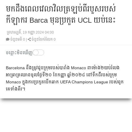
​មក​ដឹង​​ពេល​​​វេលា​​​វិលត្រឡប់​ពី​របួស​របស់​
កីឡាករ Barca មុន​​ប្រកួត UCL យប់នេះ​
ព្រហស្បតិ៍, 19 កញ្ញា 2024 04:00
ចំនួនមតិ
0
|
ចំនួនចែករំលែក 0
ចន្លោះមិនឃើញ
Barcelona នឹង​ត្រូវ​ជួប​ក្រុម​របស់​បារាំង Monaco នា​​ម៉ោង​២​យប់​រំលង​
អាធ្រាត្រ​​ឈាន​ចូល​​ថ្ងៃ​ទី​២០ ​ខែ​កញ្ញា ឆ្នាំ​២០២៤​ នៅ​ទឹកដី​របស់​ក្រុម​
Monaco ​ក្នុង​កា​រប្រកួត​បើក​ឆាក​ UEFA Champions League របស់​ពួក​
គេ​​ទាំង​ពីរ​។