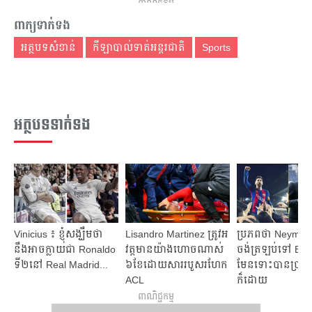
ពាណិជ្ជកម្ម
ពាក្យទាក់ទង
អត្ថបទសំខាន់
កីឡាបាល់ទាត់អន្តរជាតិ
Sports
អត្ថបទទាក់ទង
Vinicius ៖ ខ្ញុំ​សង្ឃឹម​ថា ​
Lisandro Martinez ត្រូវ​អ
ប្រភព​ថា Neymar ព
នឹង​អាច​ក្លាយជា Ronaldo
វត្តមាន​យ៉ាង​ហោច​ណាស់​
ចង់​ត្រឡប់​ទៅ Barc
ទី​២​នៅ Real Madrid...
៦​ខែ​ដោយ​សារ​របួស​រហែក​
មែន​ទោះ​បាន​ប្រាក់​
ACL
ក៏​ដោយ​​
ពាណិជ្ជកម្ម