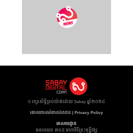
​© រក្សា​សិទ្ធិ​គ្រប់​យ៉ាង​ដោយ​ Sabay ឆ្នាំ​២០២៤
គោលការណ៍​ភាព​ឯកជន | Privacy Policy
អាសយដ្ឋាន
អគារ​លេខ ៣០៨ មហាវិថីព្រះមុន្នីវង្ស