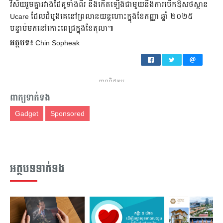
វិស័យរួមគ្នារវាងដៃគូទាំងពីរ នឹងកើតឡើងជាមួយនឹងការបើកឱសថស្ថាន
Ucare ដែលដំបូងគេនៅព្រលានយន្តហោះក្នុងខែកញ្ញា ឆ្នាំ ២០២៥
បន្ទាប់មកនៅកោះពេជ្រក្នុងខែតុលា៕
អត្ថបទ៖
Chin Sopheak
ពាណិជ្ជកម្ម
ពាក្យទាក់ទង
Gadget
Sponsored
អត្ថបទទាក់ទង