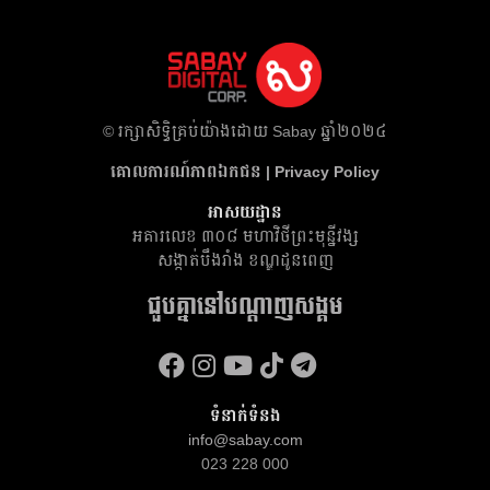
​© រក្សា​សិទ្ធិ​គ្រប់​យ៉ាង​ដោយ​ Sabay ឆ្នាំ​២០២៤
គោលការណ៍​ភាព​ឯកជន | Privacy Policy
អាសយដ្ឋាន
អគារ​លេខ ៣០៨ មហាវិថីព្រះមុន្នីវង្ស
សង្កាត់បឹងរាំង ខណ្ឌដូនពេញ
ជួបគ្នានៅបណ្តាញសង្គម
ទំនាក់ទំនង
info@sabay.com
023 228 000