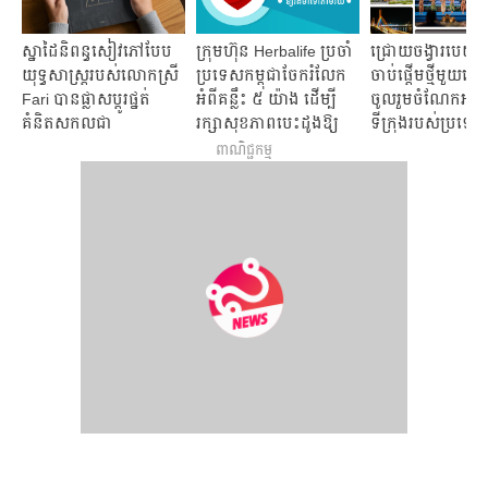
ស្នាដៃនិពន្ធសៀវភៅបែប
ក្រុមហ៊ុន Herbalife ប្រចាំ
ជ្រោយចង្វារបេយ៍៖
យុទ្ធសាស្រ្តរបស់លោកស្រី
ប្រទេសកម្ពុជាចែករំលែក
ចាប់ផ្តើមថ្មីមួយនៅក
Fari បានផ្លាសប្តូរផ្នត់
អំពីគន្លឹះ ៥ យ៉ាង ដើម្បី
ចូលរួមចំណែកអភិវ
គំនិតសកលជា
រក្សាសុខភាពបេះដូងឱ្យ
ទីក្រុងរបស់ប្រទេសក
វិជ្ជមានមកលើ
រឹងមាំទៅតាមវ័យ
ពាណិជ្ជកម្ម
ប្រទេសកម្ពុជា