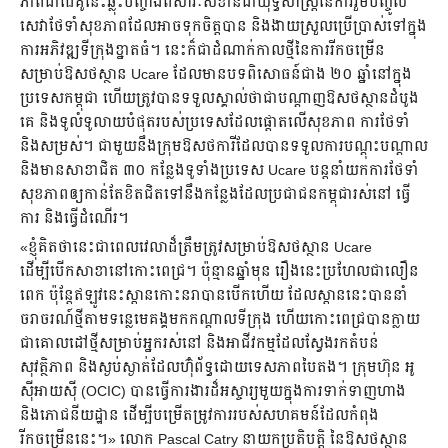
ភាពជាដៃគូនេះឆ្លុះបញ្ចាំងពីសារៈសំខាន់ជាយុទ្ធសាស្រ្តនៃការរួមបញ្ចូល
សេវាថែទាំសុខភាពដែលអាចទុកចិត្តបាន និងងាយស្រួលប្រើប្រាស់ទៅក្នុង
ការអភិវឌ្ឍទីក្រុងខ្នាតធំ។ នេះក៏ជាដំណាក់កាលថ្មីនៃការរីកចម្រើន
សម្រាប់ឱសថស្ថាន Ucare ដែលមានបទពិសោធន៍ជាង ២០ ឆ្នាំនៅក្នុង
ប្រទេសកម្ពុជា ហើយត្រូវបានទទួលស្គាល់ថាជាបណ្តាញឱសថស្ថានដំបូង
គេ និងទូលំទូលាយបំផុតរបស់ប្រទេសដែលផ្តោតលើសុខភាព ការថែទាំ
និងសម្រស់។ ជាមួយនឹងក្រុមឱសថការីដែលបានទទួលការបណ្តុះបណ្តាល
និងមានសាខាជិត ៣០ កន្លែងទូទាំងប្រទេស Ucare បន្តនាំយកការថែទាំ
សុខភាពឲ្យកាន់តែខិតជិតទៅនឹងកន្លែងដែលប្រជាជនកម្ពុជារស់នៅ ធ្វើ
ការ និងធ្វើដំណើរ។
«ខ្ញុំគិតថានេះជាពេលវេលាដ៏ត្រឹមត្រូវសម្រាប់ឱសថស្ថាន Ucare
ដើម្បីបើកសាខានៅកោះពេជ្រ។ ប៉ុន្មានឆ្នាំមុន រឿងនេះប្រហែលជាលឿន
ពេក ប៉ុន្តែឥឡូវនេះស្ពានកោះនរាបានបើកហើយ ដែលស្ពាននេះបាននាំ
ចរាចរណ៍ថ្មីតាមទន្លេមេគង្គមកកណ្តាលទីក្រុង ហើយកោះពេជ្របានក្លាយ
ជាគោលដៅថ្មីសម្រាប់អ្នករស់នៅ និងអាជីវកម្មដែលស្វែងរកតំបន់
សុវត្ថិភាព និងស្ងប់ស្ងាត់ដែលហ៊ុំព័ទ្ធដោយទេសភាពបៃតង។ ក្រុមហ៊ុន អូ
ស៊ីអាយស៊ី (OCIC) បានធ្វើការងារដ៏អស្ចារ្យមួយក្នុងការទាក់ទាញហាង
និងភោជនីយដ្ឋាន ដើម្បីបម្រើតម្រូវការរបស់សហគមន៍ដែលកំពុង
រីកចម្រើននេះ។» លោក Pascal Catry នាយកប្រតិបត្តិ នៃឱសថស្ថាន