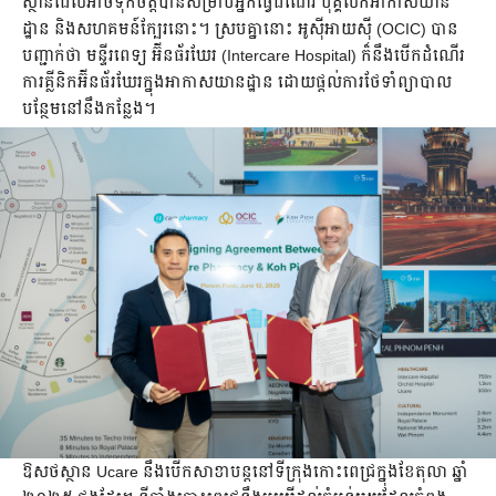
ស្ថានដែលអាចទុកចិត្តបានសម្រាប់អ្នកធ្វើដំណើរ បុគ្គលិកអាកាសយាន
ដ្ឋាន និងសហគមន៍ក្បែរនោះ។ ស្របគ្នានោះ អូស៊ីអាយស៊ី (OCIC) បាន
បញ្ជាក់ថា មន្ទីរពេទ្យ អ៊ីនធ័រឃែរ (Intercare Hospital) ក៏នឹងបើកដំណើរ
ការគ្លីនិកអ៊ីនធ័រឃែរក្នុងអាកាសយានដ្ឋាន ដោយផ្តល់ការថែទាំព្យាបាល
បន្ថែមនៅនឹងកន្លែង។
ឱសថស្ថាន Ucare នឹងបើកសាខាបន្តនៅទីក្រុងកោះពេជ្រក្នុងខែតុលា ឆ្នាំ