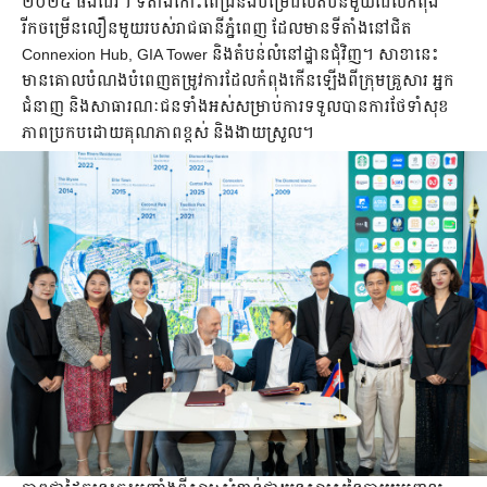
២០២៥ ផងដែរ។ ទីតាំងកោះពេជ្រនឹងបម្រើដល់តំបន់មួយដែលកំពុង
រីកចម្រើនលឿនមួយរបស់រាជធានីភ្នំពេញ ដែលមានទីតាំងនៅជិត
Connexion Hub, GIA Tower និងតំបន់លំនៅដ្ឋានជុំវិញ។ សាខានេះ
មានគោលបំណងបំពេញតម្រូវការដែលកំពុងកើនឡើងពីក្រុមគ្រួសារ អ្នក
ជំនាញ និងសាធារណៈជនទាំងអស់សម្រាប់ការទទួលបានការថែទាំសុខ
ភាពប្រកបដោយគុណភាពខ្ពស់ និងងាយស្រួល។