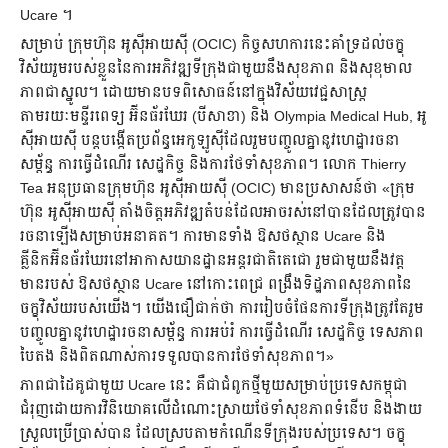
Ucare ។
សម្រាប់ ក្រុមហ៊ុន អូស៊ីអាយស៊ី (OCIC) កិច្ចសហការនេះគាំទ្រដល់ចក្ខុ
វិស័យរួមរបស់ខ្លួននៃការអភិវឌ្ឍទីក្រុងជាមួយនឹងសុខភាព និងសុខុមាល
ភាពជាស្នូល។ ដោយមានបទពិសោធន៍នៅក្នុងវិស័យវេជ្ជសាស្រ្ត
តាមរយៈមន្ទីរពេទ្យ អ៊ីនធ័រឃែរ (បីសាខា) និង Olympia Medical Hub, អូ
ស៊ីអាយស៊ី បន្តបង្កើតប្រព័ន្ធអេកូឡូស៊ីដែលរួមបញ្ចូលគ្នានូវហេដ្ឋារចនា
សម្ព័ន្ធ ការធ្វើដំណើរ សេដ្ឋកិច្ច និងការថែទាំសុខភាព។ លោក Thierry
Tea អនុប្រធានក្រុមហ៊ុន អូស៊ីអាយស៊ី (OCIC) មានប្រសាសន៍ថា «ក្រុម
ហ៊ុន អូស៊ីអាយស៊ី តាំងចិត្តអភិវឌ្ឍតំបន់ដែលអាចរស់នៅបានដែលត្រូវបាន
រចនាឡើងសម្រាប់អនាគត។ ការមានទាំង ឱសថស្ថាន Ucare និង
គ្លីនិកអ៊ីនធ័រឃែរនៅអាកាសយានដ្ឋានអន្តរជាតិតេជោ រួមជាមួយនឹងវត្ត
មានរបស់ ឱសថស្ថាន Ucare នៅកោះពេជ្រ ពង្រឹងទិដ្ឋភាពសុខភាពនៃ
ចក្ខុវិស័យរបស់យើង។ យើងជឿជាក់ថា ការរៀបចំផែនការទីក្រុងត្រូវតែរួម
បញ្ចូលគ្នានូវហេដ្ឋារចនាសម្ព័ន្ធ ការអប់រំ ការធ្វើដំណើរ សេដ្ឋកិច្ច ទេសភាព
បៃតង និងពិតណាស់ការទទួលបានការថែទាំសុខភាព។»
ភាពជាដៃគូជាមួយ Ucare នេះ គឺជាជំពូកថ្មីមួយសម្រាប់ប្រទេសកម្ពុជា
ជំរុញដោយការវិនិយោគលើដំណោះស្រាយថែទាំសុខភាពទំនើប និងងាយ
ស្រួលប្រើប្រាស់បាន ដែលស្របតាមកំណើនទីក្រុងរបស់ប្រទេស។ ចក្ខុ