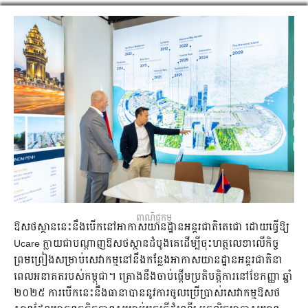
ពាណិជ្ជកម្ម
ឱសថស្ថាននេះនឹងបើកនៅអាកាសយានដ្ឋានអន្តរជាតិតេជោ ដោយធ្វើឱ្យ
Ucare ក្លាយជាបណ្តាញឱសថស្ថានដំបូងគេដើម្បីចុះហត្ថលេខាលើកិច្ច
ព្រមព្រៀងសម្រាប់សេវាកម្មនៅនឹងកន្លែងអាកាសយានដ្ឋានអន្តរជាតិនា
ពេលអនាគតរបស់កម្ពុជា។ គ្រោងនឹងចាប់ផ្តើមប្រតិបត្តិការនៅខែកញ្ញា ឆ្នាំ
២០២៥ ការបើកនេះនឹងធានាបាននូវការចូលប្រើប្រាស់សេវាកម្មឱសថ