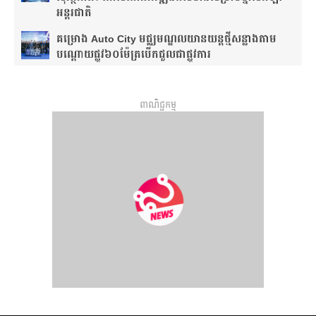
អន្តរជាតិ
គម្រោង Auto City មជ្ឈមណ្ឌលយានយន្តថ្មីសន្លាង​តាម
បណ្តោយផ្លូវ​​៦០ម៉ែត្រ​បើកជួលជាផ្លូវការ
ពាណិជ្ជកម្ម