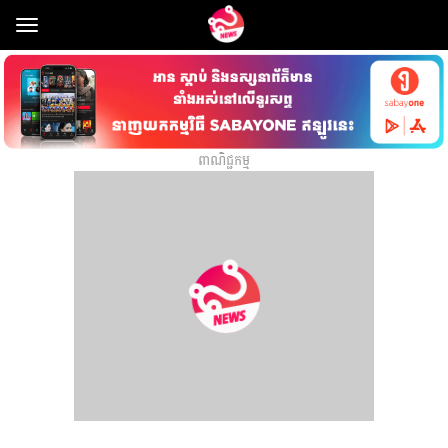
Toggle
navigation
ពាណិជ្ជកម្ម