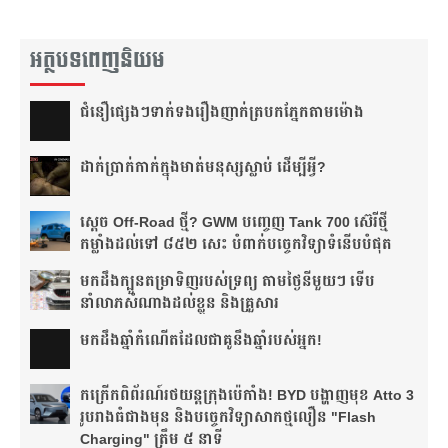
អត្ថបទពេញនិយម
ជំនឿ​ផ្សេងៗ​ទាក់ទង​រឿង​ញាក់​ត្របក​ភ្នែក​តាម​ម៉ោង​
ដាក់​ប្រាក់​កាក់​ក្នុង​មាត់​មនុស្ស​ស្លាប់ ដើម្បី​អ្វី?
ស្តេច Off-Road ថ្មី? GWM បញ្ចេញ Tank 700 ស៊េរីថ្មី
កម្លាំងដល់ទៅ ៨៥២ សេះ បំពាក់បច្ចេកវិទ្យាទំនើបបំផុត
មកដឹងក្បួនតម្រាទិញរបស់ទ្រព្យ តាមថ្ងៃនីមួយៗ ទើប
នាំលាភសំណាងដល់ខ្លួន និងគ្រួសារ
មក​ដឹងឆ្នាំ​កំណើត​ដែល​ជា​គូ​នឹង​ឆ្នាំ​របស់​អ្នក!​
កក្រើកពិព័រណ៍រថយន្តក្រុងប៉េកាំង! BYD បង្ហាញមុខ Atto 3
រូបរាងធំជាងមុន និងបច្ចេកវិទ្យាសាកថ្មលឿន "Flash
Charging" ត្រឹម ៥ នាទី