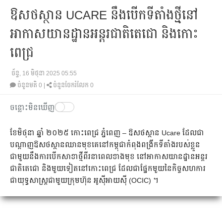
ឱសថស្ថាន UCARE នឹងបើកទីតាំងថ្មីនៅ
អាកាសយានដ្ឋានអន្តរជាតិតេជោ និងកោះ
ពេជ្រ
ច័ន្ទ, 16 មិថុនា 2025 05:55
ចំនួនមតិ
0
|
ចំនួនចែករំលែក 0
ចន្លោះមិនឃើញ
ខែមិថុនា ឆ្នាំ ២០២៥ កោះពេជ្រ ភ្នំពេញ – ឱសថស្ថាន Ucare ដែលជា
បណ្តាញឱសថស្ថានឈានមុខគេនៅកម្ពុជាកំពុងពង្រីកទីតាំងរបស់ខ្លួន
ជាមួយនឹងការបើកសាខាថ្មីពីរនាពេលខាងមុខ នៅអាកាសយានដ្ឋានអន្តរ
ជាតិតេជោ និងមួយទៀតនៅកោះពេជ្រ ដែលជាផ្នែកមួយនៃកិច្ចសហការ
ជាយុទ្ធសាស្រ្តជាមួយក្រុមហ៊ុន អូស៊ីអាយស៊ី (OCIC) ។