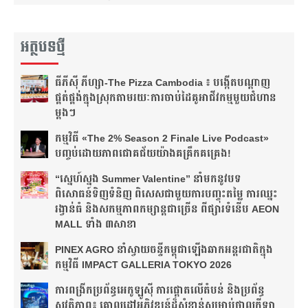
អត្ថបទថ្មី
ធីភីស៊ី ភីហ្សា-The Pizza Cambodia ៖ បង្កើត​បណ្តាញ​
ផ្គត់ផ្គង់​ក្នុង​ស្រុក​តាមរយៈ​ការ​ចាប់​ដៃ​គូ​អាជីវកម្ម​មួយ​ជំហាន​
ម្តងៗ​
កម្មវិធី «The 2% Season 2 Finale Live Podcast»
បញ្ចប់ដោយភាពជោគជ័យយ៉ាងគគ្រឹកគគ្រេង!
“ស្នេហ៍ស្នង Summer Valentine” នាំមកនូវបទ
ពិសោធន៍ទិញទំនិញ ពិសេសជាមួយការបញ្ចុះតម្លៃ ការឈ្នះ
រង្វាន់ធំ និងសកម្មភាពកម្សាន្តជាច្រើន ពីផ្សារទំនើប AEON
MALL ទាំង ៣សាខា
PINEX AGRO នាំ​ស្វាយចន្ទី​កម្ពុជា​ឡើង​ឆាក​អន្តរជាតិ​​ក្នុង​
កម្មវិធី​ IMPACT GALLERIA TOKYO 2026
ការពង្រីកប្រព័ន្ធអេកូឡូស៊ី ការផ្តោតលើតំបន់ និងប្រព័ន្ធ
សុវត្ថិភាព៖ គោលដៅអភិវឌ្ឍន៍ដ៏សំខាន់សម្រាប់ថ្នាលកីឡា