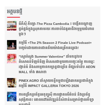
អត្ថបទថ្មី
ធីភីស៊ី ភីហ្សា-The Pizza Cambodia ៖ បង្កើត​បណ្តាញ​
ផ្គត់ផ្គង់​ក្នុង​ស្រុក​តាមរយៈ​ការ​ចាប់​ដៃ​គូ​អាជីវកម្ម​មួយ​ជំហាន​
ម្តងៗ​
កម្មវិធី «The 2% Season 2 Finale Live Podcast»
បញ្ចប់ដោយភាពជោគជ័យយ៉ាងគគ្រឹកគគ្រេង!
“ស្នេហ៍ស្នង Summer Valentine” នាំមកនូវបទ
ពិសោធន៍ទិញទំនិញ ពិសេសជាមួយការបញ្ចុះតម្លៃ ការឈ្នះ
រង្វាន់ធំ និងសកម្មភាពកម្សាន្តជាច្រើន ពីផ្សារទំនើប AEON
MALL ទាំង ៣សាខា
PINEX AGRO នាំ​ស្វាយចន្ទី​កម្ពុជា​ឡើង​ឆាក​អន្តរជាតិ​​ក្នុង​
កម្មវិធី​ IMPACT GALLERIA TOKYO 2026
ការពង្រីកប្រព័ន្ធអេកូឡូស៊ី ការផ្តោតលើតំបន់ និងប្រព័ន្ធ
សុវត្ថិភាព៖ គោលដៅអភិវឌ្ឍន៍ដ៏សំខាន់សម្រាប់ថ្នាលកីឡា
អន្តរជាតិ