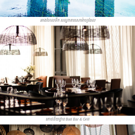
អាងហែលទឹក សណ្ឋាគារសោម៉ាហូធែល
ភោជនីយដ្ឋាន Bati Bar & Grill