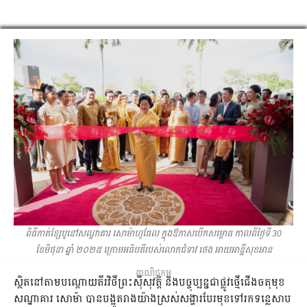
ពិធីកាត់ខ្សែបូនៅសណ្ឋាគារ សោម៉ាហូធែល ក្នុងឱកាសបើកសម្ពោធ កាលពីថ្ងៃទី 30
ខែមិថុនា ឆ្នាំ ២០២៥ ក្រោមអធិបតីរបស់លោកជំទាវ ថេង អាយអាន្នីសុខអាន
ពាណិជ្ជកម្ម
ស្ថិតនៅតាមបណ្ដោយតីរវិថីព្រះស៊ីសុវត្តិ និងបច្ចុប្បន្នជាផ្លូវថ្មើជើងចតុមុខ
សណ្ឋាគារ សោម៉ា បានបង្អួតរាងយ៉ាងស្រស់សង្ហារបែរមុខទៅរកទន្លេសាប