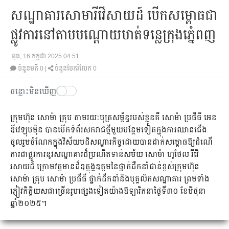
សណ្ឋាគារសោមារីវើសាយដ៍​​ បើកសម្ពោធជា
ផ្លូវការនៅតាមបណ្តោយមាត់ទន្លេក្រុងភ្នំេពញ
ពុធ, 16 កក្កដា 2025 04:51
ចំនួនមតិ
0
|
ចំនួនចែករំលែក 0
ចន្លោះមិនឃើញ
ក្រុមហ៊ុន សោម៉ា គ្រុប តាមរយៈបុត្រសម្ព័ន្ធរបស់ខ្លួនគឺ សោម៉ា ប្រផឹធី អេន
ឌីវេឡុបម៉ិន បានបើកទំព័រសករាជថ្មីមួយបន្ថែមទៀតក្នុងការឈានជើង
ចូលរួមចំណែកក្នុងវិស័យបដិសណ្ឋារកិច្ចដោយបានដាក់សម្ពោធឱ្យដំណើ
ការជាផ្លូវការនូវសណ្ឋាគារដ៏ប្រណីតទាន់សម័យ សោម៉ា ហូថែល រីវើ
រសាយដ៍ ក្រោមវត្តមានដ៏ឧត្តុង្គឧត្តមនៃថ្នាក់ដឹកនាំជាន់ខ្ពស់ក្រុមហ៊ុន
សោម៉ា គ្រុប សោម៉ា ប្រផឹធី ថ្នាក់ដឹកនាំនិងបុគ្គលិកសណ្ឋាគារ ព្រមទាំង
ភ្ញៀវកិត្តិយសជាច្រើនរូបផ្សេងទៀតយ៉ាងឱឡារិកនាថ្ងៃទី៣០ ខែមិថុនា
ឆ្នាំ២០២៥។