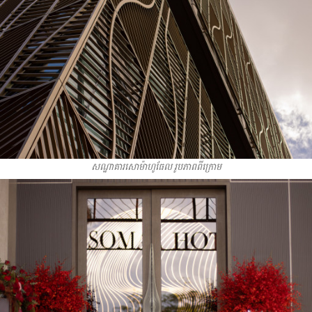
សណ្ឋាគារសោម៉ាហូធែល រូបភាពពីក្រោម