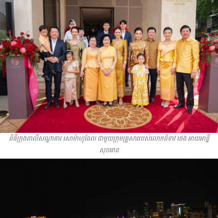
ពិធីក្រុងពាលីសណ្ឋាគារ សោម៉ាហូធែល ជាមួយក្រុមគ្រួសាររបស់លោកជំទាវ ថេង អាយអាន្នី
សុខអាន