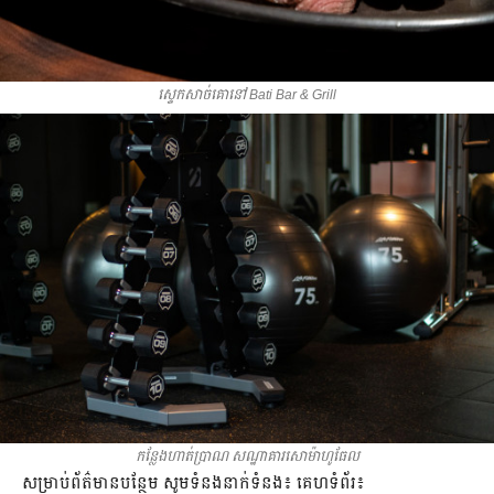
ស្ទេកសាច់គោនៅ Bati Bar & Grill
កន្លែងហាត់ប្រាណ សណ្ឋាគារសោម៉ាហូធែល
សម្រាប់ព័ត៌មានបន្ថែម សូមទំនងនាក់ទំនង៖ គេហទំព័រ៖