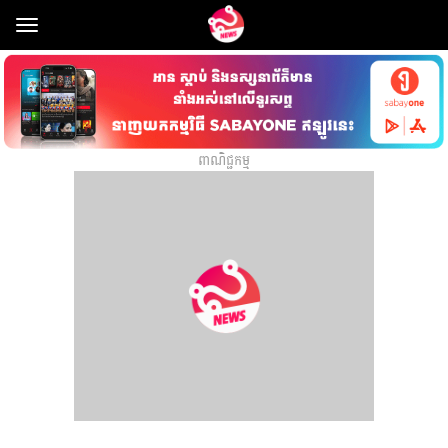
Toggle
navigation
ពាណិជ្ជកម្ម