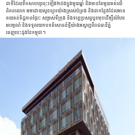
ជាទីដែលទឹកសាបហូរចុះឡើង២ដងក្នុងមួយឆ្នាំ និងមានតែមួយគត់លើ
ពិភពលោក អមដោយសួនច្បារយ៉ាងស្រស់បំព្រង និងជាកន្លែងដែលអាច
គយគន់ទិដ្ឋភាពថ្ងៃរះ សម្រស់ទីក្រុង និងទន្លេប្រសព្វបួនមុខដើម្បីលំហែរ
អារម្មណ៍ និងទទួលយកបទពិសោធន៍ថ្មីយ៉ាងអស្ចារ្យពីរាជធានីភ្នំ
ពេញបេះដូងនៃកម្ពុជា។