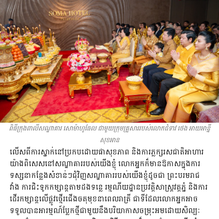
ពិធីក្រុងពាលីសណ្ឋាគារ សោម៉ាហូធែល ជាមួយក្រុមគ្រួសាររបស់លោកជំទាវ ថេង អាយអាន្នី
សុខអាន
លើសពីការស្នាក់នៅប្រកបដោយផាសុខភាព និងការភ្លក្សរសជាតិអាហារ
យ៉ាងពិសេសនៅសណ្ឋាគាររបស់យើងខ្ញុំ លោកអ្នកក៏មានឱកាសក្នុងការ
ទស្សនាកន្លែងសំខាន់ៗជុំវិញសណ្ឋាគាររបស់យើងខ្ញុំដូចជា ព្រះបរមរាជ
វាំង ការជិះទូកកម្សាន្តតាមដងទន្លេ រម្មណីយដ្ឋានប្រវត្តិសាស្រ្តវត្តភ្នំ និងការ
ដើរកម្សាន្តលើផ្លូវថ្មើរជើងចតុមុខនាពេលរាត្រី ជាទីដែលលោកអ្នកអាច
ទទួលបានអារម្មណ៍ប្លែកថ្មីជាមួយនឹងបរិយាកាសចម្រុះអមដោយសិល្បៈ