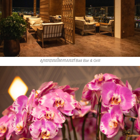
ស្កាយបារលើអាកាសនៅ Bati Bar & Grill