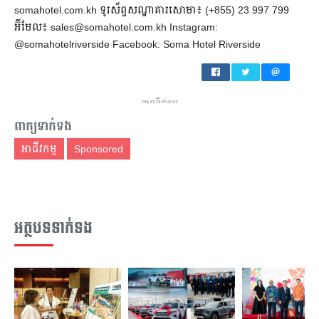
somahotel.com.kh ទូរស័ព្ទសណ្ឋាគារសោមា៖ (+855) 23 997 799
អ៊ីមែល៖ sales@somahotel.com.kh Instagram:
@somahotelriverside Facebook: Soma Hotel Riverside
ពាណិជ្ជកម្ម
ពាក្យទាក់ទង
អាជីវកម្ម
Sponsored
អត្ថបទទាក់ទង