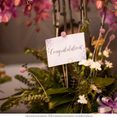
កេសរកូលសម្រាប់ ពិធីសម្ពោធសណ្ឋាគារ សោម៉ាហូធែល