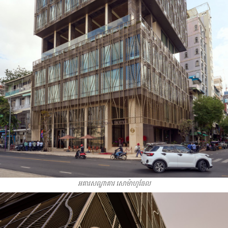
អគារសណ្ឋាគារ សោម៉ាហូធែល