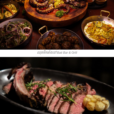
ឈុតមឹកអាំងនៅ Bati Bar & Grill