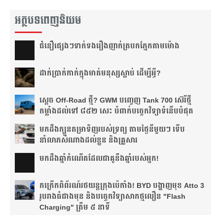
អត្ថបទពេញនិយម
ជំនឿ​ផ្សេងៗ​ទាក់ទង​រឿង​ញាក់​ត្របក​ភ្នែក​តាម​ម៉ោង​
ដាក់​ប្រាក់​កាក់​ក្នុង​មាត់​មនុស្ស​ស្លាប់ ដើម្បី​អ្វី?
ស្តេច Off-Road ថ្មី? GWM បញ្ចេញ Tank 700 ស៊េរីថ្មី
កម្លាំងដល់ទៅ ៨៥២ សេះ បំពាក់បច្ចេកវិទ្យាទំនើបបំផុត
មកដឹងក្បួនតម្រាទិញរបស់ទ្រព្យ តាមថ្ងៃនីមួយៗ ទើប
នាំលាភសំណាងដល់ខ្លួន និងគ្រួសារ
មក​ដឹងឆ្នាំ​កំណើត​ដែល​ជា​គូ​នឹង​ឆ្នាំ​របស់​អ្នក!​
កក្រើកពិព័រណ៍រថយន្តក្រុងប៉េកាំង! BYD បង្ហាញមុខ Atto 3
រូបរាងធំជាងមុន និងបច្ចេកវិទ្យាសាកថ្មលឿន "Flash
Charging" ត្រឹម ៥ នាទី