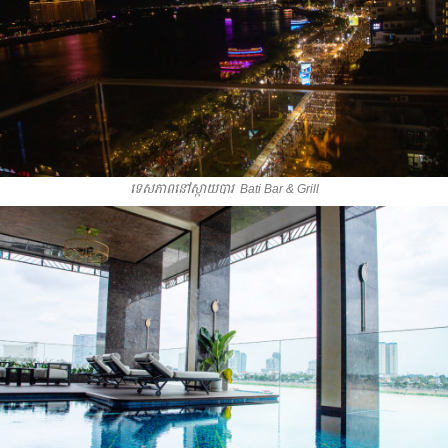
ទេសភាពនៅស្កាយបារ ​ Bati Bar & Grill