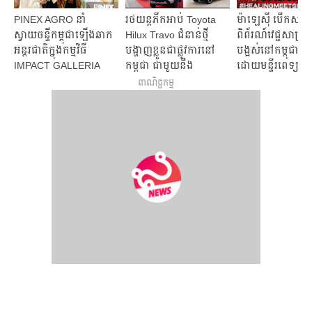
PINEX AGRO នាំ​
រថយន្តភីកអាប់ Toyota
ម៉ាឡេស៊ី បើកសម្ព
ស្វាយចន្ទី​កម្ពុជា​ឡើង​ឆាក​
Hilux Travo ជំនាន់ថ្មី
ពិព័រណ៍វេជ្ជសាស្ត្រ
អន្តរជាតិ​​ក្នុង​កម្មវិធី​
បង្ហាញខ្លួនជាផ្លូវការនៅ
បង្អស់នៅកម្ពុជា ប្រម
IMPACT GALLERIA
កម្ពុជា ជាមួយនឹង
ដោយមន្ទីរពេទ្យធំៗ
TOKYO 2026
មោទកភាពនៃការតម្លើង
ពាណិជ្ជកម្ម
ក្នុងស្រុក ដោយវិស្វករខ្មែរ!