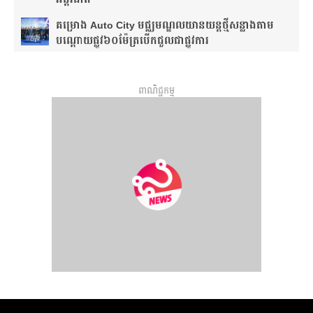
គម្រោង Auto City មជ្ឈមណ្ឌលយានយន្តថ្មីសន្លាង​តាម
បណ្តោយផ្លូវ​​៦០ម៉ែត្រ​បើកជួលជាផ្លូវការ
ពាណិជ្ជកម្ម