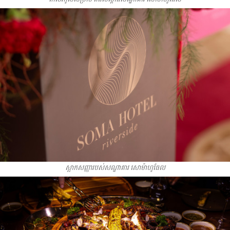
ស្លាកសញ្ញារបស់សណ្ឋាគារ សោម៉ាហូធែល