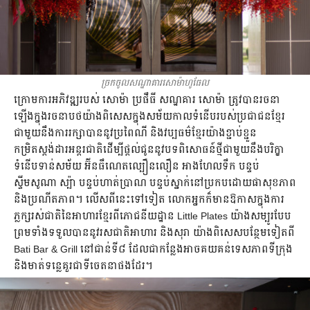
ច្រកចូលសណ្ឋាគារសោម៉ាហូធែល
ក្រោមការអភិវឌ្ឍរបស់ សោម៉ា ប្រផឹធី សណ្ឋគារ សោម៉ា ត្រូវបានរចនា
ឡើងក្នុងរចនាបថយ៉ាងពិសេសក្នុងសម័យកាលទំនើបរបស់ប្រជាជនខ្មែរ
ជាមួយនឹងការរក្សាបាននូវប្រពៃណី និងវប្បធម៌ខ្មែរយ៉ាងខ្ជាប់ខ្ជួន
កម្រិតស្ដង់ដារអន្តរជាតិដើម្បីផ្ដល់ជូននូវបទពិសោធន៍ថ្មីជាមួយនឹងបរិក្ខា
ទំនើបទាន់សម័យ អ៊ីនធឹណេតល្បឿនលឿន អាងហែលទឹក បន្ទប់
ស្ទីមសូណា ស្ប៉ា បន្ទប់ហាត់ប្រាណ បន្ទប់ស្នាក់នៅប្រកបដោយផាសុខភាព
និងប្រណីតភាព។ លើសពីនេះទៅទៀត លោកអ្នកក៏មានឱកាសក្នុងការ
ភ្លក្សរស់ជាតិនៃអាហារខ្មែរពីភោជនីយដ្ឋាន Little Plates យ៉ាងសម្បូរបែប
ព្រមទាំងទទួលបាននូវរសជាតិអាហារ និងសុរា យ៉ាងពិសេសបន្ថែមទៀតពី
Bati Bar & Grill នៅជាន់ទី៨ ដែលជាកន្លែងអាចគយគន់ទេសភាពទីក្រុង
និងមាត់ទន្លេគួរជាទីចេតនាផងដែរ។