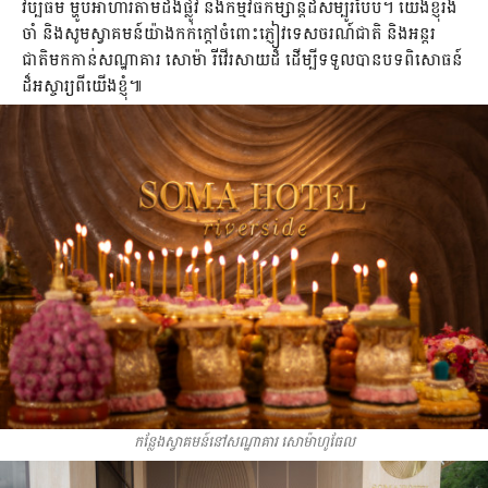
វប្បធម៌ ម្ហូបអាហារតាមដងផ្លូវ និងកម្មវិធីកម្សាន្តដ៏សម្បូរបែប។ យើងខ្ញុំរង
ចាំ និងសូមស្វាគមន៍យ៉ាងកក់ក្ដៅចំពោះភ្ញៀវទេសចរណ៍ជាតិ និងអន្តរ
ជាតិមកកាន់សណ្ឋាគារ សោម៉ា រីវើរសាយដ៏ ដើម្បីទទួលបានបទពិសោធន៍
ដ៏អស្ចារ្យពីយើងខ្ញុំ៕
កនែ្លងស្វាគមន៍នៅសណ្ឋាគារ សោម៉ាហូធែល