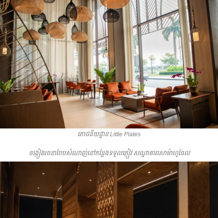
ភោជនីយដ្ឋាន Little Plates
ចង្កៀងរចនាបែបសំណាញ់នៅកនែ្លងទទួលភ្ញៀវ សណ្ឋាគារសោម៉ាហូធែល