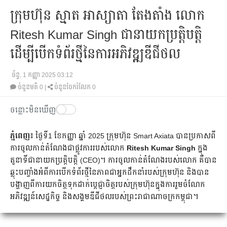
ក្រុមហ៊ុន ស្មាត អាស្យាតា តែងតាំង លោក
Ritesh Kumar Singh ជានាយកប្រតិ្តបត្តិ
ដើម្បីបើកទំព័រថ្មីនៃការអភិវឌ្ឍឌីជីថល
ច័ន្ទ, 1 កញ្ញា 2025 03:12
ចំនួនមតិ
0
|
ចំនួនចែករំលែក 0
ចន្លោះមិនឃើញ
ភ្នំពេញ៖
ថ្ងៃទី1 ខែកញ្ញា ឆ្នាំ 2025 ក្រុមហ៊ុន Smart Axiata បានប្រកាសពី
ការចូលកាន់តំណែងជាផ្លូវការរបស់លោក
Ritesh Kumar Singh
ក្នុង
តួនាទីជានាយកប្រត្តិបត្តិ (CEO)។ ការចូលកាន់តំណែងរបស់លោក គឺបាន
ឆ្លុះបញ្ចាំងអំពីការបើកទំព័រថ្មីនៃភាពជាអ្នកដឹកនាំរបស់ក្រុមហ៊ុន និងបាន
បង្ហាញពីការយកចិត្តទុកដាក់បេ្តជ្ញាចិត្តរបស់ក្រុមហ៊ុនក្នុងការរួមចំណែក
អភិវឌ្ឍន៍សេដ្ឋកិច្ច និងសង្គមឌីជីថលរបស់ព្រះរាជាណាចក្រកម្ពុជា។