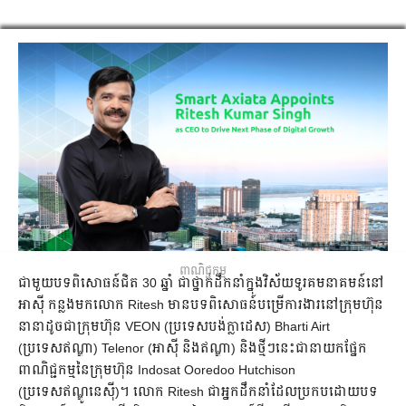
ពាណិជ្ជកម្ម
ជាមួយបទពិសោធន៍ជិត 30 ឆ្នាំ ជាថ្នាក់ដឹកនាំក្នុងវិស័យទូរគមនាគមន៍នៅ
អាស៊ី កន្លងមកលោក Ritesh មានបទពិសោធន៍បម្រើការងារនៅក្រុមហ៊ុន
នានាដូចជាក្រុមហ៊ុន VEON (ប្រទេសបង់ក្លាដេស) Bharti Airt
(ប្រទេសឥណ្ឌា) Telenor (អាស៊ី និងឥណ្ឌា) និងថ្មីៗនេះជានាយកផ្នែក
ពាណិជ្ជកម្មនៃក្រុមហ៊ុន Indosat Ooredoo Hutchison
(ប្រទេសឥណ្ឌូនេស៊ី)។ លោក Ritesh ជាអ្នកដឹកនាំដែលប្រកបដោយបទ