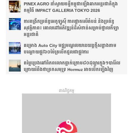
PINEX AGRO នាំ​ស្វាយចន្ទី​កម្ពុជា​ឡើង​ឆាក​អន្តរជាតិ​​ក្នុង​
កម្មវិធី​ IMPACT GALLERIA TOKYO 2026
ការពង្រីកប្រព័ន្ធអេកូឡូស៊ី ការផ្តោតលើតំបន់ និងប្រព័ន្ធ
សុវត្ថិភាព៖ គោលដៅអភិវឌ្ឍន៍ដ៏សំខាន់សម្រាប់ថ្នាលកីឡា
អន្តរជាតិ
គម្រោង Auto City មជ្ឈមណ្ឌលយានយន្តថ្មីសន្លាង​តាម
បណ្តោយផ្លូវ​​៦០ម៉ែត្រ​បើកជួលជាផ្លូវការ
តម្លៃប្រេងឆៅពិភពលោកធ្លាក់ក្រោម៨០ដុល្លារក្នុង១បារ៉ែល
ក្រោយរំពឹងថា​ច្រកសមុទ្រ Hormuz អាចបើកឡើងវិញ
ពាណិជ្ជកម្ម