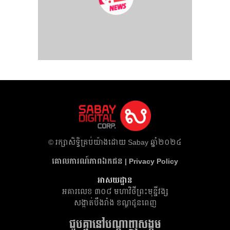
​© រក្សា​សិទ្ធិ​គ្រប់​យ៉ាង​ដោយ​ Sabay ឆ្នាំ​២០២៤
គោលការណ៍​ភាព​ឯកជន | Privacy Policy
អាសយដ្ឋាន
អគារ​លេខ ៣០៨ មហាវិថីព្រះមុន្នីវង្ស
សង្កាត់បឹងរាំង ខណ្ឌដូនពេញ
ជួបគ្នានៅបណ្តាញសង្គម