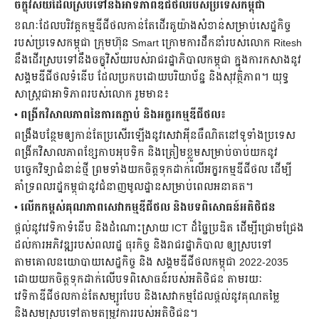
ចក្ខុវិស័យដែលស្របទៅនឹងអាទិភាពឌីជីថលរបស់ប្រទេសកម្ពុជា
ខណៈដែលបរិវត្តកម្មឌីជីថលកាន់តែដើរតួយ៉ាងសំខាន់សម្រាប់សេដ្ឋកិច្ច
របស់ប្រទេសកម្ពុជា ក្រុមហ៊ុន Smart ក្រោមការដឹកនាំរបស់លោក Ritesh
នឹងដើរស្របទៅនឹងចក្ខុវិស័យរបស់រាជរដ្ឋាភិបាលកម្ពុជា ក្នុងការកសាងនូវ
សង្គមឌីជីថលទំនើប ដែលប្រកបដោយបរិយាប័ន្ន និងសុវត្ថិភាព។ យុទ្ធ
សាស្ត្រជាអាទិភាពរបស់លោក រួមមាន៖
•
ពង្រីកវិសាលភាពនៃការតភ្ជាប់ និងអក្ខរកម្មឌីជីថល៖
ពង្រឹងបន្ថែមឲ្យកាន់តែប្រសើរឡើងនូវសេវាអុីនធឺណិតនៅទូទាំងប្រទេស
ពង្រីកវិសាលភាពខ្សែកាបអុបទិក និងត្រៀមខ្លួមសម្រាប់ចាប់យកនូវ
បច្ចេកវិទ្យាជំនាន់ថ្មី ព្រមទាំងយកចិត្តទុកដាក់លើអក្ខរកម្មឌីជីថល ដើម្បី
គាំទ្រពលរដ្ឋកម្ពុជានូវជំនាញមូលដ្ឋានសម្រាប់ពេលអនាគត។
•
លើកកម្ពស់គុណភាពសេវាកម្មឌីជីថល និងបទពិសោធន៍អតិថិជន
ផ្ដល់នូវវេទិកាទំនើប និងដំណោះស្រាយ ICT ដ៏ច្នៃប្រឌិត ដើម្បីជ្រោមជ្រែង
ដល់ការអភិវឌ្ឍរបស់ពលរដ្ឋ ធុរកិច្ច និងរាជរដ្ឋាភិបាល ឲ្យស្របទៅ
តាមគោលនយោបាយសេដ្ឋកិច្ច និង សង្គមឌីជីថលកម្ពុជា 2022-2035
ដោយយកចិត្តទុកដាក់លើបទពិសោធន៍របស់អតិថិជន តាមរយៈ
វេទិកាឌីជីថលកាន់តែសម្បូរបែប និងសេវាកម្មដែលផ្ដល់នូវគុណតម្លៃ
និងសមស្របទៅតាមតម្រូវការរបស់អតិថិជន។