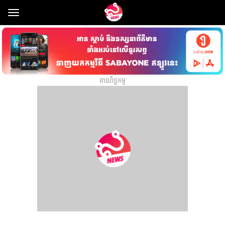
Toggle
navigation
ពាណិជ្ជកម្ម