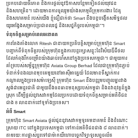
ប្រកបដោយចីរភាព និងការផ្តល់នូវឱកាសបន្ថែមទៀតដល់យុវជន
និងសហគ្រិន។ ដោយមានការចូលរួមយ៉ាងសកម្មពីក្រុមការងារ ដៃគូ
និងសហគមន៍ របស់យើង ខ្ញុំជឿជាក់ថា Smart នឹងបន្តបង្កើតសមិទ្ធផល
យូរអង្វែងសម្រាប់ប្រជាពលរដ្ឋ និងសេដ្ឋកិច្ចរបស់កម្ពុជា"។
ទំនុកចិត្តសម្រាប់ពេលអនាគត
ការតែងតាំងលោក Ritesh ជានាយកប្រតិបត្តិសម្រាប់ក្រុមហ៊ុន Smart
បញ្ជាក់ពីទំនុកចិត្តរបស់ក្រុមហ៊ុនក្នុងការបន្តរក្សាសន្ទុះនៃវិស័យឌីជីថល
ដែលកំពុងរីកចម្រើនយ៉ាងឆាប់រហ័សនៅក្នុងប្រទេសកម្ពុជា។ ជាមួយការ
គាំទ្ររបស់សម្ព័ន្ធក្រុមហ៊ុន Axiata Group Berhad ដែលជាក្រុមហ៊ុនភ្ជាប់
ទំនាក់ទំនងឈានមុខគេមួយនៅអាស៊ីអាគ្នេយ៍ ដែលមានទីស្នាក់ការ
កណ្ដាលក្នុងប្រទេសម៉ាឡេស៊ី ក្រុមហ៊ុន Smart នឹងបន្តរួមបញ្ចូលគ្នារវាង
ស្តង់ដារអន្តរជាតិ ជាមួយនឹងធនធានមនុស្សរបស់កម្ពុជា និងនវានុវត្តន៍ក្នុង
ស្រុក ដើម្បីផ្តល់នូវសេវាកម្មដែលប្រកបដោយទំនុកចិត្តសម្រាប់អតិថិជន
ជាង 8 លាននាក់នៅទូទាំងប្រទេស។
អំពី Smart
ក្រុមហ៊ុន Smart Axiata ផ្តល់ជូននូវសេវាកម្មទូរគមនាគមន៍ និងដំណោះ
ស្រាយ ITC នៅក្នុងប្រទេសកម្ពុជា ទៅកាន់អតិថិជនជាង ៨ លាននាក់។
តាមរយៈការផ្លាស់ប្តូរទៅជាម៉ាកយីហោបច្ចេកវិទ្យាទូរសព្ទចល័ត