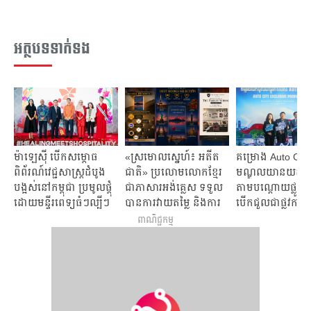
អត្ថបទទាក់ទង
ម៉ាឡេស៊ី បើកសម្ពោធ
«ស្រមោលស្នេហ៍៖ អតីត
គម្រោង Auto City
ពិព័រណ៍វេជ្ជសាស្ត្រដំបូង
ជាតិ» ប្រលោមលោកខ្មែរ
មណ្ឌលយានយន្តថ្មីស
បង្អស់នៅកម្ពុជា ប្រមូលផ្តុំ
ជាភាសារអង់គ្លេស ទទួល
តាមបណ្តោយផ្លូវ​​៦០
ដោយមន្ទីរពេទ្យធំៗល្បីៗ
បានការវាយតម្លៃ និងការ
បើកជួលជាផ្លូវការ
ទទួលស្គាល់កម្រិត
ពាណិជ្ជកម្ម
អន្តរជាតិ