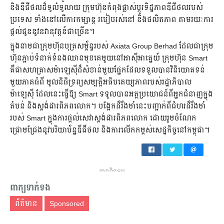
និងឌីជីថលដ៏ទូលំទូលាយ ក្រុមហ៊ុនកំពុងផ្លាស់ប្ដូរទិដ្ឋភាពឌីជីថលរបស់
ប្រទេស ទាំងនៅលើការកម្សាន្ត របៀបរស់នៅ និងផលិតភាព តាមរយៈការ
ផ្តល់ជូននូវនវានុវត្តន៍ជាច្រើន។
ក្នុងនាមជាក្រុមហ៊ុនបុត្រសម្ព័ន្ធរបស់ Axiata Group Berhad ដែលជាក្រុម
ហ៊ុនភ្ជាប់ទំនាក់ទំនងឈានមុខគេមួយនៅអាស៊ីអាគ្នេយ៍ ក្រុមហ៊ុន Smart
គឺជាសហគ្រាសម៉ាឡេស៊ីដ៏សំខាន់មួយផ្នែកដែលទទួលបានវិនិយោគទន់
មួយភាគធំពី មូលនិធិទ្រព្យសម្បត្តិអធិបតេយ្យភាពរបស់រដ្ឋាភិបាល
ម៉ាឡេស៊ី ដែលនេះធ្វើឱ្យ Smart ទទួលបានអត្ថប្រយោជន៍ពីអ្នកជំនាញក្នុង
តំបន់ និងស្តង់ដារពិភពលោក។ បង្អែកដ៏រឹងមាំនេះបញ្ជាក់ពីជំហរដ៏រឹងមាំ
របស់ Smart ក្នុងការផ្តល់សេវាស្តង់ដារពិភពលោក ដោយរួមចំណែក
ជ្រោមជ្រែងនូវបរិយាប័ន្នឌីជីថល និងការលើកកម្ពស់សេដ្ឋកិច្ចនៅកម្ពុជា។
ពាណិជ្ជកម្ម
ពាក្យទាក់ទង
ព័ត៌មាន
Sponsored