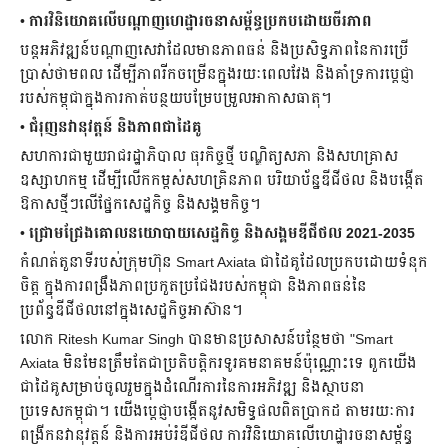
•
ការវិនិយោគលើបណ្តាញហេដ្ឋារចនាសម្ព័ន្ធប្រកបដោយចីរភាព
បន្តអភិវឌ្ឍន៍បណ្ដាញសេវាដែលមានភាពធន់ និងប្រសិទ្ធភាពនៃការប្រើ
ប្រាស់ថាមពល ដើម្បីភាពរីកចម្រើនក្នុងរយៈពេលវែង និងគាំទ្រការប្តេជ្ញា
របស់កម្ពុជាក្នុងការកាត់បន្ថយបម្រែបម្រួលអាកាសធាតុ។
•
ជំរុញនវានុវត្តន៍ និងភាពជាដៃគូ
សហការជាមួយរាជរដ្ឋាភិបាល ធុរកិច្ចថ្មី បណ្ឌិត្យសភា និងសហគ្រាស
ឧស្សាហកម្ម ដើម្បីលើកកម្ពស់សហគ្រិនភាព បរិយាប័ន្នឌីជីថល និងបង្កើត
ឱកាសថ្មីៗលើផ្នែកសេដ្ឋកិច្ច និងសង្គមកិច្ច។
•
ជ្រោមជ្រែងគោលនយោបាយសេដ្ឋកិច្ច និងសង្គមឌីជីថល 2021-2035
កំណត់តួនាទីរបស់ក្រុមហ៊ុន Smart Axiata ជាដៃគូដែលប្រកបដោយទំនុក
ចិត្ត ក្នុងការពង្រឹងភាពប្រកួតប្រជែងរបស់កម្ពុជា និងភាពធន់នៃ
ប្រព័ន្ធឌីជីថលនៅក្នុងសេដ្ឋកិច្ចអាស៊ាន។
លោក Ritesh Kumar Singh បានមានប្រសាសន៍បន្ថែមថា "Smart
Axiata មិនមែនត្រឹមតែជាប្រតិបត្តិករទូរគមនាគមន៍ប៉ុណ្ណោះទេ ពួកយើង
ជាដៃគូសម្រាប់ចូលរួមក្នុងដំណើរការនៃការអភិវឌ្ឍ និងស្ថាបនា
ប្រទេសកម្ពុជា។ យើងប្តេជ្ញាបង្កើតនូវសមិទ្ធផលពិតប្រាកដ តាមរយៈការ
ពង្រីកនវានុវត្តន៍ និងការអប់រំឌីជីថល ការវិនិយោគលើហេដ្ឋារចនាសម្ព័ន្ធ