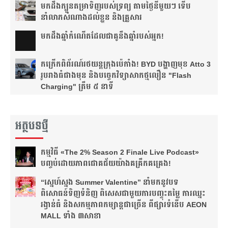
មកដឹងក្បួនតម្រាទិញរបស់ទ្រព្យ តាមថ្ងៃនីមួយៗ ទើប
នាំលាភសំណាងដល់ខ្លួន និងគ្រួសារ
មក​ដឹងឆ្នាំ​កំណើត​ដែល​ជា​គូ​នឹង​ឆ្នាំ​របស់​អ្នក!​
កក្រើកពិព័រណ៍រថយន្តក្រុងប៉េកាំង! BYD បង្ហាញមុខ Atto 3
រូបរាងធំជាងមុន និងបច្ចេកវិទ្យាសាកថ្មលឿន "Flash
Charging" ត្រឹម ៥ នាទី
អត្ថបទថ្មី
កម្មវិធី «The 2% Season 2 Finale Live Podcast»
បញ្ចប់ដោយភាពជោគជ័យយ៉ាងគគ្រឹកគគ្រេង!
“ស្នេហ៍ស្នង Summer Valentine” នាំមកនូវបទ
ពិសោធន៍ទិញទំនិញ ពិសេសជាមួយការបញ្ចុះតម្លៃ ការឈ្នះ
រង្វាន់ធំ និងសកម្មភាពកម្សាន្តជាច្រើន ពីផ្សារទំនើប AEON
MALL ទាំង ៣សាខា