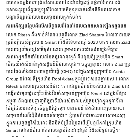
ពិសោធន៍ក្នុងការពង្រីកវិសាលភាពនៃនវានុវត្តន៍ថ្មី ពង្រីកឱកាស និង
កសាងនូវប្រព័ន្ធអេកូឡូស៊ីដែលយកចិត្តទុកដាក់លើអតិថិជននៅតាម
បណ្តាទីផ្សារដែលមានសក្តានុពលក្នុងតំបន់។
ការអភិវឌ្ឍបន្ថែមពីលើសមិទ្ធផលដ៏រឹងមាំដែលបានកសាងឡើងកន្លងមក
លោក Ritesh នឹងកាន់តំណែងបន្តពីលោក Ziad Shatara ដែលជានាយក
ប្រតិបត្តិរបស់ក្រុមហ៊ុន Smart តាំងពីខែមករាឆ្នាំ 2023 មក។ លោក Ziad
បានបន្សល់ទុកនូវសមិទ្ធផលនានា រួមមានភាពជោគជ័យក្នុងទីផ្សារ
ភាពជាអ្នកដឹកនាំដែលនាំមកនូវនវានុវត្តន៍ និងជួយឱ្យក្រុមហ៊ុន Smart
ដើរតួយ៉ាងសំខាន់ក្នុងសង្គមឌីជីថលកម្ពុជា។ បច្ចុប្បន្ននេះ លោក Ziad ត្រូវ
បានតែងតាំងជានាយកប្រតិបត្តិ (CEO) នៅក្នុងសម្ព័ន្ធក្រុមហ៊ុន Axiata
Group ដដែល គឺក្រុមហ៊ុន Robi Axiata ក្នុងប្រទេសបង់ក្លាដេស។ លោក
Ritesh បានមានប្រសាសន៍ថា៖ “ភាពជាអ្នកដឹកនាំរបស់លោក Ziad បាន
បង្កើតជាមូលដ្ឋានគ្រឹះយ៉ាងរឹងមាំសម្រាប់ក្រុមហ៊ុន Smart នៅក្នុងទីផ្សារ
កម្ពុជា និងបានបង្ហាញពីតួនាទីយ៉ាងសំខាន់របស់ក្រុមហ៊ុនក្នុងតួនាទីជា
ដៃគូដែលមានទំនុកចិត្តក្នុងផ្នែកទូរគមនាគមន៍ និងដំណោះស្រាយ ICT
សម្រាប់ដំណើរឌីជីថលរបស់កម្ពុជា។ ខ្ញុំបាទពិតជាមានភាពសោមនស្ស
ក្នុងការបន្តចក្ខុវិស័យនេះ និងខិតខំប្រឹងប្រែងដើម្បីបន្តដឹកនាំក្រុមហ៊ុន
Smart ទៅកាន់ដំណាក់កាលបន្ទាប់នៃនវានុវត្តន៍ និងសមិទ្ធផលថ្មី។”