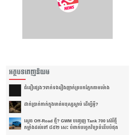
អត្ថបទពេញនិយម
ជំនឿ​ផ្សេងៗ​ទាក់ទង​រឿង​ញាក់​ត្របក​ភ្នែក​តាម​ម៉ោង​
ដាក់​ប្រាក់​កាក់​ក្នុង​មាត់​មនុស្ស​ស្លាប់ ដើម្បី​អ្វី?
ស្តេច Off-Road ថ្មី? GWM បញ្ចេញ Tank 700 ស៊េរីថ្មី
កម្លាំងដល់ទៅ ៨៥២ សេះ បំពាក់បច្ចេកវិទ្យាទំនើបបំផុត