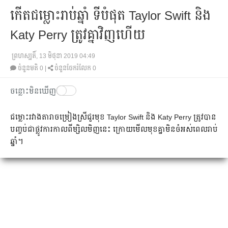
កើតជម្លោះរាប់ឆ្នាំ ទីបំផុត Taylor Swift និង
Katy Perry ត្រូវគ្នាវិញហើយ
ព្រហស្បតិ៍, 13 មិថុនា 2019 04:49
ចំនួនមតិ
0
|
ចំនួនចែករំលែក 0
ចន្លោះមិនឃើញ
ជម្លោះ​រវាង​​តារា​ចម្រៀង​ស្រី​​ជួរ​មុខ Taylor Swift និង Katy Perry ត្រូវ​បាន​
បញ្ចប់​ជា​ផ្លូវ​ការ​កាល​ពី​ម្សិលមិញ​នេះ ក្រោយ​មើល​មុខ​គ្នា​មិន​ចំ​អស់​ពេល​រាប់​
ឆ្នាំ។