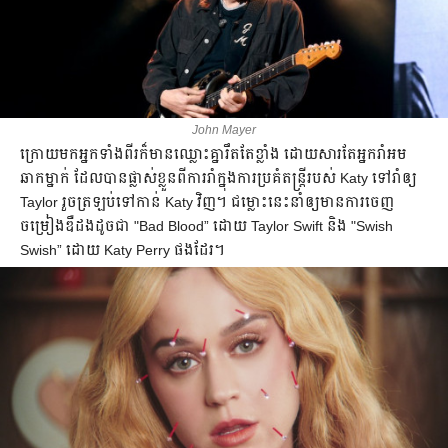
John Mayer
ក្រោយ​មក​អ្នក​ទាំង​ពីរ​ក៏​មាន​ឈ្លោះ​គ្នា​រឹត​តែ​ខ្លាំង ដោយ​សារ​តែ​អ្នក​រាំ​អម​
ឆាក​​ម្នាក់​ ដែល​បាន​ផ្លាស់​ខ្លួន​ពី​ការ​រាំ​ក្នុង​ការ​ប្រគំ​តន្ត្រី​របស់​ Katy ទៅ​រាំ​ឲ្យ
Taylor រួច​ត្រឡប់​ទៅ​កាន់ Katy វិញ។ ជម្លោះ​នេះ​នាំ​ឲ្យ​មាន​ការ​ចេញ​
ចម្រៀង​ឌឺ​ដង​ដូច​ជា "Bad Blood” ដោយ Taylor Swift និង "Swish
Swish” ដោយ Katy Perry ផង​ដែរ។