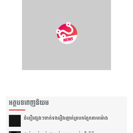
អត្ថបទពេញនិយម
ជំនឿ​ផ្សេងៗ​ទាក់ទង​រឿង​ញាក់​ត្របក​ភ្នែក​តាម​ម៉ោង​