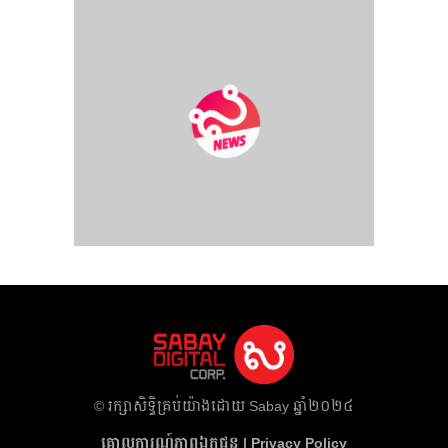
​© រក្សា​សិទ្ធិ​គ្រប់​យ៉ាង​ដោយ​ Sabay ឆ្នាំ​២០២៤
គោលការណ៍​ភាព​ឯកជន | Privacy Policy