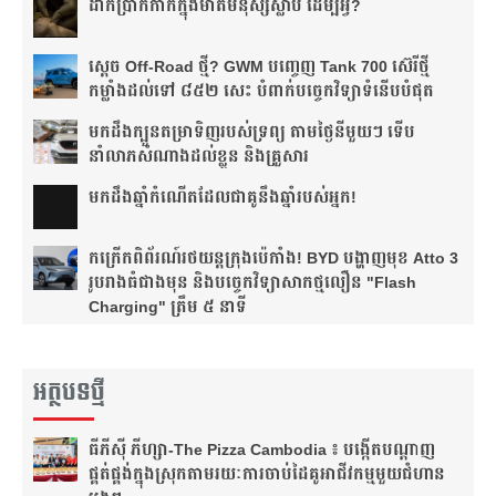
ដាក់​ប្រាក់​កាក់​ក្នុង​មាត់​មនុស្ស​ស្លាប់ ដើម្បី​អ្វី?
ស្តេច Off-Road ថ្មី? GWM បញ្ចេញ Tank 700 ស៊េរីថ្មី
កម្លាំងដល់ទៅ ៨៥២ សេះ បំពាក់បច្ចេកវិទ្យាទំនើបបំផុត
មកដឹងក្បួនតម្រាទិញរបស់ទ្រព្យ តាមថ្ងៃនីមួយៗ ទើប
នាំលាភសំណាងដល់ខ្លួន និងគ្រួសារ
មក​ដឹងឆ្នាំ​កំណើត​ដែល​ជា​គូ​នឹង​ឆ្នាំ​របស់​អ្នក!​
កក្រើកពិព័រណ៍រថយន្តក្រុងប៉េកាំង! BYD បង្ហាញមុខ Atto 3
រូបរាងធំជាងមុន និងបច្ចេកវិទ្យាសាកថ្មលឿន "Flash
Charging" ត្រឹម ៥ នាទី
អត្ថបទថ្មី
ធីភីស៊ី ភីហ្សា-The Pizza Cambodia ៖ បង្កើត​បណ្តាញ​
ផ្គត់ផ្គង់​ក្នុង​ស្រុក​តាមរយៈ​ការ​ចាប់​ដៃ​គូ​អាជីវកម្ម​មួយ​ជំហាន​