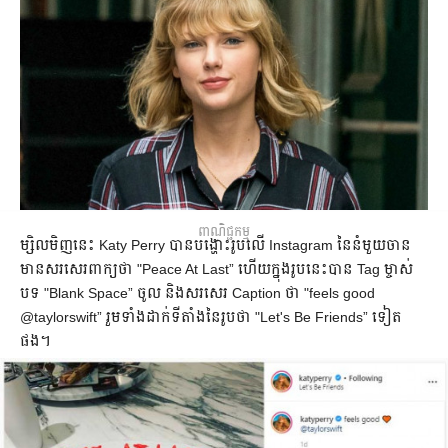
ពាណិជ្ជកម្ម
ម្សិលមិញ​នេះ Katy Perry បាន​បង្ហោះ​រូប​លើ​ Instagram នៃ​នំ​មួយ​ចាន​
មាន​សរសេរ​ពាក្យ​ថា "Peace At Last” ហើយ​ក្នុង​រូប​នេះ​​បាន​ Tag ម្ចាស់​
បទ "Blank Space” ចូល និង​សរសេរ​ Caption ថា "feels good
@taylorswift” រួម​ទាំង​ដាក់​ទីតាំង​នៃ​រូប​ថា "Let's Be Friends” ទៀត​
ផង។