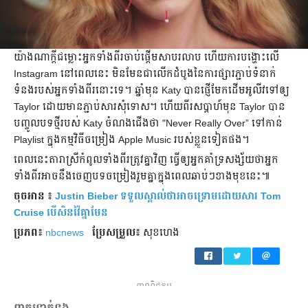
យ៉ាងណាក្ដី​​ជម្លោះ​អ្នក​ទាំង​ពីរ​ចាប់​ផ្ដើម​សាប​រលាប​ ហើយ​ការ​បង្ហោះ​លើ​
Instagram នៅ​ពេល​នេះ មិន​មែន​ជា​លើក​ដំបូង​នៃ​ការ​ផ្សារ​ភ្ជាប់​ទំនាក់
ទំនង​របស់​អ្នក​ទាំង​ពីរ​នោះ​ទេ។ ឆ្នាំ​មុន​ Katy បាន​ផ្ញើ​មែក​ដើម​​អូលីវ​ទៅ​ឲ្យ
Taylor ដោយ​មាន​ភ្ជាប់​សារ​សុំទោស។ ហើយ​ពីរ​សប្ដាហ៍​មុន Taylor បាន​
បញ្ចូល​បទ​ថ្មី​របស់ Katy ចំណង​ជើង​ថា "Never Really Over” ទៅ​កាន់​
Playlist ក្នុង​កម្មវិធី​ចម្រៀង Apple Music របស់​ខ្លួន​ទៀត​ផង។
ពេល​នេះ​តារា​ស្រី​កំពូល​ទាំង​ពីរ​ត្រូវ​គ្នា​វិញ ធ្វើ​ឲ្យ​អ្នក​គាំទ្រ​សង្ស័យ​ថា​អ្នក​
ទាំង​ពីរ​អាច​នឹង​ចេញ​បទ​ចម្រៀង​រួម​គ្នា​ក្នុង​ពេល​ឆាប់ៗ​ខាង​មុខ​នេះ៕​​
ចុចអាន ៖
Justin Bieber ទទួលស្គាល់ថាអាចទ្រោមដោយសារ Tom
Cruise បើសិនវ៉ៃគ្នាមែន
ប្រភព៖
nbcnews
ប្រែ​សម្រួល៖
សុខហេង
ពាណិជ្ជកម្ម