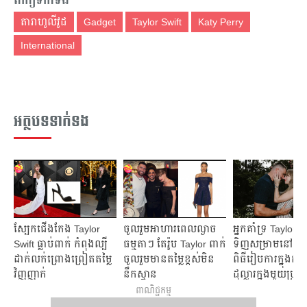
ពាក្យទាក់ទង
តារាហូលីវូដ
Gadget
Taylor Swift
Katy Perry
International
អត្ថបទទាក់ទង
ស្បែកជើងកែង Taylor
ចូលរួមអាហារពេលល្ងាច
អ្នកគាំទ្រ Taylor S
Swift ធ្លាប់ពាក់ កំពុងល្បី
ធម្មតាៗ តែរ៉ូប Taylor ពាក់
ទិញសម្រាមនៅខាង
ដាក់លក់ព្រោងព្រៀតតម្លៃ
ចូលរួមមានតម្លៃខ្ពស់មិន
ពិធីរៀបការក្នុងតម្
វិញញាក់
នឹកស្មាន
ដុល្លារក្នុងមួយប្រអប
ពាណិជ្ជកម្ម