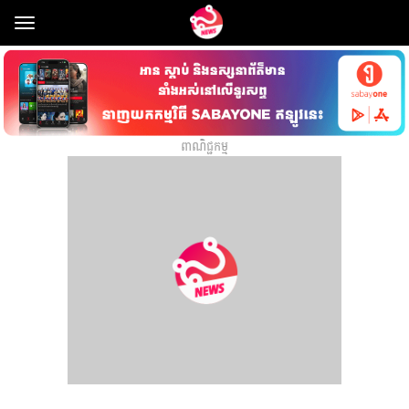
Toggle
navigation
ពាណិជ្ជកម្ម