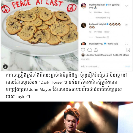
​​​តារា​ចម្រៀង​ស្រី​ទាំង​ពីរ​នេះ​ធ្លាប់​ជា​មិត្ត​នឹង​គ្នា ប៉ុន្តែ​រឿង​រ៉ាវ​ប្រែ​ជា​មិន​ល្អ នៅ​
ពេល​ដែល​​ម្ចាស់​បទ "Dark Horse” មាន​ទំនាក់ទំនង​ជិតស្និទ្ធ​នឹង​តារា​
ចម្រៀង​ប្រុស​ John Mayer ដែល​មាន​ចចាមអារ៉ាម​ថា​ជា​អតីត​មិត្ត​ប្រុស​
របស់​ Taylor។