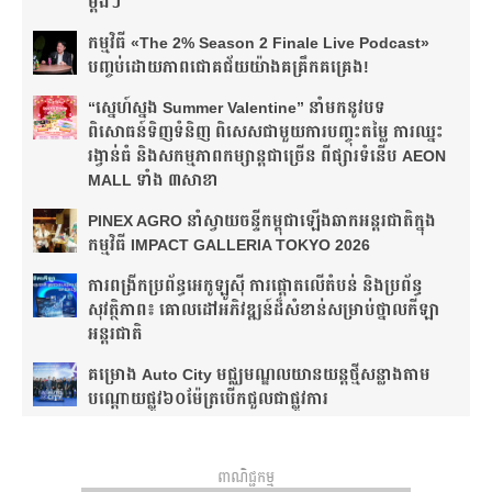
ម្តងៗ​
កម្មវិធី «The 2% Season 2 Finale Live Podcast»
បញ្ចប់ដោយភាពជោគជ័យយ៉ាងគគ្រឹកគគ្រេង!
“ស្នេហ៍ស្នង Summer Valentine” នាំមកនូវបទ
ពិសោធន៍ទិញទំនិញ ពិសេសជាមួយការបញ្ចុះតម្លៃ ការឈ្នះ
រង្វាន់ធំ និងសកម្មភាពកម្សាន្តជាច្រើន ពីផ្សារទំនើប AEON
MALL ទាំង ៣សាខា
PINEX AGRO នាំ​ស្វាយចន្ទី​កម្ពុជា​ឡើង​ឆាក​អន្តរជាតិ​​ក្នុង​
កម្មវិធី​ IMPACT GALLERIA TOKYO 2026
ការពង្រីកប្រព័ន្ធអេកូឡូស៊ី ការផ្តោតលើតំបន់ និងប្រព័ន្ធ
សុវត្ថិភាព៖ គោលដៅអភិវឌ្ឍន៍ដ៏សំខាន់សម្រាប់ថ្នាលកីឡា
អន្តរជាតិ
គម្រោង Auto City មជ្ឈមណ្ឌលយានយន្តថ្មីសន្លាង​តាម
បណ្តោយផ្លូវ​​៦០ម៉ែត្រ​បើកជួលជាផ្លូវការ
ពាណិជ្ជកម្ម