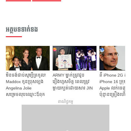
អត្ថបទទាក់ទង
មិនចង់ជាប់សូម្បីត្រកូល!
ARMY ម្នាក់ត្រូវជួប
ពី iPhone 2G ដល
Maddox កូនប្រុសច្បង
រឿងហួសចិត្ត ពេលត្រូវ
iPhone 16 ក្រុមហ៊
Angelina Jolie
ម្ដាយក្បត់ដោយសារ JIN
Apple លក់ចេញស
សម្រេចលុបឈ្មោះឪពុក
ប៉ុន្មានគ្រឿងហើយ
ចេញ
ពាណិជ្ជកម្ម