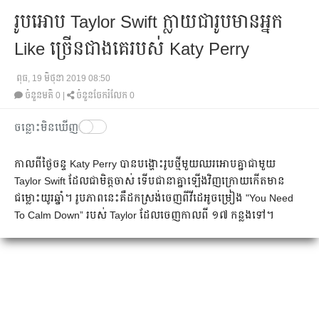
រូបអោប Taylor Swift ក្លាយជារូបមានអ្នក
Like ច្រើនជាងគេរបស់ Katy Perry
ពុធ, 19 មិថុនា 2019 08:50
ចំនួនមតិ
0
|
ចំនួនចែករំលែក 0
ចន្លោះមិនឃើញ
​កាល​ពី​​ថ្ងៃ​ចន្ទ Katy Perry បាន​បង្ហោះ​រូប​​ថ្មី​​មួយ​ឈរ​អោប​គ្នា​ជា​មួយ
Taylor Swift ដែល​ជា​មិត្ត​ចាស់ ទើប​ជា​នា​គ្នា​ឡើង​វិញ​ក្រោយ​កើត​មាន​
ជម្លោះ​យូរ​ឆ្នាំ។ រូបភាព​នេះ​គឺ​ដក​ស្រង់​ចេញ​ពី​វីដេអូ​ចម្រៀង​ "You Need
To Calm Down” របស់ Taylor ដែល​ចេញ​កាល​ពី ១៧ កន្លង​ទៅ។