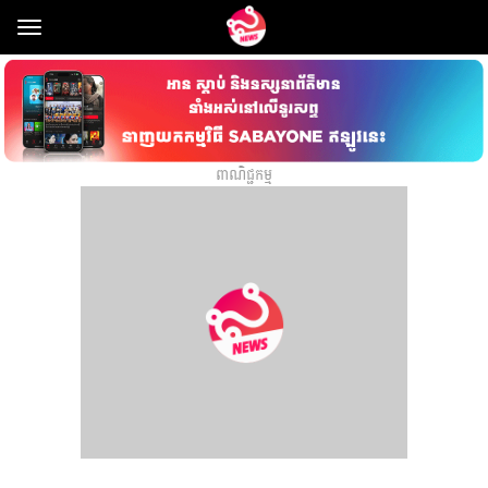
Toggle
navigation
ពាណិជ្ជកម្ម