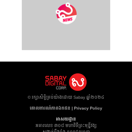
​© រក្សា​សិទ្ធិ​គ្រប់​យ៉ាង​ដោយ​ Sabay ឆ្នាំ​២០២៤
គោលការណ៍​ភាព​ឯកជន | Privacy Policy
អាសយដ្ឋាន
អគារ​លេខ ៣០៨ មហាវិថីព្រះមុន្នីវង្ស
សង្កាត់បឹងរាំង ខណ្ឌដូនពេញ