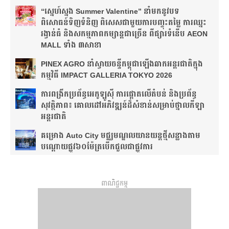
“ស្នេហ៍ស្នង Summer Valentine” នាំមកនូវបទ
ពិសោធន៍ទិញទំនិញ ពិសេសជាមួយការបញ្ចុះតម្លៃ ការឈ្នះ
រង្វាន់ធំ និងសកម្មភាពកម្សាន្តជាច្រើន ពីផ្សារទំនើប AEON
MALL ទាំង ៣សាខា
PINEX AGRO នាំ​ស្វាយចន្ទី​កម្ពុជា​ឡើង​ឆាក​អន្តរជាតិ​​ក្នុង​
កម្មវិធី​ IMPACT GALLERIA TOKYO 2026
ការពង្រីកប្រព័ន្ធអេកូឡូស៊ី ការផ្តោតលើតំបន់ និងប្រព័ន្ធ
សុវត្ថិភាព៖ គោលដៅអភិវឌ្ឍន៍ដ៏សំខាន់សម្រាប់ថ្នាលកីឡា
អន្តរជាតិ
គម្រោង Auto City មជ្ឈមណ្ឌលយានយន្តថ្មីសន្លាង​តាម
បណ្តោយផ្លូវ​​៦០ម៉ែត្រ​បើកជួលជាផ្លូវការ
ពាណិជ្ជកម្ម