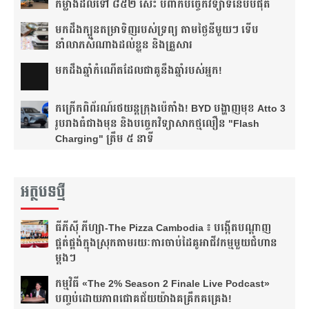
កម្លាំងដល់ទៅ ៨៥២ សេះ បំពាក់បច្ចេកវិទ្យាទំនើបបំផុត
មកដឹងក្បួនតម្រាទិញរបស់ទ្រព្យ តាមថ្ងៃនីមួយៗ ទើប
នាំលាភសំណាងដល់ខ្លួន និងគ្រួសារ
មក​ដឹងឆ្នាំ​កំណើត​ដែល​ជា​គូ​នឹង​ឆ្នាំ​របស់​អ្នក!​
កក្រើកពិព័រណ៍រថយន្តក្រុងប៉េកាំង! BYD បង្ហាញមុខ Atto 3
រូបរាងធំជាងមុន និងបច្ចេកវិទ្យាសាកថ្មលឿន "Flash
Charging" ត្រឹម ៥ នាទី
អត្ថបទថ្មី
ធីភីស៊ី ភីហ្សា-The Pizza Cambodia ៖ បង្កើត​បណ្តាញ​
ផ្គត់ផ្គង់​ក្នុង​ស្រុក​តាមរយៈ​ការ​ចាប់​ដៃ​គូ​អាជីវកម្ម​មួយ​ជំហាន​
ម្តងៗ​
កម្មវិធី «The 2% Season 2 Finale Live Podcast»
បញ្ចប់ដោយភាពជោគជ័យយ៉ាងគគ្រឹកគគ្រេង!