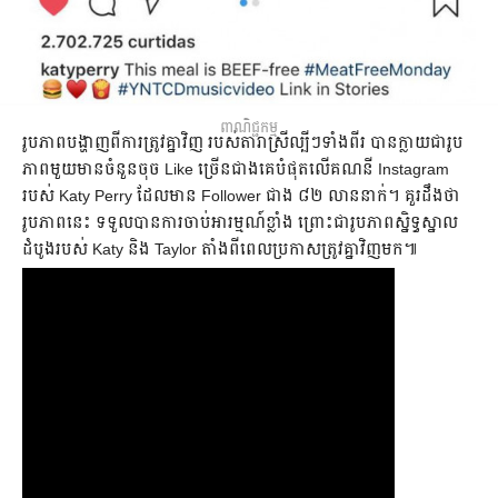
ពាណិជ្ជកម្ម
រូបភាព​បង្ហាញ​ពី​ការ​ត្រូវ​គ្នា​វិញ របស់​តារា​ស្រី​ល្បីៗ​ទាំង​ពីរ បាន​ក្លាយ​ជា​រូប
ភាព​មួយ​មាន​ចំនួន​ចុច Like ​ច្រើន​ជាង​គេ​បំផុត​លើ​គណនី Instagram
របស់ Katy Perry ដែល​មាន​ Follower ​ជាង ៨២ លាន​នាក់។ ​​គួរ​ដឹង​ថា​
រូបភាព​នេះ ទទួល​បាន​ការ​ចាប់​អារម្មណ៍​ខ្លាំង ព្រោះ​ជា​រូបភាព​ស្និទ្ធស្នាល​
ដំបូង​​របស់​​ Katy និង Taylor តាំង​ពី​ពេល​ប្រកាស​ត្រូវ​គ្នា​វិញ​មក៕