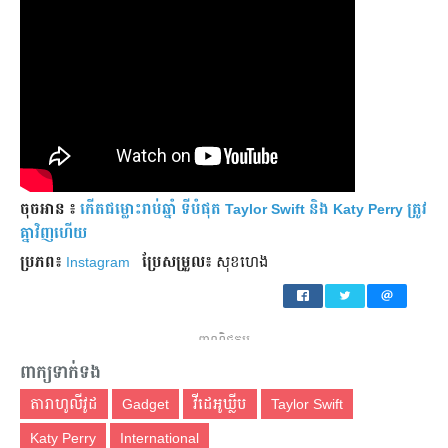
ចុចអាន ៖
កើតជម្លោះរាប់ឆ្នាំ ទីបំផុត Taylor Swift និង Katy Perry ត្រូវ
គ្នាវិញហើយ
ប្រភព៖
Instagram
ប្រែ​សម្រួល៖
សុខហេង
ពាណិជ្ជកម្ម
ពាក្យទាក់ទង
តារាហូលីវូដ
Gadget
វីដេអូឃ្លីប
Taylor Swift
Katy Perry
International