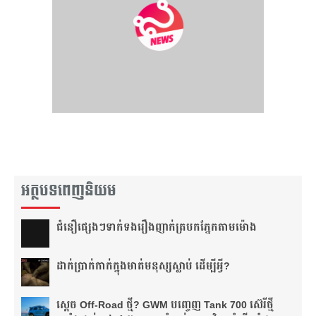
អត្ថបទពេញនិយម
ជំនឿ​ផ្សេងៗ​ទាក់ទង​រឿង​ញាក់​ត្របក​ភ្នែក​តាម​ម៉ោង​
ដាក់​ប្រាក់​កាក់​ក្នុង​មាត់​មនុស្ស​ស្លាប់ ដើម្បី​អ្វី?
ស្តេច Off-Road ថ្មី? GWM បញ្ចេញ Tank 700 ស៊េរីថ្មី