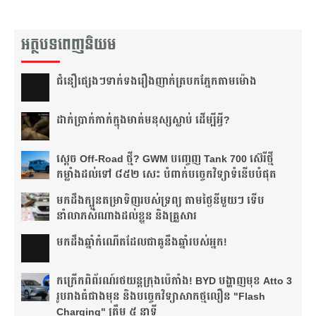
អត្ថបទពេញនិយម
ជំនឿ​ផ្សេងៗ​ទាក់ទង​រឿង​ញាក់​ត្របក​ភ្នែក​តាម​ម៉ោង​
ដាក់​ប្រាក់​កាក់​ក្នុង​មាត់​មនុស្ស​ស្លាប់ ដើម្បី​អ្វី?
ស្តេច Off-Road ថ្មី? GWM បញ្ចេញ Tank 700 ស៊េរីថ្មី
កម្លាំងដល់ទៅ ៨៥២ សេះ បំពាក់បច្ចេកវិទ្យាទំនើបបំផុត
មកដឹងក្បួនតម្រាទិញរបស់ទ្រព្យ តាមថ្ងៃនីមួយៗ ទើប
នាំលាភសំណាងដល់ខ្លួន និងគ្រួសារ
មក​ដឹងឆ្នាំ​កំណើត​ដែល​ជា​គូ​នឹង​ឆ្នាំ​របស់​អ្នក!​
កក្រើកពិព័រណ៍រថយន្តក្រុងប៉េកាំង! BYD បង្ហាញមុខ Atto 3
រូបរាងធំជាងមុន និងបច្ចេកវិទ្យាសាកថ្មលឿន "Flash
Charging" ត្រឹម ៥ នាទី