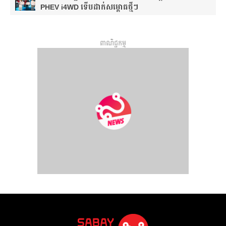
PHEV i4WD ទើបដាក់សម្ពោធថ្មីៗ
ពាណិជ្ជកម្ម