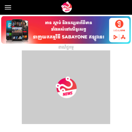
Toggle
navigation
ពាណិជ្ជកម្ម