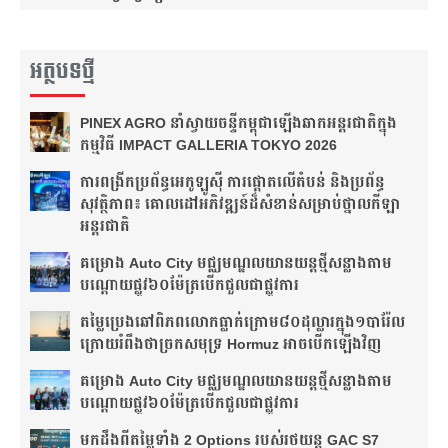
អត្ថបទថ្មី
PINEX AGRO នាំ​ស្វាយចន្ទី​កម្ពុជា​ឡើង​ឆាក​អន្តរជាតិ​​ក្នុង​
កម្មវិធី​ IMPACT GALLERIA TOKYO 2026
ការពង្រីកប្រព័ន្ធអេកូឡូស៊ី ការផ្តោតលើតំបន់ និងប្រព័ន្ធ
សុវត្ថិភាព៖ គោលដៅអភិវឌ្ឍន៍ដ៏សំខាន់សម្រាប់ថ្នាលកីឡា
អន្តរជាតិ
គម្រោង Auto City មជ្ឈមណ្ឌលយានយន្តថ្មីសន្លាង​តាម
បណ្តោយផ្លូវ​​៦០ម៉ែត្រ​បើកជួលជាផ្លូវការ
តម្លៃប្រេងឆៅពិភពលោកធ្លាក់ក្រោម៨០ដុល្លារក្នុង១បារ៉ែល
ក្រោយរំពឹងថា​ច្រកសមុទ្រ Hormuz អាចបើកឡើងវិញ
គម្រោង Auto City មជ្ឈមណ្ឌលយានយន្តថ្មីសន្លាង​តាម
បណ្តោយផ្លូវ​​៦០ម៉ែត្រ​បើកជួលជាផ្លូវការ
មកដឹងពីតម្លៃទាំង 2 Options របស់រថយន្ត GAC S7