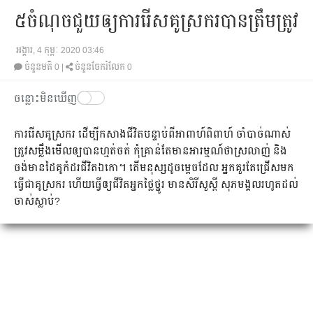
៥ចំណុចជួយឲ្យការរើសគូស្រករបានត្រឹមត្រូវ
អង្គារ, 4 កុម្ភៈ 2020 03:46
ចំនួនមតិ
0
|
ចំនួនចែករំលែក 0
ចន្លោះមិនឃើញ
ការរើសគូស្រករ ដើម្បីកសាងជីវិតបន្ទាប់ពីអាពាហ៍ពិពាហ៍ ចាំបាច់ណាស់
ត្រូវសម្លឹងមើលឲ្យបានហ្មត់ចត់ កុំគ្រាន់តែមានអារម្មណ៍ថាស្រលាញ់ និង
ចង់មានដៃគូកំដរជីវិតឯកោ។ តើមនុស្សដូចម្ដេចដែល អ្នកគួរតែជ្រើសមក
ធ្វើជាគូស្រករ ហើយធ្វើឲ្យជីវិតអ្នកថ្លៃថ្នូរ មានសិរីសួស្ដី សុភមង្គលរហូតដល់
ចាស់ស្លាប់?