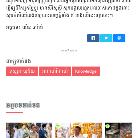
សរុបមកវិញ មនុស្សប្រុសស្រី ដែលអ្នកគួរតែជ្រើសមកធ្វើជាគូស្រករ ហើយ
ធ្វើឲ្យជីវិតអ្នកថ្លៃថ្នូរ មានសិរីសួស្ដី សុភមង្គលរហូតដល់ចាស់កោងខ្នងនោះ
សូមកុំមើលរំលងលក្ខណៈសម្បត្តិទាំង ៥ ខាងលើនេះឲ្យសោះ៕
អត្ថបទ៖ ឈិន ធារ៉ាត់
ពាណិជ្ជកម្ម
ពាក្យទាក់ទង
ទស្សនៈយុវវ័យ
អាពាហ៍ពិពាហ៍
Knowledge
អត្ថបទទាក់ទង