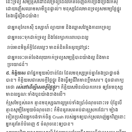
នេះទ្រព្យ សម្បត្តិសំដៅដល់ទ្រព្យដែលកើតចេញពីការប្រឹងប្រែងរកស៊ី
ដោយញើសឈាមសាមីខ្លួនផ្ទាល់។ មនុស្សដែលមានទ្រព្យសមរម្យថ្លៃថ្នូរ
តែងធ្វើរឿង៤យ៉ាង៖
ជាអ្នកពូកែរកស៊ី ឧស្សាហ៍ ព្យាយាម និងឈ្លាសវៃក្នុងការរកទ្រព្យ
ជាអ្នកចេះទុកដាក់ទ្រព្យ និងថែរក្សាការពារបានល្អ
រាប់អានមិត្តភ័ក្ដិដែលល្អៗ មានគំនិតគិតគូរជ្រៅជ្រះ
ជាអ្នកចេះចាត់ចែងលុយកាក់ទ្រព្យសម្បត្តិបានយ៉ាងល្អ និងមាន
ប្រយោជន៍។
៥. កិត្តិយស
ជាផ្នែកមួយសំខាន់ដែរ ដែលមនុស្សគ្រប់គ្នាតែងប្រាថ្នាចង់
បាន។ កិត្តិយសជាសេចក្ដីថ្លៃថ្នូរ និងធ្វើឲ្យជីវិតមានខ្លឹមសារ។ ដូចជាពាក្យ
គេថា
រស់នៅដើម្បីសេចក្ដីថ្លៃថ្នូរ
។ កិត្តិយសមិនលំបាករកទេ ឲ្យតែមនុស្ស
មានលក្ខណៈទាំងបួនយ៉ាងខាងលើ។
កុំស្រមៃខ្ពស់ពេក គ្មានមនុស្សណាល្អគ្រប់ទាំងប្រាំចំណុចនោះទេ ប៉ុន្តែបើ
គ្មានសូម្បីតែមួយចំណុចនោះ ក៏មិនគួរសេពគប់ជាគូស្រករដែរ។ ម្យ៉ាង
ទៀតប្រសិនអ្នកចង់ទាក់ចិត្ត Crush របស់អ្នកឲ្យបាក់ស្រលាញ់អ្នកវិញនោះ
អ្នកគួរតែខំបំពេញ ៥ ចំណុចនេះឲ្យបាន។