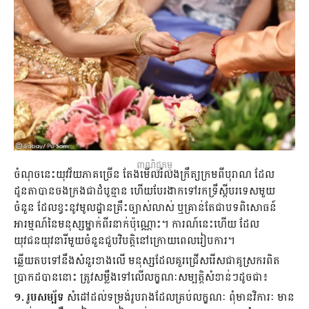
ពាណិជ្ជកម្ម
ចំណុចនេះយុវវ័យភាគច្រើន តែងមើលរំលងក្រឹត្យក្រមពីបុរាណ ដែល
ដូនតាបានចងក្រងជាដំបូន្មាន ហើយបែរងាកទៅរកទ្រឹស្ដីបរទេសមួយ
ចំនួន ដែលខ្វះនូវមូលដ្ឋានគ្រឹះច្បាស់លាស់ ឬគ្រាន់តែជាបទពិសោធន៍
អារម្មណ៍នៃមនុស្សម្នាក់ពីរនាក់ប៉ុណ្ណោះ។ ការណ៍នេះហើយ ដែល
យុវជនយុវនារីមួយចំនួនជួបវិបត្តិនៅក្រោយពេលរៀបការ។
ឆ្លើយតបទៅនឹងសំនួរខាងលើ មនុស្សដែលគួរជ្រើសរើសជាគូស្រករពិត
ប្រាកដបាននោះ ត្រូវសម្លឹងទៅលើលក្ខណៈសម្បត្តិសំខាន់ៗដូចជា៖
១. រូបសម្ប័ទ
សំដៅដល់ទម្រង់រូបរាងដែលគ្រប់លក្ខណៈ ពុំមានវិការៈ មាន