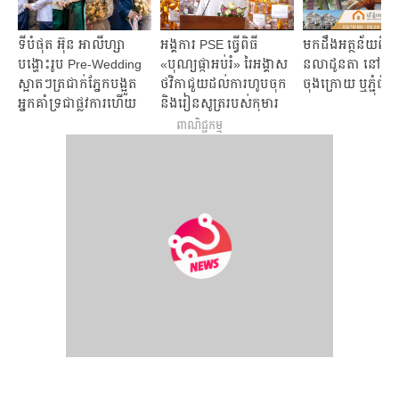
ទីបំផុត អ៊ុន អាលីហ្សា
អង្គការ​ PSE​ ធ្វើ​ពិធី ​
មកដឹងអត្ថន័យពិធ
បង្ហោះរូប Pre-Wedding
«បុណ្យ​ផ្កា​អប់រំ» រៃអង្គាស​
នលាដូនតា នៅថ្ងៃភ្ជុ
ស្អាតៗត្រជាក់ភ្នែកបង្អួត
ថវិកា​ជួយ​ដល់ការហូបចុក​
ចុងក្រោយ ឬភ្ជុំធំ
អ្នកគាំទ្រជាផ្លូវការហើយ
និង​រៀនសូត្រ​របស់​កុមារ​
ក្រីក្រ
ពាណិជ្ជកម្ម