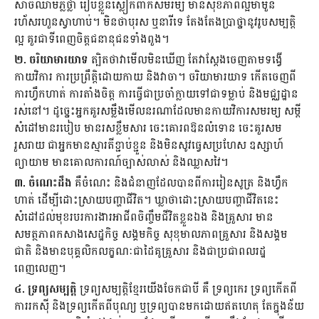
សាច់ឈាមភ្លឺថ្លា រៀបខ្លួនស្លៀកពាក់សមរម្យ មានសុខភាពល្អមាំមួន
រហ័សរហួនស្វាហាប់។ មិនថាបុរស ឬនារីទេ តែងតែងប្រាថ្នានូវរូបសម្បត្តិ
ល្អ គួរជាទីពេញចិត្តជនានុជនទាំងពួង។
២. ចរិយាមារយាទ
ត្បិតថាវាមើលមិនឃើញ តែវាស្ដែងចេញតាមទង្វើ
កាយវិការ ការប្រព្រឹត្តិដោយកាយ និងវាចា។ ចរិយាមារយាទ កើតចេញពី
ការហ្វឹកហាត់ ការតាំងចិត្ត ការធ្វើជាប្រចាំក្លាយទៅជាទម្លាប់ និងមជ្ឈដ្ឋាន
រស់នៅ។ ដូច្នេះអ្នកគួរសម្លឹងមើលនរណាដែលមានកាយវិការសមរម្យ សម្ដី
សំដៅមានរបៀប មានរសខ្លឹមសារ ចេះគោរពឱនលំទោន ចេះគួរសម
រួសរាយ ជាអ្នកមានស្មារតីខ្ជាប់ខ្ជួន និងមិនសូវធ្វេសប្រហែស ឧស្សាហ៍
ព្យាយាម មានគោលការណ៍ច្បាស់លាស់ និងឈ្លាសវៃ។
៣. ចំណេះដឹង
គឺចំណេះ និងជំនាញដែលបានពីការរៀនសូត្រ និងហ្វឹក
ហាត់ ដើម្បីដោះស្រាយបញ្ហាជីវិត។ ឃ្លាថាដោះស្រាយបញ្ហាជីវិតនេះ
សំដៅដល់មុខរបរការងារអាជីពចិញ្ចឹមជីវិតខ្លួនឯង និងគ្រួសារ មាន
សមត្ថភាពកសាងសេដ្ឋកិច្ច សង្គមកិច្ច សុខុមាលភាពគ្រួសារ និងសង្គម
ជាតិ និងមានបុគ្គលិកលក្ខណៈជាដៃគូគ្រួសារ និងជាប្រជាពលរដ្ឋ
ពេញលេញ។
៤. ទ្រព្យសម្បត្តិ
ទ្រព្យសម្បត្តិខ្មែរយើងចែកជាបី គឺ ទ្រព្យកេរ ទ្រព្យកើតពី
ការរកស៊ី និងទ្រព្យកើតពីបុណ្យ ឬទ្រព្យបានមកដោយឥតហេតុ តែក្នុងន័យ