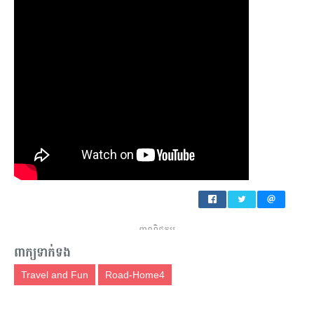
ពាណិជ្ជកម្ម
ពាក្យទាក់ទង
Travel and Fun
Road-Home4