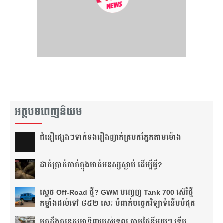
អត្ថបទពេញនិយម
ជំនឿ​ផ្សេងៗ​ទាក់ទង​រឿង​ញាក់​ត្របក​ភ្នែក​តាម​ម៉ោង​
ដាក់​ប្រាក់​កាក់​ក្នុង​មាត់​មនុស្ស​ស្លាប់ ដើម្បី​អ្វី?
ស្តេច Off-Road ថ្មី? GWM បញ្ចេញ Tank 700 ស៊េរីថ្មី
កម្លាំងដល់ទៅ ៨៥២ សេះ បំពាក់បច្ចេកវិទ្យាទំនើបបំផុត
មកដឹងក្បួនតម្រាទិញរបស់ទ្រព្យ តាមថ្ងៃនីមួយៗ ទើប