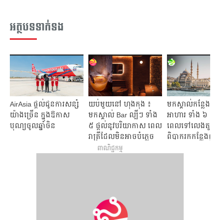
អត្ថបទទាក់ទង
AirAsia ផ្តល់ជូនការសន្សំ
យប់មួយនៅ ហុងកុង ៖
មកស្គាល់កន្លែងលក
យ៉ាងច្រើន ក្នុងឱកាស
មកស្គាល់ Bar ល្បីៗ ទាំង
អាហារ ទាំង ៦ ទីត
បុណ្យចូលឆ្នាំចិន
៥ ផ្តល់នូវបរិយាកាស ពេល
ពេលទៅលេងតួគី 
រាត្រីដែលមិនអាចបំភ្លេច
ពិបាករកកន្លែងញុ
បាន
ពាណិជ្ជកម្ម