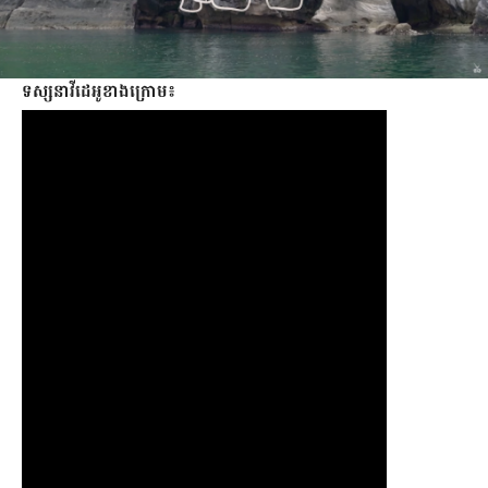
ទស្សនាវីដេអូខាងក្រោម៖