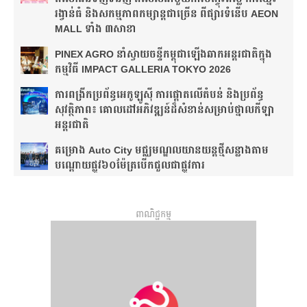
រង្វាន់ធំ និងសកម្មភាពកម្សាន្តជាច្រើន ពីផ្សារទំនើប AEON
MALL ទាំង ៣សាខា
PINEX AGRO នាំ​ស្វាយចន្ទី​កម្ពុជា​ឡើង​ឆាក​អន្តរជាតិ​​ក្នុង​
កម្មវិធី​ IMPACT GALLERIA TOKYO 2026
ការពង្រីកប្រព័ន្ធអេកូឡូស៊ី ការផ្តោតលើតំបន់ និងប្រព័ន្ធ
សុវត្ថិភាព៖ គោលដៅអភិវឌ្ឍន៍ដ៏សំខាន់សម្រាប់ថ្នាលកីឡា
អន្តរជាតិ
គម្រោង Auto City មជ្ឈមណ្ឌលយានយន្តថ្មីសន្លាង​តាម
បណ្តោយផ្លូវ​​៦០ម៉ែត្រ​បើកជួលជាផ្លូវការ
ពាណិជ្ជកម្ម