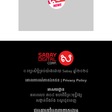
​© រក្សា​សិទ្ធិ​គ្រប់​យ៉ាង​ដោយ​ Sabay ឆ្នាំ​២០២៤
គោលការណ៍​ភាព​ឯកជន | Privacy Policy
អាសយដ្ឋាន
អគារ​លេខ ៣០៨ មហាវិថីព្រះមុន្នីវង្ស
សង្កាត់បឹងរាំង ខណ្ឌដូនពេញ
ជួបគ្នានៅបណ្តាញសង្គម