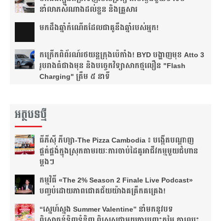
នាំលាភសំណាងដល់ខ្លួន និងគ្រួសារ
មក​ដឹងឆ្នាំ​កំណើត​ដែល​ជា​គូ​នឹង​ឆ្នាំ​របស់​អ្នក!​
កក្រើកពិព័រណ៍រថយន្តក្រុងប៉េកាំង! BYD បង្ហាញមុខ Atto 3
រូបរាងធំជាងមុន និងបច្ចេកវិទ្យាសាកថ្មលឿន "Flash
Charging" ត្រឹម ៥ នាទី
អត្ថបទថ្មី
ធីភីស៊ី ភីហ្សា-The Pizza Cambodia ៖ បង្កើត​បណ្តាញ​
ផ្គត់ផ្គង់​ក្នុង​ស្រុក​តាមរយៈ​ការ​ចាប់​ដៃ​គូ​អាជីវកម្ម​មួយ​ជំហាន​
ម្តងៗ​
កម្មវិធី «The 2% Season 2 Finale Live Podcast»
បញ្ចប់ដោយភាពជោគជ័យយ៉ាងគគ្រឹកគគ្រេង!
“ស្នេហ៍ស្នង Summer Valentine” នាំមកនូវបទ
ពិសោធន៍ទិញទំនិញ ពិសេសជាមួយការបញ្ចុះតម្លៃ ការឈ្នះ