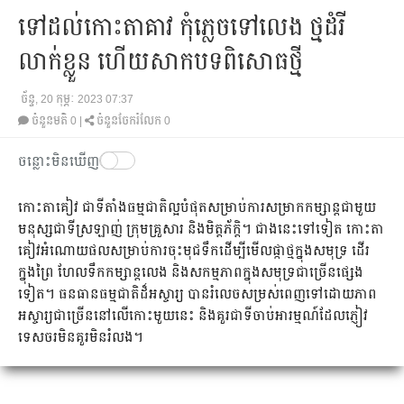
ទៅដល់កោះតាគាវ កុំភ្លេចទៅលេង ថ្មដំរី
លាក់ខ្លួន ហើយសាកបទពិសោធថ្មី
ច័ន្ទ, 20 កុម្ភៈ 2023 07:37
ចំនួនមតិ
0
|
ចំនួនចែករំលែក 0
ចន្លោះមិនឃើញ
កោះ​តា​គៀវ ជាទី​តាំង​ធម្មជាតិ​ល្អ​បំផុត​សម្រាប់​ការ​សម្រាក​កម្សាន្ត​ជាមួយ​
មនុស្ស​ជាទី​ស្រឡាញ់ ក្រុម​គ្រួសារ និង​មិត្តភ័ក្ដិ។ ជាងនេះ​ទៅទៀត កោះ​តា​
គៀវ​អំណោយផល​​សម្រាប់​ការ​ចុះ​មុជទឹក​ដើម្បី​មើល​ផ្កាថ្ម​ក្នុង​សមុទ្រ ដើរ​
ក្នុង​ព្រៃ ហែល​ទឹក​កម្សាន្ត​លេង និង​សកម្មភាព​​ក្នុង​សមុទ្រ​ជាច្រើន​ផ្សេង
ទៀត។ ធនធានធម្មជាតិដ៏អស្ចារ្យ បានរំលេចសម្រស់ពេញទៅដោយភាព
អស្ចារ្យជាច្រើននៅលើកោះមួយនេះ និងគួរជាទីចាប់អារម្មណ៍ដែលភ្ញៀវ
ទេសចរមិនគួរមិនរំលង។