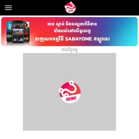
Toggle
navigation
ពាណិជ្ជកម្ម