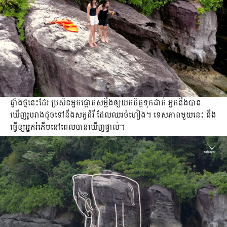
ផ្ទាំងថ្មនេះដែរ ប្រសិនអ្នកផ្ដោតសម្លឹងឲ្យយកចិត្តទុកដាក់ អ្នកនឹង​បាន​
ឃើញរូបរាងដូចទៅនឹងសត្វដំរី ដែលឈរចំហៀង។ ទេសភាពមួយនេះ នឹង
ធ្វើឲ្យអ្នករំភើបនៅពេល​បាន​ឃើញផ្ទាល់។