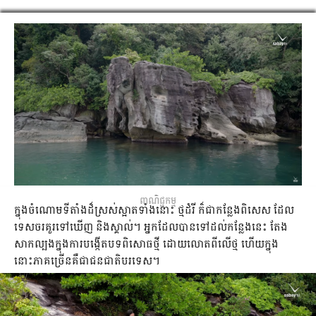
ពាណិជ្ជកម្ម
ក្នុងចំណោមទីតាំងដ៏ស្រស់ស្អាតទាំងនោះ ថ្មដំរី ក៏ជាកន្លែងពិសេស ដែល
ទេសចរគួរទៅឃើញ និងស្គាល់។ អ្នកដែលបាន​ទៅដល់កន្លែង​នេះ តែង
សាកល្បងក្នុងការបង្កើតបទពិសោធថ្មី ដោយលោតពីលើថ្ម ហើយក្នុង
នោះភាគច្រើនគឺជាជនជាតិបរទេស។