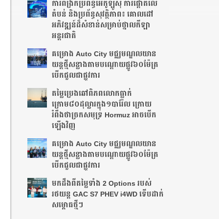
ការពង្រីកប្រព័ន្ធអេកូឡូស៊ី ការផ្តោតលើ
តំបន់ និងប្រព័ន្ធសុវត្ថិភាព៖ គោលដៅ
អភិវឌ្ឍន៍ដ៏សំខាន់សម្រាប់ថ្នាលកីឡា
អន្តរជាតិ
គម្រោង Auto City មជ្ឈមណ្ឌលយាន
យន្តថ្មីសន្លាង​តាមបណ្តោយផ្លូវ​​៦០ម៉ែត្រ​
បើកជួលជាផ្លូវការ
តម្លៃប្រេងឆៅពិភពលោកធ្លាក់
ក្រោម៨០ដុល្លារក្នុង១បារ៉ែល ក្រោយ
រំពឹងថា​ច្រកសមុទ្រ Hormuz អាចបើក
ឡើងវិញ
គម្រោង Auto City មជ្ឈមណ្ឌលយាន
យន្តថ្មីសន្លាង​តាមបណ្តោយផ្លូវ​​៦០ម៉ែត្រ​
បើកជួលជាផ្លូវការ
មកដឹងពីតម្លៃទាំង 2 Options របស់
រថយន្ត GAC S7 PHEV i4WD ទើបដាក់
សម្ពោធថ្មីៗ