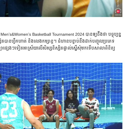
Ed Men’s&Women’s Basketball Tournament 2024 បាន​ឲ្យ​ដឹង​ថា​ បច្ចុប្បន្ន​
​បាន​ហ្វឹកហាត់​ និង​លេង​កម្សាន្ត។​ ជំហាន​បន្ទាប់​នឹង​ដាក់​បញ្ចូល​ប្រភេទ​
សេងៗ​ទៀត​អាស្រ័យ​លើ​សិស្ស​និស្សិត​ផ្ទាល់​ស្នើសុំ​មក​ទើប​សាលា​ពិនិត្យ​