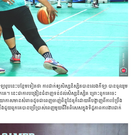
ា​រូប​នេះ​បន្ថែម​ទៀត​ថា​ ការ​ដាក់​ឲ្យ​សិស្សនិស្សិត​បាន​លេង​កីឡា​ បាន​ចូលរួម​
កគេ។​ នេះ​ជា​ការ​បង្រៀន​ជំនាញ​ទន់​ដល់​សិស្ស​និស្សិត​ ព្រោះ​ពួកគេ​ចេះ​
ង​បរិយាកាស​មាន​សំពាធ​ដូច​ជាពេញ​ចាញ់​ពិន្ទុ​ដៃគូ​ក៏​ដោយ​គឺ​បង្ហាញ​ពី​ការ​ខំប្រឹង​
​ជួយ​ពួកគេ​បាន​ប្រើប្រាស់​ពេញ​មួយ​ជីវិត​ពិសេស​ក្នុង​ទិដ្ឋភាព​ការងារ​ជាក់