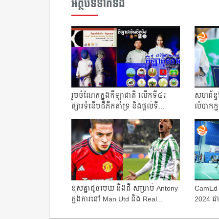
អត្ថបទទាក់ទង
រួមចំណែក​ក្នុង​កីឡា​ជាតិ​ លើក​ទី៤​៖​
សហព័ន្ធ​
ផ្សារទំនើបដឺភីកគាំទ្រ និង​ផ្ដល់ទី...
លំបាក​ក្ន
ខុស​គ្នា​ដូច​មេឃ​ និង​ដី សម្រាប់ Antony
CamEd 
ក្នុង​ការ​នៅ Man Utd និង Real...
2024 ជា
ភាព​ផ្លូ...