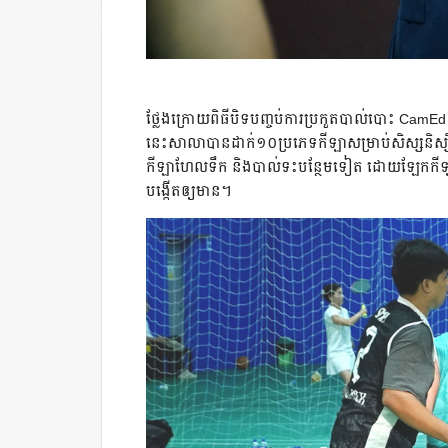
ថ្លែង​ក្រោយ​ពិធី​បិទ​បញ្ចប់​ការ​ប្រកួត​បាល់បោះ​ Cam
នេះ​សាលា​បាន​ដាក់​១០​ប្រភេទ​កីឡា​សម្រាប់​សិស្ស​និស្សិត
កីឡា​ហែលទឹក​ និង​បាល់ទះ​បន្ថែម​ទៀត​ ដោយ​ឡែក​កីឡា​ផ្
បង្កើត​ឲ្យ​មាន​។​