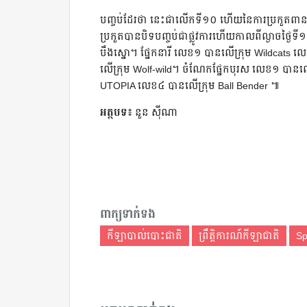
បញ្ចប់​ដែរ​ថា​ នេះ​ជា​លើក​ទី១០​ ហើយ​នៃ​ការ​ប្រកួត​
ប្រកួត​បាន​បិទ​បញ្ចប់​ជា​ផ្លូវ​ការ​ហើយ​កាល​ពី​ល្ងាច​ថ្ងៃ​
បឹងស្នោ។ ផ្នែក​នារី​ លេខ១​ បាន​លើ​ក្រុម​ Wildcats 
លើក្រុម​ Wolf-wild។​ ចំណែក​ផ្នែក​បុរស​ លេខ១​ បាន​ល
UTOPIA លេខ៤​ បាន​លើក្រុម​ Ball Bender ៕
អត្ថបទ៖
នួន ស៊ីណា​
ពាក្យទាក់ទង
កីឡាបាល់បោះជាតិ
ព្រឹត្តិការណ៍កីឡាជាតិ
Sp