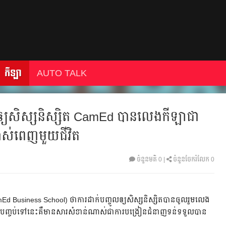
កីឡា
AUTO TALK
យ​សិស្ស​និស្សិត​ CamEd​ បាន​លេង​កីឡា​ជា​
ាស់​ពេញមួយ​ជីវិត​
ចំនួនមតិ
0
|
ចំនួនចែករំលែក 0
usiness School) ថា​ការ​ដាក់​បញ្ចូល​ឲ្យ​សិស្ស​និស្សិត​បាន​ចូលរួម​លេង​
បញ្ចប់​ទៅ​នេះ​គឺ​មាន​សារសំខាន់​ណាស់​ជា​ការ​បង្រៀន​ជំនាញ​ទន់​ទទួល​បាន​