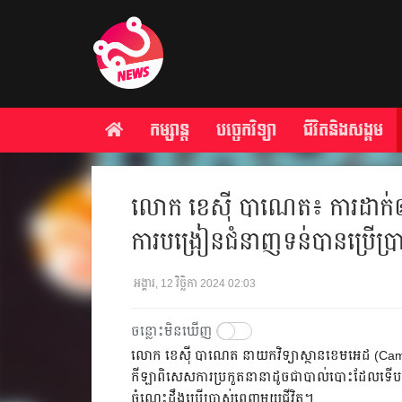
កម្សាន្ត
បច្ចេកវិទ្យា
ជីវិតនិងសង្គម
លោក​ ខេស៊ី បាណេត៖​ ការ​ដាក់​ឲ្
ការ​បង្រៀន​ជំនាញ​ទន់​បាន​ប្រើប្រ
អង្គារ, 12 វិច្ឆិកា 2024 02:03
ចន្លោះមិនឃើញ
លោក​ ខេស៊ី បាណេត​ នាយកវិទ្យាស្ថានខេមអេដ (CamEd B
កីឡា​ពិសេស​ការ​ប្រកួត​នានា​ដូច​ជា​បាល់បោះ​ដែល​ទើប​
ចំណេះដឹង​ប្រើប្រាស់​ពេញ​មួយ​ជីវិត។​