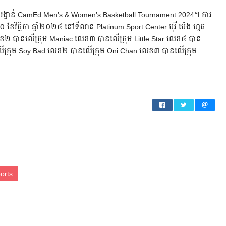
ពាន​រង្វាន់​​ CamEd Men’s & Women’s Basketball Tournament 2024​។​ ការ​
ទី១០​ ខែ​វិច្ឆិកា​ ឆ្នាំ​២០២៤​ នៅ​ទីលាន​ Platinum Sport Center​ បុរី ប៉េង ហួត ​
លេខ២​ បាន​លើ​ក្រុម​ Maniac លេខ៣​ បាន​លើ​ក្រុម Little Star លេខ៤​ បាន​
ើ​ក្រុម​ Soy Bad លេខ២​ បាន​លើ​ក្រុម​ Oni Chan លេខ៣​ បាន​លើ​ក្រុម​
orts