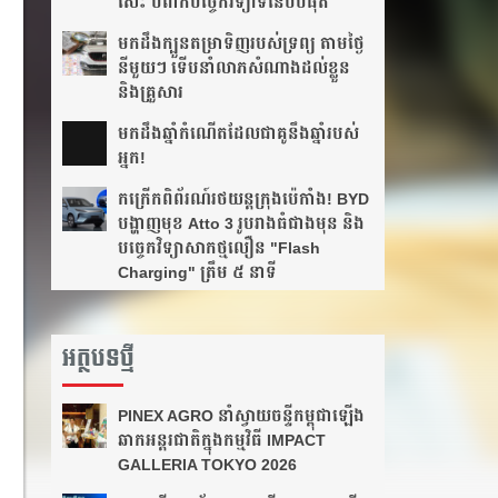
សេះ បំពាក់បច្ចេកវិទ្យាទំនើបបំផុត
មកដឹងក្បួនតម្រាទិញរបស់ទ្រព្យ តាមថ្ងៃ
នីមួយៗ ទើបនាំលាភសំណាងដល់ខ្លួន
និងគ្រួសារ
មក​ដឹងឆ្នាំ​កំណើត​ដែល​ជា​គូ​នឹង​ឆ្នាំ​របស់​
អ្នក!​
កក្រើកពិព័រណ៍រថយន្តក្រុងប៉េកាំង! BYD
បង្ហាញមុខ Atto 3 រូបរាងធំជាងមុន និង
បច្ចេកវិទ្យាសាកថ្មលឿន "Flash
Charging" ត្រឹម ៥ នាទី
អត្ថបទថ្មី
PINEX AGRO នាំ​ស្វាយចន្ទី​កម្ពុជា​ឡើង​
ឆាក​អន្តរជាតិ​​ក្នុង​កម្មវិធី​ IMPACT
GALLERIA TOKYO 2026