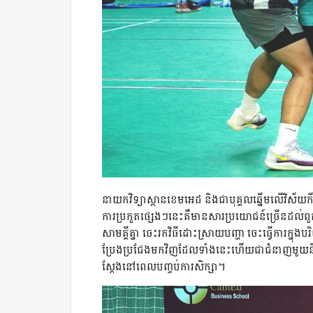
នាយកវិទ្យាស្ថានខេមអេដ និង​ជា​បុគ្គល​ឆ្នើម​លើ​វិស័យ​កីឡ
ការ​ប្រកួត​ផ្សេងៗ​នេះ​គឺ​មាន​សារប្រយោជន៍​ច្រើន​ដល់​ពួ
សាមគ្គី​គ្នា​ ចេះ​រក​វិធី​ដោះស្រាយ​បញ្ហា​ ចេះ​ធ្វើ​ការ​ក្នុ
ប្រែង​ប្រជែង​មក​វិញ​ដែល​ទាំង​នេះ​ហើយ​ជា​ជំនាញ​មួយ​នឹង
ស្ដែង​នៅ​ពេល​បញ្ចប់​ការ​សិក្សា។​