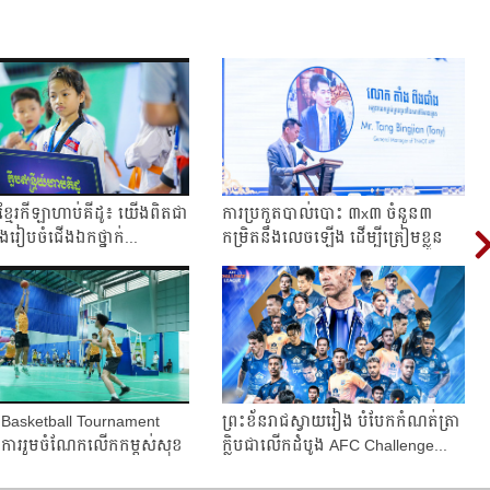
ខ្មែរ​កីឡាហាប់គីដូ៖​ យើង​ពិត​ជា​
ការប្រកួតបាល់បោះ ៣x៣ ចំនួន​៣​
ុង​រៀបចំ​ជើងឯក​ថ្នាក់...
កម្រិត​នឹង​លេច​ឡើង ​ដើម្បីត្រៀ​ម​ខ្លួន​
ស៊...
Basketball Tournament
ព្រះខ័ន​រាជ​ស្វាយរៀង បំបែក​កំណត់ត្រា​
​ការ​រួមចំណែក​លើកកម្ពស់​សុខ
ក្លិប​ជា​លើក​ដំបូង​ AFC Challenge...