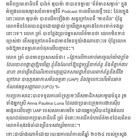
អតីតប្រធានាធិបតី បារ៉ាក់ អូបាម៉ា ថាបានទម្លាយ "ព័ត៌មានសម្ងាត់" ក្នុង
អំឡុងពេលសម្ភាសន៍តាមកម្មវិធី Podcast កាលពីពេលថ្មីៗនេះ ដែលក្នុង
នោះលោក អូបាម៉ា បានលើកឡើងថា សត្វក្រៅភពគឺ "មានពិត" ប៉ុន្តែ
លោកមិនដែលបានជួបដោយផ្ទាល់ ឬឃើញភស្តុតាងនៃការទាក់ទងគ្នា
នោះទេ។ លោក ត្រាំ បានថ្លែងប្រាប់អ្នកសារព័ត៌មានថា លោកមិនទាន់
ច្បាស់ថា តើសត្វក្រៅភពពិតជាមានមែនឬយ៉ាងណានោះទេ ប៉ុន្តែលោក
ចង់ឱ្យមានតម្លាភាពបំផុតលើបញ្ហានេះ។
លោក ត្រាំ បានមានប្រសាសន៍ថា៖
«ផ្អែកលើការចាប់អារម្មណ៍យ៉ាងខ្លាំង
ដែលបានបង្ហាញឱ្យឃើញ ខ្ញុំនឹងណែនាំឱ្យរដ្ឋមន្ត្រីពាក់ព័ន្ធ និងទីភ្នាក់ងារ
នានា ចាប់ផ្ដើមដំណើរការបញ្ចេញឯកសាររដ្ឋាភិបាលពាក់ព័ន្ធនឹងជីវិត
ក្រៅភព បាតុភូតអាកាសមិនធម្មតា (UAP) និងវត្ថុហោះហើរមិនអាច
កំណត់អត្តសញ្ញាណ (UFO)។»
ការប្រកាសនេះបានទទួលការគាំទ្រភ្លាមៗពីសមាជិកសភាមួយចំនួន រួម
ទាំងអ្នកស្រី Anna Paulina Luna ដែលជាប្រធានក្រុមការងារស៊ើប
អង្កេតលើបញ្ហា UAP របស់សភាអាមេរិក ដោយអ្នកស្រីបានថ្លែងអំណរ
គុណដល់លោកប្រធានាធិបតី ត្រាំ ចំពោះការបើកចំហរព័ត៌មានដែលពិភព
លោកកំពុងរង់ចាំជាច្រើនទសវត្សរ៍មកនេះ។
ទោះជាយ៉ាងណាក៏ដោយ របាយការណ៍កាលពីឆ្នាំ ២០២៤ របស់ក្រសួង