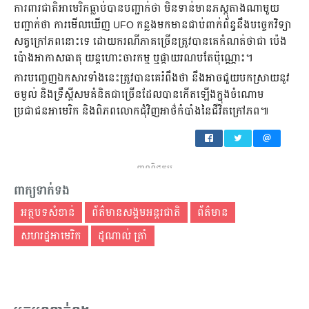
ការពារជាតិអាមេរិកធ្លាប់បានបញ្ជាក់ថា មិនទាន់មានភស្តុតាងណាមួយ
បញ្ជាក់ថា ការមើលឃើញ UFO កន្លងមកមានជាប់ពាក់ព័ន្ធនឹងបច្ចេកវិទ្យា
សត្វក្រៅភពនោះទេ ដោយករណីភាគច្រើនត្រូវបានគេកំណត់ថាជា ប៉េង
ប៉ោងអាកាសធាតុ យន្តហោះចារកម្ម ឬផ្កាយរណបតែប៉ុណ្ណោះ។
ការបញ្ចេញឯកសារទាំងនេះត្រូវបានគេរំពឹងថា នឹងអាចជួយបកស្រាយនូវ
ចម្ងល់ និងទ្រឹស្ដីសមគំនិតជាច្រើនដែលបានកើតឡើងក្នុងចំណោម
ប្រជាជនអាមេរិក និងពិភពលោកជុំវិញអាថ៌កំបាំងនៃជីវិតក្រៅភព៕
ពាណិជ្ជកម្ម
ពាក្យទាក់ទង
អត្ថបទសំខាន់
ព័ត៌មានសង្គមអន្តរជាតិ
ព័ត៌មាន
សហរដ្ឋអាមេរិក
ដូណាល់ ត្រាំ