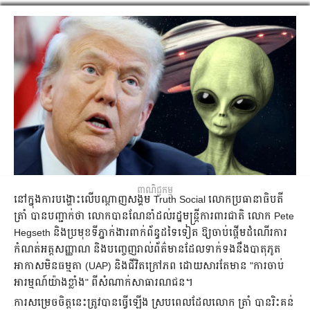
ពាណិជ្ជកម្ម
នៅក្នុងការបង្ហោះលើបណ្តាញសង្គម Truth Social លោកប្រធានាធិបតី
ត្រាំ បានបញ្ជាក់ថា លោកបានណែនាំដល់រដ្ឋមន្ត្រីការពារជាតិ លោក Pete
Hegseth និងប្រមុខទីភ្នាក់ងារពាក់ព័ន្ធដទៃទៀត ឱ្យចាប់ផ្ដើមដំណើរការ
កំណត់អត្តសញ្ញាណ និងបញ្ចេញរាល់ព័ត៌មានដែលទាក់ទងនឹងបាតុភូត
អាកាសមិនធម្មតា (UAP) និងជីវិតក្រៅភព ដោយសារតែមាន "ការចាប់
អារម្មណ៍យ៉ាងខ្លាំង" ពីសំណាក់សាធារណជន។
ការសម្រេចចិត្តនេះត្រូវបានធ្វើឡើង ស្របពេលដែលលោក ត្រាំ បានរិះគន់