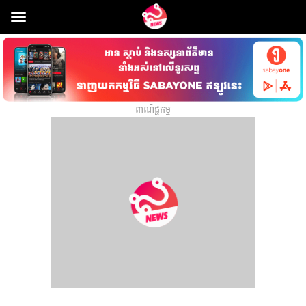
Toggle
navigation
ពាណិជ្ជកម្ម