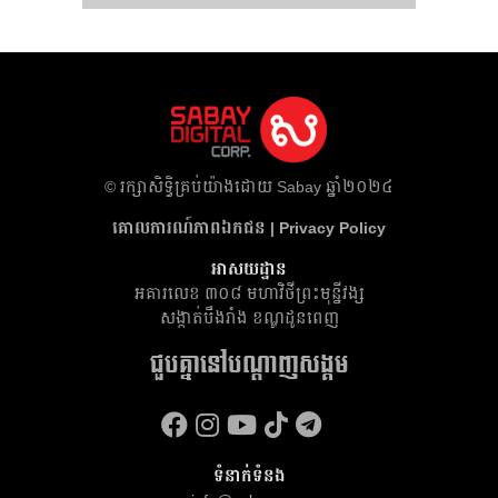
​© រក្សា​សិទ្ធិ​គ្រប់​យ៉ាង​ដោយ​ Sabay ឆ្នាំ​២០២៤
គោលការណ៍​ភាព​ឯកជន | Privacy Policy
អាសយដ្ឋាន
អគារ​លេខ ៣០៨ មហាវិថីព្រះមុន្នីវង្ស
សង្កាត់បឹងរាំង ខណ្ឌដូនពេញ
ជួបគ្នានៅបណ្តាញសង្គម
ទំនាក់ទំនង