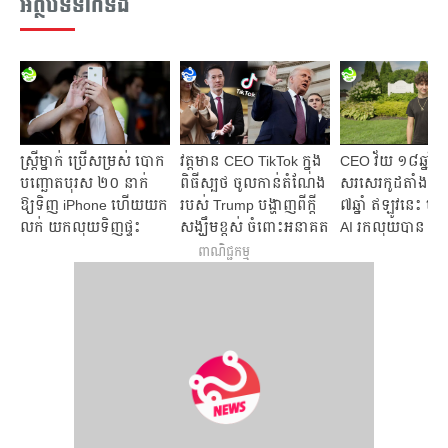
អត្ថបទទាក់ទង
ស្ត្រីម្នាក់ ប្រើសម្រស់ បោក
វត្តមាន CEO TikTok ក្នុង
CEO វ័យ ១៨ឆ្នាំ 
បញ្ឆោតបុរស ២០ នាក់
ពិធីស្បថ ចូលកាន់តំណែង
សរសេរកូដតាំងពីអ
ឱ្យទិញ iPhone ហើយយក
របស់ Trump បង្ហាញពីក្តី
៧ឆ្នាំ ឥឡូវនេះ ម
លក់​ យកលុយទិញផ្ទះ
សង្ឃឹមខ្ពស់ ចំពោះអនាគត
AI រកលុយបាន ខ្ទ
ដុល្លារ
ពាណិជ្ជកម្ម