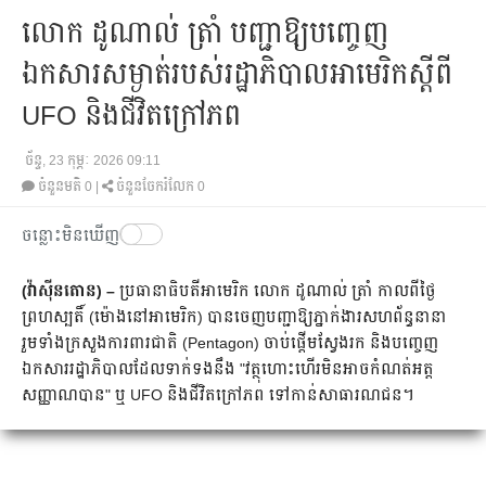
លោក ដូណាល់ ត្រាំ បញ្ជាឱ្យបញ្ចេញ
ឯកសារសម្ងាត់របស់រដ្ឋាភិបាលអាមេរិកស្ដីពី
UFO និងជីវិតក្រៅភព
ច័ន្ទ, 23 កុម្ភៈ 2026 09:11
ចំនួនមតិ
0
|
ចំនួនចែករំលែក 0
ចន្លោះមិនឃើញ
(វ៉ាស៊ីនតោន) –
ប្រធានាធិបតីអាមេរិក លោក ដូណាល់ ត្រាំ កាលពីថ្ងៃ
ព្រហស្បតិ៍ (ម៉ោងនៅអាមេរិក) បានចេញបញ្ជាឱ្យភ្នាក់ងារសហព័ន្ធនានា
រួមទាំងក្រសួងការពារជាតិ (Pentagon) ចាប់ផ្ដើមស្វែងរក និងបញ្ចេញ
ឯកសាររដ្ឋាភិបាលដែលទាក់ទងនឹង "វត្ថុហោះហើរមិនអាចកំណត់អត្ត
សញ្ញាណបាន" ឬ UFO និងជីវិតក្រៅភព ទៅកាន់សាធារណជន។