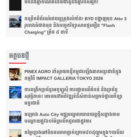
មក​ដឹងឆ្នាំ​កំណើត​ដែល​ជា​គូ​នឹង​ឆ្នាំ​របស់​អ្នក!​
កក្រើកពិព័រណ៍រថយន្តក្រុងប៉េកាំង! BYD បង្ហាញមុខ Atto 3
រូបរាងធំជាងមុន និងបច្ចេកវិទ្យាសាកថ្មលឿន "Flash
Charging" ត្រឹម ៥ នាទី
អត្ថបទថ្មី
PINEX AGRO នាំ​ស្វាយចន្ទី​កម្ពុជា​ឡើង​ឆាក​អន្តរជាតិ​​ក្នុង​
កម្មវិធី​ IMPACT GALLERIA TOKYO 2026
ការពង្រីកប្រព័ន្ធអេកូឡូស៊ី ការផ្តោតលើតំបន់ និងប្រព័ន្ធ
សុវត្ថិភាព៖ គោលដៅអភិវឌ្ឍន៍ដ៏សំខាន់សម្រាប់ថ្នាលកីឡា
អន្តរជាតិ
គម្រោង Auto City មជ្ឈមណ្ឌលយានយន្តថ្មីសន្លាង​តាម
បណ្តោយផ្លូវ​​៦០ម៉ែត្រ​បើកជួលជាផ្លូវការ
តម្លៃប្រេងឆៅពិភពលោកធ្លាក់ក្រោម៨០ដុល្លារក្នុង១បារ៉ែល