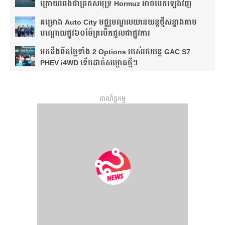
ក្រោយរំពឹងថា​ច្រកសមុទ្រ Hormuz អាចបើកឡើងវិញ
គម្រោង Auto City មជ្ឈមណ្ឌលយានយន្តថ្មីសន្លាង​តាម
បណ្តោយផ្លូវ​​៦០ម៉ែត្រ​បើកជួលជាផ្លូវការ
មកដឹងពីតម្លៃទាំង 2 Options របស់រថយន្ត GAC S7
PHEV i4WD ទើបដាក់សម្ពោធថ្មីៗ
ពាណិជ្ជកម្ម