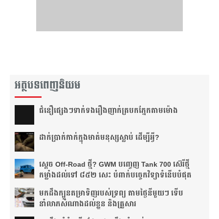
អត្ថបទពេញនិយម
ជំនឿ​ផ្សេងៗ​ទាក់ទង​រឿង​ញាក់​ត្របក​ភ្នែក​តាម​ម៉ោង​
ដាក់​ប្រាក់​កាក់​ក្នុង​មាត់​មនុស្ស​ស្លាប់ ដើម្បី​អ្វី?
ស្តេច Off-Road ថ្មី? GWM បញ្ចេញ Tank 700 ស៊េរីថ្មី
កម្លាំងដល់ទៅ ៨៥២ សេះ បំពាក់បច្ចេកវិទ្យាទំនើបបំផុត
មកដឹងក្បួនតម្រាទិញរបស់ទ្រព្យ តាមថ្ងៃនីមួយៗ ទើប
នាំលាភសំណាងដល់ខ្លួន និងគ្រួសារ