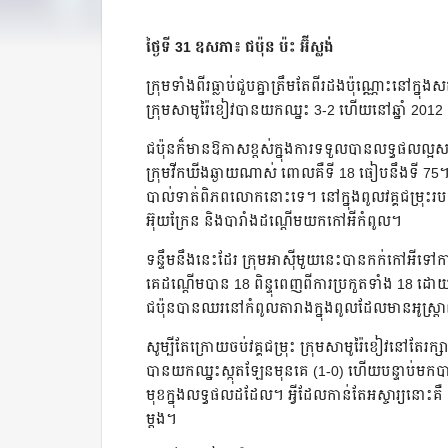
ថ្ងៃទី 31 ឧសភា៖ ជប៉ុន ប៉ះ អ៊ីស្លង់
ក្រុមទាំងពីរធ្លាប់ជួបគ្នាត្រឹមតែពីរដងប៉ុណ្ណោះនៅក្នុ
ក្រុមសាមូរ៉ៃខៀវបានយកឈ្នះ 3-2 ហើយនៅឆ្នាំ 2012
ជប៉ុនក៏មានឱកាសខ្ពស់ក្នុងការទទួលបានលទ្ធផលល្អសម្រ
ក្រុមវីកឃីងឆ្ងាយណាស់ ពោលគឺទី 18 ធៀបនឹងទី 75។ ល
បាល់ទាត់ពិភពលោកនោះទេ។ នៅក្នុងពូលវគ្គជម្រុះរប
អ៊ុយក្រែន និងបារាំងដណ្តើមយកកៅអីកំពូល។
ទន្ទឹមនឹងនេះដែរ ក្រុមអាស៊ីមួយនេះបានកក់កៅអីទៅកាន
គេដណ្តើមបាន 18 ពិន្ទុពេញពីការប្រកួតទាំង 18 ដោយស
ជប៉ុនបានឈរនៅកំពូលតារាងក្នុងពូលដែលមានអូស្ត្រាលី
សូម្បីតែក្រោយចប់វគ្គជម្រុះ ក្រុមសាមូរ៉ៃខៀវនៅតែរក
បានយកឈ្នះស្កុតឡែនមុនគេ (1-0) ហើយបន្ទាប់មកប
មុខក្នុងលទ្ធផលដដែល។ អ្វីដែលកាន់តែអស្ចារ្យនោះគឺ
ម្តង។