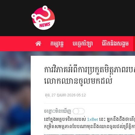
កម្សាន្ត
បច្ចេកវិទ្យា
ជីវិតនិងសង្គម
ការវិភាគអំពីការប្រកួតមិត្តភាពរប
លោកឈានចូលមកដល់
ពុធ, 27 ឧសភា 2026 05:12
ចន្លោះមិនឃើញ
នៅក្នុងអត្ថបទវិភាគរបស់
1xBet
នេះ អ្នកនឹងដឹងថាតើ
កម្រិតសមត្ថភាពបែបណាមុននឹងឈានចូលដល់ព្រឹត្តិ