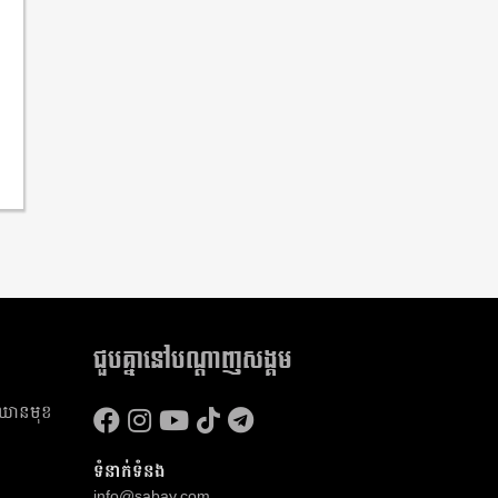
ជួបគ្នានៅបណ្តាញសង្គម
​ឈាន​មុខ​
ទំនាក់ទំនង
info@sabay.com