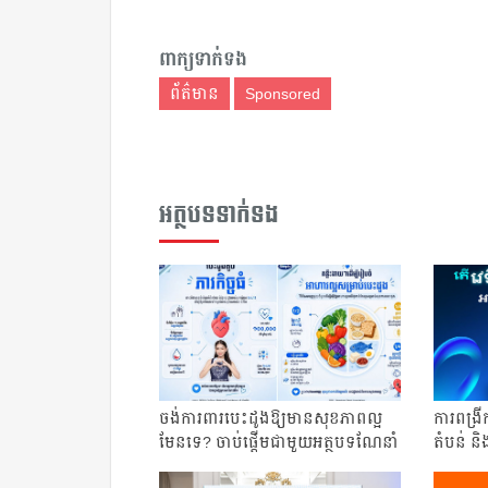
ពាក្យទាក់ទង
ព័ត៌មាន
Sponsored
អត្ថបទទាក់ទង
ចង់ការពារបេះដូងឱ្យមានសុខភាពល្អ
ការពង្រី
មែនទេ? ចាប់ផ្តើមជាមួយអត្ថបទណែនាំ
តំបន់ និ
មួយនេះ