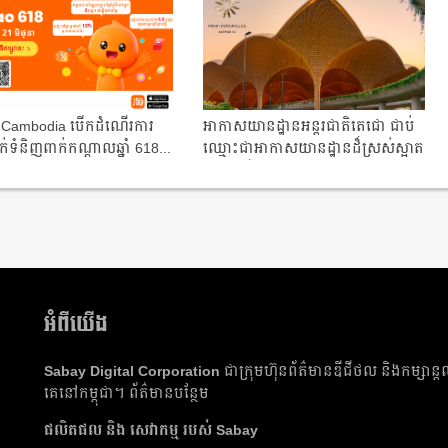
Cambodia បើក​ដំណើរ​ការ​
អាកាសយានដ្ឋានអន្តរជាតិតេជោ ជាប់
លក់​ទំនិញ​ពាក់​កណ្តាល​ឆ្នាំ 618...
ឈ្មោះជាអាកាសយានដ្ឋានដ៏ស្រស់ស្អាត
បំផុតលើ...
អំពីយើង
Sabay Digital Corporation
ជា​ក្រុមហ៊ុន​ព័ត៌មាន​ឌីជីថល និង​កម្សាន្ត
គេ​នៅ​កម្ពុជា។
ព័ត៌មាន​បន្ថែម
ផលិត​ផល​ និង​ សេវាកម្ម របស់ Sabay