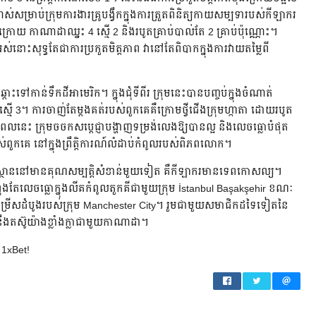
់សម្រាប់ក្រុមការងារគ្រូបង្វឹកក្នុងការត្រួតពិនិត្យកាយសម្បទារបស់កីឡាករ
ងក្រោយ កាណាដាឈ្នះ 4 ស្មើ 2 និងរបូតគ្រាប់បាល់តែ 2 គ្រាប់ប៉ុណ្ណោះ។
សុទ្ធតែជាការប្រកួតមិត្តភាព វានៅតែពិបាកក្នុងការវាយតម្លៃពី
្ពោះទៅកាន់ទឹកដីអាមេរិក។ ក្នុងជុំទីពីរ ក្រុមនេះបានបញ្ចប់ក្នុងចំណាត់
និងស្មើ 3។ ការចាញ់តែម្តងគត់របស់ពួកគេគឺក្រោមថ្វីជើងក្រុមហ្កាតា ដោយរបូត
ពេលនេះ ក្រុមចចកសប្តេជ្ញាបង្ហាញទម្រង់លេងឱ្យបានល្អ និងលេចធ្លោបំផុត
់ពួកគេ នៅក្នុងព្រឹត្តិការណ៍លំដាប់កំពូលរបស់ពិភពលោក។
ូសបេគីស្ថាននៅមានគុណសម្បត្តិសំខាន់មួយទៀត គឺកីឡាករមានទេពកោសល្យ។
ងតែលេចធ្លោក្នុងលីគកំពូលតួកគីជាមួយក្រុម İstanbul Başakşehir ខណៈ
រជម្រើសដំបូងរបស់ក្រុម Manchester City។ រួមជាមួយសមាជិកដទៃទៀតនៃ
ងតស៊ូយ៉ាងខ្លាំងក្លាជាមួយកាណាដា។
 1xBet!