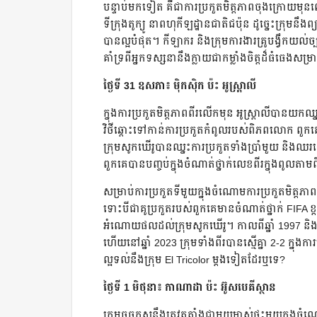
បន្ទាប់មកទៀត គឺជាការប្រកួតមិត្តភាពចុងក្រោយមុន
ទីក្រុងតូក្យូ នាពហុកីឡដ្ឋានជាតិជប៉ុន ដូច្នេះក្រុមន
បានល្អបំផុត។ កីឡាករ និងក្រុមការងារគ្រូបង្វឹកយល
គាំទ្រពីអ្នកទស្សនានឹងក្លាយជាកម្លាំងចិត្តដ៏ធំធេងស
ថ្ងៃទី 31 ឧសភា៖ ម៉ិកស៊ិក ប៉ះ អូស្ត្រាលី
ក្នុងការប្រកួតមិត្តភាពពីរលើកមុន អូស្ត្រាលីបានយក
វិថីឆ្ពោះទៅកាន់ការប្រកួតកំពូលរបស់ពិភពលោក ពួកគេ
ក្រុមសូកឃើរូបានឈ្នះការប្រកួតទាំងប្រាំមួយ និងឈរ
ពួកគេបានបញ្ចប់ក្នុងចំណាត់ថ្នាក់លេខពីរក្នុងពូលតា
សម្រាប់ការប្រកួតទីមួយក្នុងចំណោមការប្រកួតមិត្តភាពព
ទោះបីជាគូប្រកួតរបស់ពួកគេមានចំណាត់ថ្នាក់ FIFA ខ្ព
អំណោយផលដល់ក្រុមសូកឃើរូ។ កាលពីឆ្នាំ 1997 និង 20
ហើយនៅឆ្នាំ 2023 ក្រុមទាំងពីរបានស្មើគ្នា 2-2 ក្
ល្អទល់នឹងក្រុម El Tricolor ម្តងទៀតដែរឬទេ?
ថ្ងៃទី 1 មិថុនា៖ កាណាដា ប៉ះ អ៊ូសបេគីស្ថាន
ក្រុមចចកសនឹងត្រូវតតាំងជាមួយម្ចាស់ផ្ទះមួយក្នុងចំ