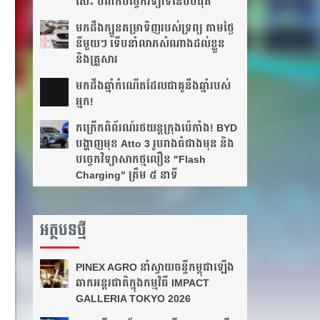
សេះ បំពាក់បច្ចេកវិទ្យាទំនើបបំផុត
មកដឹងក្បួនតម្រាទិញរបស់ទ្រព្យ តាមថ្ងៃ
នីមួយៗ ទើបនាំលាភសំណាងដល់ខ្លួន
និងគ្រួសារ
មក​ដឹងឆ្នាំ​កំណើត​ដែល​ជា​គូ​នឹង​ឆ្នាំ​របស់​
អ្នក!​
កក្រើកពិព័រណ៍រថយន្តក្រុងប៉េកាំង! BYD
បង្ហាញមុខ Atto 3 រូបរាងធំជាងមុន និង
បច្ចេកវិទ្យាសាកថ្មលឿន "Flash
Charging" ត្រឹម ៥ នាទី
អត្ថបទថ្មី
PINEX AGRO នាំ​ស្វាយចន្ទី​កម្ពុជា​ឡើង​
ឆាក​អន្តរជាតិ​​ក្នុង​កម្មវិធី​ IMPACT
GALLERIA TOKYO 2026