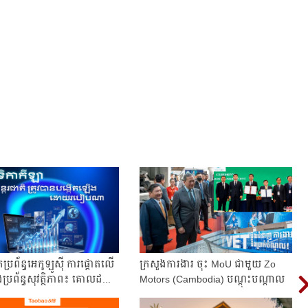
កប្រព័ន្ធអេកូឡូស៊ី ការផ្តោតលើ
ក្រសួងការងារ ចុះ MoU ជាមួយ Zo
ងប្រព័ន្ធសុវត្ថិភាព៖ គោលដ...
Motors (Cambodia) បណ្តុះបណ្តាល
ជំនាញរថយន្...