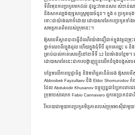
ទីពីរមុនការប្រកួតមកដល់ ដូច្នេះវាមានសារៈសំខាន់ណាស
និងសាកល្បងយុទ្ធសាស្ត្រមួយចំនួន។ ក្នុង 6 ប្រកួតចុ
ទោះជាយ៉ាងណាក៏ដោយ ដោយសារតែការប្រកួតទាំងអស់នោះ
សមត្ថភាពពិតរបស់ក្រុមនេះ។
អ៊ូសបេគីស្ថានបានធ្វើដំណើរយ៉ាងជឿជាក់ក្នុងវគ្គជម្រុះឆ
ថ្នាក់លេខពីរក្នុងពូល ហើយក្នុងជុំទីបី ពួកគេឈ្នះ 6 
គ្រាប់បាល់កាត់សេចក្តីនៅនាទីទី 12 នៃម៉ោងបន្ថែម។ 
ដោយសារតែនេះជាការបង្ហាញខ្លួនលើកដំបូងបង្អស់របស
បន្ថែមលើការប្តេជ្ញាចិត្ត និងមហិច្ឆតាដ៏ធំធេង អ៊
Abbosbek Fayzullaev និង Eldor Shomurodov កំពុ
ដែល Abdukodir Khusanov បច្ចុប្បន្នជាខ្សែការពា
ក្រុមរបស់លោក Fabio Cannavaro ពួកគេប្រាកដជានឹ
រីករាយជាមួយការប្រកួតមិត្តភាពរបស់ក្រុមអាស៊ីជាមួយ