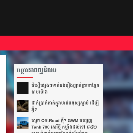
អត្ថបទពេញនិយម
ជំនឿ​ផ្សេងៗ​ទាក់ទង​រឿង​ញាក់​ត្របក​ភ្នែក​
តាម​ម៉ោង​
ដាក់​ប្រាក់​កាក់​ក្នុង​មាត់​មនុស្ស​ស្លាប់ ដើម្បី​
អ្វី?
ស្តេច Off-Road ថ្មី? GWM បញ្ចេញ
Tank 700 ស៊េរីថ្មី កម្លាំងដល់ទៅ ៨៥២