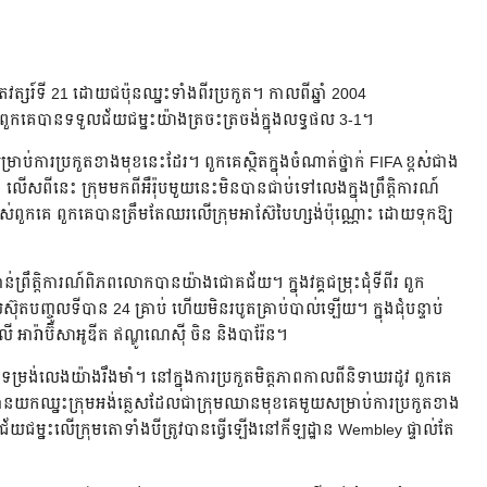
ងសតវត្សរ៍ទី 21 ដោយជប៉ុនឈ្នះទាំងពីរប្រកួត។ កាលពីឆ្នាំ 2004
 ពួកគេបានទទួលជ័យជម្នះយ៉ាងត្រចះត្រចង់ក្នុងលទ្ធផល 3-1។
ាប់ការប្រកួតខាងមុខនេះដែរ។ ពួកគេស្ថិតក្នុងចំណាត់ថ្នាក់ FIFA ខ្ពស់ជាង
ើសពីនេះ ក្រុមមកពីអឺរ៉ុបមួយនេះមិនបានជាប់ទៅលេងក្នុងព្រឹត្តិការណ៍
ស់ពួកគេ ពួកគេបានត្រឹមតែឈរលើក្រុមអាស៊ែបៃហ្សង់ប៉ុណ្ណោះ ដោយទុកឱ្យ
់ព្រឹត្តិការណ៍ពិភពលោកបានយ៉ាងជោគជ័យ។ ក្នុងវគ្គជម្រុះជុំទីពីរ ពួក
៊ុតបញ្ចូលទីបាន 24 គ្រាប់ ហើយមិនរបូតគ្រាប់បាល់ឡើយ។ ក្នុងជុំបន្ទាប់
 អារ៉ាប៊ីសាអូឌីត ឥណ្ឌូណេស៊ី ចិន និងបារ៉ែន។
្សាទម្រង់លេងយ៉ាងរឹងមាំ។ នៅក្នុងការប្រកួតមិត្តភាពកាលពីនិទាឃរដូវ ពួកគេ
ានយកឈ្នះក្រុមអង់គ្លេសដែលជាក្រុមឈានមុខគេមួយសម្រាប់ការប្រកួតខាង
 ជ័យជម្នះលើក្រុមតោទាំងបីត្រូវបានធ្វើឡើងនៅកីឡដ្ឋាន Wembley ផ្ទាល់តែ