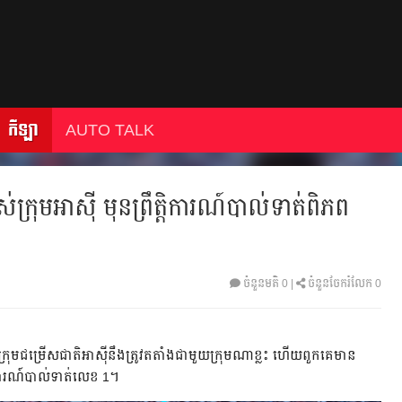
កីឡា
AUTO TALK
ស់ក្រុមអាស៊ី មុនព្រឹត្តិការណ៍បាល់ទាត់ពិភព
ចំនួនមតិ
0
|
ចំនួនចែករំលែក 0
ក្រុមជម្រើសជាតិអាស៊ីនឹងត្រូវតតាំងជាមួយក្រុមណាខ្លះ ហើយពួកគេមាន
ការណ៍បាល់ទាត់លេខ 1។