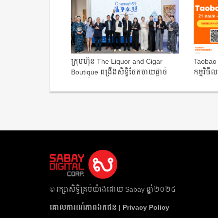
ក្រុមហ៊ុន The Liquor and Cigar
Taobao 
Boutique ពង្រឹងសិទ្ធិចែកចាយផ្តាច់
កម្មវិធី​
មុខលើទ...
​© រក្សា​សិទ្ធិ​គ្រប់​យ៉ាង​ដោយ​ Sabay ឆ្នាំ​២០២៤
គោលការណ៍​ភាព​ឯកជន | Privacy Policy