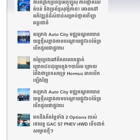
ការពង្រីកប្រព័ន្ធអេកូឡូស៊ី ការផ្តោតលើ
តំបន់ និងប្រព័ន្ធសុវត្ថិភាព៖ គោលដៅ
អភិវឌ្ឍន៍ដ៏សំខាន់សម្រាប់ថ្នាលកីឡា
អន្តរជាតិ
គម្រោង Auto City មជ្ឈមណ្ឌលយាន
យន្តថ្មីសន្លាង​តាមបណ្តោយផ្លូវ​​៦០ម៉ែត្រ​
បើកជួលជាផ្លូវការ
តម្លៃប្រេងឆៅពិភពលោកធ្លាក់
ក្រោម៨០ដុល្លារក្នុង១បារ៉ែល ក្រោយ
រំពឹងថា​ច្រកសមុទ្រ Hormuz អាចបើក
ឡើងវិញ
គម្រោង Auto City មជ្ឈមណ្ឌលយាន
យន្តថ្មីសន្លាង​តាមបណ្តោយផ្លូវ​​៦០ម៉ែត្រ​
បើកជួលជាផ្លូវការ
មកដឹងពីតម្លៃទាំង 2 Options របស់
រថយន្ត GAC S7 PHEV i4WD ទើបដាក់
សម្ពោធថ្មីៗ