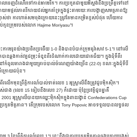
ពេលចេញដំណើរទៅកាន់អាមេរិក។ ការប្រកួតជាមួយអ៊ីស្លង់នឹងប្រព្រឹត្តទៅនៅ
ឹងព្យាយាមផ្តល់ភាពរីករាយដល់អ្នកគាំទ្រក្នុងផ្ទះតាមរយៈការបង្ហាញសមត្ថភាពឱ្យ
់ច្បាស់ថា ការហាត់សមចុងក្រោយនេះត្រូវតែមានកម្រិតខ្ពស់បំផុត ហើយការ
ម្រាប់កូនក្រុមរបស់លោក Hajime Moriyasu។
ឈ្នះកាមេរូនយ៉ាងប្រផិតប្រផើយ 1-0 និងបានបំបាក់ក្រុមគូរ៉ាសាវ 5-1។ នៅលើ
បានឆ្លងកាត់វគ្គជម្រុះចំនួនពីរដំណាក់កាលដោយជោគជ័យ។ ក្នុងជុំទីពីរ
នៅកំពូលតារាងជាមួយគ្រាប់បាល់ចំណេញយ៉ាងច្រើន (22-0) ខណៈក្នុងជុំទីបី
មពីក្រោយជប៉ុន។
ីរលើកមុនព្រឹត្តិការណ៍បាល់ទាត់លេខ 1 អូស្ត្រាលីនឹងត្រូវជួបម៉ិកស៊ិក។
ស់ជាង (លេខ 15 ធៀបនឹងលេខ 27) ក៏ដោយ ប៉ុន្តែប្រវត្តិជួបគ្នាគឺ
01 អូស្ត្រាលីបានយកឈ្នះម៉ិកស៊ិកក្នុងពានរង្វាន់ Confederations Cup
នុងការប្រកួតមិត្តភាព។ តើក្រុមរបស់លោក Tony Popovic អាចទទួលបានលទ្ធផល
ណោម 3 នៃព្រឹត្តិការណ៍លេខ 1។ នេះនឹងជាការប្រកួតមិត្តភាពចុងក្រោយបង្អស់