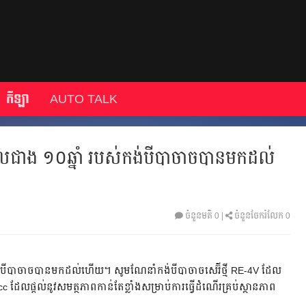
កីឡា
AUTO TALK
ពេលជាង ១០ឆ្នាំ របស់កង់បីបាចាចបានមកដល់
ចំនួនមតិ
0
|
ចំនួនចែករំលែក 0
់កង់បីបាចាចបានមកដល់ហើយ។ សូមណែនាំកង់បីបាចាចសេរ៊ីថ្មី RE-4V ដែល
ដែលផ្តល់នូវសមត្ថភាពកាន់តែខ្លាំងសម្រាប់ការធ្វើដំណើរគ្រប់ស្ថានភាព