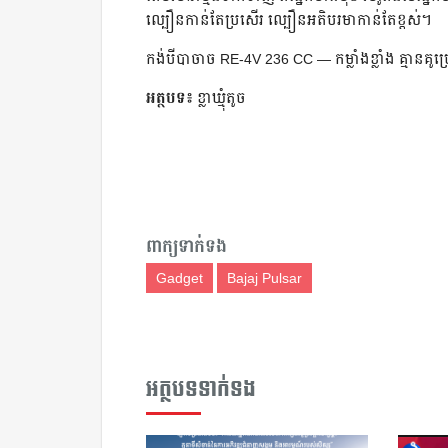
ល្បឿនកាន់តែប្រសើរ ល្បឿនអតិបរមាកាន់តែខ្ពស់។
កង់បីបាចាច RE-4V 236 CC — កម្លាំងខ្លាំង គ្មានគូ
អត្ថបទ៖
ខ្លាឃ្មុំតូច
ពាក្យទាក់ទង
Gadget
Bajaj Pulsar
អត្ថបទទាក់ទង