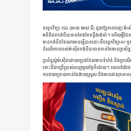
បច្ចេកវិទ្យា ISG (អាយ អេស ជី) ជួយឱ្យការបញ្ឆេះម
អតិថិជនកង់បីបាចាចតែងតែទន្ទឹងរង់ចាំ។ ហើយអ្វីដែ
មានកង់បីដទៃណាអាចធ្វើបាននោះគឺបច្ចេកវិទ្យា4V ឬសឺ
ដំណើរការរបស់ម៉ាស៊ីនកង់បីបាចាចកាន់តែមានប្រសិទ
ប្រព័ន្ធស្អំម៉ាស៊ីនដោយប្រេងដែលមានទំហំធំ និងប្រស
ទោះបីជាប្រើប្រាស់ពេញមួយថ្ងៃក៏ដោយ។ លេខរយ៊ែរថយ
ការថយក្រោយកាន់តែងាយស្រួល និងមានផាសុកភាព