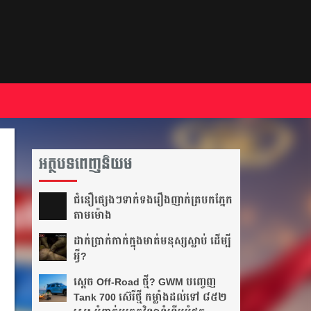
អត្ថបទពេញនិយម
ជំនឿ​ផ្សេងៗ​ទាក់ទង​រឿង​ញាក់​ត្របក​ភ្នែក​
តាម​ម៉ោង​
ដាក់​ប្រាក់​កាក់​ក្នុង​មាត់​មនុស្ស​ស្លាប់ ដើម្បី​
អ្វី?
ស្តេច Off-Road ថ្មី? GWM បញ្ចេញ
Tank 700 ស៊េរីថ្មី កម្លាំងដល់ទៅ ៨៥២