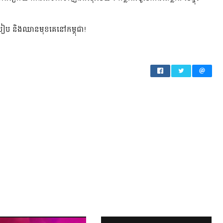
ប្រៀប និងឈានមុខគេនៅកម្ពុជា!