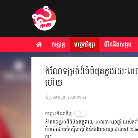
កម្សាន្ត
បច្ចេកវិទ្យា
ជីវិតនិងសង្គម
កំណែទម្រង់ដ៏ធំបំផុតក្នុងរយៈ
ហើយ
ច័ន្ទ, 29 មិថុនា 2026 09:22
ចន្លោះមិនឃើញ
កំណែទម្រង់ដ៏ធំបំផុតក្នុងរយៈពេលជាង10ឆ្នាំ របស
បំពាក់ដោយម៉ាស៊ីនកម្លាំងធំជាងមុនរហូតដល់ទៅ 236cc 
ផ្លូវ។