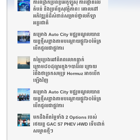
ការពង្រីកប្រព័ន្ធអេកូឡូស៊ី ការផ្តោតលើ
តំបន់ និងប្រព័ន្ធសុវត្ថិភាព៖ គោលដៅ
អភិវឌ្ឍន៍ដ៏សំខាន់សម្រាប់ថ្នាលកីឡា
អន្តរជាតិ
គម្រោង Auto City មជ្ឈមណ្ឌលយាន
យន្តថ្មីសន្លាង​តាមបណ្តោយផ្លូវ​​៦០ម៉ែត្រ​
បើកជួលជាផ្លូវការ
តម្លៃប្រេងឆៅពិភពលោកធ្លាក់
ក្រោម៨០ដុល្លារក្នុង១បារ៉ែល ក្រោយ
រំពឹងថា​ច្រកសមុទ្រ Hormuz អាចបើក
ឡើងវិញ
គម្រោង Auto City មជ្ឈមណ្ឌលយាន
យន្តថ្មីសន្លាង​តាមបណ្តោយផ្លូវ​​៦០ម៉ែត្រ​
បើកជួលជាផ្លូវការ
មកដឹងពីតម្លៃទាំង 2 Options របស់
រថយន្ត GAC S7 PHEV i4WD ទើបដាក់
សម្ពោធថ្មីៗ