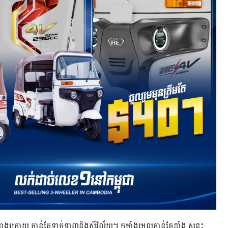
ាងក្រោយ កាន់តែទាក់ទាញនិងសុីវិល័យ។ កម្លាំងរមួលកាន់តែខ្លាំង សន្ទុះ