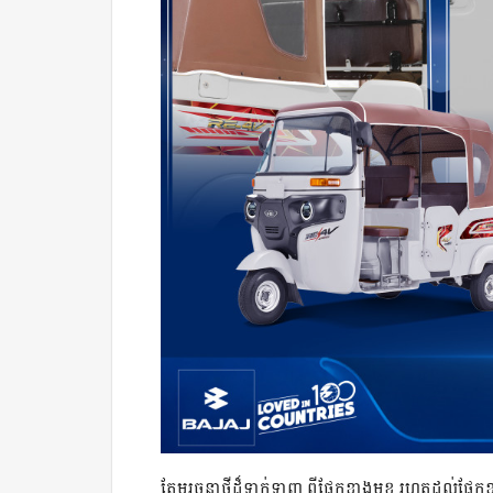
តែមរចនាថ្មីដ៏ទាក់ទាញ ពីផ្នែកខាងមុខ រហូតដល់ផ្នែកខ