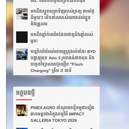
សេះ បំពាក់បច្ចេកវិទ្យាទំនើបបំផុត
មកដឹងក្បួនតម្រាទិញរបស់ទ្រព្យ តាមថ្ងៃ
នីមួយៗ ទើបនាំលាភសំណាងដល់ខ្លួន
និងគ្រួសារ
មក​ដឹងឆ្នាំ​កំណើត​ដែល​ជា​គូ​នឹង​ឆ្នាំ​របស់​
អ្នក!​
កក្រើកពិព័រណ៍រថយន្តក្រុងប៉េកាំង! BYD
បង្ហាញមុខ Atto 3 រូបរាងធំជាងមុន និង
បច្ចេកវិទ្យាសាកថ្មលឿន "Flash
Charging" ត្រឹម ៥ នាទី
អត្ថបទថ្មី
PINEX AGRO នាំ​ស្វាយចន្ទី​កម្ពុជា​ឡើង​
ឆាក​អន្តរជាតិ​​ក្នុង​កម្មវិធី​ IMPACT
GALLERIA TOKYO 2026