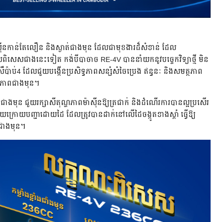
៉ាស៊ីនកាន់តែលឿន និងស្ងាត់ជាងមុន ដែលជាមុខងារដ៏សំខាន់ ដែល
លពិសេសជាងនេះទៀត កង់បីបាចាច RE-4V បាននាំយកនូវបច្ចេកវិទ្យាថ្មី មិន
ប៉ាប់4 ដែលជួយបង្កើនប្រសិទ្ធភាពសន្សំសំចៃប្រេង ឥន្ធនៈ និងសមត្ថភាព
្ធភាពជាងមុន។
ើរជាងមុន ជួយរក្សាសីតុណ្ហភាពម៉ាស៊ីនឱ្យត្រជាក់ និងដំណើរការបានល្អប្រសើរ
ក្រោយបញ្ជាដោយដៃ ដែលត្រូវបានដាក់នៅលើដៃចង្កូតខាងស្ដាំ ធ្វើឱ្យ
ជាងមុន។