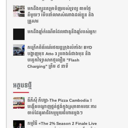
មកដឹងក្បួនតម្រាទិញរបស់ទ្រព្យ តាមថ្ងៃ
នីមួយៗ ទើបនាំលាភសំណាងដល់ខ្លួន និង
គ្រួសារ
មក​ដឹងឆ្នាំ​កំណើត​ដែល​ជា​គូ​នឹង​ឆ្នាំ​របស់​អ្នក!​
កក្រើកពិព័រណ៍រថយន្តក្រុងប៉េកាំង! BYD
បង្ហាញមុខ Atto 3 រូបរាងធំជាងមុន និង
បច្ចេកវិទ្យាសាកថ្មលឿន "Flash
Charging" ត្រឹម ៥ នាទី
អត្ថបទថ្មី
ធីភីស៊ី ភីហ្សា-The Pizza Cambodia ៖
បង្កើត​បណ្តាញ​ផ្គត់ផ្គង់​ក្នុង​ស្រុក​តាមរយៈ​ការ​
ចាប់​ដៃ​គូ​អាជីវកម្ម​មួយ​ជំហាន​ម្តងៗ​
កម្មវិធី «The 2% Season 2 Finale Live