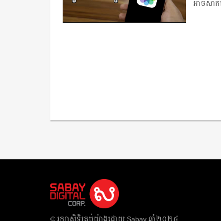
អាចសាកមើ
​© រក្សា​សិទ្ធិ​គ្រប់​យ៉ាង​ដោយ​ Sabay ឆ្នាំ​២០២៤