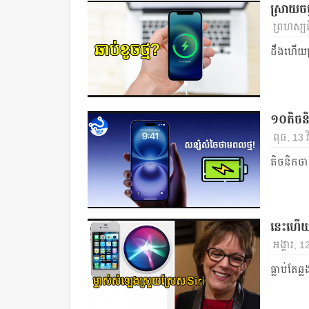
ស្រាយចម
ព្រហស្បតិ
ដឹងហើយស្
១០តិចនិ
ពុធ, 13 វ
តិចនិកច
នេះហើយម
អង្គារ, 1
ធ្លាប់តែឆ