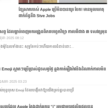
ខ្សែសាករបស់ Apple ប្រើមិនបានយូរ បែក! មានមូលហេតុ
ពាក់ព័ន្ធនឹង Stve Jobs
រសព្ទ ដែលធ្លាប់ចេញមកអង្រួនពិភពបច្ចេកវិទ្យា កាលពីជាង ៣ ទសវត្សមុន
 មិថុនា 2025 08:12
ុងម៉ូឌែលទាំងនេះ សុទ្ធតែកប់ៗហើយកាលជំនាន់នោះ...
ន Emoji ស្អាតៗប្រើប្រាស់ដូចសព្វថ្ងៃ ឆ្លងកាត់រឿងរ៉ាវនិងដំណាក់កាលមិន
 ឧសភា 2025 03:23
បុព្វបុរស Emoji ដែលបង្កើតវាឱ្យយើងគ្រប់គ្នាបានប្រើ
្នូលដែល Apple តែងដាក់អក្សរ “i” អមជាមួយផលិតផលខ្លួន