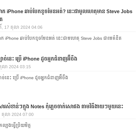
ែសាក iPhone ឆាប់បែកខូចមែនអត់? នេះជាមូលហេតុមាន Steve Jobs
ិត
ិ៍, 17 តុលា 2024 04:06
សាក iPhone ឆាប់បែកខូចមែនអត់ នេះជាមហេតុ Steve Jobs ជាមេគំនិត
បាច់នេះ ប្រើ iPhone ដូចអ្នកជំនាញអ៊ីចឹង
 តុលា 2024 03:15
ាច់នេះ ប្រើ iPhone ដូចអ្នកជំនាញអ៊ីចឹង
រសំខាន់ៗក្នុង Notes កុំភ្លេចចាក់សោផង តាមវិធីងាយៗមួយនេះ
1 តុលា 2024 07:00
កល្បងធ្វើប្រិយមិត្ត