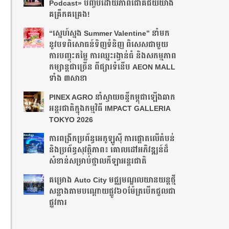
Podcast» បញ្ចប់ដោយភាពជោគជ័យយ៉ាង
គគ្រឹកគគ្រេង!
“ស្នេហ៍ស្នង Summer Valentine” នាំមក
នូវបទពិសោធន៍ទិញទំនិញ ពិសេសជាមួយ
ការបញ្ចុះតម្លៃ ការឈ្នះរង្វាន់ធំ និងសកម្មភាព
កម្សាន្តជាច្រើន ពីផ្សារទំនើប AEON MALL
ទាំង ៣សាខា
PINEX AGRO នាំ​ស្វាយចន្ទី​កម្ពុជា​ឡើង​ឆាក​
អន្តរជាតិ​​ក្នុង​កម្មវិធី​ IMPACT GALLERIA
TOKYO 2026
ការពង្រីកប្រព័ន្ធអេកូឡូស៊ី ការផ្តោតលើតំបន់
និងប្រព័ន្ធសុវត្ថិភាព៖ គោលដៅអភិវឌ្ឍន៍ដ៏
សំខាន់សម្រាប់ថ្នាលកីឡាអន្តរជាតិ
គម្រោង Auto City មជ្ឈមណ្ឌលយានយន្តថ្មី
សន្លាង​តាមបណ្តោយផ្លូវ​​៦០ម៉ែត្រ​បើកជួលជា
ផ្លូវការ