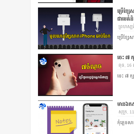
ប្រើខ្ស
ជាមេគំន
ព្រហស្បត
ប្រើខ្សែ
ចេះ ៧ ក្
ពុធ, 16
ចេះ ៧ ក្ប
មានឯកសា
សុក្រ, 1
កុំភ្លេចសា