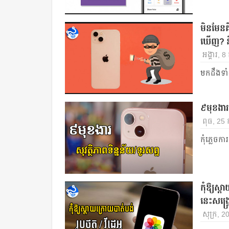
មិនមែនគ
ឃើញ? និ
អង្គារ, 
មកដឹងទាំ
៩មុខងារល
ពុធ, 25 
កុំភ្លេចក
កុំឱ្យស
នេះសង្គ
សុក្រ, 2