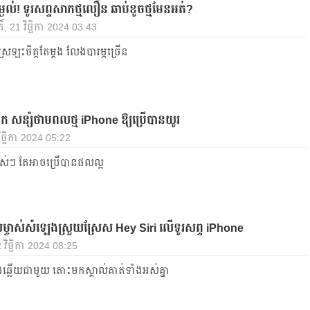
្ងល់! ទូរសព្ទសាកថ្មលឿន ឆាប់ខូចថ្មមែនអត់?
៍, 21 វិច្ឆិកា 2024 03:43
រឡះចិត្តតែម្ដង លែងបារម្ភច្រើន
ក សន្សំថាមពលថ្ម iPhone ឱ្យប្រើបានយូរ
ិច្ឆិកា 2024 05:22
ាស់ៗ តែអាចប្រើបានផលល្អ
្ចាស់សំឡេងស្រួយស្រែស Hey Siri លើទូរសព្ទ iPhone
2 វិច្ឆិកា 2024 08:25
្លងឆ្លើយជាមួយ តោះមកស្គាល់គាត់ទាំងអស់គ្នា