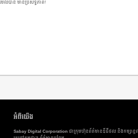
លបាន មានប្រសិទ្ធិភាព!​
អំពីយើង
Sabay Digital Corporation
ជា​ក្រុមហ៊ុន​ព័ត៌មាន​ឌីជីថល និង​កម្សាន្ត