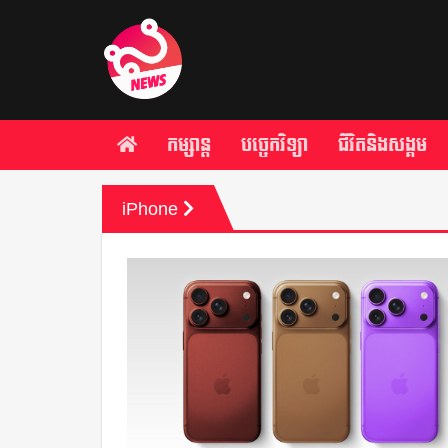
កម្សាន្ត
បច្ចេកវិទ្យា
ជីវិតនិងសង្គម
iPhone