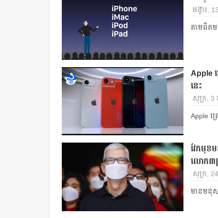
អង្គារ,
តាមពិតម
Apple គ្
នេះ
សុក្រ, 3
Apple គ្រ
វែកមុខមន
លោក៣ទ្រ
សុក្រ, 
មានមនុស្