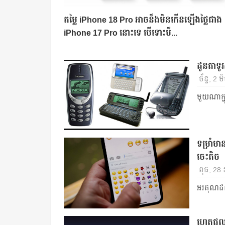
តម្លៃ iPhone 18 Pro អាចនឹងមិនកើនឡើងថ្លៃជាង
iPhone 17 Pro នោះទេ បើទោះបី...
ដូនតាទូ
ច័ន្ទ, 2
មួយណាក្ន
ទម្រាំមា
ចេះតិច
ពុធ, 28
អរគុណដល់
ហេតុផលស