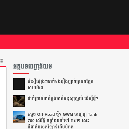
អត្ថបទពេញនិយម
ជំនឿ​ផ្សេងៗ​ទាក់ទង​រឿង​ញាក់​ត្របក​ភ្នែក​
តាម​ម៉ោង​
ដាក់​ប្រាក់​កាក់​ក្នុង​មាត់​មនុស្ស​ស្លាប់ ដើម្បី​អ្វី?
ស្តេច Off-Road ថ្មី? GWM បញ្ចេញ Tank
700 ស៊េរីថ្មី កម្លាំងដល់ទៅ ៨៥២ សេះ
បំពាក់បច្ចេកវិទ្យាទំនើបបំផុត