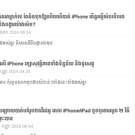
ិតអាក្រក់ទេ តែគិតទុកឱ្យហើយបើបាត់ iPhone តើគួរធ្វើម៉េចទើបរក
ងបង្ការយ៉ាងម៉េច?
8 តុលា 2024 08:14
ងអស់គ្នា ពិសេសវិធីបង្ការជាមុន
ើ iPhone រក្សាសុវត្ថិភាពទាំងទិន្នន័យ និងទូរសព្ទ
កញ្ញា 2024 04:25
ារពារ កុំភ្លេចសាកមុខងារសំខាន់ៗទាំងនេះទាំងអស់គ្នា
្ដាយក្រោយបាត់បង់រូបថតវីដេអូ ពេល iPhone/iPad ខូចឬចោរលួច ២ វិធី
្រោះបាន
0 កញ្ញា 2024 06:54