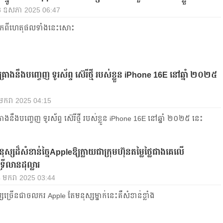
 13 ឧសភា 2025 06:47
កពីហេតុផលទាំងនេះសោះ
រោងនឹងបញ្ចេញ ទូរស័ព្ទ ស៊េរីថ្មី របស់ខ្លួន iPhone 16E នៅឆ្នាំ ២០២៥
 មករា 2025 04:15
ោងនឹងបញ្ចេញ ទូរស័ព្ទ ស៊េរីថ្មី របស់ខ្លួន iPhone 16E នៅឆ្នាំ ២០២៥ នេះ
ុស្សដ៏សំខាន់ច្នៃAppleឱ្យក្លាយជាក្រុមហ៊ុនតម្លៃថ្លៃជាងគេលើ
ីលានដុល្លារ
24 មករា 2025 03:44
សច្រើនជាចលករ Apple តែមនុស្សម្នាក់នេះគឺសំខាន់ខ្លាំង