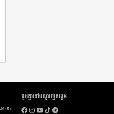
ជួបគ្នានៅបណ្តាញសង្គម
​ឈាន​មុខ​