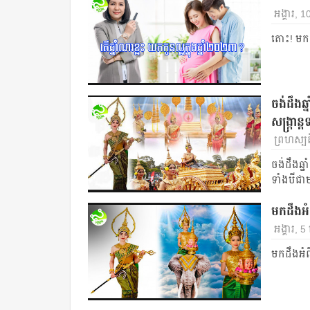
អង្គារ, 
តោះ! មកដ
ចង់ដឹងឆ
សង្ក្រាន
ព្រហស្បត
ចង់ដឹងឆ្ន
ទាំងបីជា
មកដឹងអំ
អង្គារ, 
មកដឹងអំព