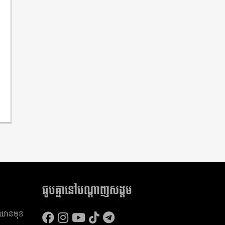
ជួបគ្នានៅបណ្តាញសង្គម
​ឈាន​មុខ​