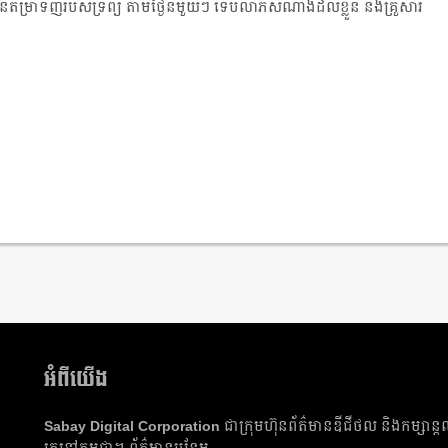
ួនតម្រាទិញរបស់ទ្រព្យ តាមថ្ងៃនីមួយៗ ទើបលាភសំណាងដល់ខ្លួន និងគ្រួសារ
អំពីយើង
Sabay Digital Corporation
ជា​ក្រុមហ៊ុន​ព័ត៌មាន​ឌីជីថល និង​កម្សាន្ត