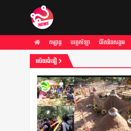
កម្សាន្ត
បច្ចេកវិទ្យា
ជីវិតនិងសង្គម
អបិយជំនឿ