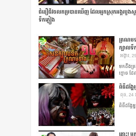
ជំនឿជីវចលកម្របានឃើញ ដែលអ្នកស្រុកអង្គរបួងសួ
ទឹកភ្លៀង
ត្រណមទា
ក្បាលទឹ
អង្គារ, 
មកដឹងត្រ
ខ្មោច ដ
ពិធីដង្ហែ
ពុធ, 24
ពិធីដង្ហែ
តោះ! មកដ