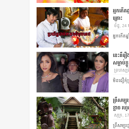
អ្នកកើតឆ
គ្រោះ
ច័ន្ទ, 2
អ្នកកើតឆ្
នេះ​គឺ​រឿ
សម្លាប់ខ្ល
ព្រហស្បត
មិនជឿកុំ
ព្រឺសម្ប
ខ្លាច រហ
សុក្រ, 1
ព្រឺសម្បុ