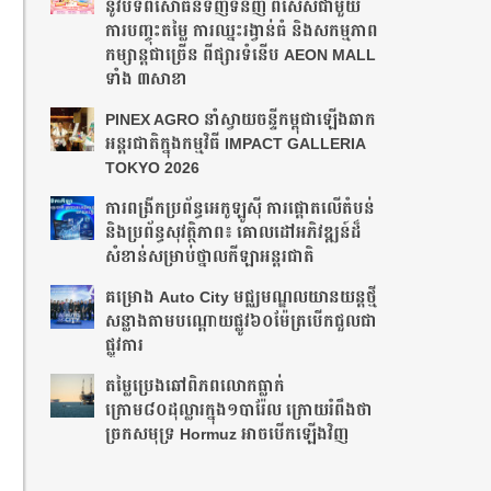
នូវបទពិសោធន៍ទិញទំនិញ ពិសេសជាមួយ
ការបញ្ចុះតម្លៃ ការឈ្នះរង្វាន់ធំ និងសកម្មភាព
កម្សាន្តជាច្រើន ពីផ្សារទំនើប AEON MALL
ទាំង ៣សាខា
PINEX AGRO នាំ​ស្វាយចន្ទី​កម្ពុជា​ឡើង​ឆាក​
អន្តរជាតិ​​ក្នុង​កម្មវិធី​ IMPACT GALLERIA
TOKYO 2026
ការពង្រីកប្រព័ន្ធអេកូឡូស៊ី ការផ្តោតលើតំបន់
និងប្រព័ន្ធសុវត្ថិភាព៖ គោលដៅអភិវឌ្ឍន៍ដ៏
សំខាន់សម្រាប់ថ្នាលកីឡាអន្តរជាតិ
គម្រោង Auto City មជ្ឈមណ្ឌលយានយន្តថ្មី
សន្លាង​តាមបណ្តោយផ្លូវ​​៦០ម៉ែត្រ​បើកជួលជា
ផ្លូវការ
តម្លៃប្រេងឆៅពិភពលោកធ្លាក់
ក្រោម៨០ដុល្លារក្នុង១បារ៉ែល ក្រោយរំពឹងថា​
ច្រកសមុទ្រ Hormuz អាចបើកឡើងវិញ