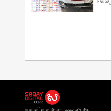
មកដឹងក្ប
​© រក្សា​សិទ្ធិ​គ្រប់​យ៉ាង​ដោយ​ Sabay ឆ្នាំ​២០២៤