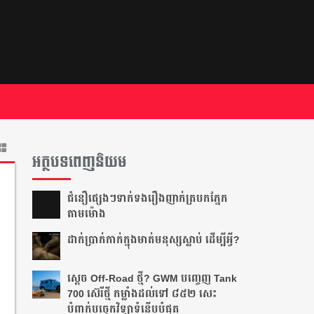
អត្ថបទពេញនិយម
ជំនឿ​ផ្សេងៗ​ទាក់ទង​រឿង​ញាក់​ត្របក​ភ្នែក​
តាម​ម៉ោង​
ដាក់​ប្រាក់​កាក់​ក្នុង​មាត់​មនុស្ស​ស្លាប់ ដើម្បី​អ្វី?
ស្តេច Off-Road ថ្មី? GWM បញ្ចេញ Tank
700 ស៊េរីថ្មី កម្លាំងដល់ទៅ ៨៥២ សេះ
បំពាក់បច្ចេកវិទ្យាទំនើបបំផុត