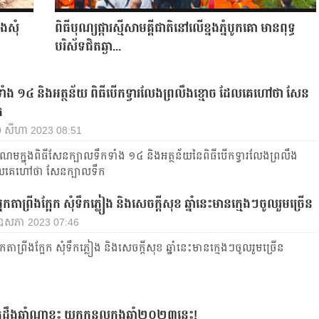
ងសុំ
ពិធីបុណ្យផ្ការស្មីសាមគ្គីជាតិនៅលើខ្នងភ្នំបូកគោ​ មាន​ពុទ្ធ
បរិស័ទជិតឆ្ងា...
ំង ១៤ និងអត្ថន័យ ពិធីបើកទ្វារលែងព្រលឹងខ្មោច ដែលគេហៅថា សែន
ក
29 សីហា 2023 08:51
ណមក្នុងពិធីសែនក្បាលទឹកទាំង ១៤ និងអត្ថន័យនៃពិធីបើកទ្វារលែងព្រលឹង
ែលគេហៅថា សែនក្បាលទឹក
អ្នកតាព្រីងក្អែក សុំទឹកភ្លៀង និងសេចក្ដីសុខ ឆ្នាំនេះមានក្មេងៗចូលរួមច្រើន
 ឧសភា 2023 07:46
អ្នកតាព្រីងក្អែក សុំទឹកភ្លៀង និងសេចក្ដីសុខ ឆ្នាំនេះមានក្មេងៗចូលរួមច្រើន
ឹងឆ្នាំណាខ្លះ យកកូនល្អក្នុងឆ្នាំ២០២៣នេះ!