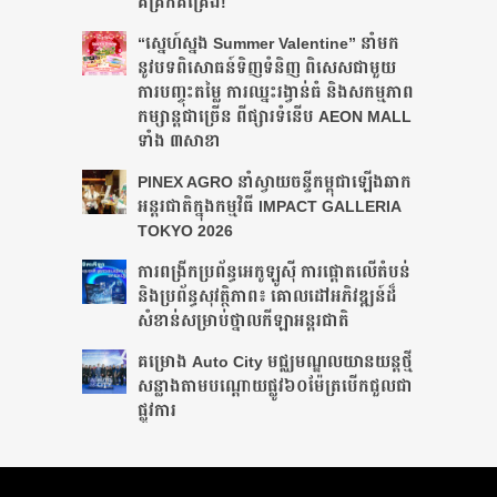
គគ្រឹកគគ្រេង!
“ស្នេហ៍ស្នង Summer Valentine” នាំមក
នូវបទពិសោធន៍ទិញទំនិញ ពិសេសជាមួយ
ការបញ្ចុះតម្លៃ ការឈ្នះរង្វាន់ធំ និងសកម្មភាព
កម្សាន្តជាច្រើន ពីផ្សារទំនើប AEON MALL
ទាំង ៣សាខា
PINEX AGRO នាំ​ស្វាយចន្ទី​កម្ពុជា​ឡើង​ឆាក​
អន្តរជាតិ​​ក្នុង​កម្មវិធី​ IMPACT GALLERIA
TOKYO 2026
ការពង្រីកប្រព័ន្ធអេកូឡូស៊ី ការផ្តោតលើតំបន់
និងប្រព័ន្ធសុវត្ថិភាព៖ គោលដៅអភិវឌ្ឍន៍ដ៏
សំខាន់សម្រាប់ថ្នាលកីឡាអន្តរជាតិ
គម្រោង Auto City មជ្ឈមណ្ឌលយានយន្តថ្មី
សន្លាង​តាមបណ្តោយផ្លូវ​​៦០ម៉ែត្រ​បើកជួលជា
ផ្លូវការ