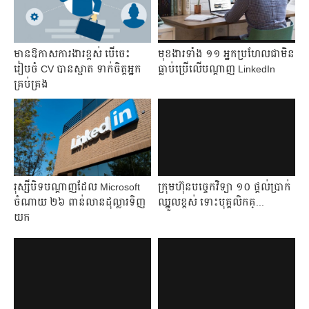
មានឱកាសការងារខ្ពស់ បើចេះ
មុខងារ​ទាំង ១១ អ្នក​ប្រហែល​ជា​មិន​
រៀបចំ CV បានស្អាត ទាក់ចិត្តអ្នក
ធ្លាប់​ប្រើ​លើ​បណ្ដាញ LinkedIn
គ្រប់គ្រង
រុស្សី​បិទ​បណ្ដាញ​ដែល​ Microsoft
​ក្រុមហ៊ុន​បច្ចេកវិទ្យា​​ ១០ ផ្តល់​ប្រាក់​
ចំណាយ​ ២៦ ពាន់​លាន​ដុល្លារ​ទិញ​
ឈ្នួល​ខ្ពស់ ទោះ​​បុគ្គលិក​គ្...
យក