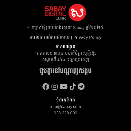
​© រក្សា​សិទ្ធិ​គ្រប់​យ៉ាង​ដោយ​ Sabay ឆ្នាំ​២០២៤
គោលការណ៍​ភាព​ឯកជន | Privacy Policy
អាសយដ្ឋាន
អគារ​លេខ ៣០៨ មហាវិថីព្រះមុន្នីវង្ស
សង្កាត់បឹងរាំង ខណ្ឌដូនពេញ
ជួបគ្នានៅបណ្តាញសង្គម
ទំនាក់ទំនង
info@sabay.com
023 228 000