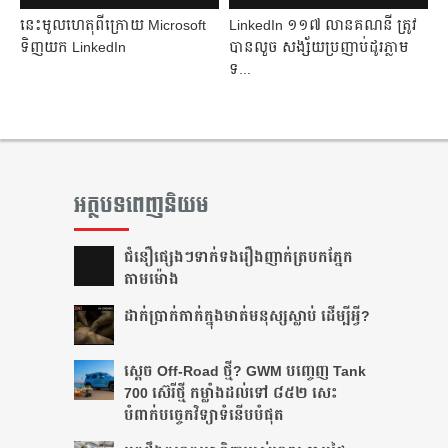
នេះ​មូលហេតុ​ពីក្រោយ Microsoft​ ​
​LinkedIn​ ​១១៧​ លាន​គណនី​ ​​ត្រូវ​
ទិញ​យក​ ​LinkedIn​ ​
បាន​​លួច សង្ស័យ​ប្រញាប់​ដូរ​ភ្លាម​
ទ...
អត្ថបទពេញនិយម
ជំនឿ​ផ្សេងៗ​ទាក់ទង​រឿង​ញាក់​ត្របក​ភ្នែក​
តាម​ម៉ោង​
ដាក់​ប្រាក់​កាក់​ក្នុង​មាត់​មនុស្ស​ស្លាប់ ដើម្បី​អ្វី?
ស្តេច Off-Road ថ្មី? GWM បញ្ចេញ Tank
700 ស៊េរីថ្មី កម្លាំងដល់ទៅ ៨៥២ សេះ
បំពាក់បច្ចេកវិទ្យាទំនើបបំផុត