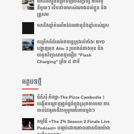
មកដឹងក្បួនតម្រាទិញរបស់ទ្រព្យ តាមថ្ងៃ
នីមួយៗ ទើបនាំលាភសំណាងដល់ខ្លួន និង
គ្រួសារ
មក​ដឹងឆ្នាំ​កំណើត​ដែល​ជា​គូ​នឹង​ឆ្នាំ​របស់​អ្នក!​
កក្រើកពិព័រណ៍រថយន្តក្រុងប៉េកាំង! BYD
បង្ហាញមុខ Atto 3 រូបរាងធំជាងមុន និង
បច្ចេកវិទ្យាសាកថ្មលឿន "Flash
Charging" ត្រឹម ៥ នាទី
អត្ថបទថ្មី
ធីភីស៊ី ភីហ្សា-The Pizza Cambodia ៖
បង្កើត​បណ្តាញ​ផ្គត់ផ្គង់​ក្នុង​ស្រុក​តាមរយៈ​ការ​
ចាប់​ដៃ​គូ​អាជីវកម្ម​មួយ​ជំហាន​ម្តងៗ​
កម្មវិធី «The 2% Season 2 Finale Live
Podcast» បញ្ចប់ដោយភាពជោគជ័យយ៉ាង