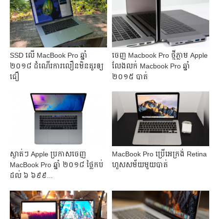
SSD លើ MacBook Pro ឆ្នាំ
ចេញ Macbook Pro ថ្មីភ្លាម Apple
២០១៨ ដំណើរ​ការ​លឿន​​មិន​គួរ​ឲ្យ​
លែងលក់ Macbook Pro ឆ្នាំ
ជឿ
២០១៥ បាត់
ស្ងាត់ៗ​ Apple ប្រកាស​ចេញ​
​MacBook Pro ​ប្រើ​អេក្រង់ Retina
MacBook Pro ឆ្នាំ​ ២០១៨ ថ្លៃ​កប់​
ហួស​សម័យ​មួយ​បាត់​
ដល់​ ៦ ៦៩៩...