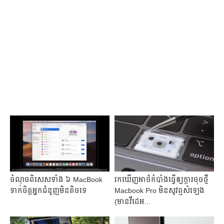
ចំណុច​ពិសេស​ទាំង​ ៦ MacBook
រកឃើញអាថ៌កំបាំងធ្វើឲ្យក្ដារចុចថ្មី
ទាក់​ចិត្ត​អ្នក​ជំនួញ​មិន​តិច​ទេ​
Macbook Pro មិនសូវឮសំឡេង
(មាន​វីដេអ...