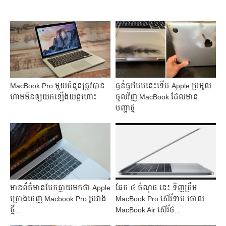
MacBook Pro មួយ​ចំនួន​ត្រូវ​បាន​
ធ្ងន់ធ្ងរ​បែប​នេះ​ទើប Apple ប្រមូល
ហាម​មិន​ឲ្យ​យក​ឡើង​យន្តហោះ
ចូលវិញ MacBook ដែលមាន
បញ្ហាថ្ម
មាន​ព័ត៌មាន​បែក​ធ្លាយ​មក​ថា Apple
ឆែក ៤ ចំណុច នេះ ទិញ​ត្រឹម
គ្រោង​ចេញ​ Macbook Pro រូប​រាង​
MacBook Pro ស៊េរីទាប​ ចោល
ថ្មី​...
MacBook Air ស៊េរីថ...