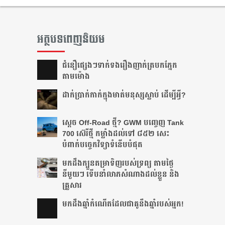
អត្ថបទពេញនិយម
ជំនឿ​ផ្សេងៗ​ទាក់ទង​រឿង​ញាក់​ត្របក​ភ្នែក​
តាម​ម៉ោង​
ដាក់​ប្រាក់​កាក់​ក្នុង​មាត់​មនុស្ស​ស្លាប់ ដើម្បី​អ្វី?
ស្តេច Off-Road ថ្មី? GWM បញ្ចេញ Tank
700 ស៊េរីថ្មី កម្លាំងដល់ទៅ ៨៥២ សេះ
បំពាក់បច្ចេកវិទ្យាទំនើបបំផុត
មកដឹងក្បួនតម្រាទិញរបស់ទ្រព្យ តាមថ្ងៃ
នីមួយៗ ទើបនាំលាភសំណាងដល់ខ្លួន និង
គ្រួសារ
មក​ដឹងឆ្នាំ​កំណើត​ដែល​ជា​គូ​នឹង​ឆ្នាំ​របស់​អ្នក!​