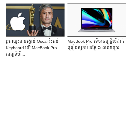
អ្នក​ឈ្នះ​ពាន​រង្វាន់ Oscar ​រិះគន់​
MacBook Pro ទើបចេញថ្មីបើដាក់
Keyboard លើ​ MacBook Pro
គ្រឿងឲ្យកប់ តម្លៃ ៦ ពាន់ដុល្លារ
ពេញ​ទំហឹ...