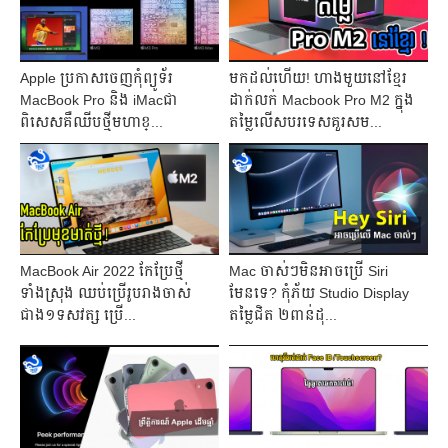
Apple ប្រកាសចេញ​កុំព្យូទ័រ
មកដល់ហើយ! ហាងមួយនៅខ្មែរ
MacBook Pro និង iMacជា
ដាក់លក់ Macbook Pro M2 ក្នុង
ពិសេស​គឺ​ឈីបថ្មីមហាខ្...
តម្លៃលើសបរទេសគួរសម...
MacBook Air 2022 កែប្រែថ្មី
Mac ចាស់ៗមិនអាចប្រើ Siri
ទាំងស្រុង ឈប់ប្រើរូបរាងចាស់
មែនទេ? កុំភ័យ Studio Display
ជាង១ទសវត្ស​ ប្រើ...
តម្លៃជិត ២ពាន់ដុ...