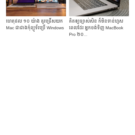
ហេតុ​ផល​ ១០ យ៉ាង​ គួរ​ជ្រើស​យក
គិត​ឲ្យ​ច្បាស់​សិន​ ក៏​មិន​ទាន់ហួស​
Mac ជា​ជាង​កុំព្យូទ័រ​ប្រើ Windows
ពេលដែរ អ្នក​ចង់​​ទិញ MacBook
Pro ២០...