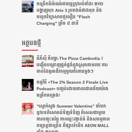
កក្រើកពិព័រណ៍រថយន្តក្រុងប៉េកាំង! BYD
បង្ហាញមុខ Atto 3 រូបរាងធំជាងមុន និង
បច្ចេកវិទ្យាសាកថ្មលឿន "Flash
Charging" ត្រឹម ៥ នាទី
អត្ថបទថ្មី
ធីភីស៊ី ភីហ្សា-The Pizza Cambodia ៖
បង្កើត​បណ្តាញ​ផ្គត់ផ្គង់​ក្នុង​ស្រុក​តាមរយៈ​ការ​
ចាប់​ដៃ​គូ​អាជីវកម្ម​មួយ​ជំហាន​ម្តងៗ​
កម្មវិធី «The 2% Season 2 Finale Live
Podcast» បញ្ចប់ដោយភាពជោគជ័យយ៉ាង
គគ្រឹកគគ្រេង!
“ស្នេហ៍ស្នង Summer Valentine” នាំមក
នូវបទពិសោធន៍ទិញទំនិញ ពិសេសជាមួយ
ការបញ្ចុះតម្លៃ ការឈ្នះរង្វាន់ធំ និងសកម្មភាព
កម្សាន្តជាច្រើន ពីផ្សារទំនើប AEON MALL
ទាំង ៣សាខា