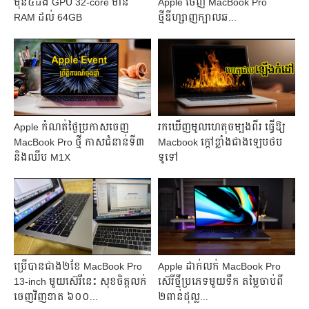
មុន៤ដង GPU 32-core មាន
Apple ចេញ MacBook Pro
RAM ដល់ 64GB
ថ្មីឌីហ្សាញក្បាលឆ...
Apple កំណត់ថ្ងៃប្រកាសចេញ
រកឃើញមូលហេតុចម្បងពីរ ធ្វើឱ្យ
MacBook Pro ថ្មី កាសជំនាន់ទី៣
Macbook ក្តៅខ្លាំងជាងឡេបថប
និងឈីប M1X
ទូទៅ
ប្រើបានជាង២ខែ MacBook Pro
Apple ដាក់លក់ MacBook Pro
13-inch មួយស៊េរីនេះ សុខចិត្តលក់
ស៊េរីថ្មីប្រភេទមួយទឹក តម្លៃចាប់ពី
ចេញវិញខាត ៦០០...
២ពាន់ដុល្ល...