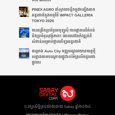
PINEX AGRO នាំ​ស្វាយចន្ទី​កម្ពុជា​ឡើង​ឆាក​
អន្តរជាតិ​​ក្នុង​កម្មវិធី​ IMPACT GALLERIA
TOKYO 2026
ការពង្រីកប្រព័ន្ធអេកូឡូស៊ី ការផ្តោតលើតំបន់
និងប្រព័ន្ធសុវត្ថិភាព៖ គោលដៅអភិវឌ្ឍន៍ដ៏
សំខាន់សម្រាប់ថ្នាលកីឡាអន្តរជាតិ
គម្រោង Auto City មជ្ឈមណ្ឌលយានយន្តថ្មី
សន្លាង​តាមបណ្តោយផ្លូវ​​៦០ម៉ែត្រ​បើកជួលជា
ផ្លូវការ
​© រក្សា​សិទ្ធិ​គ្រប់​យ៉ាង​ដោយ​ Sabay ឆ្នាំ​២០២៤
គោលការណ៍​ភាព​ឯកជន | Privacy Policy