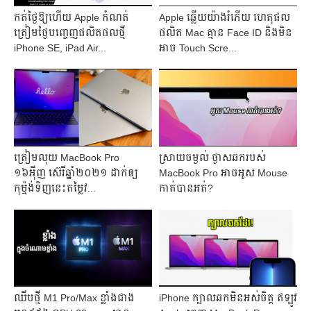
កត់ថ្ងៃឱ្យហើយ Apple កំណត់
Apple ឆ្លើយយ៉ាងរំភើយ ហេតុផល
ត្រៀមថ្ងៃបញ្ចេញផលិតផលថ្មី
ផលិត Mac គ្មាន Face ID និងមិន
iPhone SE, iPad Air...
អាច Touch Scre...
ត្រៀមលុយ MacBook Pro
ស្រាយចម្ងល់ ថ្ងាសឆករបស់
១៦អុីញ ស៊េរីឆ្នាំ២០២១ ដាក់ឲ្យ
MacBook Pro អាចអូស Mouse
កុម្ម៉ង់ទិញនេះតម្លៃវ...
កាត់បានអត់?
ឈីបថ្មី M1 Pro/Max ខ្លាំងជាង
iPhone ក្បាលឆកមិនអស់ចិត្ត ឥឡូវ