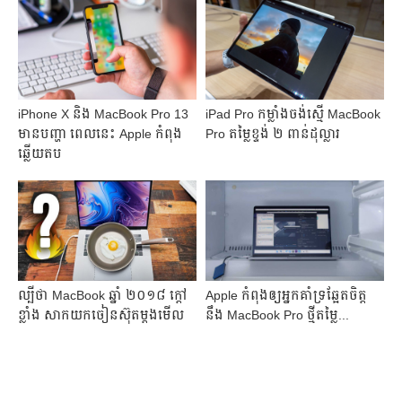
iPhone X និង MacBook Pro 13
iPad Pro ​កម្លាំង​ចង់​ស្មើ​ MacBook
មាន​បញ្ហា ពេល​នេះ Apple កំពុង​
Pro តម្លៃ​ខ្ទង់ ២ ពាន់​ដុល្លារ​
ឆ្លើយ​តប
ល្បីថា MacBook ឆ្នាំ ២០១៨ ក្ដៅ​
Apple កំពុង​ឲ្យ​​អ្នក​គាំទ្រ​ឆ្អែត​ចិត្ត​
ខ្លាំង សាកយកចៀនស៊ុតម្ដងមើល
នឹង​ MacBook Pro ​ថ្មី​តម្លៃ​...