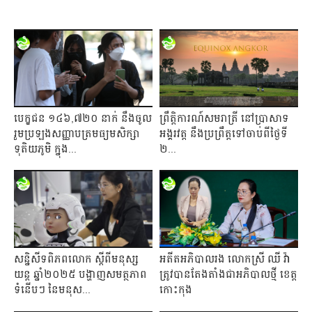
បេក្ខជន ១៤៦,៧២០ នាក់ នឹងចូល
ព្រឹត្តិការណ៍សមរាត្រី នៅប្រាសាទ
រួមប្រឡងសញ្ញាបត្រមធ្យមសិក្សា
អង្គរវត្ត នឹងប្រព្រឹត្តទៅចាប់ពីថ្ងៃទី
ទុតិយភូមិ ក្នុង...
២...
សន្និសីទពិភពលោក ស្តីពីមនុស្ស
អតីតអភិបាលរង លោកស្រី ឈី វ៉ា
យន្ត ឆ្នាំ២០២៥ បង្ហាញសមត្ថភាព
ត្រូវបានតែងតាំងជាអភិបាលថ្មី ខេត្ត
ទំនើបៗ នៃមនុស...
កោះកុង