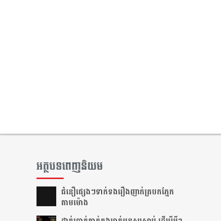
អត្ថបទពេញនិយម
ជំនឿ​ផ្សេងៗ​ទាក់ទង​រឿង​ញាក់​ត្របក​ភ្នែក​
តាម​ម៉ោង​