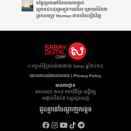
តម្លៃប្រេងឆៅពិភពលោកធ្លាក់
ក្រោម៨០ដុល្លារក្នុង១បារ៉ែល ក្រោយរំពឹងថា​
ច្រកសមុទ្រ Hormuz អាចបើកឡើងវិញ
​© រក្សា​សិទ្ធិ​គ្រប់​យ៉ាង​ដោយ​ Sabay ឆ្នាំ​២០២៤
គោលការណ៍​ភាព​ឯកជន | Privacy Policy
អាសយដ្ឋាន
អគារ​លេខ ៣០៨ មហាវិថីព្រះមុន្នីវង្ស
សង្កាត់បឹងរាំង ខណ្ឌដូនពេញ
ជួបគ្នានៅបណ្តាញសង្គម