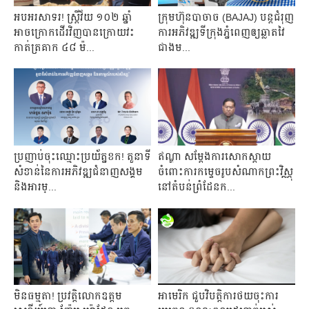
អបអរសាទរ! ស្ត្រីវ័យ ១០២ ឆ្នាំ
ក្រុមហ៊ុនបាចាច (BAJAJ) បន្តជំរុញ
អាចក្រោកដើរវិញបានក្រោយវះ
ការអភិវឌ្ឍទីក្រុងភ្នំពេញឲ្យឆ្លាតវៃ
កាត់ត្រគាក ៤៨ ម៉...
ជាងម...
ប្រញាប់ចុះឈ្មោះប្រយ័ត្នខក! តួនាទី
ឥណ្ឌា សម្តែងការសោកស្តាយ
សំខាន់នៃការអភិវឌ្ឍជំនាញសង្គម
ចំពោះការកម្ទេចរូបសំណាកព្រះវិស្ណុ
និងអារម្...
នៅតំបន់ព្រំដែនក...
មិនធម្មតា! ប្រវត្តិលោកឧត្តម
អាមេរិក ជួបវិបត្តិការថយចុះការ