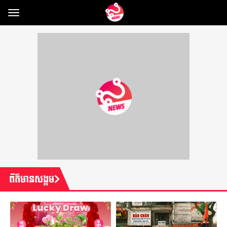
Toggle
navigation
ព័ត៌មានសង្គម