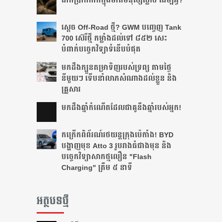
ដាក់​ប្រាក់​កាក់​ក្នុង​មាត់​មនុស្ស​ស្លាប់ ដើម្បី​អ្វី?
ស្តេច Off-Road ថ្មី? GWM បញ្ចេញ Tank
700 ស៊េរីថ្មី កម្លាំងដល់ទៅ ៨៥២ សេះ
បំពាក់បច្ចេកវិទ្យាទំនើបបំផុត
មកដឹងក្បួនតម្រាទិញរបស់ទ្រព្យ តាមថ្ងៃ
នីមួយៗ ទើបនាំលាភសំណាងដល់ខ្លួន និង
គ្រួសារ
មក​ដឹងឆ្នាំ​កំណើត​ដែល​ជា​គូ​នឹង​ឆ្នាំ​របស់​អ្នក!​
កក្រើកពិព័រណ៍រថយន្តក្រុងប៉េកាំង! BYD
បង្ហាញមុខ Atto 3 រូបរាងធំជាងមុន និង
បច្ចេកវិទ្យាសាកថ្មលឿន "Flash
Charging" ត្រឹម ៥ នាទី
អត្ថបទថ្មី