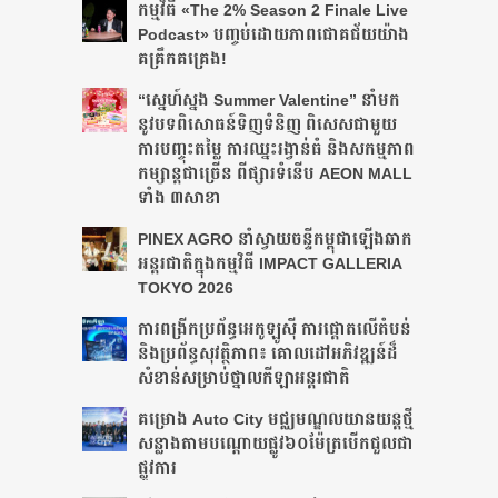
កម្មវិធី «The 2% Season 2 Finale Live
Podcast» បញ្ចប់ដោយភាពជោគជ័យយ៉ាង
គគ្រឹកគគ្រេង!
“ស្នេហ៍ស្នង Summer Valentine” នាំមក
នូវបទពិសោធន៍ទិញទំនិញ ពិសេសជាមួយ
ការបញ្ចុះតម្លៃ ការឈ្នះរង្វាន់ធំ និងសកម្មភាព
កម្សាន្តជាច្រើន ពីផ្សារទំនើប AEON MALL
ទាំង ៣សាខា
PINEX AGRO នាំ​ស្វាយចន្ទី​កម្ពុជា​ឡើង​ឆាក​
អន្តរជាតិ​​ក្នុង​កម្មវិធី​ IMPACT GALLERIA
TOKYO 2026
ការពង្រីកប្រព័ន្ធអេកូឡូស៊ី ការផ្តោតលើតំបន់
និងប្រព័ន្ធសុវត្ថិភាព៖ គោលដៅអភិវឌ្ឍន៍ដ៏
សំខាន់សម្រាប់ថ្នាលកីឡាអន្តរជាតិ
គម្រោង Auto City មជ្ឈមណ្ឌលយានយន្តថ្មី
សន្លាង​តាមបណ្តោយផ្លូវ​​៦០ម៉ែត្រ​បើកជួលជា
ផ្លូវការ