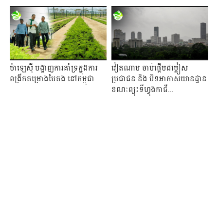
ម៉ាឡេស៊ី បង្ហាញការគាំទ្រក្នុងការ
វៀតណាម ចាប់ផ្តើមជម្លៀស
ពង្រីកគម្រោងបៃតង នៅកម្ពុជា
ប្រជាជន និង បិទអាកាសយានដ្ឋាន
ខណៈព្យុះទីហ្វុងកាជី...