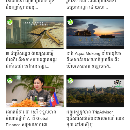
សេនីយ៍ទោ ញ៉ែម បូរ៉ាដែន អ្នក
រួមភេទ ខណៈពលរដ្ឋហាក់អស់
ជំនាញកិច្ចការអន្...
តម្រេកតណ្ហា ដោយសា...
៣ ជម្រើសល្អៗ ងាយស្រួលធ្វើ
នាវា Aqua Mekong នាំមកនូវបទ
ដំណើរ ពីអាកាសយានដ្ឋានអន្តរ
ពិសោធន៍ទេសចរណ៍ប្រណីត ជិះ
ជាតិតេជោ ទៅកាន់កណ្ត...
មើលទេសភាព ទន្លេមេគង...
លោកជំទាវ ជា សេរី ទទួលបាន
អង្គរវត្តត្រូវបាន TripAdvisor
ចំណាត់ថ្នាក់ A- ពី Global
ជ្រើសរើសជាតំបន់ទេសចរណ៍ លេខ
Finance សម្រាប់ភាពជោ...
មួយ នៅអាស៊ី ប្...