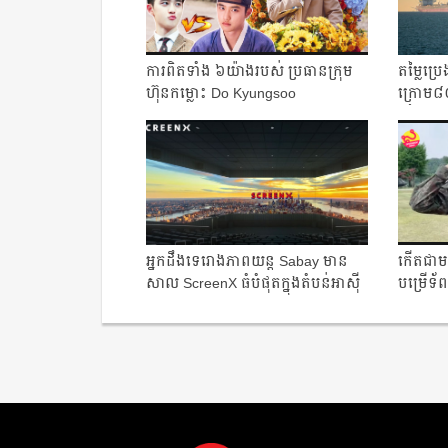
ការពិតទាំង ៦យ៉ាងរបស់ ប្រធានក្រុម
តម្លៃប្
ហ៊ុនកម្លោះ Do Kyungsoo
ក្រោម៨០
រំពឹងថា​
អ្នកដឹងទេរោងភាពយន្ត Sabay មាន
កើតជាមន
សាល ScreenX ធំបំផុតក្នុងតំបន់អាស៊ី
បម្រើទ័ព
អាគ្នេ...
ទាហាន..