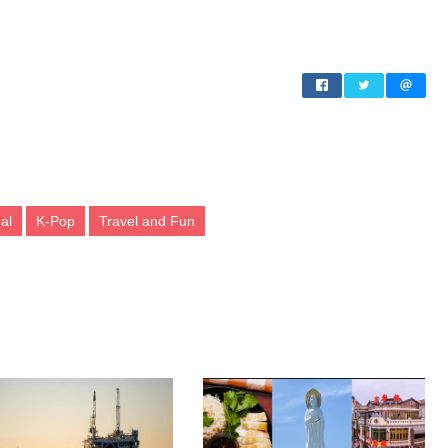
al
K-Pop
Travel and Fun