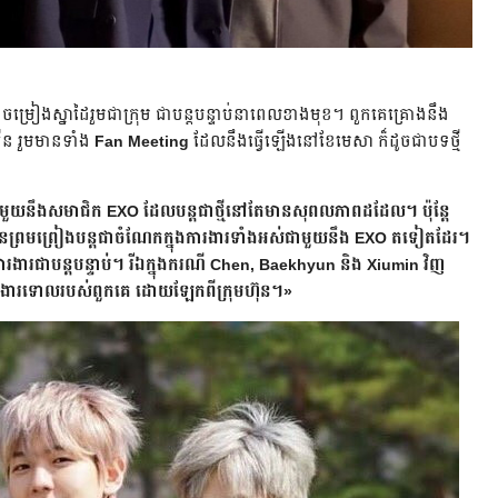
្រៀងស្នាដៃរួមជាក្រុម ជាបន្តបន្ទាប់​នាពេលខាងមុខ។ ពួកគេ​គ្រោង​នឹង​
្រើន រួមមានទាំង
Fan Meeting
ដែលនឹង​ធ្វើឡើងនៅខែមេសា ក៏ដូចជា​បទថ្មី
ជាមួយនឹងសមាជិក
EXO
ដែលបន្តជាថ្មីនៅតែមានសុពលភាពដដែល។ ប៉ុន្តែ
​ព្រមព្រៀងបន្ត​ជាចំណែកក្នុងការងារទាំងអស់​ជាមួយនឹង EXO តទៀតដែរ។
ការងារជា​បន្តបន្ទាប់។ រីឯក្នុងករណី Chen, Baekhyun និង Xiumin វិញ
្វើការងារទោលរបស់ពួកគេ ដោយឡែកពីក្រុមហ៊ុន។»