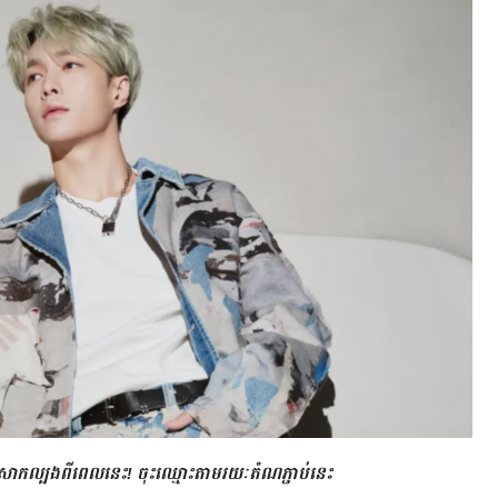
ប្រើសាកល្បងពីពេលនេះ! ចុះឈ្មោះតាមរយៈតំណភ្ជាប់នេះ