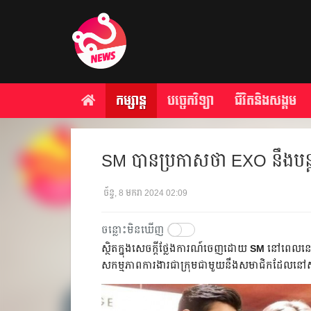
កម្សាន្ត
បច្ចេកវិទ្យា
ជីវិតនិងសង្គម
SM បានប្រកាសថា EXO នឹង​បន្ត
ច័ន្ទ, 8 មករា 2024 02:09
ចន្លោះមិនឃើញ
ស្ថិតក្នុងសេចក្ដីថ្លែងការណ៍ចេញដោយ
SM
នៅពេលនេះ
សកម្មភាព​ការងារជា​ក្រុមជាមួយនឹង​សមាជិក​ដែល​ន