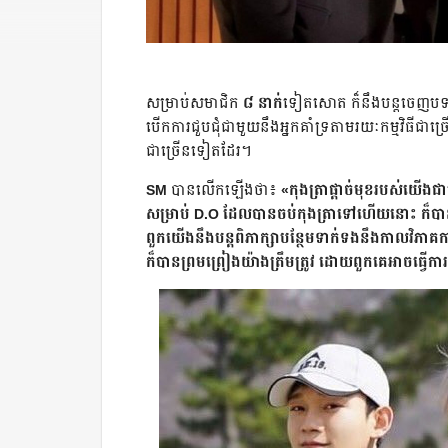
សម្រាប់សមាជិក​
៨ នាក់
ទៀតសោត ក៏នឹង​បន្តចេញ​បទចម
បើកការជួបជុំជាមួយនឹង​អ្នក​គាំទ្រ​តាមរយៈកម្មវិធីជា​ច
ជា​ច្រើនទៀតដែរ។
SM
បាន​លើកឡើងថា៖
«កុងត្រាផ្ដាច់មុខរបស់យើង
សម្រាប់ D.O ដែល​បាន​ចប់កុងត្រាទៅហើយនោះ ក៏បាន
ពួកយើងនឹង​បន្តពិភាក្សាបន្ថែម​ទាក់ទងនឹង​កាលវិភាគ
ក៏បានព្រមព្រៀង​យ៉ាង​ត្រឹម​ត្រូវ ដោយពួកគេអាច​ធ