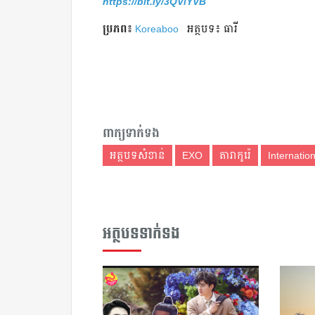
https://bit.ly/3QVlYVB
ប្រភព៖
Koreaboo
អត្ថបទ៖ ធារី
ពាក្យទាក់ទង
អត្ថបទសំខាន់
EXO
តារាកូរ៉េ
Internation
អត្ថបទទាក់ទង