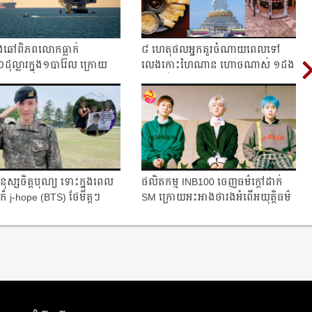
រេងឆៅពិភពលោកធ្លាក់
៨ ហេតុផលអ្នកគួរចំណាយពេលទៅ
ដុល្លារក្នុង១បារ៉ែល ក្រោយ
លេងកោះហៃណាន ហោចណាស់ ១ដង
ច្រកស...
ក្នុង១ជីវិត
ុស្សចិត្តបុណ្យ ទោះក្នុងពេល
ផលិតកម្ម INB100 ចេញធម៌ក្ដៅដាក់
ក៏ j-hope (BTS) ថែមិត្តៗ
SM ក្រោយអះអាងថារងអំពើអយុត្តិធម៌
.