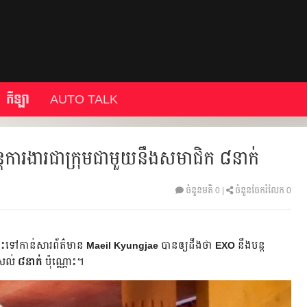
កីឡា
AUTO TALK
ការងារជាក្រុមជាមួយនឹង​សមាជិក ៨នាក់
ចំនួនមតិ
0
|
ចំនួនចែករំលែក 0
ទៅកាន់សារព័ត៌មាន
Maeil Kyungjae
បាន​ឲ្យដឹងថា​
EXO
នឹង​បន្ត
ៅសល់
៨​នាក់
ប៉ុណ្ណោះ។