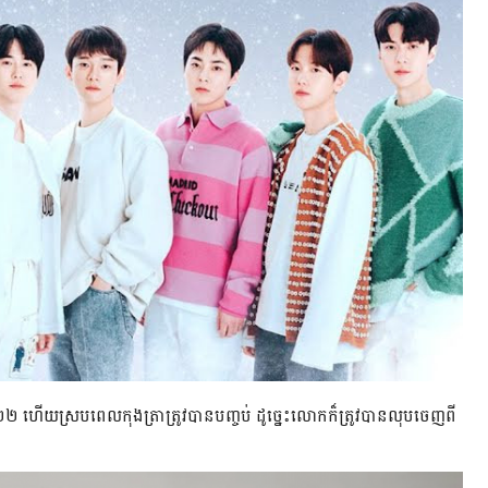
២២ ហើយស្របពេល​កុងត្រាត្រូវ​បាន​បញ្ចប់ ដូច្នេះ​លោកក៏ត្រូវ​បាន​លុបចេញពី