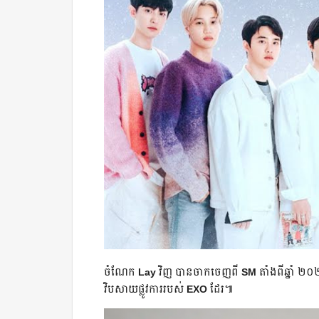
ចំណែក
Lay
វិញ បាន​ចាកចេញពី
SM
តាំងពីឆ្នាំ ២០
វិបសាយផ្លូវការរបស់
EXO
ដែរ៕