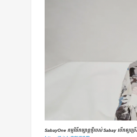
SabayOne កម្មវិធីកម្សាន្តថ្មីរបស់ Sabay បើកឲ្យ