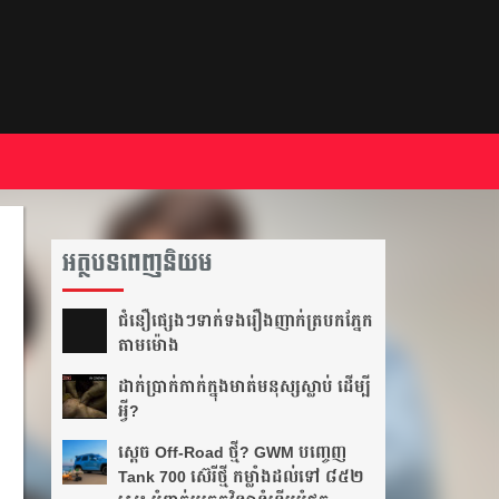
អត្ថបទពេញនិយម
ជំនឿ​ផ្សេងៗ​ទាក់ទង​រឿង​ញាក់​ត្របក​ភ្នែក​
តាម​ម៉ោង​
ដាក់​ប្រាក់​កាក់​ក្នុង​មាត់​មនុស្ស​ស្លាប់ ដើម្បី​
អ្វី?
ស្តេច Off-Road ថ្មី? GWM បញ្ចេញ
Tank 700 ស៊េរីថ្មី កម្លាំងដល់ទៅ ៨៥២