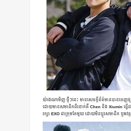
យ៉ាងណា​មិញ ថ្មីៗនេះ មាន​សេចក្ដី​ព័ត៌មាន​បាន​ចេញផ
ដោយ​មានសមាជិកពីរនាក់គឺ
Chen
និង
Xiumin
ធ្វើជ
រក្សា
EXO
ជា​ក្រុមតែមួយ ដោយមិន​ប្ដូរសមាជិក​ ឬអវត្