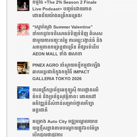
កម្មវិធី «The 2% Season 2 Finale
Live Podcast» បញ្ចប់ដោយភាព
ជោគជ័យយ៉ាងគគ្រឹកគគ្រេង!
“ស្នេហ៍ស្នង Summer Valentine”
នាំមកនូវបទពិសោធន៍ទិញទំនិញ ពិសេស
ជាមួយការបញ្ចុះតម្លៃ ការឈ្នះរង្វាន់ធំ និង
សកម្មភាពកម្សាន្តជាច្រើន ពីផ្សារទំនើប
AEON MALL ទាំង ៣សាខា
PINEX AGRO នាំ​ស្វាយចន្ទី​កម្ពុជា​ឡើង​
ឆាក​អន្តរជាតិ​​ក្នុង​កម្មវិធី​ IMPACT
GALLERIA TOKYO 2026
ការពង្រីកប្រព័ន្ធអេកូឡូស៊ី ការផ្តោតលើ
តំបន់ និងប្រព័ន្ធសុវត្ថិភាព៖ គោលដៅ
អភិវឌ្ឍន៍ដ៏សំខាន់សម្រាប់ថ្នាលកីឡា
អន្តរជាតិ
គម្រោង Auto City មជ្ឈមណ្ឌលយាន
យន្តថ្មីសន្លាង​តាមបណ្តោយផ្លូវ​​៦០ម៉ែត្រ​
បើកជួលជាផ្លូវការ