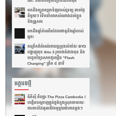
សេះ បំពាក់បច្ចេកវិទ្យាទំនើបបំផុត
មកដឹងក្បួនតម្រាទិញរបស់ទ្រព្យ តាមថ្ងៃ
នីមួយៗ ទើបនាំលាភសំណាងដល់ខ្លួន
និងគ្រួសារ
មក​ដឹងឆ្នាំ​កំណើត​ដែល​ជា​គូ​នឹង​ឆ្នាំ​របស់​
អ្នក!​
កក្រើកពិព័រណ៍រថយន្តក្រុងប៉េកាំង! BYD
បង្ហាញមុខ Atto 3 រូបរាងធំជាងមុន និង
បច្ចេកវិទ្យាសាកថ្មលឿន "Flash
Charging" ត្រឹម ៥ នាទី
អត្ថបទថ្មី
ធីភីស៊ី ភីហ្សា-The Pizza Cambodia ៖
បង្កើត​បណ្តាញ​ផ្គត់ផ្គង់​ក្នុង​ស្រុក​តាមរយៈ​
ការ​ចាប់​ដៃ​គូ​អាជីវកម្ម​មួយ​ជំហាន​ម្តងៗ​