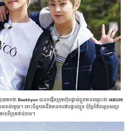
្សាយ​មក​ថា
Baekhyun
បាន​បង្កើតក្រុមហ៊ុន​ផ្ទាល់ខ្លួនមាន​ឈ្មោះថា
I&B100
ា​តារា​ជាមួយ។ ទោះបីពួកគេ​នឹង​មាន​ការងារផ្ទាល់ខ្លួន ប៉ុន្តែក៏មិនភ្លេចសន្យា
តមាន​ពីក្រុមដាច់ខាត។