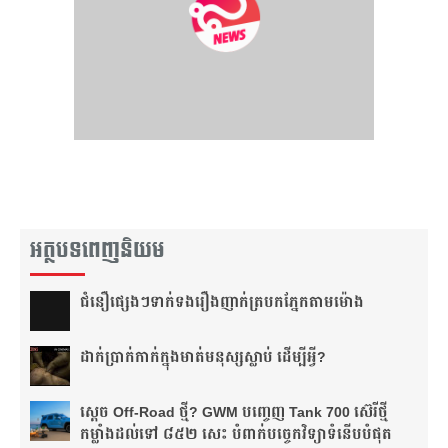
អត្ថបទពេញនិយម
ជំនឿ​ផ្សេងៗ​ទាក់ទង​រឿង​ញាក់​ត្របក​ភ្នែក​តាម​ម៉ោង​
ដាក់​ប្រាក់​កាក់​ក្នុង​មាត់​មនុស្ស​ស្លាប់ ដើម្បី​អ្វី?
ស្តេច Off-Road ថ្មី? GWM បញ្ចេញ Tank 700 ស៊េរីថ្មី
កម្លាំងដល់ទៅ ៨៥២ សេះ បំពាក់បច្ចេកវិទ្យាទំនើបបំផុត