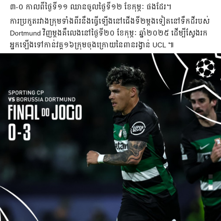
៣-០ កាល​ពី​ថ្ងៃ​ទី​១១ ឈាន​ចូល​ថ្ងៃ​ទី​១២ ខែ​កុម្ភៈ ផង​ដែរ​។
​ការ​ប្រកួត​រវាង​ក្រុម​ទាំង​ពីរ​នឹង​ធ្វើ​ឡើង​នៅ​ជើង​ទី​២​ម្ដង​ទៀត​នៅ​ទឹក​ដី​របស់
​Dortmund វិញ​ម្ដង​គឺ​លេង​នៅ​ថ្ងៃ​ទី​២០ ខែ​កុម្ភៈ ឆ្នាំ​២០២៥ ដើម្បី​ស្វែងរក​
អ្នក​ឡើង​ទៅ​កាន់​វគ្គ​១៦​ក្រុម​ចុង​ក្រោយ​នៃ​ពាន​រង្វាន់ UCL ៕​​