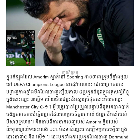
ពាណិជ្ជកម្ម
ក្នុង​កំឡុង​ដែល Amorim ស្នាក់​នៅ Sporting អាច​ថា​ជា​ក្រុម​ដ៏​ខ្លាំង​​មួយ​
នៅ UEFA Champions League ​នា​រដូវ​កាល​នេះ​ ដោយ​ពួក​គេ​បាន​
បង្ហាញ​ភាព​ខ្លាំង​មិនដែល​ចាញ់​ឡើយ​កាល ៤​ប្រកួត​ដំបូងក្នុង​​វគ្គ​សន្សំ​ពិន្ទុ​
ក្នុង​នោះ​ឈ្នះ ៣​ស្នើ​១​ ហើយ​ជ័យជម្នះ​ដ៏​អស្ចារ្យ​បំផុត​នោះ​គឺ​​យក​ឈ្នះ
Manchester City ៤-១​។ ​អ្វី​ៗ​ត្រូវ​បាន​​ប្រែប្រួល​បន្ទាប់​ពី​ពួក​គេ​​បាន​បាត់​
បង់​អ្នក​ចាត់​ការ​ដ៏​ឆ្នើម​ម្នាក់​ដែល​​សម្រេច​ចិត្ត​មក​កាន់ ជា​អ្នក​ដឹក​នាំ​របស់​
បិសាច​​ក្រហម​។ គិត​ចាប់​ពី​ការ​ចាក​ចេញ​របស់ Amorim ក្លិប​របស់​​
ព័រទុយហ្គាល់​១​នេះ​លេង UCL មិនទាន់​ឈ្នះ​គេ​សូម្បី​១​ប្រកួត​ឡើយ ក្នុង​
នោះ​ចាញ់​៤ និង ស្មើ​១ ។ នេះ​បូក​ទាំង​ការ​ប្រកួត​​ដែល​ចាញ់ Dortmund