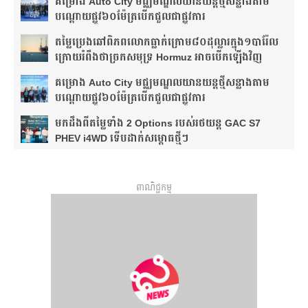
គម្រោង Auto City មជ្ឈមណ្ឌលយានយន្តថ្មីសន្លាង​តាម
បណ្តោយផ្លូវ​​៦០ម៉ែត្រ​បើកជួលជាផ្លូវការ
តម្លៃប្រេងឆៅពិភពលោកធ្លាក់ក្រោម៨០ដុល្លារក្នុង១បារ៉ែល
ក្រោយរំពឹងថា​ច្រកសមុទ្រ Hormuz អាចបើកឡើងវិញ
គម្រោង Auto City មជ្ឈមណ្ឌលយានយន្តថ្មីសន្លាង​តាម
បណ្តោយផ្លូវ​​៦០ម៉ែត្រ​បើកជួលជាផ្លូវការ
មកដឹងពីតម្លៃទាំង 2 Options របស់រថយន្ត GAC S7
PHEV i4WD ទើបដាក់សម្ពោធថ្មីៗ
ពាណិជ្ជកម្ម