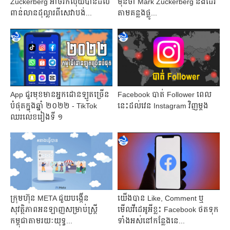
Zuckerberg អាចរក​លុយ​បានដល់
មុន​ថា Mark Zuckerberg នឹងដើរ
ពាន់លានដុល្លារ​ពីសេវា​បង់...
តាមគន្លងផ្លូ...
App ជួរមុខមានអ្នកដោនឡូតច្រើន
Facebook បាត់ Follower ពេល
បំផុតក្នុងឆ្នាំ ២០២២ - TikTok
នេះដល់វេន Instagram វិញម្ដង
ឈរលេខរៀងទី ១
ក្រុមហ៊ុន META ជួយបង្កើន
យើងបាន Like, Comment ឬ
សុវត្ថិភាពអនឡាញសម្រាប់ស្ត្រី
មើលវីដេអូអីខ្លះ Facebook ថតទុក
កម្ពុជាតាមរយៈយុទ្ធ...
ទាំងអស់នៅកន្លែងនេ...