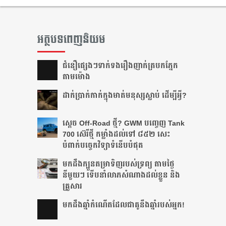
អត្ថបទពេញនិយម
ជំនឿ​ផ្សេងៗ​ទាក់ទង​រឿង​ញាក់​ត្របក​ភ្នែក​
តាម​ម៉ោង​
ដាក់​ប្រាក់​កាក់​ក្នុង​មាត់​មនុស្ស​ស្លាប់ ដើម្បី​អ្វី?
ស្តេច Off-Road ថ្មី? GWM បញ្ចេញ Tank
700 ស៊េរីថ្មី កម្លាំងដល់ទៅ ៨៥២ សេះ
បំពាក់បច្ចេកវិទ្យាទំនើបបំផុត
មកដឹងក្បួនតម្រាទិញរបស់ទ្រព្យ តាមថ្ងៃ
នីមួយៗ ទើបនាំលាភសំណាងដល់ខ្លួន និង
គ្រួសារ
មក​ដឹងឆ្នាំ​កំណើត​ដែល​ជា​គូ​នឹង​ឆ្នាំ​របស់​អ្នក!​