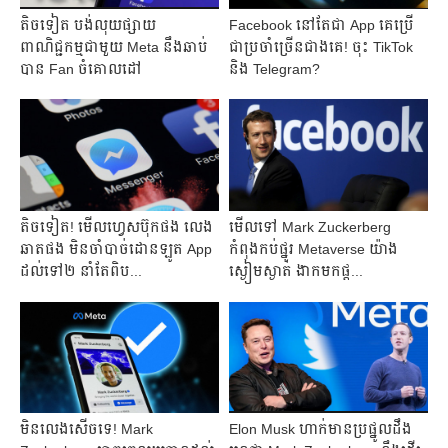
តិចទៀត​ បង់លុយ​ផ្សាយ
Facebook នៅតែជា App គេប្រើ
ពាណិជ្ជកម្មជាមួយ Meta នឹងឆាប់
ជាប្រចាំច្រើនជាងគេ! ចុះ TikTok
បាន Fan ចំគោលដៅ
និង Telegram?
តិចទៀត! មើល​ហ្វេសប៊ុកផង លេង​
មើលទៅ Mark Zuckerberg
ឆាតផង មិនចាំបាច់ដោនឡូត App
កំពុងកប់ផ្នូរ Metaverse យ៉ាង
ដល់ទៅ២ នាំតែពិប...
ស្ងៀមស្ងាត់ ងាកមកផ្ត...
មិនលេងសើចទេ! Mark
Elon Musk ហាក់​មានប្រផ្នូលដឹង