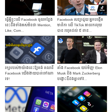
ធ្វើអ្វីខ្លះលើ Facebook ចូលកន្លែង
Facebook សន្យាជួយ អ្នកបង្កើត
នេះដឹងទាំងអស់មិនថា Mention,
មាតិកា លើ TikTok អាចរកលុយ
Like, Com...
បាន រហូតដល់ ៥ ពាន...
រក្សារបស់២យ៉ាងនេះឱ្យគង់ គណនី
គាំង Facebook យប់មិញ! Elon
Facebook យើងងាយបាត់ទៅណា
Musk និង Mark Zuckerberg
ទេ!
បង្ហោះឌឺដងគ្នាទៅវ...