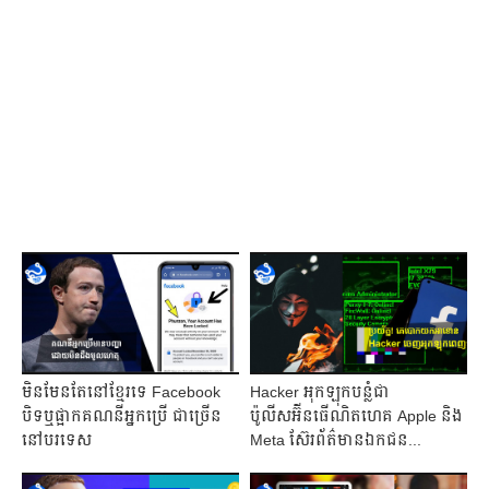
មិនមែនតែនៅខ្មែរទេ Facebook
Hacker អុកឡុកបន្លំជា
បិទឬផ្អាកគណនីអ្នកប្រើ ជាច្រើន
ប៉ូលីសអ៊ីនធើណិតហេគ Apple និង
នៅបរទេស
Meta ស៊ែរព័ត៌មានឯកជន​...