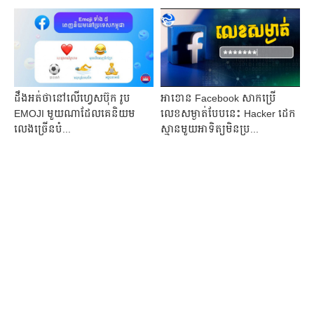
​ដឹង​អត់​ថានៅ​លើហ្វេសប៊ុក ​រូប
អាខោន Facebook សាកប្រើ
EMOJI ​មួយ​ណាដែល​គេ​​និយម​
លេខសម្ងាត់បែបនេះ Hacker ដេក
លេង​ច្រើន​​បំ...
ស្មានមួយអាទិត្យមិនប្រ...