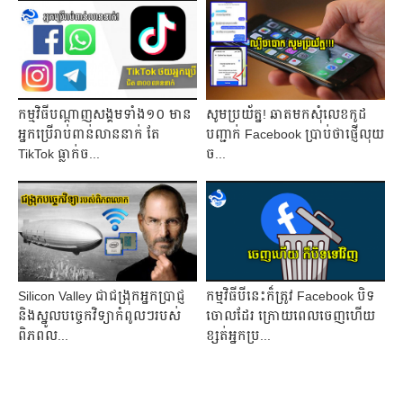
កម្មវិធីបណ្ដាញសង្គមទាំង១០ មាន
សូមប្រយ័ត្ន! ឆាត​មក​សុំ​​លេខ​កូដ​
អ្នកប្រើរាប់ពាន់លាននាក់ តែ
បញ្ជាក់​​​ Facebook ប្រាប់ថាផ្ញើលុយ​
TikTok ធ្លាក់ច...
ច...
Silicon Valley ជាជង្រុកអ្នកប្រាជ្ញ
កម្មវិធី​បីនេះក៏ត្រូវ Facebook បិទ​
និងស្នូលបច្ចេកវិទ្យាកំពូលៗរបស់
ចោលដែរ ក្រោយពេលចេញហើយ
ពិភពល...
ខ្សត់​អ្នក​ប្រ...