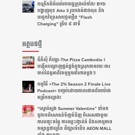
កក្រើកពិព័រណ៍រថយន្តក្រុងប៉េកាំង! BYD
បង្ហាញមុខ Atto 3 រូបរាងធំជាងមុន និង
បច្ចេកវិទ្យាសាកថ្មលឿន "Flash
Charging" ត្រឹម ៥ នាទី
អត្ថបទថ្មី
ធីភីស៊ី ភីហ្សា-The Pizza Cambodia ៖
បង្កើត​បណ្តាញ​ផ្គត់ផ្គង់​ក្នុង​ស្រុក​តាមរយៈ​ការ​
ចាប់​ដៃ​គូ​អាជីវកម្ម​មួយ​ជំហាន​ម្តងៗ​
កម្មវិធី «The 2% Season 2 Finale Live
Podcast» បញ្ចប់ដោយភាពជោគជ័យយ៉ាង
គគ្រឹកគគ្រេង!
“ស្នេហ៍ស្នង Summer Valentine” នាំមក
នូវបទពិសោធន៍ទិញទំនិញ ពិសេសជាមួយ
ការបញ្ចុះតម្លៃ ការឈ្នះរង្វាន់ធំ និងសកម្មភាព
កម្សាន្តជាច្រើន ពីផ្សារទំនើប AEON MALL
ទាំង ៣សាខា