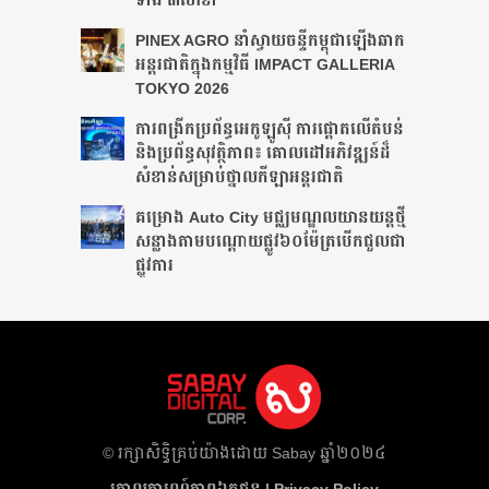
PINEX AGRO នាំ​ស្វាយចន្ទី​កម្ពុជា​ឡើង​ឆាក​
អន្តរជាតិ​​ក្នុង​កម្មវិធី​ IMPACT GALLERIA
TOKYO 2026
ការពង្រីកប្រព័ន្ធអេកូឡូស៊ី ការផ្តោតលើតំបន់
និងប្រព័ន្ធសុវត្ថិភាព៖ គោលដៅអភិវឌ្ឍន៍ដ៏
សំខាន់សម្រាប់ថ្នាលកីឡាអន្តរជាតិ
គម្រោង Auto City មជ្ឈមណ្ឌលយានយន្តថ្មី
សន្លាង​តាមបណ្តោយផ្លូវ​​៦០ម៉ែត្រ​បើកជួលជា
ផ្លូវការ
​© រក្សា​សិទ្ធិ​គ្រប់​យ៉ាង​ដោយ​ Sabay ឆ្នាំ​២០២៤
គោលការណ៍​ភាព​ឯកជន | Privacy Policy