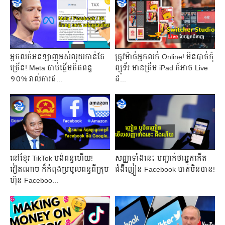
អ្នកលក់អនឡាញអស់លុយកាន់តែ​
ត្រូវម៉ាច់អ្នកលក់ Online! មិនបាច់កុំ
ច្រើន! Meta ចាប់ផ្តើម​គិត​ពន្ធ
ព្យូទ័រ មានត្រឹម iPad ក៍អាច Live
១០% រាល់​ការ​ផ...
ដ...
នៅខ្មែរ TikTok បង់ពន្ធហើយ!
សញ្ញាទាំង​នេះ បញ្ជាក់​ថា​​អ្នក​​កើត​
វៀតណាម ក៏កំពុងប្រមូលពន្ធពីក្រុម
ជំងឺ​​ញៀន Facebook បាត់មិនបាន!
ហ៊ុន Faceboo...