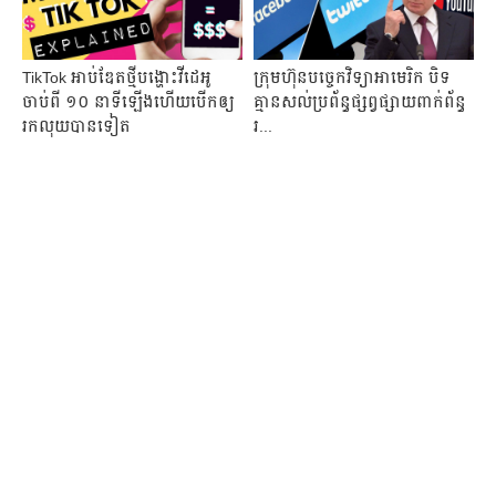
TikTok អាប់ឌែតថ្មីបង្ហោះវីដេអូ
ក្រុមហ៊ុនបច្ចេកវិទ្យាអាមេរិក បិទ
ចាប់ពី ១០ នាទីឡើងហើយបើកឲ្យ
គ្មានសល់ប្រព័ន្ធផ្សព្វផ្សាយពាក់ព័ន្ធ
រកលុយបានទៀត
រ...