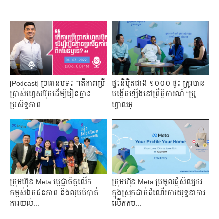
[Podcast] ប្រធានបទ៖ “តើការប្រើ
ផ្ទះនិម្មិតជាង ១០០០ ផ្ទះ ត្រូវបាន
ប្រាស់ហ្វេសប៊ុកដើម្បីរៀនគ្មាន
បង្កើតឡើងនៅព្រឹត្តិការណ៍ “ប្រូ
ប្រសិទ្ធភាព...
ហ្វាលអ្...
ក្រុមហ៊ុន Meta ប្តេជ្ញាចិត្តលើក
ក្រុមហ៊ុន Meta ប្រមូលផ្តុំសិល្បករ
កម្ពស់​ឯកជន​ភាព និង​​លុប​បំបាត់​
ក្នុងស្រុកដាក់ដំណើរការយុទ្ធនាការ
ការ​យល់...
លើកកម...