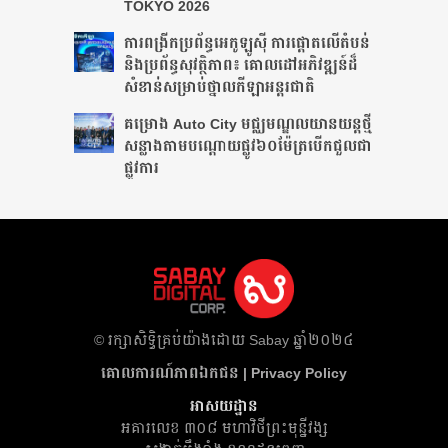
TOKYO 2026
ការពង្រីកប្រព័ន្ធអេកូឡូស៊ី ការផ្តោតលើតំបន់
និងប្រព័ន្ធសុវត្ថិភាព៖ គោលដៅអភិវឌ្ឍន៍ដ៏
សំខាន់សម្រាប់ថ្នាលកីឡាអន្តរជាតិ
គម្រោង Auto City មជ្ឈមណ្ឌលយានយន្តថ្មី
សន្លាង​តាមបណ្តោយផ្លូវ​​៦០ម៉ែត្រ​បើកជួលជា
ផ្លូវការ
​© រក្សា​សិទ្ធិ​គ្រប់​យ៉ាង​ដោយ​ Sabay ឆ្នាំ​២០២៤
គោលការណ៍​ភាព​ឯកជន | Privacy Policy
អាសយដ្ឋាន
អគារ​លេខ ៣០៨ មហាវិថីព្រះមុន្នីវង្ស