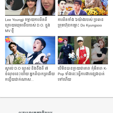
Lee Youngji ទម្លាយការពិតពី
ការពិតទាំង ៦យ៉ាងរបស់ ប្រធាន
ក្រោយឈុតថើបរបស់ D.O. ក្នុង
ក្រុមហ៊ុនកម្លោះ Do Kyungsoo
MV ថ្មី
ស្គាល់ D.O ច្បាស់ និងដឹងពី ៧
បើមិនបានក្លាយជាតារា កុំអីតារា K-
ចំណុច​នេះហើយ អ្នកពិបាកព្រងើយ
Pop ទាំងនេះធ្វើការងារផ្សេងបាត់
កន្តើយដាក់ណាស...
ទៅហើយ