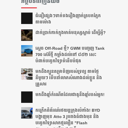
អត្ថបទពេញនិយម
ជំនឿ​ផ្សេងៗ​ទាក់ទង​រឿង​ញាក់​ត្របក​ភ្នែក​
តាម​ម៉ោង​
ដាក់​ប្រាក់​កាក់​ក្នុង​មាត់​មនុស្ស​ស្លាប់ ដើម្បី​អ្វី?
ស្តេច Off-Road ថ្មី? GWM បញ្ចេញ Tank
700 ស៊េរីថ្មី កម្លាំងដល់ទៅ ៨៥២ សេះ
បំពាក់បច្ចេកវិទ្យាទំនើបបំផុត
មកដឹងក្បួនតម្រាទិញរបស់ទ្រព្យ តាមថ្ងៃ
នីមួយៗ ទើបនាំលាភសំណាងដល់ខ្លួន និង
គ្រួសារ
មក​ដឹងឆ្នាំ​កំណើត​ដែល​ជា​គូ​នឹង​ឆ្នាំ​របស់​អ្នក!​
កក្រើកពិព័រណ៍រថយន្តក្រុងប៉េកាំង! BYD
បង្ហាញមុខ Atto 3 រូបរាងធំជាងមុន និង
បច្ចេកវិទ្យាសាកថ្មលឿន "Flash