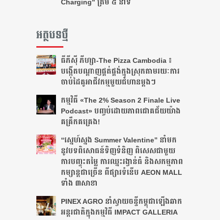
Charging" ត្រឹម ៥ នាទី
អត្ថបទថ្មី
ធីភីស៊ី ភីហ្សា-The Pizza Cambodia ៖
បង្កើត​បណ្តាញ​ផ្គត់ផ្គង់​ក្នុង​ស្រុក​តាមរយៈ​ការ​
ចាប់​ដៃ​គូ​អាជីវកម្ម​មួយ​ជំហាន​ម្តងៗ​
កម្មវិធី «The 2% Season 2 Finale Live
Podcast» បញ្ចប់ដោយភាពជោគជ័យយ៉ាង
គគ្រឹកគគ្រេង!
“ស្នេហ៍ស្នង Summer Valentine” នាំមក
នូវបទពិសោធន៍ទិញទំនិញ ពិសេសជាមួយ
ការបញ្ចុះតម្លៃ ការឈ្នះរង្វាន់ធំ និងសកម្មភាព
កម្សាន្តជាច្រើន ពីផ្សារទំនើប AEON MALL
ទាំង ៣សាខា
PINEX AGRO នាំ​ស្វាយចន្ទី​កម្ពុជា​ឡើង​ឆាក​
អន្តរជាតិ​​ក្នុង​កម្មវិធី​ IMPACT GALLERIA