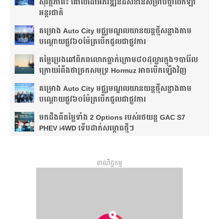
សុវត្ថិភាព៖ គោលដៅអភិវឌ្ឍន៍ដ៏សំខាន់សម្រាប់ថ្នាលកីឡា
អន្តរជាតិ
គម្រោង Auto City មជ្ឈមណ្ឌលយានយន្តថ្មីសន្លាង​តាម
បណ្តោយផ្លូវ​​៦០ម៉ែត្រ​បើកជួលជាផ្លូវការ
តម្លៃប្រេងឆៅពិភពលោកធ្លាក់ក្រោម៨០ដុល្លារក្នុង១បារ៉ែល
ក្រោយរំពឹងថា​ច្រកសមុទ្រ Hormuz អាចបើកឡើងវិញ
គម្រោង Auto City មជ្ឈមណ្ឌលយានយន្តថ្មីសន្លាង​តាម
បណ្តោយផ្លូវ​​៦០ម៉ែត្រ​បើកជួលជាផ្លូវការ
មកដឹងពីតម្លៃទាំង 2 Options របស់រថយន្ត GAC S7
PHEV i4WD ទើបដាក់សម្ពោធថ្មីៗ
ពាណិជ្ជកម្ម