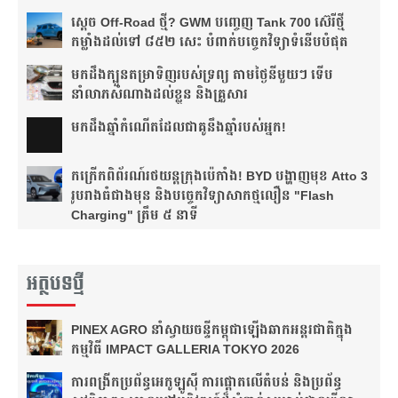
ស្តេច Off-Road ថ្មី? GWM បញ្ចេញ Tank 700 ស៊េរីថ្មី
កម្លាំងដល់ទៅ ៨៥២ សេះ បំពាក់បច្ចេកវិទ្យាទំនើបបំផុត
មកដឹងក្បួនតម្រាទិញរបស់ទ្រព្យ តាមថ្ងៃនីមួយៗ ទើប
នាំលាភសំណាងដល់ខ្លួន និងគ្រួសារ
មក​ដឹងឆ្នាំ​កំណើត​ដែល​ជា​គូ​នឹង​ឆ្នាំ​របស់​អ្នក!​
កក្រើកពិព័រណ៍រថយន្តក្រុងប៉េកាំង! BYD បង្ហាញមុខ Atto 3
រូបរាងធំជាងមុន និងបច្ចេកវិទ្យាសាកថ្មលឿន "Flash
Charging" ត្រឹម ៥ នាទី
អត្ថបទថ្មី
PINEX AGRO នាំ​ស្វាយចន្ទី​កម្ពុជា​ឡើង​ឆាក​អន្តរជាតិ​​ក្នុង​
កម្មវិធី​ IMPACT GALLERIA TOKYO 2026
ការពង្រីកប្រព័ន្ធអេកូឡូស៊ី ការផ្តោតលើតំបន់ និងប្រព័ន្ធ