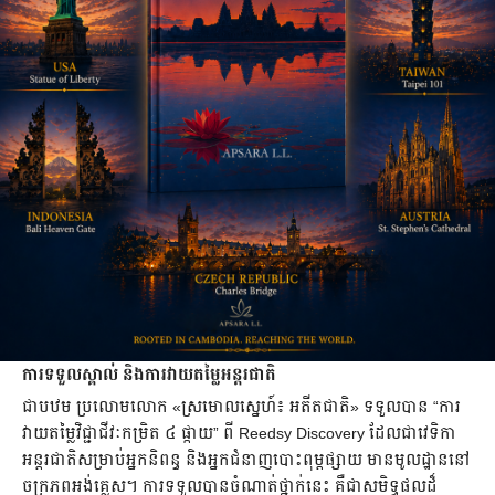
ការទទួលស្គាល់ និងការវាយតម្លៃអន្តរជាតិ
ជាបឋម ប្រលោមលោក «ស្រមោលស្នេហ៍៖ អតីតជាតិ» ទទួលបាន “ការ
វាយតម្លៃវិជ្ជាជីវៈកម្រិត ៤ ផ្កាយ” ពី Reedsy Discovery ដែលជាវេទិកា
អន្តរជាតិសម្រាប់អ្នកនិពន្ធ និងអ្នកជំនាញបោះពុម្ពផ្សាយ មានមូលដ្ឋាននៅ
ចក្រភពអង់គ្លេស។ ការទទួលបានចំណាត់ថ្នាក់នេះ គឺជាសមិទ្ធផលដ៏