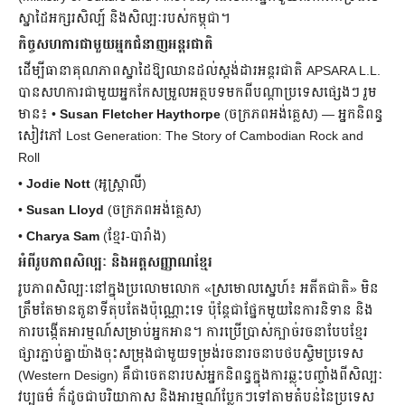
ស្នាដៃអក្សរសិល្ប៍ និងសិល្បៈរបស់កម្ពុជា។
កិច្ចសហការជាមួយអ្នកជំនាញអន្តរជាតិ
ដើម្បីធានាគុណភាពស្នាដៃឱ្យឈានដល់ស្តង់ដារអន្តរជាតិ APSARA L.L.
បានសហការជាមួយអ្នកកែសម្រួលអត្ថបទមកពីបណ្តាប្រទេសផ្សេងៗ រួម
មាន៖ •
Susan Fletcher Haythorpe
(ចក្រភពអង់គ្លេស) — អ្នកនិពន្ធ
សៀវភៅ Lost Generation: The Story of Cambodian Rock and
Roll
•
Jodie Nott
(អូស្ត្រាលី)
•
Susan Lloyd
(ចក្រភពអង់គ្លេស)
•
Charya Sam
(ខ្មែរ-បារាំង)
អំពីរូបភាពសិល្បៈ និងអត្តសញ្ញាណខ្មែរ
រូបភាពសិល្បៈនៅក្នុងប្រលោមលោក «ស្រមោលស្នេហ៍៖ អតីតជាតិ» មិន
ត្រឹមតែមានតួនាទីតុបតែងប៉ុណ្ណោះទេ ប៉ុន្តែជាផ្នែកមួយនៃការនិទាន និង
ការបង្កើតអារម្មណ៍សម្រាប់អ្នកអាន។ ការប្រើប្រាស់ក្បាច់រចនាបែបខ្មែរ
ផ្សារភ្ជាប់គ្នាយ៉ាងចុះសម្រុងជាមួយទម្រង់រចនារចនាបថបស្ចិមប្រទេស
(Western Design) គឺជាចេតនារបស់អ្នកនិពន្ធក្នុងការឆ្លុះបញ្ចាំងពីសិល្បៈ
វប្បធម៌ ក៏ដូចជាបរិយាកាស និងអារម្មណ៍ប្លែកៗទៅតាមតំបន់នៃប្រទេស