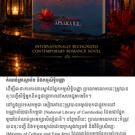
កំណត់ត្រាស្ថាប័ន និងកម្មសិទ្ធិបញ្ញា
ដើម្បីធានាការការពារស្នាដៃផ្នែកកម្មសិទ្ធិបញ្ញា ប្រលោមលោកនេះត្រូវបាន
ចុះបញ្ជីសិទ្ធិអ្នកនិពន្ធជាផ្លូវការនៅសហរដ្ឋអាមេរិក។
នៅក្នុងប្រទេសកម្ពុជា សៀវភៅនេះត្រូវបានតម្កល់ទុកជាផ្លូវការនៅ
បណ្ណាល័យជាតិកម្ពុជា (National Library of Cambodia) ដែលជាផ្នែក
មួយនៃកំណត់ត្រាអក្សរសិល្ប៍ជាតិ។ បន្ថែមពីនេះ ប្រលោមលោកនេះក៏ត្រូវ
បានចុះបញ្ជី និងទទួលស្គាល់ដោយក្រសួងវប្បធម៌ និងវិចិត្រសិល្បៈ
(Ministry of Culture and Fine Arts) ដែលជាផ្នែកមួយនៃការគាំទ្រដល់