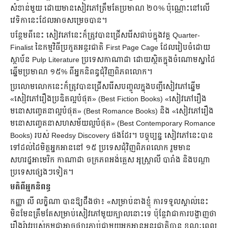
សំខាន់មួយ ដោយមានសៀវភៅត្រឹមតែប្រមាណ ២០% ប៉ុណ្ណោះនៅលើ
វេទិកានេះដែលអាចសម្រេចបាន។
បន្ថែមពីនេះ សៀវភៅនេះក៏ត្រូវបានជ្រើសរើសជាប់ក្នុងវគ្គ Quarter-
Finalist នៃកម្មវិធីប្រកួតអន្តរជាតិ First Page Cage ដែលរៀបចំដោយ
ស្ថាប័ន Pulp Literature ប្រទេសកាណាដា ដោយស្ថិតក្នុងចំណោមស្នាដៃ
ឆ្នើមប្រមាណ ១៥% ពីអ្នកនិពន្ធជុំវិញពិភពលោក។
ប្រលោមលោកនេះក៏ត្រូវបានជ្រើសរើសបញ្ចូលក្នុងបញ្ជីសៀវភៅឆ្នើម
«សៀវភៅរឿងប្រឌិតល្អបំផុត» (Best Fiction Books) «សៀវភៅរឿង
មនោសញ្ចេតនាល្អបំផុត» (Best Romance Books) និង «សៀវភៅរឿង
មនោសញ្ចេតនាសហសម័យល្អបំផុត» (Best Contemporary Romance
Books) របស់ Reedsy Discovery ផងដែរ។ បច្ចុប្បន្ន សៀវភៅនេះបាន
ទៅដល់ដៃមិត្តអ្នកអាននៅ ១៥ ប្រទេសជុំវិញពិភពលោក រួមមាន
សហរដ្ឋអាមេរិក កាណាដា ចក្រភពអង់គ្លេស អូស្ត្រាលី បារាំង និងបណ្តា
ប្រទេសផ្សេងៗទៀត។
មតិពីអ្នកនិពន្ធ
កញ្ញា លី លក្ខិណា បានឱ្យដឹងថា៖ «សម្រាប់នាងខ្ញុំ ការទទួលស្គាល់នេះ
មិនមែនត្រឹមតែសម្រាប់សៀវភៅមួយក្បាលនោះទេ ប៉ុន្តែវាជាការបង្ហាញថា
រឿងរ៉ាវរបស់កម្ពុជាអាចផ្សារភ្ជាប់ជាមួយអ្នកអានអន្តរជាតិបាន ខណៈពេល