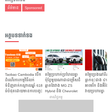
ព័ត៌មាន
Sponsored
អត្ថបទទាក់ទង
Taobao Cambodia បើក​
តម្លៃប្រហាក់ប្រហែលគ្នា
តម្លៃប្រេងឆៅពិ
ដំណើរ​ការ​កម្មវិធី​លក់​
ប៉ុន្តែមួយណាជាជម្រើសដ៏
ធ្លាក់ចុះជាង ៤% បន
ទំនិញ​ពាក់​កណ្តាល​ឆ្នាំ 618
ឆ្លាតវៃរវាង MG ZS
អាមេរិក និងអ៊ីរ៉ង់ផ្
ធំបំផុតដោយ​មាន​ការ​បញ្ចុះ​
Hybrid និង Chevrolet
វាយប្រហារគ្នា
តម្លៃ​ដ៏​ពិសេស​
Groove
ពាណិជ្ជកម្ម