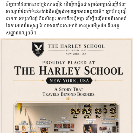
នីមួយៗដែលមាននៅក្នុងសាច់រឿង ដើម្បីបង្កើតជាទម្រង់អក្សរសិល្ប៍ដែល
អាចភ្ជាប់ទំនាក់ទំនងយ៉ាងជិតស្និទ្ធជាមួយអ្នកអានអន្តរជាតិ។ អ្នកនិពន្ធជឿ
ជាក់ថា អក្សរសិល្ប៍ និងសិល្បៈ អាចដើរទន្ទឹមគ្នា ដើម្បីបង្កើតបទពិសោធន៍
នៃការអានដ៏អស្ចារ្យ ដែលមានទាំងអារម្មណ៍ ភាពស្រមើស្រមៃ និងអត្ត
សញ្ញាណវប្បធម៌។