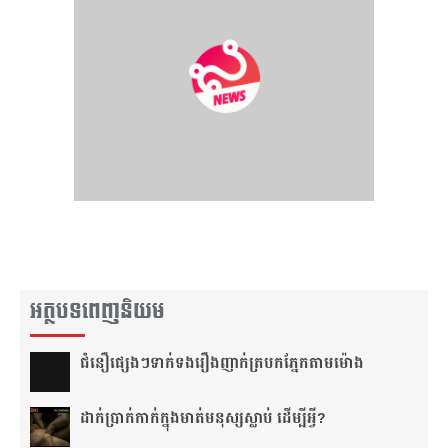
អត្ថបទពេញនិយម
ជំនឿ​ផ្សេងៗ​ទាក់ទង​រឿង​ញាក់​ត្របក​ភ្នែក​តាម​ម៉ោង​
ដាក់​ប្រាក់​កាក់​ក្នុង​មាត់​មនុស្ស​ស្លាប់ ដើម្បី​អ្វី?