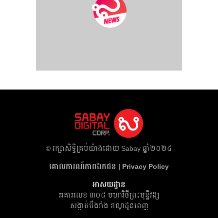
​© រក្សា​សិទ្ធិ​គ្រប់​យ៉ាង​ដោយ​ Sabay ឆ្នាំ​២០២៤
គោលការណ៍​ភាព​ឯកជន | Privacy Policy
អាសយដ្ឋាន
អគារ​លេខ ៣០៨ មហាវិថីព្រះមុន្នីវង្ស
សង្កាត់បឹងរាំង ខណ្ឌដូនពេញ