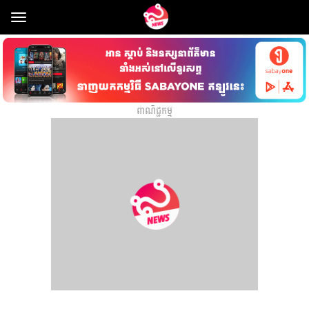
Toggle
navigation
ពាណិជ្ជកម្ម