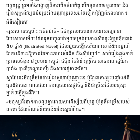
បច្ចុប្បន្ន ព្រមទាំងបង្ហាញពីការបើកចំហចិត្ត បើកទូលាយទទួលយក និង
រៀនសូត្រពីវប្បធម៌ចម្រុះនៃបណ្តាប្រទេសដទៃទៀតជុំវិញពិភពលោក។
អំពីសៀវភៅ
«ស្រមោលស្នេហ៍៖ អតីតជាតិ» គឺជាប្រលោមលោកមនោសញ្ចេតនា
បែបសហសម័យ ដែលរួមបញ្ចូលជាមួយកម្រងរូបភាពសិល្បៈច្នៃប្រឌិតជាង
៥០ ផ្ទាំង (Illustrated Novel) ដែលជួយបង្កើតបរិយាកាស និងអារម្មណ៍
នៃការនិទានឱ្យកាន់តែមានភាពរស់រវើក និងស៊ីជម្រៅ។ សាច់រឿងឆ្លងកាត់
ប្រទេសចំនួន ៨ រួមមាន កម្ពុជា ជប៉ុន តៃវ៉ាន់ អូទ្រីស សាធារណរដ្ឋឆែក
បារាំង បាលី(ឥណ្ឌូនេស៊ី) និងសហរដ្ឋអាមេរិក។
ស្នាដៃនេះមិនត្រឹមតែជារឿងស្នេហាប៉ុណ្ណោះទេ ប៉ុន្តែជាការឆ្លុះបញ្ចាំងអំពី
ព្រេងវាសនា ពេលវេលា ការលូតលាស់ផ្លូវចិត្ត និងជម្រើសដែលមនុស្ស
ម្នាក់ៗធ្វើក្នុងជីវិត។
«មនុស្សពីរនាក់អាចជួបគ្នាដោយសារនិស្ស័យពីបុព្វេ ប៉ុន្តែគឺជម្រើសរបស់
ពួកគេ ដែលកំណត់និយមន័យនៃស្នេហ៍ពិត»។