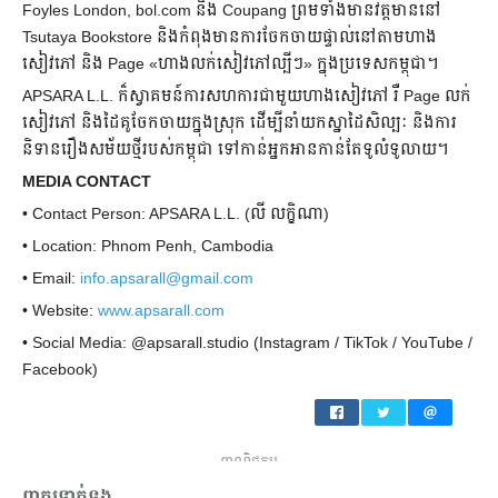
Foyles London, bol.com និង Coupang ព្រមទាំងមានវត្តមាននៅ
Tsutaya Bookstore និងកំពុងមានការចែកចាយផ្ទាល់នៅតាមហាង
សៀវភៅ និង Page «ហាងលក់សៀវភៅល្បីៗ» ក្នុងប្រទេសកម្ពុជា។
APSARA L.L. ក៏ស្វាគមន៍ការសហការជាមួយហាងសៀវភៅ រឺ Page លក់
សៀវភៅ និងដៃគូចែកចាយក្នុងស្រុក ដើម្បីនាំយកស្នាដៃសិល្បៈ និងការ
និទានរឿងសម័យថ្មីរបស់កម្ពុជា ទៅកាន់អ្នកអានកាន់តែទូលំទូលាយ។
MEDIA CONTACT
• Contact Person: APSARA L.L. (លី លក្ខិណា)
• Location: Phnom Penh, Cambodia
• Email:
info.apsarall@gmail.com
• Website:
www.apsarall.com
• Social Media: @apsarall.studio (Instagram / TikTok / YouTube /
Facebook)
ពាណិជ្ជកម្ម
ពាក្យទាក់ទង