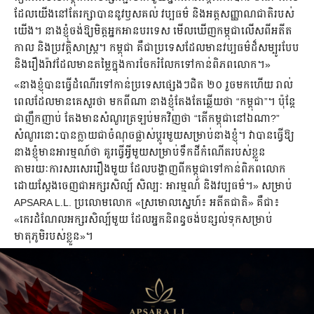
ដែលយើងនៅតែរក្សាបាននូវឫសគល់ វប្បធម៌ និងអត្តសញ្ញាណជាតិរបស់
យើង។ នាងខ្ញុំចង់ឱ្យមិត្តអ្នកអានបរទេស មើលឃើញកម្ពុជាលើសពីអតីត
កាល និងប្រវត្តិសាស្ត្រ។ កម្ពុជា គឺជាប្រទេសដែលមានវប្បធម៌ដ៏សម្បូរបែប
និងរឿងរ៉ាវដែលមានតម្លៃក្នុងការចែករំលែកទៅកាន់ពិភពលោក។»
«នាងខ្ញុំបានធ្វើដំណើរទៅកាន់ប្រទេសផ្សេងៗជិត ២០ រួចមកហើយ រាល់
ពេលដែលមានគេសួរថា មកពីណា នាងខ្ញុំតែងតែឆ្លើយថា “កម្ពុជា”។ ប៉ុន្តែ
ជាញឹកញាប់ តែងមានសំណួរត្រឡប់មកវិញថា “តើកម្ពុជានៅឯណា?”
សំណួរនោះបានក្លាយជាចំណុចផ្លាស់ប្តូរមួយសម្រាប់នាងខ្ញុំ។ វាបានធ្វើឱ្យ
នាងខ្ញុំមានអារម្មណ៍ថា គួរធ្វើអ្វីមួយសម្រាប់ទឹកដីកំណើតរបស់ខ្លួន
តាមរយៈការសរសេររឿងមួយ ដែលបង្ហាញពីកម្ពុជាទៅកាន់ពិភពលោក
ដោយស្តែងចេញជាអក្សរសិល្ប៍ សិល្បៈ អារម្មណ៍ និងវប្បធម៌។» សម្រាប់
APSARA L.L. ប្រលោមលោក «ស្រមោលស្នេហ៍៖ អតីតជាតិ» គឺជា៖
«កេរដំណែលអក្សរសិល្ប៍មួយ ដែលអ្នកនិពន្ធចង់បន្សល់ទុកសម្រាប់
មាតុភូមិរបស់ខ្លួន»។