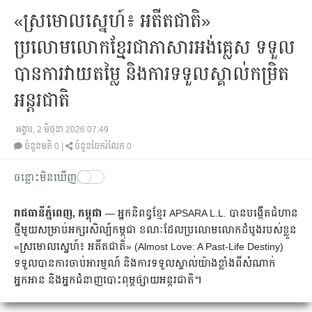
«ស្រមោលស្នេហ៍៖ អតីតជាតិ»
ប្រលោមលោកខ្មែរជាភាសារអង់គ្លេស ទទួល
បានការវាយតម្លៃ និងការទទួលស្គាល់កម្រិត
អន្តរជាតិ
អង្គារ, 2 មិថុនា 2026 07:49
ចំនួនមតិ
0
|
ចំនួនចែករំលែក 0
ចន្លោះមិនឃើញ
រាជធានីភ្នំពេញ, កម្ពុជា
— អ្នកនិពន្ធខ្មែរ APSARA L.L. បានបង្កើតជំហាន
ថ្មីមួយសម្រាប់អក្សរសិល្ប៍កម្ពុជា ខណៈដែលប្រលោមលោកដំបូងរបស់ខ្លួន
«ស្រមោលស្នេហ៍៖ អតីតជាតិ» (Almost Love: A Past-Life Destiny)
ទទួលបានការចាប់អារម្មណ៍ និងការទទួលស្គាល់យ៉ាងខ្លាំងពីសំណាក់
អ្នកអាន និងអ្នកជំនាញបោះពុម្ពផ្សាយអន្តរជាតិ។