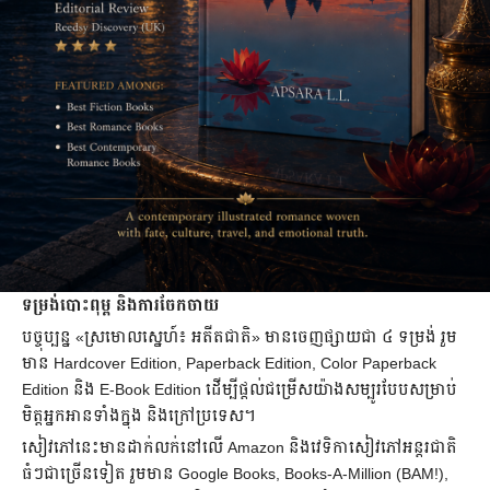
ទម្រង់បោះពុម្ព និងការចែកចាយ
បច្ចុប្បន្ន «ស្រមោលស្នេហ៍៖ អតីតជាតិ» មានចេញផ្សាយជា ៤ ទម្រង់ រួម
មាន Hardcover Edition, Paperback Edition, Color Paperback
Edition និង E-Book Edition ដើម្បីផ្តល់ជម្រើសយ៉ាងសម្បូរបែបសម្រាប់
មិត្តអ្នកអានទាំងក្នុង និងក្រៅប្រទេស។
សៀវភៅនេះមានដាក់លក់នៅលើ Amazon និងវេទិកាសៀវភៅអន្តរជាតិ
ធំៗជាច្រើនទៀត រួមមាន Google Books, Books-A-Million (BAM!),