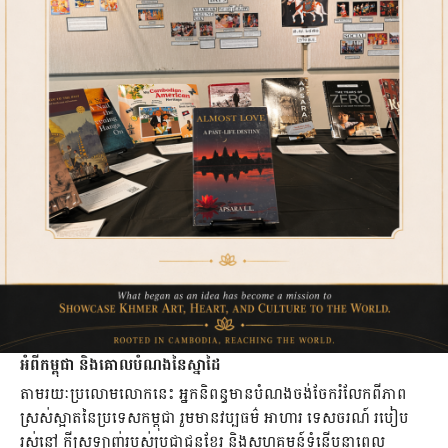
អំពីកម្ពុជា និងគោលបំណងនៃស្នាដៃ
តាមរយៈប្រលោមលោកនេះ អ្នកនិពន្ធមានបំណងចង់ចែករំលែកពីភាព
ស្រស់ស្អាតនៃប្រទេសកម្ពុជា រួមមានវប្បធម៌ អាហារ ទេសចរណ៍ របៀប
រស់នៅ ក្តីស្រឡាញ់របស់ប្រជាជនខ្មែរ និងសហគមន៍ទំនើបនាពេល