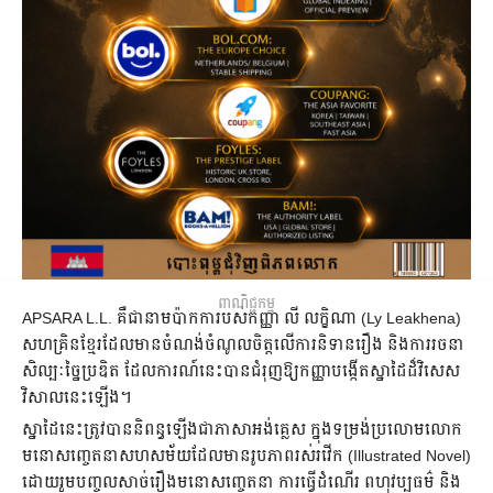
ពាណិជ្ជកម្ម
APSARA L.L. គឺជានាមប៉ាកការបស់កញ្ញា លី លក្ខិណា (Ly Leakhena)
សហគ្រិនខ្មែរដែលមានចំណង់ចំណូលចិត្តលើការនិទានរឿង និងការរចនា
សិល្បៈច្នៃប្រឌិត ដែលការណ៍នេះបានជំរុញឱ្យកញ្ញាបង្កើតស្នាដៃដ៏វិសេស
វិសាលនេះឡើង។
ស្នាដៃនេះត្រូវបាននិពន្ធឡើងជាភាសាអង់គ្លេស ក្នុងទម្រង់ប្រលោមលោក
មនោសញ្ចេតនាសហសម័យដែលមានរូបភាពរស់រវើក (Illustrated Novel)
ដោយរួមបញ្ចូលសាច់រឿងមនោសញ្ចេតនា ការធ្វើដំណើរ ពហុវប្បធម៌ និង