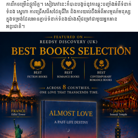
ការរីកចម្រើនផ្លូវចិត្ត។ សៀវភៅនេះក៏បានបង្កប់នូវការឆ្លុះបញ្ចាំងអំពីទំនាក់
ទំនង ស្នេហា ការជ្រើសរើសដៃគូជីវិត និងការយល់ដឹងអំពីអារម្មណ៍មនុស្ស
ក្នុងទម្រង់ដែលអាចភ្ជាប់ទំនាក់ទំនងយ៉ាងស៊ីជម្រៅជាមួយអ្នកអាន
អន្តរជាតិ។