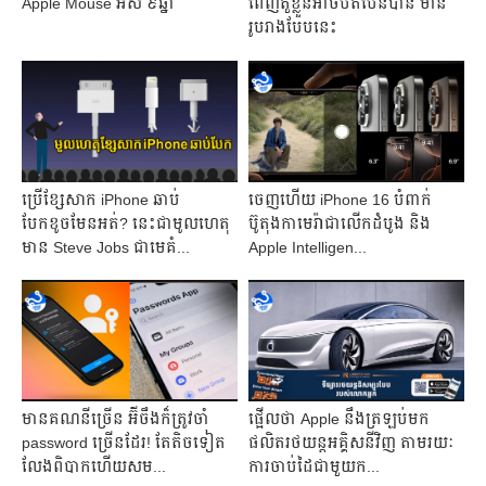
Apple Mouse អស់ ៩ឆ្នាំ
ពេញតួខ្លួនអាចបត់បែនបាន មាន
រូបរាងបែបនេះ
ប្រើខ្សែសាក iPhone ឆាប់
ចេញហើយ iPhone 16 បំពាក់​
បែកខូចមែនអត់? នេះជាមូលហេតុ
ប៊ូតុងកាមេរ៉ាជាលើកដំបូង ​​និង
មាន Steve Jobs ជាមេគំ...
Apple Intelligen...
មានគណនីច្រើន អ៊ីចឹងក៏ត្រូវចាំ
ផ្អើលថា Apple នឹងត្រឡប់មក
password ច្រើនដែរ! តែតិចទៀត
ផលិត​រថយន្តអគ្គិសនីវិញ តាមរយៈ​
លែងពិបាកហើយសម...
ការចាប់ដៃជាមួយក...