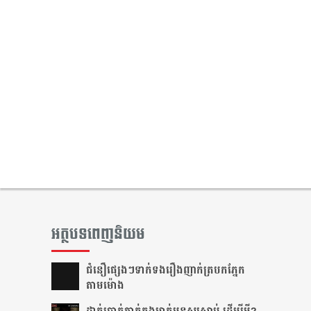
អត្ថបទពេញនិយម
ជំនឿ​ផ្សេងៗ​ទាក់ទង​រឿង​ញាក់​ត្របក​ភ្នែក​
តាម​ម៉ោង​