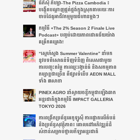
ធីភីស៊ី ភីហ្សា-The Pizza Cambodia ៖
បង្កើត​បណ្តាញ​ផ្គត់ផ្គង់​ក្នុង​ស្រុក​តាមរយៈ​ការ​
ចាប់​ដៃ​គូ​អាជីវកម្ម​មួយ​ជំហាន​ម្តងៗ​
កម្មវិធី «The 2% Season 2 Finale Live
Podcast» បញ្ចប់ដោយភាពជោគជ័យយ៉ាង
គគ្រឹកគគ្រេង!
“ស្នេហ៍ស្នង Summer Valentine” នាំមក
នូវបទពិសោធន៍ទិញទំនិញ ពិសេសជាមួយ
ការបញ្ចុះតម្លៃ ការឈ្នះរង្វាន់ធំ និងសកម្មភាព
កម្សាន្តជាច្រើន ពីផ្សារទំនើប AEON MALL
ទាំង ៣សាខា
PINEX AGRO នាំ​ស្វាយចន្ទី​កម្ពុជា​ឡើង​ឆាក​
អន្តរជាតិ​​ក្នុង​កម្មវិធី​ IMPACT GALLERIA
TOKYO 2026
ការពង្រីកប្រព័ន្ធអេកូឡូស៊ី ការផ្តោតលើតំបន់
និងប្រព័ន្ធសុវត្ថិភាព៖ គោលដៅអភិវឌ្ឍន៍ដ៏
សំខាន់សម្រាប់ថ្នាលកីឡាអន្តរជាតិ