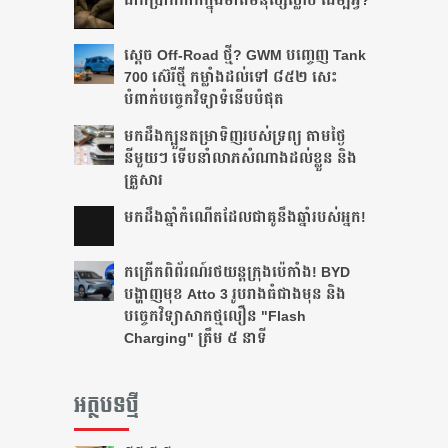
ដាក់​ប្រាក់​កាក់​ក្នុង​មាត់​មនុស្ស​ស្លាប់ ដើម្បី​អ្វី?
ស្តេច Off-Road ថ្មី? GWM បញ្ចេញ Tank
700 ស៊េរីថ្មី កម្លាំងដល់ទៅ ៨៥២ សេះ
បំពាក់បច្ចេកវិទ្យាទំនើបបំផុត
មកដឹងក្បួនតម្រាទិញរបស់ទ្រព្យ តាមថ្ងៃ
នីមួយៗ ទើបនាំលាភសំណាងដល់ខ្លួន និង
គ្រួសារ
មក​ដឹងឆ្នាំ​កំណើត​ដែល​ជា​គូ​នឹង​ឆ្នាំ​របស់​អ្នក!​
កក្រើកពិព័រណ៍រថយន្តក្រុងប៉េកាំង! BYD
បង្ហាញមុខ Atto 3 រូបរាងធំជាងមុន និង
បច្ចេកវិទ្យាសាកថ្មលឿន "Flash
Charging" ត្រឹម ៥ នាទី
អត្ថបទថ្មី