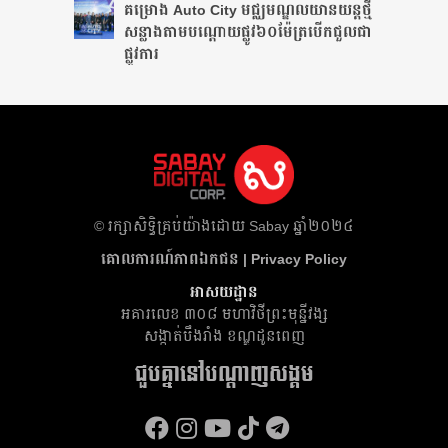
គម្រោង Auto City មជ្ឈមណ្ឌលយានយន្តថ្មី
សន្លាង​តាមបណ្តោយផ្លូវ​​៦០ម៉ែត្រ​បើកជួលជា
ផ្លូវការ
​© រក្សា​សិទ្ធិ​គ្រប់​យ៉ាង​ដោយ​ Sabay ឆ្នាំ​២០២៤
គោលការណ៍​ភាព​ឯកជន | Privacy Policy
អាសយដ្ឋាន
អគារ​លេខ ៣០៨ មហាវិថីព្រះមុន្នីវង្ស
សង្កាត់បឹងរាំង ខណ្ឌដូនពេញ
ជួបគ្នានៅបណ្តាញសង្គម