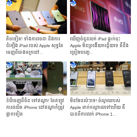
តិចទៀត! ទាំងការរចនា និងការ
ឃើញ​ចំនួនលក់ iPad ធ្លាក់ចុះ
ដំឡើង iPad របស់ Apple សុទ្ធតែ
Apple មិន​ព្រងើយកន្តើយទេ គឺ​នឹង
ចេញពី​រោងចក្រនៅ...
ត្រៀម​បញ្ចេ...
ខំរើចេញពីចិន ទៅ​ឥណ្ឌា! តែ​ឥឡូវ
មិនមែនលំៗទេ! ​ចំណូលរបស់
ការផលិត iPhone នៅឥណ្ឌា​ក៏ត្រូវ
Apple ពាក់កណ្តាលទៅហើយ​ គឺ
ផ្អាកទៀត
បានពីការលក់​ iPhone 1...