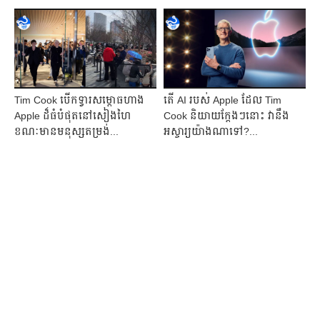
Tim Cook បើកទ្វារសម្ពោធហាង
តើ AI របស់ Apple ដែល​ Tim
Apple ដ៏ធំបំផុត​នៅសៀងហៃ
Cook និយាយក្តែងៗនោះ វានឹង​
ខណៈមាន​មនុស្សតម្រង់...
អស្ចារ្យយ៉ាងណាទៅ?...