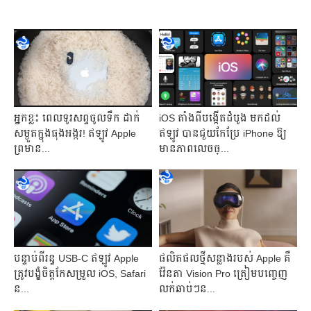
អ្នកខ្លះ ពេលទូរសព្ទចូលទឹក ដាក់
iOS តាំងពី​បង្កើត​ដំបូង មកដល់​
សម្ងួត​ក្នុងធុងអង្ករ! ឥឡូវ Apple
ឥឡូវ បាន​ជួយកែប្រែ iPhone ឱ្យ
ព្រមាន​...
មានភាពលេចធ្...
បន្ទាប់ពីរន្ធ USB-C ឥឡូវ​ Apple
ផលិតផលថ្មីសន្លាង​របស់ Apple គឺ
ត្រូវបង្ខំចិត្ត​កែសម្រួល iOS, Safari
វ៉ែនតា Vision Pro ត្រៀម​បញ្ចេញ
ន...
លក់​ឆាប់ៗន...