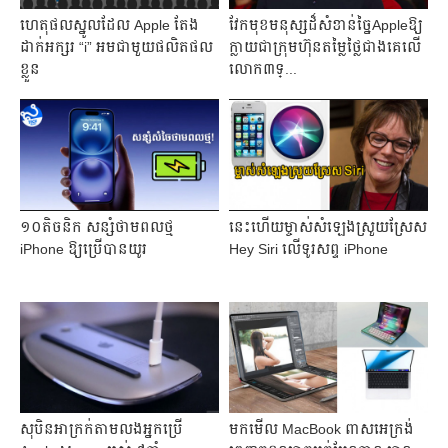
ហេតុផលស្នូលដែល Apple តែង
វែកមុខមនុស្សដ៏សំខាន់ច្នៃAppleឱ្យ
ដាក់អក្សរ “i” អមជាមួយផលិតផល
ក្លាយជាក្រុមហ៊ុនតម្លៃថ្លៃជាងគេលើ
ខ្លួន
លោក៣ទ្...
១០តិចនិក សន្សំថាមពលថ្ម
នេះហើយម្ចាស់សំឡេងស្រួយស្រែស
iPhone ឱ្យប្រើបានយូរ
Hey Siri លើទូរសព្ទ iPhone
សុបិនអាក្រក់តាមលងអ្នកប្រើ
មកមើល MacBook ពាសអេក្រង់