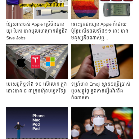
ខ្សែសាករបស់ Apple ប្រើមិនបាន
ទោះអ្នកជាហ្វេន Apple ក៏ដោយ
យូរ បែក! មានមូលហេតុពាក់ព័ន្ធនឹង
ប៉ុន្ដែផលិតផលទាំង១១ នេះ មាន
Stve Jobs
មនុស្សតិចណាស់ធ្ល...
មេសេដ្ឋកិច្ចទាំង ១០ លើលោក ក្នុង
ទម្រាំមាន Emoji ស្អាតៗប្រើប្រាស់
នោះមាន ៨ ជាក្រុមហ៊ុនបច្ចេកវិទ្យា
ដូចសព្វថ្ងៃ ឆ្លងកាត់រឿងរ៉ាវនិង
ដំណាក់កា...