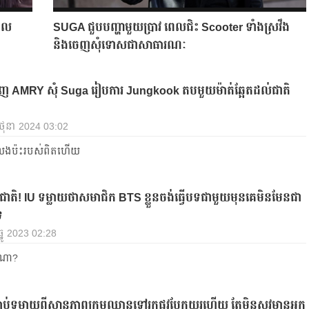
ពេល
SUGA ជួបបញ្ហាមួយប្រាវ ពេលជិះ Scooter ទាំងស្រវឹង
និងចេញសុំទោសជាសាធារណៈ
 AMRY សុំ Suga រៀបការ Jungkook តបមួយម៉ាត់ឆ្អែតដល់ជាតិ
 មិថុនា 2024 03:02
េងប៉ះរបស់ពិតហើយ
ជាតិ! IU ទម្លាយថាសមាជិក BTS ខ្លួនចង់ធ្វើបទជាមួយមុនគេមិនមែនជា
េ
ធ្នូ 2023 02:28
កណា?
លាប់ទម្លាយពីស្ថានភាពក្រុមឈានទៅរកផ្លូវបែកយូរហើយ តែមិនសូវមានអ្នក