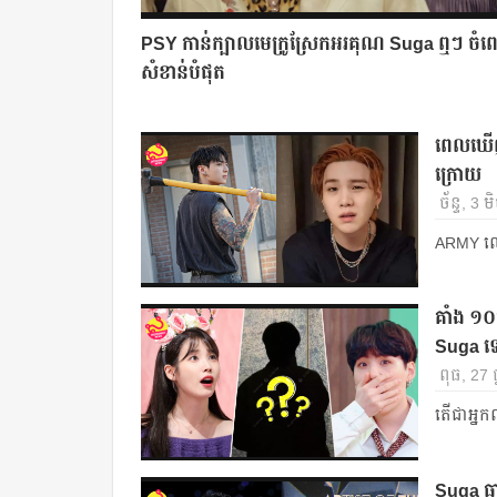
PSY កាន់ក្បាលមេក្រូស្រែកអរគុណ Suga ឮៗ ចំ
សំខាន់បំផុត
ពេលឃើញ
ក្រោយ
ច័ន្ទ, 3
ARMY ល
គាំង ១០
Suga ទ
ពុធ, 27 
តើជាអ្ន
Suga ធ្