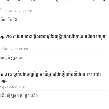
ិ៍, 9 មករា 2025 06:20
ូរហើយទើបដឹង
 ទាំង ៥ ដែល​បាន​ជ្រើសធាតុផ្សំនៃតន្ត្រីប្រពៃណីបុរាណកូរ៉េមក បញ្ចូល
23 សីហា 2022 00:00
ព្វចិត្តអ្នកអត់?
ក BTS ម្នាក់ចង់ចេញពីក្រុម តើអ្នកផ្សេងទៀតគិតយ៉ាងណា? នេះជា
Suga
5 កក្កដា 2022 03:42
ឹងធ្វើឲ្យអ្នក ក្តុកក្ដួលបន្តិច