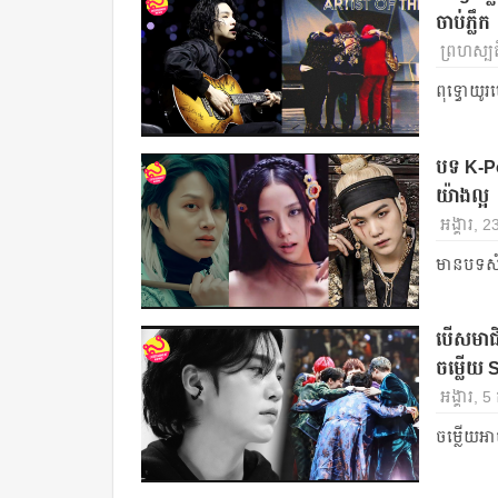
ចាប់ភ្លឹក
ព្រហស្បត
ពុទ្ធោ​យ
បទ K-Pop
យ៉ាងល្អ
អង្គារ, 
មានបទសំណ
បើសមាជិ
ចម្លើយ 
អង្គារ, 
ចម្លើយអាចន