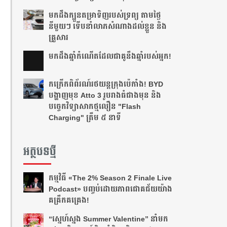
មកដឹងក្បួនតម្រាទិញរបស់ទ្រព្យ តាមថ្ងៃ
នីមួយៗ ទើបនាំលាភសំណាងដល់ខ្លួន និង
គ្រួសារ
មក​ដឹងឆ្នាំ​កំណើត​ដែល​ជា​គូ​នឹង​ឆ្នាំ​របស់​អ្នក!​
កក្រើកពិព័រណ៍រថយន្តក្រុងប៉េកាំង! BYD
បង្ហាញមុខ Atto 3 រូបរាងធំជាងមុន និង
បច្ចេកវិទ្យាសាកថ្មលឿន "Flash
Charging" ត្រឹម ៥ នាទី
អត្ថបទថ្មី
កម្មវិធី «The 2% Season 2 Finale Live
Podcast» បញ្ចប់ដោយភាពជោគជ័យយ៉ាង
គគ្រឹកគគ្រេង!
“ស្នេហ៍ស្នង Summer Valentine” នាំមក