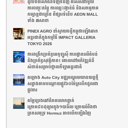
នូវបទពិសោធន៍ទិញទំនិញ ពិសេសជាមួយ
ការបញ្ចុះតម្លៃ ការឈ្នះរង្វាន់ធំ និងសកម្មភាព
កម្សាន្តជាច្រើន ពីផ្សារទំនើប AEON MALL
ទាំង ៣សាខា
PINEX AGRO នាំ​ស្វាយចន្ទី​កម្ពុជា​ឡើង​ឆាក​
អន្តរជាតិ​​ក្នុង​កម្មវិធី​ IMPACT GALLERIA
TOKYO 2026
ការពង្រីកប្រព័ន្ធអេកូឡូស៊ី ការផ្តោតលើតំបន់
និងប្រព័ន្ធសុវត្ថិភាព៖ គោលដៅអភិវឌ្ឍន៍ដ៏
សំខាន់សម្រាប់ថ្នាលកីឡាអន្តរជាតិ
គម្រោង Auto City មជ្ឈមណ្ឌលយានយន្តថ្មី
សន្លាង​តាមបណ្តោយផ្លូវ​​៦០ម៉ែត្រ​បើកជួលជា
ផ្លូវការ
តម្លៃប្រេងឆៅពិភពលោកធ្លាក់
ក្រោម៨០ដុល្លារក្នុង១បារ៉ែល ក្រោយរំពឹងថា​
ច្រកសមុទ្រ Hormuz អាចបើកឡើងវិញ