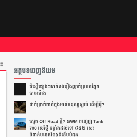
អត្ថបទពេញនិយម
ជំនឿ​ផ្សេងៗ​ទាក់ទង​រឿង​ញាក់​ត្របក​ភ្នែក​
តាម​ម៉ោង​
ដាក់​ប្រាក់​កាក់​ក្នុង​មាត់​មនុស្ស​ស្លាប់ ដើម្បី​អ្វី?
ស្តេច Off-Road ថ្មី? GWM បញ្ចេញ Tank
700 ស៊េរីថ្មី កម្លាំងដល់ទៅ ៨៥២ សេះ
បំពាក់បច្ចេកវិទ្យាទំនើបបំផុត