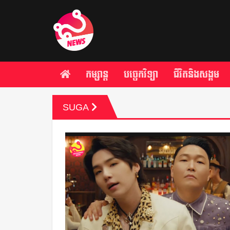
កម្សាន្ត
បច្ចេកវិទ្យា
ជីវិតនិងសង្គម
SUGA