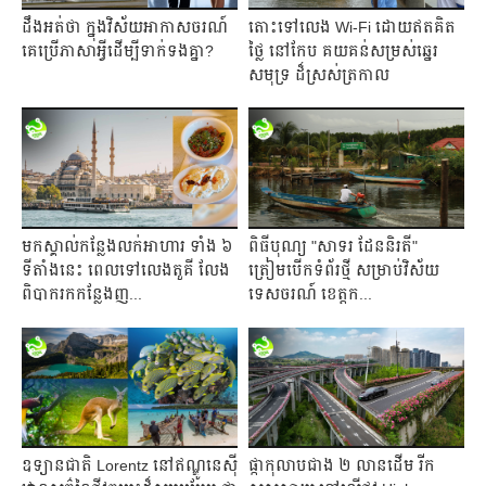
ដឹងអត់ថា ក្នុងវិស័យអាកាសចរណ៍
តោះទៅលេង Wi-Fi ដោយឥតគិត
គេប្រើភាសាអ្វីដើម្បីទាក់ទងគ្នា?
ថ្លៃ នៅកែប គយគន់សម្រស់ឆ្នេរ
សមុទ្រ ដ៏ស្រស់ត្រកាល
មកស្គាល់កន្លែងលក់អាហារ ទាំង ៦
ពិធីបុណ្យ "សាទរ ដែននិរតី"
ទីតាំងនេះ ពេលទៅលេងតួគី លែង
ត្រៀមបើកទំព័រថ្មី សម្រាប់វិស័យ
ពិបាករកកន្លែងញ...
ទេសចរណ៍ ខេត្តក...
ឧទ្យានជាតិ Lorentz នៅឥណ្ឌូនេស៊ី
ផ្កាកុលាបជាង ២ លានដើម រីក