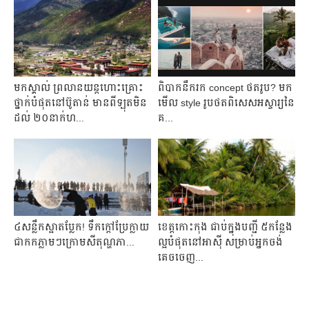
មកស្គាល់ ព្រលានយន្ដហោះគ្រោះ
ពិបាក​នឹក​រក concept ថត​រូប? មក​
ថ្នាក់បំផុតនៅប៊ូតាន់ មានពីឡុតមិន
មើល​ style រូបថត​ពិសេស​អស្ចារ្យ​នៃ​​​
ដល់ ២០នាក់ហ...
គ...
៤​សន្លឹក​ស្អាត​ប្លែក! ​ទឹក​ក្តៅ​ប្រែក្លាយ​
ខេត្តកោះកុង ជាប់ក្នុងបញ្ជី ៥កន្លែង
ជា​កក​ភ្លាមៗ​ក្រោម​សីតុណ្ហភា...
ល្អបំផុតនៅអាស៊ី សម្រាប់អ្នកចង់
គេចចេញ...