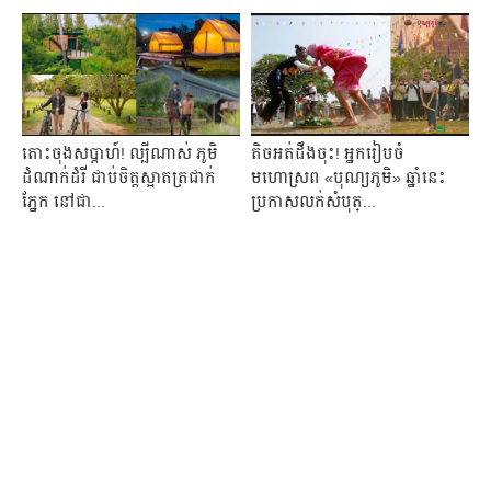
តោះចុងសប្ដាហ៍! ល្បីណាស់ ភូមិ
តិចអត់ដឹងចុះ! អ្នករៀបចំ
ដំណាក់ដំរី ជាប់ចិត្តស្អាតត្រជាក់
មហោស្រព «បុណ្យភូមិ» ឆ្នាំនេះ
ភ្នែក នៅជា...
ប្រកាសលក់សំបុត្...