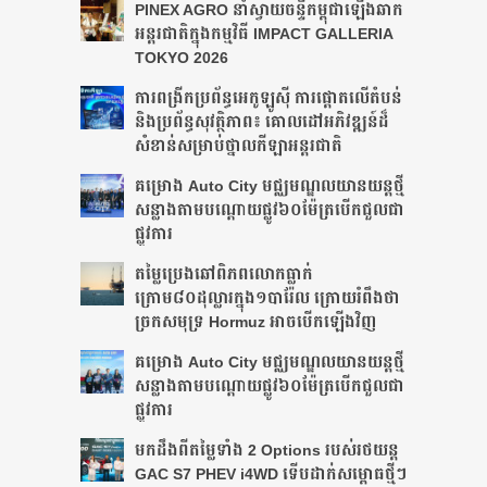
PINEX AGRO នាំ​ស្វាយចន្ទី​កម្ពុជា​ឡើង​ឆាក​
អន្តរជាតិ​​ក្នុង​កម្មវិធី​ IMPACT GALLERIA
TOKYO 2026
ការពង្រីកប្រព័ន្ធអេកូឡូស៊ី ការផ្តោតលើតំបន់
និងប្រព័ន្ធសុវត្ថិភាព៖ គោលដៅអភិវឌ្ឍន៍ដ៏
សំខាន់សម្រាប់ថ្នាលកីឡាអន្តរជាតិ
គម្រោង Auto City មជ្ឈមណ្ឌលយានយន្តថ្មី
សន្លាង​តាមបណ្តោយផ្លូវ​​៦០ម៉ែត្រ​បើកជួលជា
ផ្លូវការ
តម្លៃប្រេងឆៅពិភពលោកធ្លាក់
ក្រោម៨០ដុល្លារក្នុង១បារ៉ែល ក្រោយរំពឹងថា​
ច្រកសមុទ្រ Hormuz អាចបើកឡើងវិញ
គម្រោង Auto City មជ្ឈមណ្ឌលយានយន្តថ្មី
សន្លាង​តាមបណ្តោយផ្លូវ​​៦០ម៉ែត្រ​បើកជួលជា
ផ្លូវការ
មកដឹងពីតម្លៃទាំង 2 Options របស់រថយន្ត
GAC S7 PHEV i4WD ទើបដាក់សម្ពោធថ្មីៗ