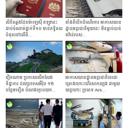
លិខិតឆ្លងដែនម៉ាឡេស៊ី ឥឡូវនេះ
តាំងពីបើកដំណើរការ អាកាសយាន
ជាប់ចំណាត់ថ្នាក់ទី១០ មានឥទ្ធិពល
ដ្ឋានអន្តរជាតិមួយនេះ មិនធ្លាប់បាត់
បំផុតនៅលើពិ...
ឥវ៉ាន់របស...
វៀតណាម ប្រកាសលើកលែង
អាកាសយានដ្ឋានអន្តរជាតិតេជោ
ទិដ្ឋាការ ដល់ប្រទេសអឺរ៉ុប ១២
គ្រោងហោះហើរសាកល្បង ជាមួយ
បន្ថែមទៀត បំណងក្តោបយក...
យន្តហោះ ប្រភេទ Airb...