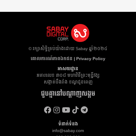
​© រក្សា​សិទ្ធិ​គ្រប់​យ៉ាង​ដោយ​ Sabay ឆ្នាំ​២០២៤
គោលការណ៍​ភាព​ឯកជន | Privacy Policy
អាសយដ្ឋាន
អគារ​លេខ ៣០៨ មហាវិថីព្រះមុន្នីវង្ស
សង្កាត់បឹងរាំង ខណ្ឌដូនពេញ
ជួបគ្នានៅបណ្តាញសង្គម
ទំនាក់ទំនង
info@sabay.com