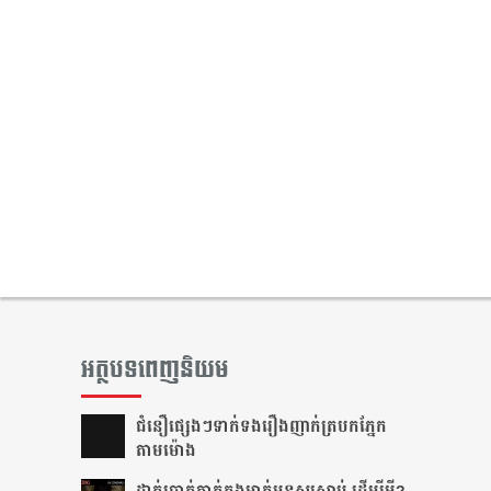
អត្ថបទពេញនិយម
ជំនឿ​ផ្សេងៗ​ទាក់ទង​រឿង​ញាក់​ត្របក​ភ្នែក​
តាម​ម៉ោង​