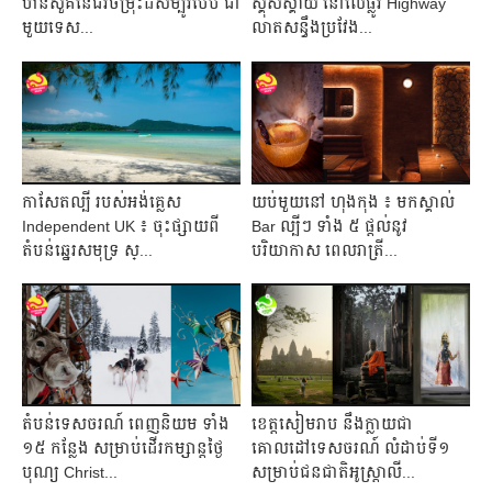
ឋានសួគ៌នៃជីវចម្រុះដ៏សម្បូរបែប ជា
ស្គុសស្គាយ នៅលើផ្លូវ Highway
មួយទេស...
លាតសន្ធឹងប្រវែង...
កាសែតល្បី របស់អង់គ្លេស
យប់មួយនៅ ហុងកុង ៖ មកស្គាល់
Independent UK ៖ ចុះផ្សាយពី
Bar ល្បីៗ ទាំង ៥ ផ្តល់នូវ
តំបន់ឆ្នេរសមុទ្រ ស្...
បរិយាកាស ពេលរាត្រី...
តំបន់ទេសចរណ៍ ពេញនិយម ទាំង
ខេត្តសៀមរាប​ នឹងក្លាយជា
១៥ កន្លែង សម្រាប់ដើរកម្សាន្តថ្ងៃ
គោលដៅទេសចរណ៍ លំដាប់ទី១
បុណ្យ Christ...
សម្រាប់ជនជាតិអូស្រ្តាលី...