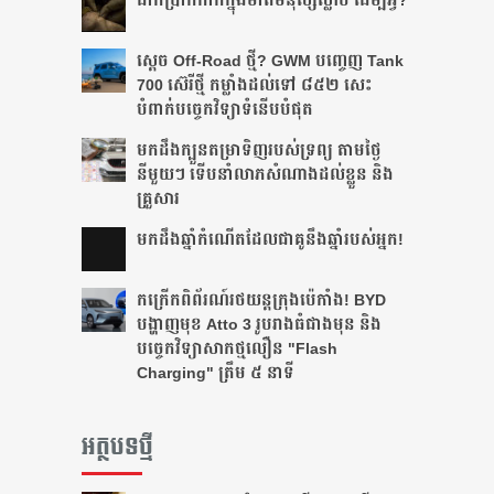
ដាក់​ប្រាក់​កាក់​ក្នុង​មាត់​មនុស្ស​ស្លាប់ ដើម្បី​អ្វី?
ស្តេច Off-Road ថ្មី? GWM បញ្ចេញ Tank
700 ស៊េរីថ្មី កម្លាំងដល់ទៅ ៨៥២ សេះ
បំពាក់បច្ចេកវិទ្យាទំនើបបំផុត
មកដឹងក្បួនតម្រាទិញរបស់ទ្រព្យ តាមថ្ងៃ
នីមួយៗ ទើបនាំលាភសំណាងដល់ខ្លួន និង
គ្រួសារ
មក​ដឹងឆ្នាំ​កំណើត​ដែល​ជា​គូ​នឹង​ឆ្នាំ​របស់​អ្នក!​
កក្រើកពិព័រណ៍រថយន្តក្រុងប៉េកាំង! BYD
បង្ហាញមុខ Atto 3 រូបរាងធំជាងមុន និង
បច្ចេកវិទ្យាសាកថ្មលឿន "Flash
Charging" ត្រឹម ៥ នាទី
អត្ថបទថ្មី