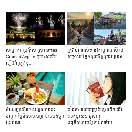
សណ្ឋាគារប្រវត្តិសាស្ត្រ Raffles
ក្រុង​ចំណាស់​១នៅ​ឥណ្ឌូណេស៊ី ថែ​
Grand d'Angkor ប្រកាសបើក
សម្រស់​ចាំ​អ្នក​ចូល​ចិត្ត​ផ្សង​ព្រេង​ក្...
ឡើងវិញក្នុងថ្ង...
ចំណេញ​ហើយ!​ សណ្ឋាគារ​នេះ​
រឿងចាយលុយត្រូវតែឆ្លាតតិច ដើរ
បញ្ចុះ​តម្លៃ​ពិសេស​សម្រាប់តែបងប្អូន
លេងឆ្ងាយៗ គួរមាន
ខ្មែរប៉ុណ្...
ជម្រើសចាយឱ្យទាន់សម័យ